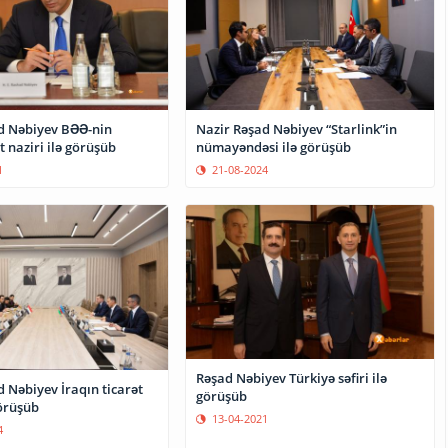
d Nəbiyev BƏƏ-nin
Nazir Rəşad Nəbiyev “Starlink”in
t naziri ilə görüşüb
nümayəndəsi ilə görüşüb
1
21-08-2024
Rəşad Nəbiyev Türkiyə səfiri ilə
 Nəbiyev İraqın ticarət
görüşüb
görüşüb
13-04-2021
4