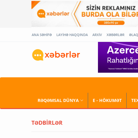
ANA SƏHİFƏ
LAYİHƏ HAQQINDA
ARXİV
XƏBƏRLƏR
ƏLA
RƏQƏMSAL DÜNYA
E - HÖKUMƏT
TE
TƏDBİRLƏR