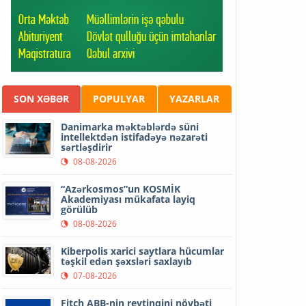
SON XƏBƏR
POPULYAR
YAZARLAR
Danimarka məktəblərdə süni
intellektdən istifadəyə nəzarəti
sərtləşdirir
08-08-2026
“Azərkosmos”un KOSMİK
Akademiyası mükafata layiq
görülüb
08-08-2026
Kiberpolis xarici saytlara hücumlar
təşkil edən şəxsləri saxlayıb
07-08-2026
Fitch ABB-nin reytinqini növbəti