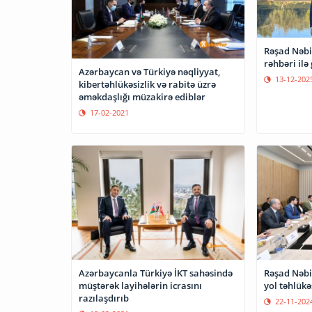
Rəşad Nəbi
rəhbəri ilə
Azərbaycan və Türkiyə nəqliyyat,
13-12-202
kibertəhlükəsizlik və rabitə üzrə
əməkdaşlığı müzakirə ediblər
17-02-2021
Azərbaycanla Türkiyə İKT sahəsində
Rəşad Nəbiy
müştərək layihələrin icrasını
yol təhlükəs
razılaşdırıb
22-11-202