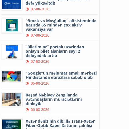
dəfə yüksəltdi!
07-08-2026
“Əmək və Məşğulluq” altsistemində
hazırda 65 mindən çox aktiv
vakansiya var
07-08-2026
“Biletim.az” portalı üzərindən
onlayn bilet alanların sayı 2
dəfəyədək artıb
07-08-2026
“Google”un məlumat emalı mərkəzi
Hindistanda etirazlara səbəb olub
06-08-2026
Rəşad Nəbiyev Zəngilanda
vətəndaşların müraciətlərini
dinləyib
06-08-2026
Xəzər dənizinin dibi ilə Trans-Xəzər
Fiber-Optik Kabel Xəttinin çəkilişi