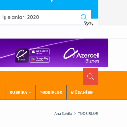
RUBRİKA
TƏDBİRLƏR
MÜSAHİBƏ
Ana Səhifə
TƏDBİRLƏR