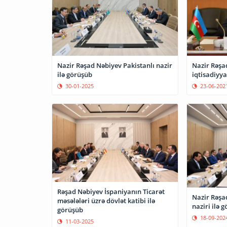
Nazir Rəşad Nəbiyev Pakistanlı nazir
Nazir Rəşa
ilə görüşüb
iqtisadiyya
30-01-2025
23-06-202
Rəşad Nəbiyev İspaniyanın Ticarət
Nazir Rəşad
məsələləri üzrə dövlət katibi ilə
naziri ilə 
görüşüb
18-09-202
11-03-2025