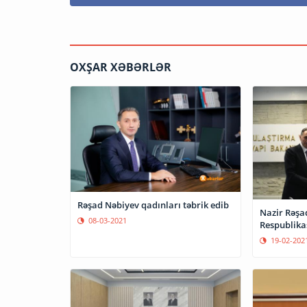
OXŞAR XƏBƏRLƏR
Rəşad Nəbiyev qadınları təbrik edib
Nazir Rəşa
08-03-2021
Respublikas
19-02-202