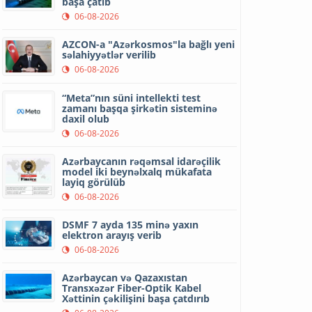
başa çatıb
06-08-2026
AZCON-a "Azərkosmos"la bağlı yeni
səlahiyyətlər verilib
06-08-2026
“Meta”nın süni intellekti test
zamanı başqa şirkətin sisteminə
daxil olub
06-08-2026
Azərbaycanın rəqəmsal idarəçilik
model iki beynəlxalq mükafata
layiq görülüb
06-08-2026
DSMF 7 ayda 135 minə yaxın
elektron arayış verib
06-08-2026
Azərbaycan və Qazaxıstan
Transxəzər Fiber-Optik Kabel
Xəttinin çəkilişini başa çatdırıb