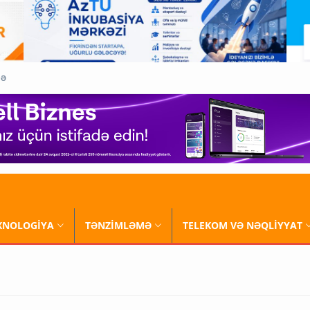
QƏ
XNOLOGİYA
TƏNZİMLƏMƏ
TELEKOM VƏ NƏQLİYYAT