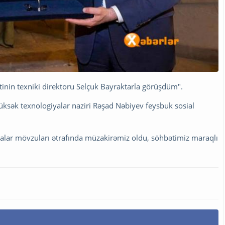
tinin texniki direktoru Selçuk Bayraktarla görüşdüm".
 yüksək texnologiyalar naziri Rəşad Nəbiyev feysbuk sosial
alar​ mövzuları ətrafında müzakirəmiz oldu,​ söhbətimiz maraqlı