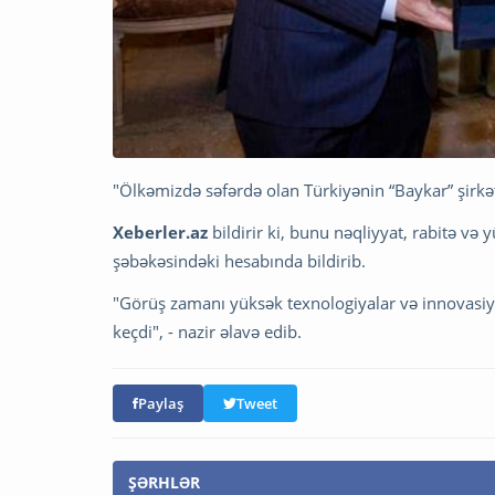
"Ölkəmizdə səfərdə olan​ Türkiyənin “Baykar” şirkə
Xeberler.az
bildirir ki, bunu nəqliyyat, rabitə və
şəbəkəsindəki hesabında bildirib.
"Görüş zamanı​ yüksək texnologiyalar və innovasiy
keçdi", - nazir əlavə edib.
Paylaş
Tweet
ŞƏRHLƏR