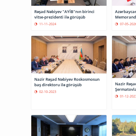
Rəşad Nəbiyev "AYİB"nın birinci
Azərbaycan
vitse-prezidenti ilə görüşüb
Memorandu
11-11-2024
07-05-202
Nazir Rəşad Nəbiyev Roskosmosun
Nazir Rəşa
baş direktoru ilə görüşüb
Şermatovl
02-10-2023
01-12-202