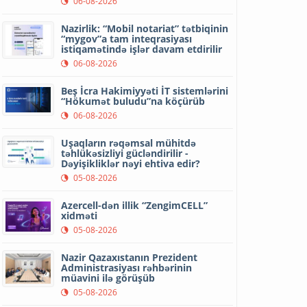
06-08-2026
Nazirlik: “Mobil notariat” tətbiqinin
“mygov”a tam inteqrasiyası
istiqamətində işlər davam etdirilir
06-08-2026
Beş İcra Hakimiyyəti İT sistemlərini
“Hökumət buludu”na köçürüb
06-08-2026
Uşaqların rəqəmsal mühitdə
təhlükəsizliyi gücləndirilir -
Dəyişikliklər nəyi ehtiva edir?
05-08-2026
Azercell-dən illik “ZengimCELL”
xidməti
05-08-2026
Nazir Qazaxıstanın Prezident
Administrasiyası rəhbərinin
müavini ilə görüşüb
05-08-2026