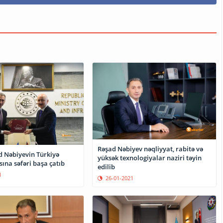
Rəşad Nəbiyev nəqliyyat, rabitə və
d Nəbiyevin Türkiyə
yüksək texnologiyalar naziri təyin
ına səfəri başa çatıb
edilib
1
26-01-2021