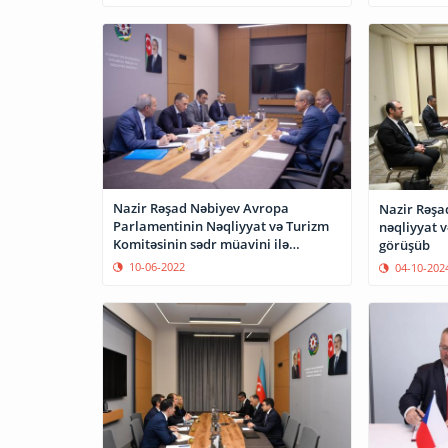
Nazir Rəşad Nəbiyev Avropa
Nazir Rəşa
Parlamentinin Nəqliyyat və Turizm
nəqliyyat v
Komitəsinin sədr müavini ilə
görüşüb
görüşüb
10-06-2022
04-10-202