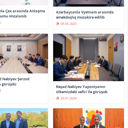
la Çex arasında Anlaşma
Azərbaycanla Vyetnam arasında
mu imzalanıb
əməkdaşlıq müzakirə edilib
6
09-05-2025
d Nəbiyev Şerzod
a görüşdü
Rəşad Nəbiyev Yaponiyanın
3
ölkəmizdəki səfiri ilə görüşüb
25-01-2024