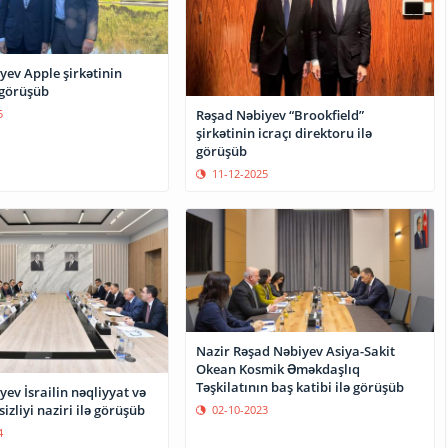
yev Apple şirkətinin
 görüşüb
Rəşad Nəbiyev “Brookfield”
5
şirkətinin icraçı direktoru ilə
görüşüb
11-12-2025
Nazir Rəşad Nəbiyev Asiya-Sakit
Okean Kosmik Əməkdaşlıq
Təşkilatının baş katibi ilə görüşüb
ev İsrailin nəqliyyat və
izliyi naziri ilə görüşüb
02-10-2023
4