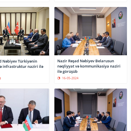
Nazir Rəşad Nəbiyev Belarusun
d Nəbiyev Türkiyənin
nəqliyyat və kommunikasiya naziri
ə infrastruktur naziri ilə
ilə görüşüb
16-05-2024
4