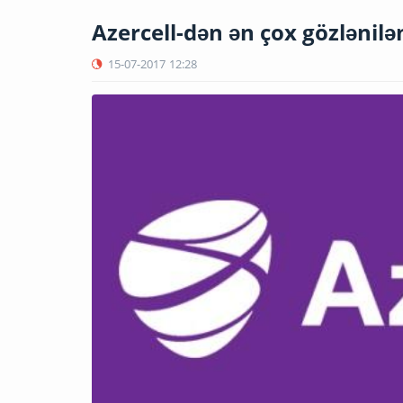
Azercell-dən ən çox gözlənilə
15-07-2017
12:28