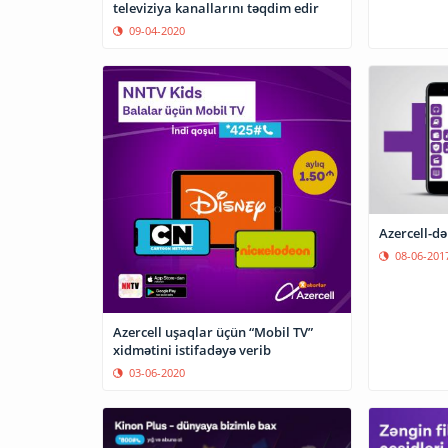
televiziya kanallarını təqdim edir
09-04-2020
Azercell-də
08-06-201
Azercell uşaqlar üçün “Mobil TV”
xidmətini istifadəyə verib
03-06-2020