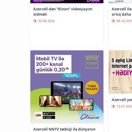
Azercell-dən “Kinon” videoyayım
Azercell ilə
xidməti
artıq daha
30-08-2024
08-10-201
Azercell y
13-07-201
Azercell NNTV tətbiqi ilə dünyanın