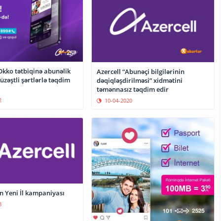
Okko tətbiqinə abunəlik
Azercell “Abunəçi bilgilərinin
üzəştli şərtlərlə təqdim
dəqiqləşdirilməsi” xidmətini
təmənnasız təqdim edir
2
10-04-2020
n Yeni İl kampaniyası
8