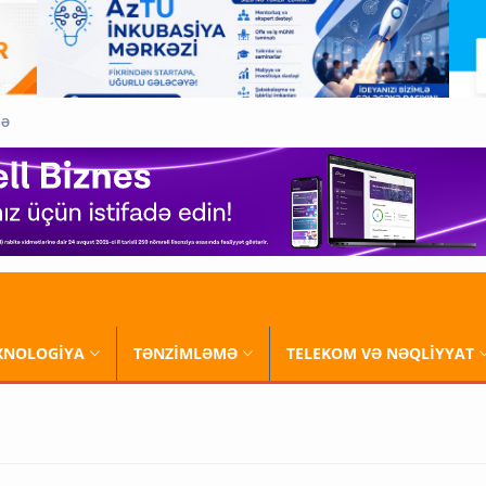
QƏ
XNOLOGİYA
TƏNZİMLƏMƏ
TELEKOM VƏ NƏQLİYYAT