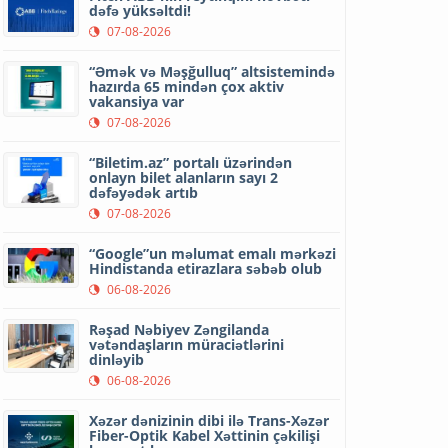
dəfə yüksəltdi!
07-08-2026
“Əmək və Məşğulluq” altsistemində
hazırda 65 mindən çox aktiv
vakansiya var
07-08-2026
“Biletim.az” portalı üzərindən
onlayn bilet alanların sayı 2
dəfəyədək artıb
07-08-2026
“Google”un məlumat emalı mərkəzi
Hindistanda etirazlara səbəb olub
06-08-2026
Rəşad Nəbiyev Zəngilanda
vətəndaşların müraciətlərini
dinləyib
06-08-2026
Xəzər dənizinin dibi ilə Trans-Xəzər
Fiber-Optik Kabel Xəttinin çəkilişi