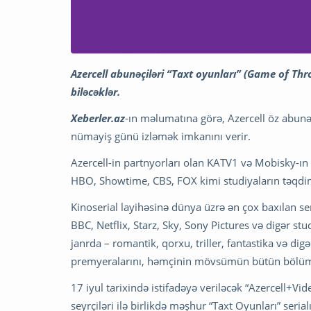
Azercell abunəçiləri “Taxt oyunları” (Game of Th
biləcəklər.
Xeberler.az
-ın məlumatına görə, Azercell öz abunə
nümayiş günü izləmək imkanını verir.
Azercell-in partnyorları olan KATV1 və Mobisky-ın 
HBO, Showtime, CBS, FOX kimi studiyaların təqdim
Kinoserial layihəsinə dünya üzrə ən çox baxılan se
BBC, Netflix, Starz, Sky, Sony Pictures və digər stu
janrda – romantik, qorxu, triller, fantastika və dig
premyeralarını, həmçinin mövsümün bütün bölüml
17 iyul tarixində istifadəyə veriləcək “Azercell+Vi
seyrçiləri ilə birlikdə məşhur “Taxt Oyunları” ser