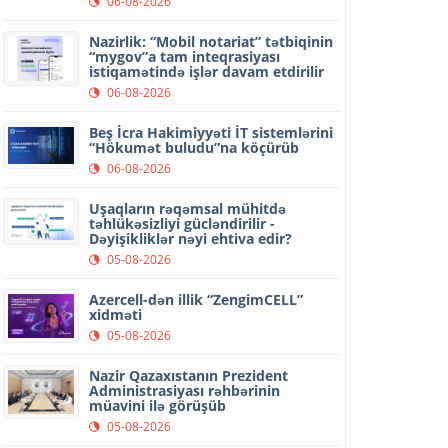
06-08-2026
Nazirlik: “Mobil notariat” tətbiqinin
“mygov”a tam inteqrasiyası
istiqamətində işlər davam etdirilir
06-08-2026
Beş İcra Hakimiyyəti İT sistemlərini
“Hökumət buludu”na köçürüb
06-08-2026
Uşaqların rəqəmsal mühitdə
təhlükəsizliyi gücləndirilir -
Dəyişikliklər nəyi ehtiva edir?
05-08-2026
Azercell-dən illik “ZengimCELL”
xidməti
05-08-2026
Nazir Qazaxıstanın Prezident
Administrasiyası rəhbərinin
müavini ilə görüşüb
05-08-2026