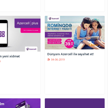
Dünyanı Azercell ilə səyahət et!
n yeni xidmət
04-06-2019
7