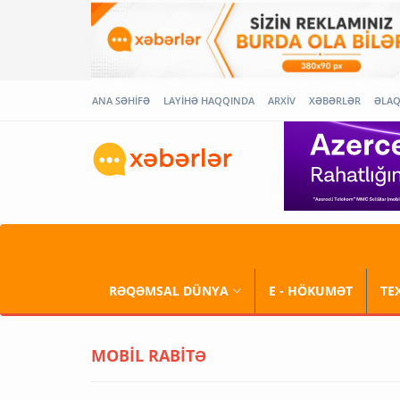
ANA SƏHİFƏ
LAYİHƏ HAQQINDA
ARXİV
XƏBƏRLƏR
ƏLA
RƏQƏMSAL DÜNYA
E - HÖKUMƏT
TE
MOBİL RABİTƏ