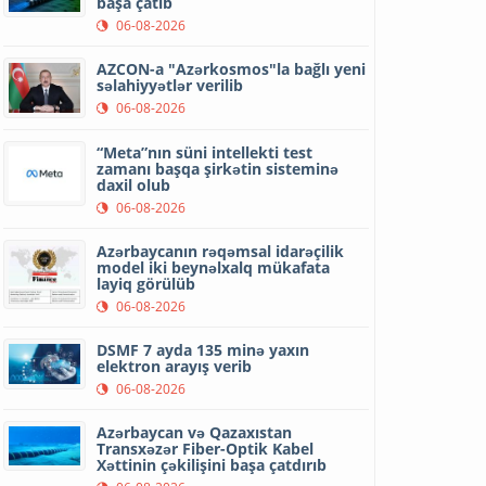
başa çatıb
06-08-2026
AZCON-a "Azərkosmos"la bağlı yeni
səlahiyyətlər verilib
06-08-2026
“Meta”nın süni intellekti test
zamanı başqa şirkətin sisteminə
daxil olub
06-08-2026
Azərbaycanın rəqəmsal idarəçilik
model iki beynəlxalq mükafata
layiq görülüb
06-08-2026
DSMF 7 ayda 135 minə yaxın
elektron arayış verib
06-08-2026
Azərbaycan və Qazaxıstan
Transxəzər Fiber-Optik Kabel
Xəttinin çəkilişini başa çatdırıb