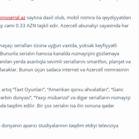
inoserial.az
saytına daxil olub, mobil nömrə ilə qeydiyyatdan
 cəmi 0.33 AZN təşkil edir. Azercell abunəliyi sayəsində hər
aşaçı serialları özünə uyğun vaxtda, yüksək keyfiyyətli
. Bununla serialın hansısa kanalda nümayişini gözləməyə
nilən yerdə asanlıqla sevimli seriallarını smartfon, planşet və
ləcəklər. Bunun üçün sadəcə internet və Azercell nömrəsinin
artıq “Taxt Oyunları”, “Amerikan qorxu əhvalatları”, “Gənc
Qərbin dünyası”, “Yaxşı mübarizə” və digər serialların nümayişi
ində təqdim edilir. Bir çox serialın isə ilin sonuna qədər
 dünyanın aparıcı studiyalarının təqdim etdiyi televiziya