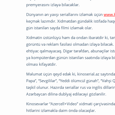
premyerasını izləyə biləcəklər.
Dünyanın ən yaxşı seriallarını izləmək üçün
www.k
keçmək lazımdır. Xidmətdən gündəlik istifadə haqqı
gün istənilən sayda filmi izləmək olar.
Xidmətin üstünlüyü həm də ondan ibarətdir ki, tam
görüntü və reklam fasiləsi olmadan izləyə biləcək
ehtiyac qalmayacaq. Digər tərəfdən, abunəçilər istə
ya kompüterdən günün istənilən saatında izləyə bi
olması kifayətdir.
Məlumat üçün qeyd edək ki, kinoserial.az saytında 
Papa”, “Sevgililər”, “Yeddi ölümcül günah”, “Vəhşi 
təşkil olunur. Hazırda seriallar rus və ingilis dillər
Azərbaycan dilinə dublyaj ediləcəyi gözlənilir.
Kinosevərlər “Azercell+Video” xidməti çərçivəsində
hitlərini izləməklə daim öndə olacaqlar.