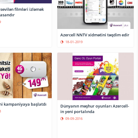
 sevilən filmləri izləmək
 asandır
9
Azercell NNTV xidmətini təqdim edir
18-01-2019
eni kampaniyaya başlatdı
Dünyanın məşhur oyunları Azercell-
in yeni portalında
8
09-09-2016