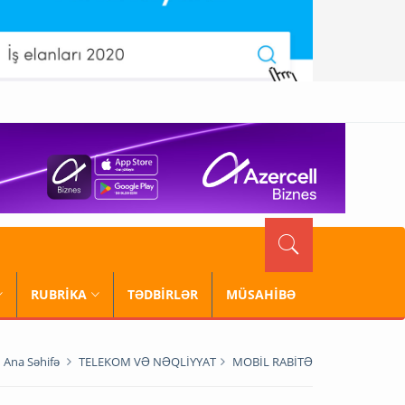
RUBRİKA
TƏDBİRLƏR
MÜSAHİBƏ
Ana Səhifə
TELEKOM VƏ NƏQLİYYAT
MOBİL RABİTƏ