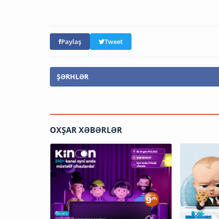
Paylaş
Tweet
ŞƏRHLƏR
OXŞAR XƏBƏRLƏR