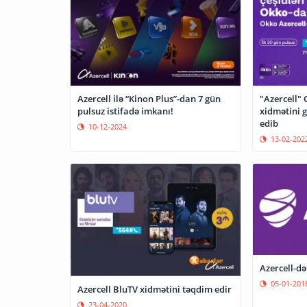
Azercell ilə “Kinon Plus”-dan 7 gün
"Azercell" 
pulsuz istifadə imkanı!
xidmətini g
edib
10-12-2024
13-02-202
Azercell-də
05-01-201
Azercell BluTV xidmətini təqdim edir
23-04-2020