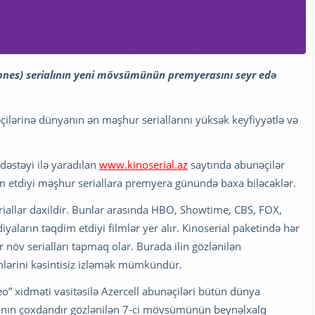
rones) serialının yeni mövsümünün premyerasını seyr edə
çilərinə dünyanın ən məşhur seriallarını yüksək keyfiyyətlə və
dəstəyi ilə yaradılan
www.kinoserial.az
saytında abunəçilər
 etdiyi məşhur seriallara premyera günündə baxa biləcəklər.
riallar daxildir. Bunlar arasında HBO, Showtime, CBS, FOX,
diyaların təqdim etdiyi filmlər yer alır. Kinoserial paketində hər
ər növ serialları tapmaq olar. Burada ilin gözlənilən
ərini kəsintisiz izləmək mümkündür.
deo” xidməti vasitəsilə Azercell abunəçiləri bütün dünya
ialının çoxdandır gözlənilən 7-ci mövsümünün beynəlxalq