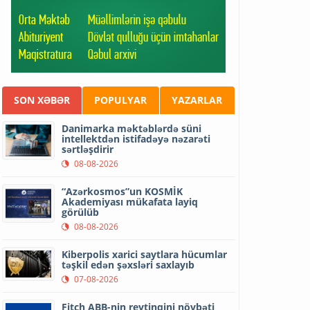
SON XƏBƏR
POPULYAR
YAZARLAR
Danimarka məktəblərdə süni
intellektdən istifadəyə nəzarəti
sərtləşdirir
08-08-2026
“Azərkosmos”un KOSMİK
Akademiyası mükafata layiq
görülüb
08-08-2026
Kiberpolis xarici saytlara hücumlar
təşkil edən şəxsləri saxlayıb
07-08-2026
Fitch ABB-nin reytinqini növbəti