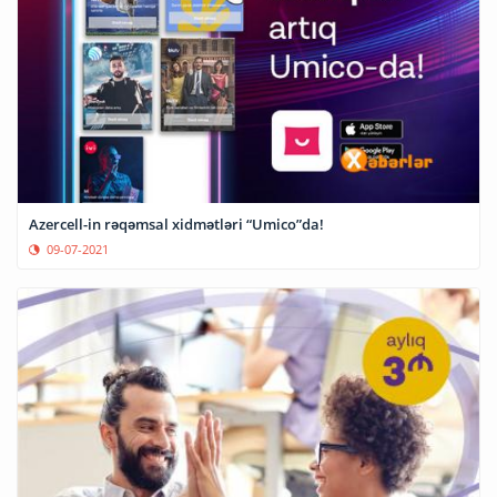
Azercell-in rəqəmsal xidmətləri “Umico”da!
09-07-2021