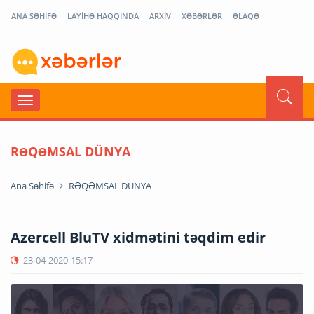
ANA SƏHİFƏ
LAYİHƏ HAQQINDA
ARXİV
XƏBƏRLƏR
ƏLAQƏ
RƏQƏMSAL DÜNYA
Ana Səhifə
RƏQƏMSAL DÜNYA
Azercell BluTV xidmətini təqdim edir
23-04-2020
15:17