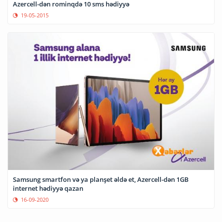
Azercell-dən rominqdə 10 sms hədiyyə
19-05-2015
Samsung smartfon və ya planşet əldə et, Azercell-dən 1GB
internet hədiyyə qazan
16-09-2020