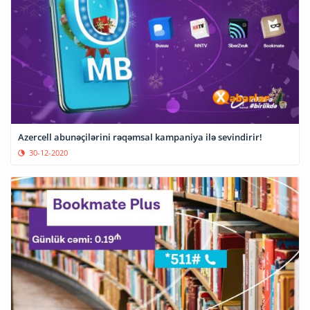
Azercell abunəçilərini rəqəmsal kampaniya ilə sevindirir!
30-12-2020