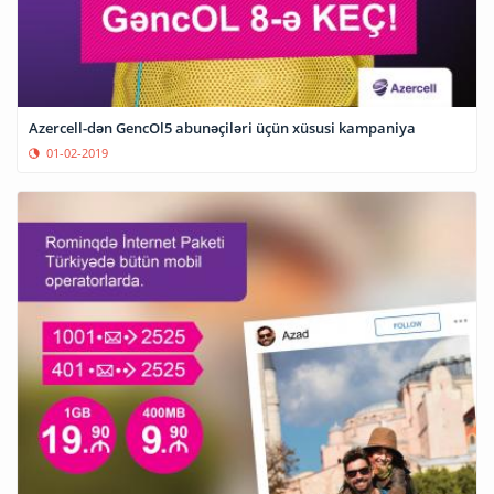
Azercell-dən GencOl5 abunəçiləri üçün xüsusi kampaniya
01-02-2019