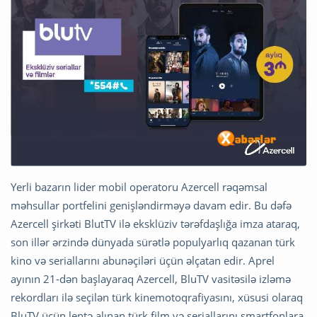
Yerli bazarın lider mobil operatoru Azercell rəqəmsal
məhsullar portfelini genişləndirməyə davam edir. Bu dəfə
Azercell şirkəti BlutTV ilə eksklüziv tərəfdaşlığa imza ataraq,
son illər ərzində dünyada sürətlə populyarlıq qazanan türk
kino və seriallarını abunəçiləri üçün əlçatan edir. Aprel
ayının 21-dən başlayaraq Azercell, BluTV vasitəsilə izləmə
rekordları ilə seçilən türk kinemotoqrafiyasını, xüsusi olaraq
BluTV üçün lentə alınan türk film və seriallarını smartfonlara