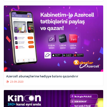
Azercell abunəçilərinə hədiyyə balans qazandırır
23-09-2020