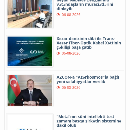
vətəndaşların müraciətlərini
dinləyib
06-08-2026
Xəzər dənizinin dibi ilə Trans-
Xəzər Fiber-Optik Kabel Xəttinin
çəkilişi başa çatıb
06-08-2026
AZCON-a "Azərkosmos"la bağlı
yeni səlahiyyətlər verilib
06-08-2026
“Meta”nın süni intellekti test
zamanı başqa şirkətin sisteminə
daxil olub