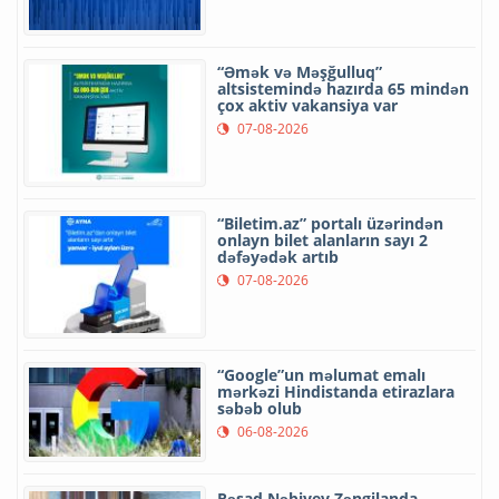
“Əmək və Məşğulluq”
altsistemində hazırda 65 mindən
çox aktiv vakansiya var
07-08-2026
“Biletim.az” portalı üzərindən
onlayn bilet alanların sayı 2
dəfəyədək artıb
07-08-2026
“Google”un məlumat emalı
mərkəzi Hindistanda etirazlara
səbəb olub
06-08-2026
Rəşad Nəbiyev Zəngilanda