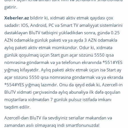
gətirir.
Xeberler.az
bildirir ki, xidməti aktiv etmək qaydası çox
sadədir: IOS, Android, PC və Smart TV əməliyyat sistemlərini
dəstəkləyən BluTV tətbiqini yüklədikdən sonra, gündə 0.25
AZN ödəməklə günlük paketi və ya ayda 3 AZN ödəməklə
aylıq paketi aktiv etmək mümkündür. Odur ki, xidmətə
günlük qoşulmaq üçün Start gun açar sözünü 5550 qısa
nömrəsinə göndərmək və ya telefonun ekranında *551#YES
yığmaq kifayətdir. Aylıq paketi aktiv etmək üçün isə Start ay
açar sözünü 5550 qısa nömrəsinə göndərmək və ya ekranda
*554#YES yığmaq lazımdır. Onu da qeyd edək ki, Azercell-in
BluTV xidməti çərçivəsində aylıq abunəliyə ilk dəfə qoşulan
müştərilərə xidmətdən 7 günlük pulsuz istifadə imkanı
təqdim edilir.
Azercell-dən BluTV ilə sevdiyiniz seriallar məkandan və
zamandan asılı olmayaraq indi smartfonunuzda!