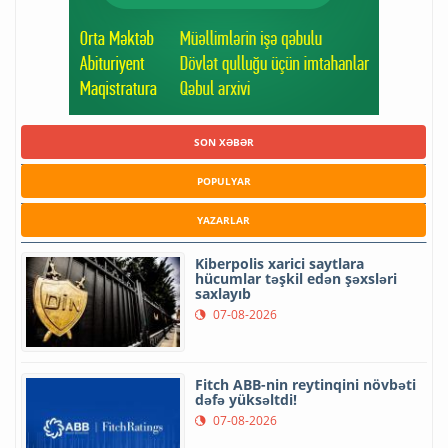
SON XƏBƏR
POPULYAR
YAZARLAR
Kiberpolis xarici saytlara
hücumlar təşkil edən şəxsləri
saxlayıb
07-08-2026
Fitch ABB-nin reytinqini növbəti
dəfə yüksəltdi!
07-08-2026