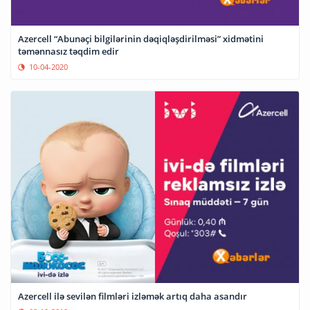
Azercell “Abunəçi bilgilərinin dəqiqləşdirilməsi” xidmətini
təmənnasız təqdim edir
10-04-2020
Azercell ilə sevilən filmləri izləmək artıq daha asandır