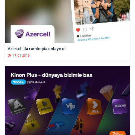
Azercell ilə rominqdə onlayn ol
17-01-2019