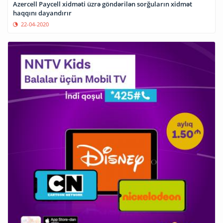
Azercell Paycell xidməti üzrə göndərilən sorğuların xidmət
haqqını dayandırır
22-04-2020