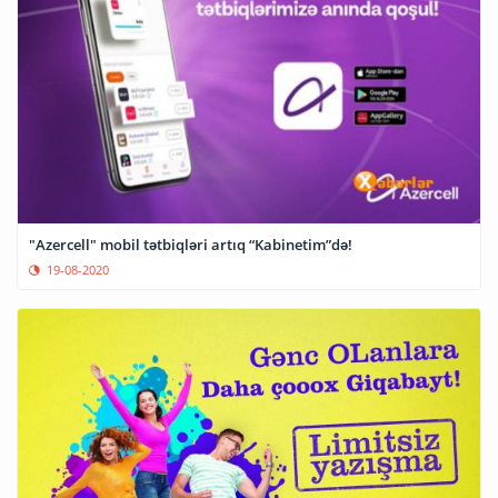
"Azercell" mobil tətbiqləri artıq “Kabinetim”də!
19-08-2020