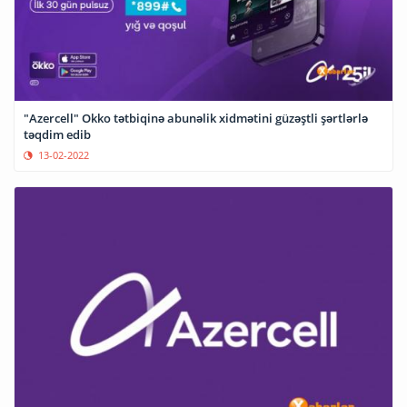
"Azercell" Okko tətbiqinə abunəlik xidmətini güzəştli şərtlərlə
təqdim edib
13-02-2022