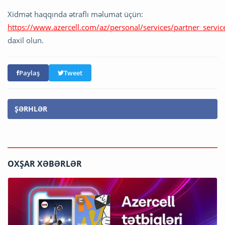
Xidmət haqqında ətraflı məlumat üçün:
https://www.azercell.com/az/personal/services/partner_servic
daxil olun.
Paylaş
Tweet
ŞƏRHLƏR
OXŞAR XƏBƏRLƏR