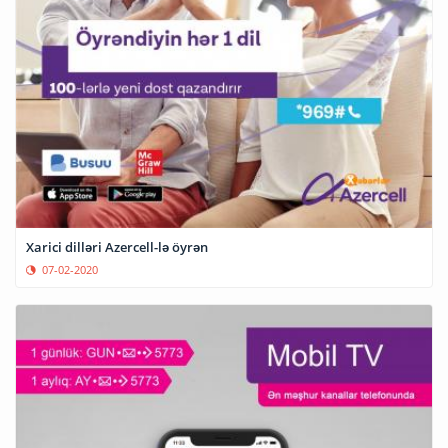
Xarici dilləri Azercell-lə öyrən
07-02-2020