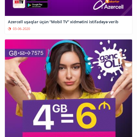
Azercell uşaqlar üçün “Mobil TV” xidmətini istifadəyə verib
03-06-2020