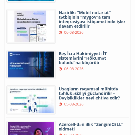
Nazirlik: “Mobil notariat”
tətbiqinin “mygov”a tam
inteqrasiyası istiqamətində işlər
davam etdirilir
06-08-2026
Beş İcra Hakimiyyəti İT
sistemlərini “Hökumət
buludu”na köçürüb
06-08-2026
Uşaqların rəqəmsal mühitdə
təhlükəsizliyi gücləndirilir -
Dəyişikliklər nəyi ehtiva edir?
05-08-2026
Azercell-dən illik “ZengimCELL”
xidməti