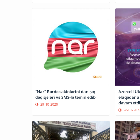
“Nar” Bərdə sakinlərini danışıq
Azercell U
dəqiqələri və SMS-lə təmin edib
əlaqədar a
davam etdi
29-10-2020
28-02-202