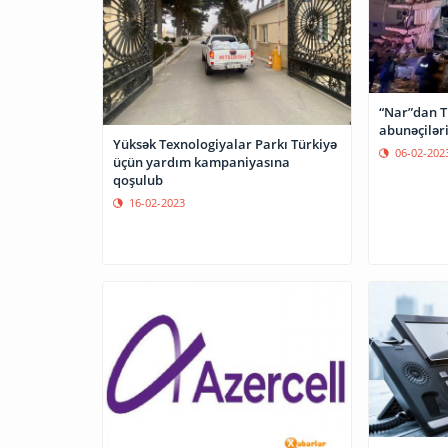
“Nar”dan T
abunəçilər
Yüksək Texnologiyalar Parkı Türkiyə
06-02-202
üçün yardım kampaniyasına
qoşulub
16-02-2023