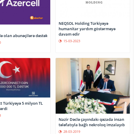
NEQSOL Holding Türkiyəyə
humanitar yardım göstərməyə
davam edir
ə olan abunəçilərə dəstək
15-03-2023
0
t Türkiyəyə 5 milyon TL
ərdi
3
Nazir Dəclə çayındakı qəzada insan
tələfatıyla bağlı nekroloq imzalayıb
28-03-2019