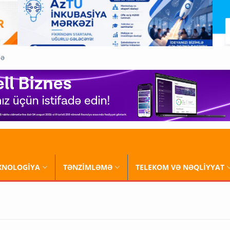
QƏ
XNOLOGİYA
TƏNZİMLƏMƏ
TELEKOM VƏ NƏQLİYYAT