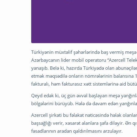
Türkiyənin müxtəlif şəhərlərində baş vermiş meşə 
Azərbaycanın lider mobil operatoru “Azercell Tel
yanaşıb. Belə ki, hazırda Türkiyədə olan abunəçilərin
etmək məqsədilə onların nömrələrinin balansına 
fakturalı, həm fakturasız xətt sistemlərinə aid büt
Qeyd edək ki, üç gün əvvəl başlayan meşə yanğınlar
bölgələrini bürüyüb. Hələ də davam edən yanğınlar 
Azercell şirkəti bu fəlakət nəticəsində həlak olanl
başsağlığı verir, xəsarət alanlara şəfa diləyir. Ən
fəsadlarının aradan qaldırılmasını arzulayır.