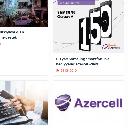
ürkiyədə olan
inə dəstək
3
Bu yay Samsung smartfonu və
hədiyyələr Azercell-dən!
26-06-2019