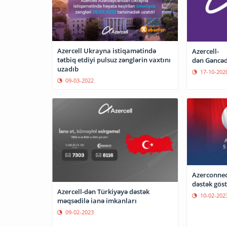
Azercell Ukrayna istiqamətində
Azercell-
tətbiq etdiyi pulsuz zənglərin vaxtını
dən Gəncəd
uzadıb
17-10-202
09-03-2022
Azerconnec
dəstək göst
Azercell-dən Türkiyəyə dəstək
10-02-202
məqsədilə ianə imkanları
09-02-2023