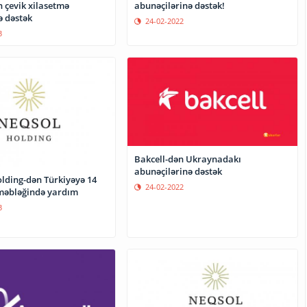
n çevik xilasetmə
abunəçilərinə dəstək!
ə dəstək
24-02-2022
3
Bakcell-dən Ukraynadakı
abunəçilərinə dəstək
ding-dən Türkiyəyə 14
24-02-2022
məbləğində yardım
3