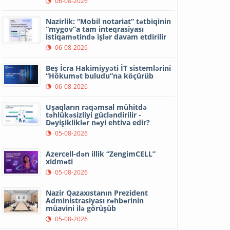
06-08-2026
Nazirlik: “Mobil notariat” tətbiqinin
“mygov”a tam inteqrasiyası
istiqamətində işlər davam etdirilir
06-08-2026
Beş İcra Hakimiyyəti İT sistemlərini
“Hökumət buludu”na köçürüb
06-08-2026
Uşaqların rəqəmsal mühitdə
təhlükəsizliyi gücləndirilir -
Dəyişikliklər nəyi ehtiva edir?
05-08-2026
Azercell-dən illik “ZengimCELL”
xidməti
05-08-2026
Nazir Qazaxıstanın Prezident
Administrasiyası rəhbərinin
müavini ilə görüşüb
05-08-2026