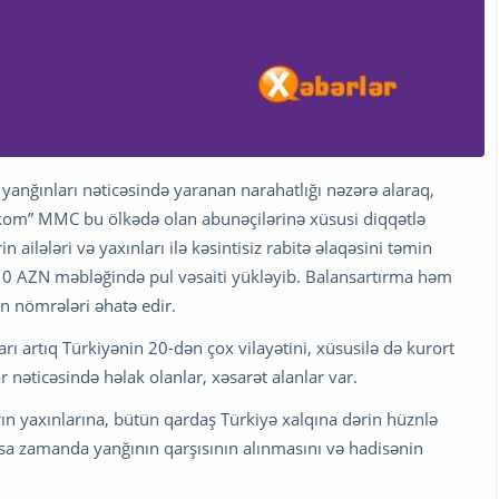
yanğınları nəticəsində yaranan narahatlığı nəzərə alaraq,
ekom” MMC bu ölkədə olan abunəçilərinə xüsusi diqqətlə
 ailələri və yaxınları ilə kəsintisiz rabitə əlaqəsini təmin
10 AZN məbləğində pul vəsaiti yükləyib. Balansartırma həm
ün nömrələri əhatə edir.
ı artıq Türkiyənin 20-dən çox vilayətini, xüsusilə də kurort
nəticəsində həlak olanlar, xəsarət alanlar var.
arın yaxınlarına, bütün qardaş Türkiyə xalqına dərin hüznlə
 qısa zamanda yanğının qarşısının alınmasını və hadisənin