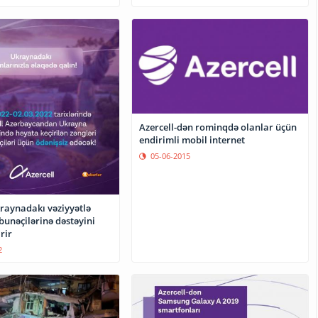
Azercell-dən rominqdə olanlar üçün
endirimli mobil internet
05-06-2015
kraynadakı vəziyyətlə
bunəçilərinə dəstəyini
rir
2