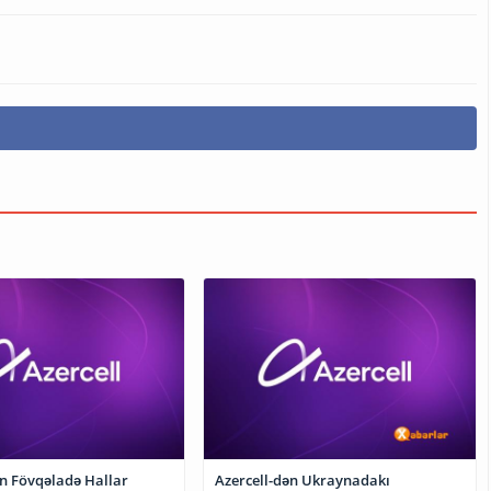
ən Fövqəladə Hallar
Azercell-dən Ukraynadakı