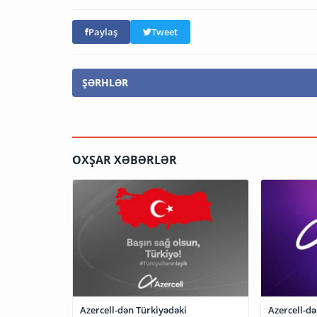
Paylaş
Tweet
ŞƏRHLƏR
OXŞAR XƏBƏRLƏR
Azercell-dən Türkiyədəki
Azercell-d