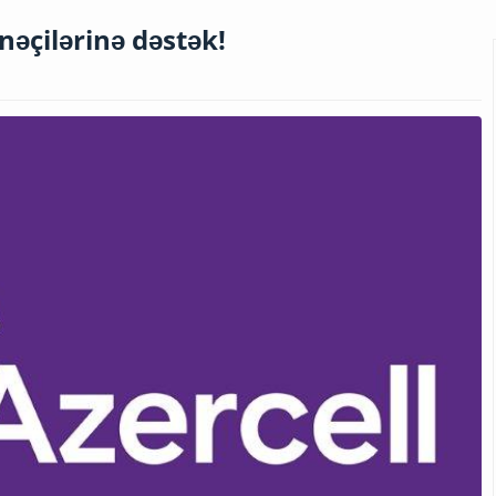
nəçilərinə dəstək!