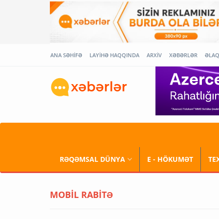
ANA SƏHİFƏ
LAYİHƏ HAQQINDA
ARXİV
XƏBƏRLƏR
ƏLA
RƏQƏMSAL DÜNYA
E - HÖKUMƏT
TE
MOBİL RABİTƏ