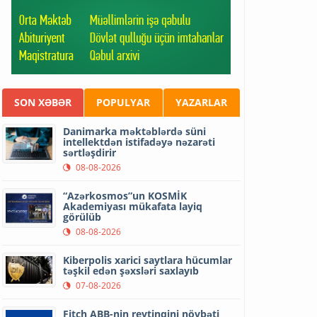
SON XƏBƏR
POPULYAR
YAZARLAR
Danimarka məktəblərdə süni
intellektdən istifadəyə nəzarəti
sərtləşdirir
08-08-2026
“Azərkosmos”un KOSMİK
Akademiyası mükafata layiq
görülüb
08-08-2026
Kiberpolis xarici saytlara hücumlar
təşkil edən şəxsləri saxlayıb
07-08-2026
Fitch ABB-nin reytinqini növbəti