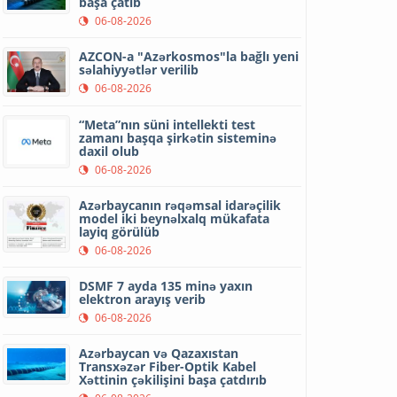
başa çatıb
06-08-2026
AZCON-a "Azərkosmos"la bağlı yeni
səlahiyyətlər verilib
06-08-2026
“Meta”nın süni intellekti test
zamanı başqa şirkətin sisteminə
daxil olub
06-08-2026
Azərbaycanın rəqəmsal idarəçilik
model iki beynəlxalq mükafata
layiq görülüb
06-08-2026
DSMF 7 ayda 135 minə yaxın
elektron arayış verib
06-08-2026
Azərbaycan və Qazaxıstan
Transxəzər Fiber-Optik Kabel
Xəttinin çəkilişini başa çatdırıb