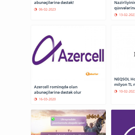
abunəçilərinə dəstək!
Nazirliyini
qüvvələrin
06-02-2023
13-02-202
NEQSOL Hol
milyon TL 
Azercell rominqdə olan
10-02-202
abunəçilərinə dəstək olur
16-03-2020