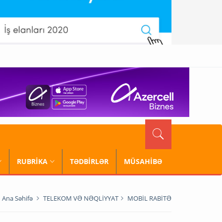
RUBRİKA
TƏDBİRLƏR
MÜSAHİBƏ
Ana Səhifə
TELEKOM VƏ NƏQLİYYAT
MOBİL RABİTƏ