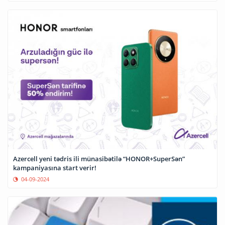
Azercell yeni tədris ili münasibətilə “HONOR+SuperSən”
kampaniyasına start verir!
04-09-2024