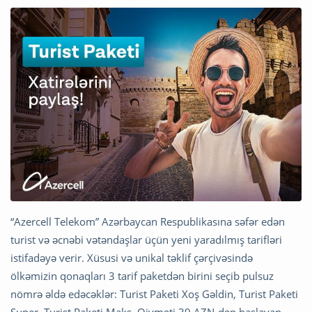
“Azercell Telekom” Azərbaycan Respublikasına səfər edən
turist və əcnəbi vətəndaşlar üçün yeni yaradılmış tarifləri
istifadəyə verir. Xüsusi və unikal təklif çərçivəsində
ölkəmizin qonaqları 3 tarif paketdən birini seçib pulsuz
nömrə əldə edəcəklər: Turist Paketi Xoş Gəldin, Turist Paketi