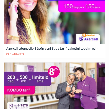
Azercell abunəçiləri üçün yeni Sadə tarif paketini təqdim edir
17-04-2019