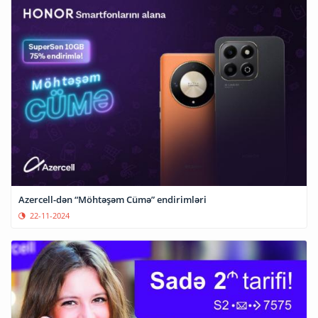
Azercell-dən “Möhtəşəm Cümə” endirimləri
22-11-2024