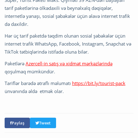
Super, Turist Paketi Maks. Qiyməti 39 AZN-dən başlayan
tarif paketlərinə ölkədaxili və beynəlxalq dəqiqələr,
internetlə yanaşı, sosial şəbəkələr üçün əlavə internet trafik
də daxildir.
Hər üç tarif paketdə təqdim olunan sosial şəbəkələr üçün
internet trafik WhatsApp, Facebook, Instagram, Snapchat və
TikTok tətbiqlərində istifadə oluna bilər.
Paketlərə
Azercell-in satış və xidmət mərkəzlərində
qoşulmaq mümkündür.
Tariflər barədə ətraflı məlumatı
https://bit.ly/tourist-pack
ünvanında əldə etmək olar.
Paylaş
Tweet