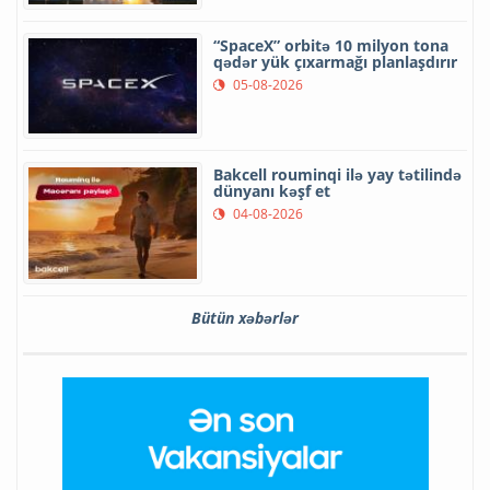
“SpaceX” orbitə 10 milyon tona
qədər yük çıxarmağı planlaşdırır
05-08-2026
Bakcell rouminqi ilə yay tətilində
dünyanı kəşf et
04-08-2026
Bütün xəbərlər