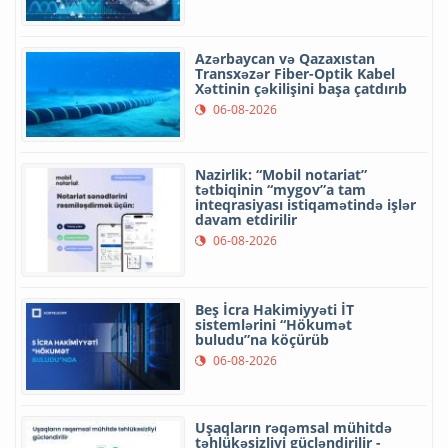
Azərbaycan və Qazaxıstan
Transxəzər Fiber-Optik Kabel
Xəttinin çəkilişini başa çatdırıb
06-08-2026
Nazirlik: “Mobil notariat”
tətbiqinin “mygov”a tam
inteqrasiyası istiqamətində işlər
davam etdirilir
06-08-2026
Beş İcra Hakimiyyəti İT
sistemlərini “Hökumət
buludu”na köçürüb
06-08-2026
Uşaqların rəqəmsal mühitdə
təhlükəsizliyi gücləndirilir -