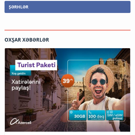
ŞƏRHLƏR
OXŞAR XƏBƏRLƏR