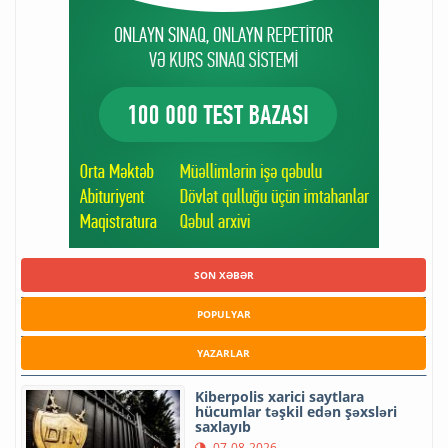
SON XƏBƏR
POPULYAR
YAZARLAR
Kiberpolis xarici saytlara
hücumlar təşkil edən şəxsləri
saxlayıb
07-08-2026