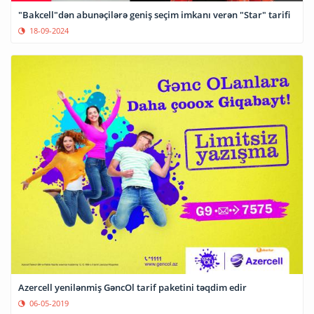
"Bakcell"dən abunəçilərə geniş seçim imkanı verən "Star" tarifi
18-09-2024
Azercell yenilənmiş GəncOl tarif paketini təqdim edir
06-05-2019