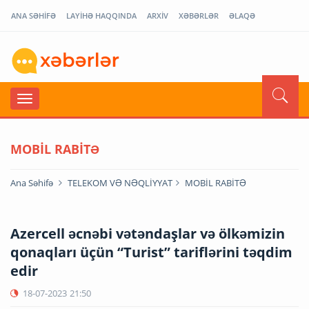
ANA SƏHİFƏ
LAYİHƏ HAQQINDA
ARXİV
XƏBƏRLƏR
ƏLAQƏ
MOBİL RABİTƏ
Ana Səhifə
TELEKOM VƏ NƏQLİYYAT
MOBİL RABİTƏ
Azercell əcnəbi vətəndaşlar və ölkəmizin
qonaqları üçün “Turist” tariflərini təqdim
edir
18-07-2023
21:50