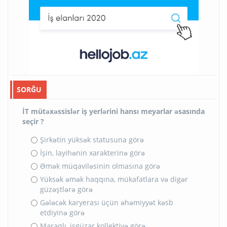
SORĞU
İT mütəxəssislər iş yerlərini hansı meyarlar əsasında
seçir ?
Şirkətin yüksək statusuna görə
İşin, layihənin xarakterinə görə
Əmək müqaviləsinin olmasına görə
Yüksək əmək haqqına, mükafatlara və digər
güzəştlərə görə
Gələcək karyerası üçün əhəmiyyət kəsb
etdiyinə görə
Maraqlı, işgüzar kollektivə görə