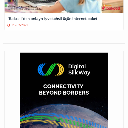
“Bakcell”dən onlayn iş və təhsil üçün internet paketi
25-02-2021