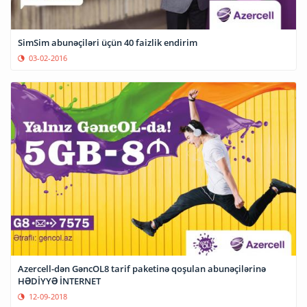
SimSim abunəçiləri üçün 40 faizlik endirim
03-02-2016
Azercell-dən GəncOL8 tarif paketinə qoşulan abunəçilərinə
HƏDİYYƏ İNTERNET
12-09-2018