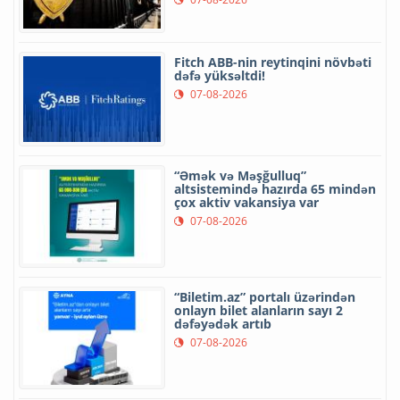
Fitch ABB-nin reytinqini növbəti
dəfə yüksəltdi!
07-08-2026
“Əmək və Məşğulluq”
altsistemində hazırda 65 mindən
çox aktiv vakansiya var
07-08-2026
“Biletim.az” portalı üzərindən
onlayn bilet alanların sayı 2
dəfəyədək artıb
07-08-2026