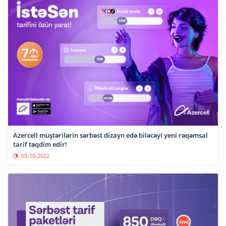
Azercell müştərilərin sərbəst dizayn edə biləcəyi yeni rəqəmsal
tarif təqdim edir!
03-10-2022