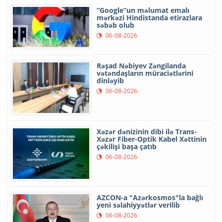
“Google”un məlumat emalı
mərkəzi Hindistanda etirazlara
səbəb olub
06-08-2026
Rəşad Nəbiyev Zəngilanda
vətəndaşların müraciətlərini
dinləyib
06-08-2026
Xəzər dənizinin dibi ilə Trans-
Xəzər Fiber-Optik Kabel Xəttinin
çəkilişi başa çatıb
06-08-2026
AZCON-a "Azərkosmos"la bağlı
yeni səlahiyyətlər verilib
06-08-2026