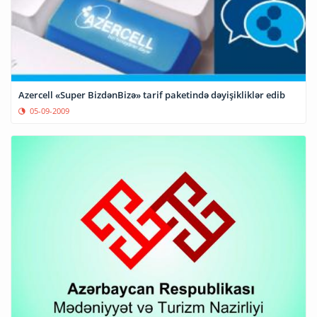
Azercell «Super BizdənBizə» tarif paketində dəyişikliklər edib
05-09-2009