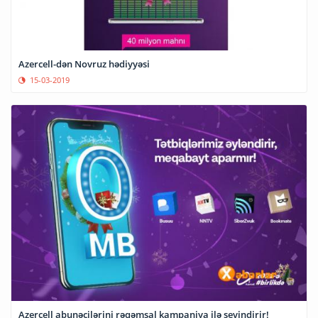
Azercell-dən Novruz hədiyyəsi
15-03-2019
Azercell abunəçilərini rəqəmsal kampaniya ilə sevindirir!