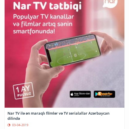
Nar TV ilə ən maraqlı filmlər və TV serialallar Azərbaycan
dilində
03-04-2019