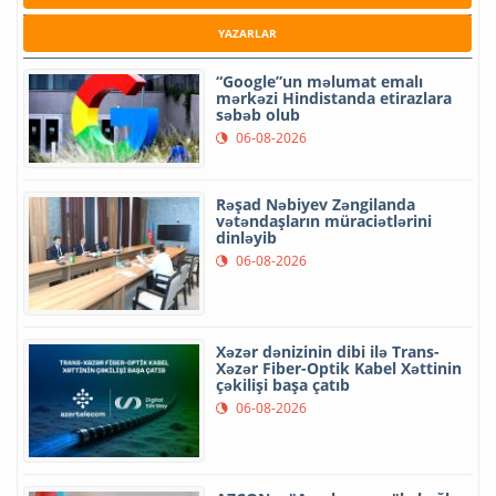
YAZARLAR
“Google”un məlumat emalı
mərkəzi Hindistanda etirazlara
səbəb olub
06-08-2026
Rəşad Nəbiyev Zəngilanda
vətəndaşların müraciətlərini
dinləyib
06-08-2026
Xəzər dənizinin dibi ilə Trans-
Xəzər Fiber-Optik Kabel Xəttinin
çəkilişi başa çatıb
06-08-2026