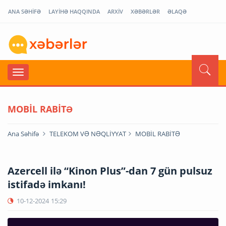
ANA SƏHİFƏ
LAYİHƏ HAQQINDA
ARXİV
XƏBƏRLƏR
ƏLAQƏ
MOBİL RABİTƏ
Ana Səhifə
TELEKOM VƏ NƏQLİYYAT
MOBİL RABİTƏ
Azercell ilə “Kinon Plus”-dan 7 gün pulsuz
istifadə imkanı!
10-12-2024
15:29