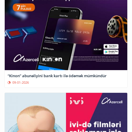
“Kinon” abunəliyini bank kartı ilə ödəmək mümkündür
09-01-2026