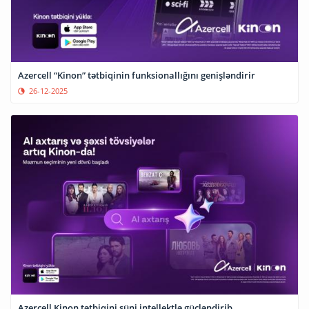
Azercell “Kinon” tətbiqinin funksionallığını genişləndirir
26-12-2025
Azercell Kinon tətbiqini süni intellektlə gücləndirib