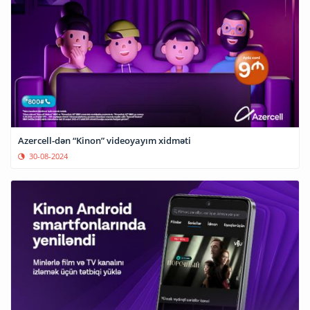
Azercell-dən “Kinon” videoyayım xidməti
30-08-2024