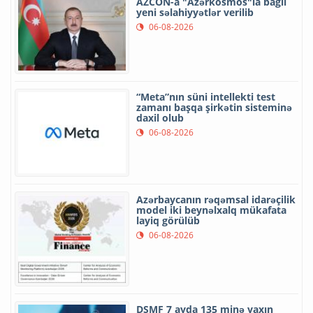
AZCON-a "Azərkosmos"la bağlı
yeni səlahiyyətlər verilib
06-08-2026
“Meta”nın süni intellekti test
zamanı başqa şirkətin sisteminə
daxil olub
06-08-2026
Azərbaycanın rəqəmsal idarəçilik
model iki beynəlxalq mükafata
layiq görülüb
06-08-2026
DSMF 7 ayda 135 minə yaxın