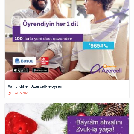
Xarici dilləri Azercell-lə öyrən
07-02-2020