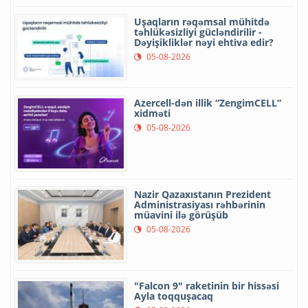
Uşaqların rəqəmsal mühitdə
təhlükəsizliyi gücləndirilir -
Dəyişikliklər nəyi ehtiva edir?
05-08-2026
Azercell-dən illik “ZengimCELL”
xidməti
05-08-2026
Nazir Qazaxıstanın Prezident
Administrasiyası rəhbərinin
müavini ilə görüşüb
05-08-2026
"Falcon 9" raketinin bir hissəsi
Ayla toqquşacaq