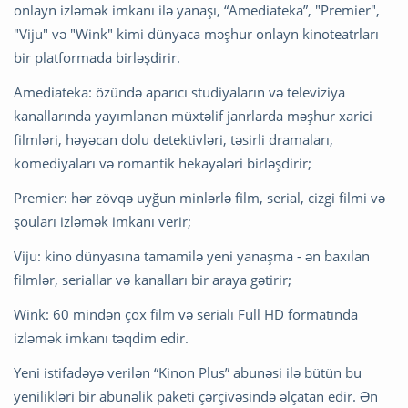
onlayn izləmək imkanı ilə yanaşı, “Amediateka”, "Premier",
"Viju" və "Wink" kimi dünyaca məşhur onlayn kinoteatrları
bir platformada birləşdirir.
Amediateka: özündə aparıcı studiyaların və televiziya
kanallarında yayımlanan müxtəlif janrlarda məşhur xarici
filmləri, həyəcan dolu detektivləri, təsirli dramaları,
komediyaları və romantik hekayələri birləşdirir;
Premier: hər zövqə uyğun minlərlə film, serial, cizgi filmi və
şouları izləmək imkanı verir;
Viju: kino dünyasına tamamilə yeni yanaşma - ən baxılan
filmlər, seriallar və kanalları bir araya gətirir;
Wink: 60 mindən çox film və serialı Full HD formatında
izləmək imkanı təqdim edir.
Yeni istifadəyə verilən “Kinon Plus” abunəsi ilə bütün bu
yenilikləri bir abunəlik paketi çərçivəsində əlçatan edir. Ən