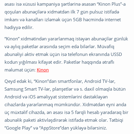
əsası isə xüsusi kampaniya şərtlərinə əsasən “Kinon Plus”-a
qoşulan abunəçilərə xidmətdən ilk 7 gün pulsuz istifadə
imkanı və kanalları izləmək üçün 5GB həcmində internet
hədiyyə edilir.
“Kinon” xidmətindən yararlanmaq istəyən abunəçilər günlük
və aylıq paketlər arasında seçim edə bilərlər. Müvafiq
abunəliyi aktiv etmək üçün isə telefonun ekranında USSD
kodun yığılması kifayət edir. Paketlər haqqında ətraflı
məlumat üçün:
Kinon
Qeyd edək ki, “Kinon”dan smartfonlar, Android TV-lər,
Samsung Smart TV-lər, planşetlər və s. daxil olmaqla bütün
Android və iOS əməliyyat sistemlərini dəstəkləyən
cihazlarda yararlanmaq mümkündür. Xidmətdən eyni anda
üç müxtəlif cihazda, ən əsası isə 5 fərqli hesab yaradaraq bir
abunəlik paketi aktivləşdirərək istifadə etmək olar. Tətbiqi
“Google Play” və “AppStore”dan yükləyə bilərsiniz.