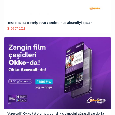
Hesab.az-da ödəniş et və Yandex.Plus abunəliyi qazan
26-07-2021
"Azercell" Okko tətbiqinə abunəlik xidmətini güzəştli şərtlərlə