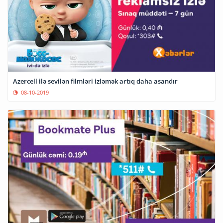
Azercell ilə sevilən filmləri izləmək artıq daha asandır
08-10-2019