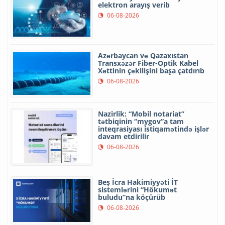
elektron arayış verib
06-08-2026
Azərbaycan və Qazaxıstan
Transxəzər Fiber-Optik Kabel
Xəttinin çəkilişini başa çatdırıb
06-08-2026
Nazirlik: “Mobil notariat”
tətbiqinin “mygov”a tam
inteqrasiyası istiqamətində işlər
davam etdirilir
06-08-2026
Beş İcra Hakimiyyəti İT
sistemlərini “Hökumət
buludu”na köçürüb
06-08-2026