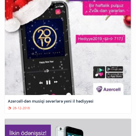
Azercell-dən musiqi sevərlərə yeni il hədiyyəsi
28-12-2018