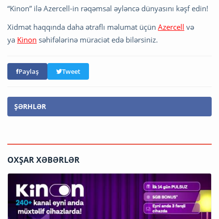
“Kinon” ilə Azercell-in rəqəmsal əyləncə dünyasını kəşf edin!
Xidmət haqqında daha ətraflı məlumat üçün
Azercell
və
ya
Kinon
səhifələrinə müraciət edə bilərsiniz.
Paylaş
Tweet
ŞƏRHLƏR
OXŞAR XƏBƏRLƏR