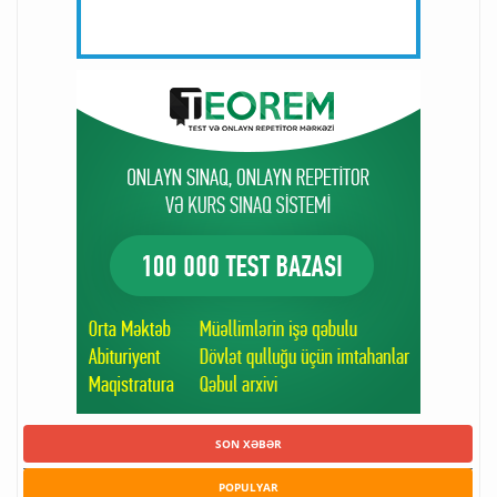
SON XƏBƏR
POPULYAR