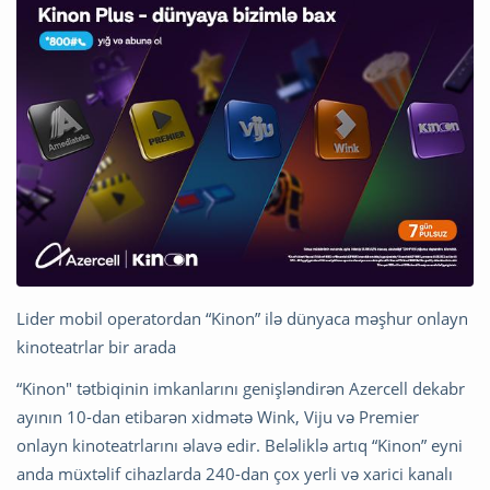
Lider mobil operatordan “Kinon” ilə dünyaca məşhur onlayn
kinoteatrlar bir arada
“Kinon" tətbiqinin imkanlarını genişləndirən Azercell dekabr
ayının 10-dan etibarən xidmətə Wink, Viju və Premier
onlayn kinoteatrlarını əlavə edir. Beləliklə artıq “Kinon” eyni
anda müxtəlif cihazlarda 240-dan çox yerli və xarici kanalı