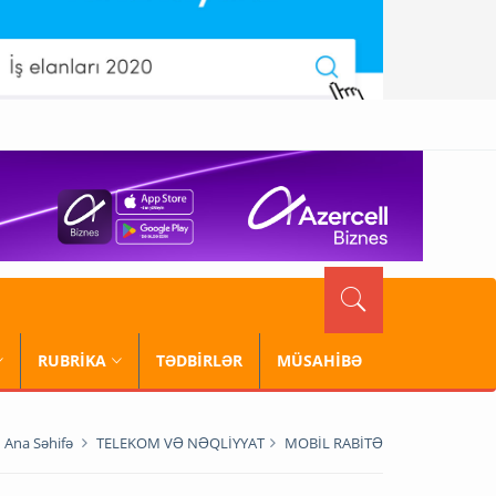
RUBRİKA
TƏDBİRLƏR
MÜSAHİBƏ
Ana Səhifə
TELEKOM VƏ NƏQLİYYAT
MOBİL RABİTƏ