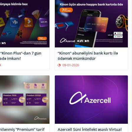
ə “Kinon Plus”-dan 7 gün
“Kinon” abunəliyini bank kartı ilə
fadə imkanı!
ödəmək mümkündür
4
09-01-2026
nilənmiş “Premium” tarif
Azercell Süni İntellekt əsaslı Virtual