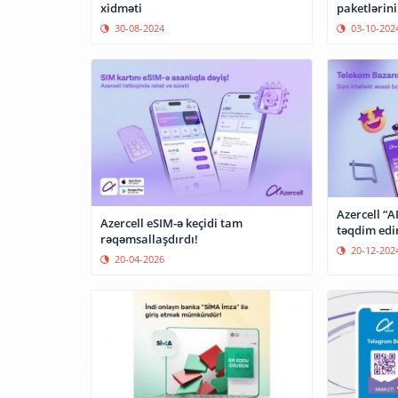
xidməti
paketlərini
30-08-2024
03-10-202
Azercell “A
Azercell eSIM-ə keçidi tam
təqdim edi
rəqəmsallaşdırdı!
20-12-202
20-04-2026