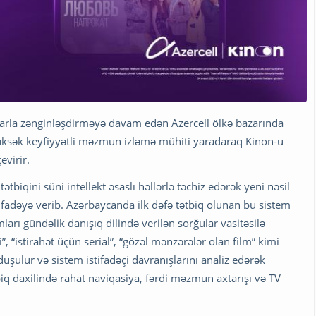
larla zənginləşdirməyə davam edən Azercell ölkə bazarında
ə yüksək keyfiyyətli məzmun izləmə mühiti yaradaraq Kinon-u
evirir.
tətbiqini süni intellekt əsaslı həllərlə təchiz edərək yeni nəsil
stifadəyə verib. Azərbaycanda ilk dəfə tətbiq olunan bu sistem
amları gündəlik danışıq dilində verilən sorğular vasitəsilə
“istirahət üçün serial”, “gözəl mənzərələr olan film” kimi
düşülür və sistem istifadəçi davranışlarını analiz edərək
tbiq daxilində rahat naviqasiya, fərdi məzmun axtarışı və TV