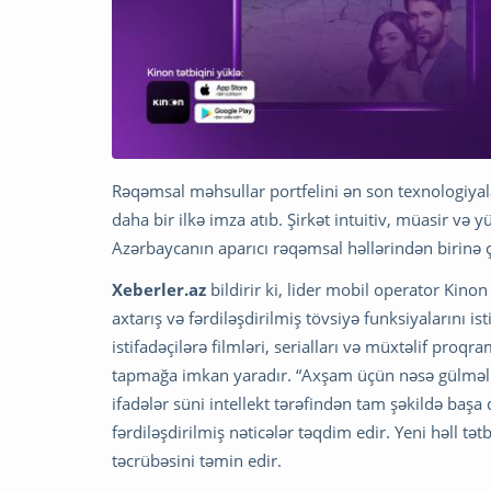
Rəqəmsal məhsullar portfelini ən son texnologiya
daha bir ilkə imza atıb. Şirkət intuitiv, müasir v
Azərbaycanın aparıcı rəqəmsal həllərindən birinə ç
Xeberler.az
bildirir ki, lider mobil operator Kinon 
axtarış və fərdiləşdirilmiş tövsiyə funksiyalarını i
istifadəçilərə filmləri, serialları və müxtəlif proqr
tapmağa imkan yaradır. “Axşam üçün nəsə gülməli”, 
ifadələr süni intellekt tərəfindən tam şəkildə başa 
fərdiləşdirilmiş nəticələr təqdim edir. Yeni həll tə
təcrübəsini təmin edir.