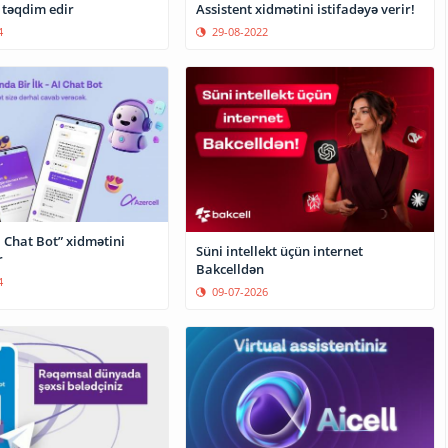
 təqdim edir
Assistent xidmətini istifadəyə verir!
4
29-08-2022
I Chat Bot” xidmətini
Süni intellekt üçün internet
r
Bakcelldən
4
09-07-2026