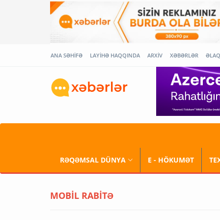
ANA SƏHİFƏ
LAYİHƏ HAQQINDA
ARXİV
XƏBƏRLƏR
ƏLA
RƏQƏMSAL DÜNYA
E - HÖKUMƏT
TE
MOBİL RABİTƏ