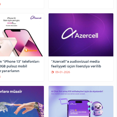
9
n "iPhone 13" telefonları
"Azercell"ə audiovizual media
50GB pulsuz mobil
fəaliyyəti üçün lisenziya verilib
n yararlanın
09-01-2026
1