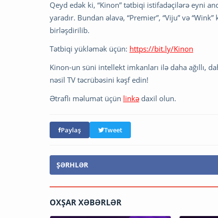
Qeyd edək ki, “Kinon” tətbiqi istifadəçilərə eyni a
yaradır. Bundan əlavə, “Premier”, “Viju” və “Wink”
birləşdirilib.
Tətbiqi yükləmək üçün:
https://bit.ly/Kinon
Kinon-un süni intellekt imkanları ilə daha ağıllı, d
nəsil TV təcrübəsini kəşf edin!
Ətraflı məlumat üçün
linkə
daxil olun.
Paylaş
Tweet
ŞƏRHLƏR
OXŞAR XƏBƏRLƏR