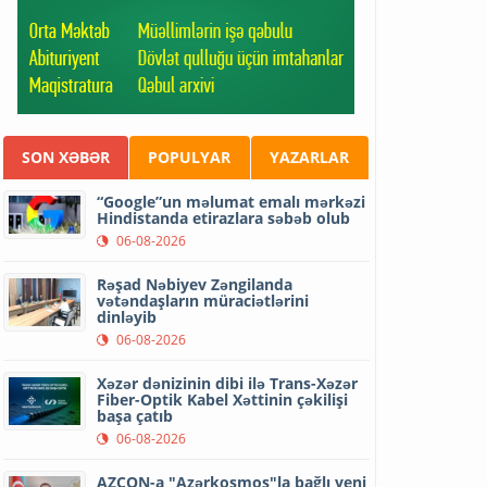
SON XƏBƏR
POPULYAR
YAZARLAR
“Google”un məlumat emalı mərkəzi
Hindistanda etirazlara səbəb olub
06-08-2026
Rəşad Nəbiyev Zəngilanda
vətəndaşların müraciətlərini
dinləyib
06-08-2026
Xəzər dənizinin dibi ilə Trans-Xəzər
Fiber-Optik Kabel Xəttinin çəkilişi
başa çatıb
06-08-2026
AZCON-a "Azərkosmos"la bağlı yeni