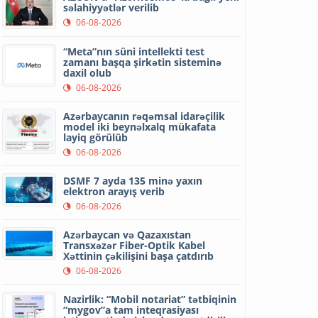
səlahiyyətlər verilib
06-08-2026
“Meta”nın süni intellekti test
zamanı başqa şirkətin sisteminə
daxil olub
06-08-2026
Azərbaycanın rəqəmsal idarəçilik
model iki beynəlxalq mükafata
layiq görülüb
06-08-2026
DSMF 7 ayda 135 minə yaxın
elektron arayış verib
06-08-2026
Azərbaycan və Qazaxıstan
Transxəzər Fiber-Optik Kabel
Xəttinin çəkilişini başa çatdırıb
06-08-2026
Nazirlik: “Mobil notariat” tətbiqinin
“mygov”a tam inteqrasiyası