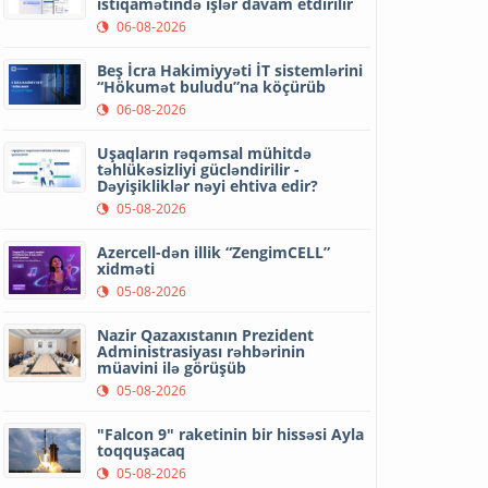
istiqamətində işlər davam etdirilir
06-08-2026
Beş İcra Hakimiyyəti İT sistemlərini
“Hökumət buludu”na köçürüb
06-08-2026
Uşaqların rəqəmsal mühitdə
təhlükəsizliyi gücləndirilir -
Dəyişikliklər nəyi ehtiva edir?
05-08-2026
Azercell-dən illik “ZengimCELL”
xidməti
05-08-2026
Nazir Qazaxıstanın Prezident
Administrasiyası rəhbərinin
müavini ilə görüşüb
05-08-2026
"Falcon 9" raketinin bir hissəsi Ayla
toqquşacaq
05-08-2026