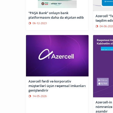
“PAŞA Bank” onlayn bank
Azercell “T
platformasını daha da əlçatan edib
təqdim edi
06-12-2023
04-06-202
Azercell fərdi və korporativ
müştəriləri üçün rəqəmsal imkanları
genişləndirir
14-05-2026
Azercell-in
nömrənizə 
asandır