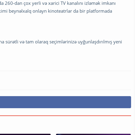
nda 260-dan çox yerli və xarici TV kanalını izləmək imkanı
 kimi beynəlxalq onlayn kinoteatrlar da bir platformada
aha sürətli və tam olaraq seçimlərinizə uyğunlaşdırılmış yeni