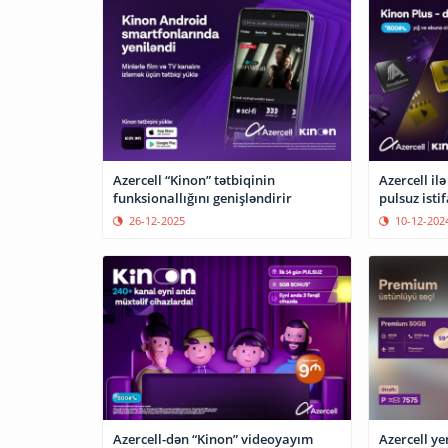
Azercell “Kinon” tətbiqinin
Azercell il
funksionallığını genişləndirir
pulsuz isti
26-12-2025
10-12-202
Azercell-dən “Kinon” videoyayım
Azercell ye