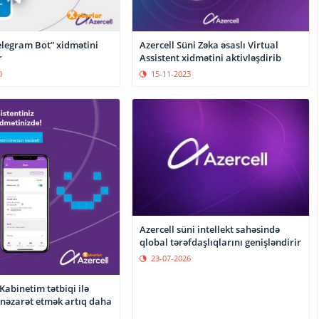
elegram Bot” xidmətini
Azercell Süni Zəka əsaslı Virtual
r
Assistent xidmətini aktivləşdirib
0
15-11-2023
Azercell süni intellekt sahəsində
qlobal tərəfdaşlıqlarını genişləndirir
23-07-2026
 Kabinetim tətbiqi ilə
nəzarət etmək artıq daha