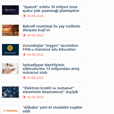
“SpaceX” orbitə 10 milyon tona
qədər yük çıxarmağı planlaşdırır
05-08-2026
Bakcell rouminqi ilə yay tətilində
dünyanı kəşf et
04-08-2026
Vətəndaşlar “mygov” üzərindən
FHN-ə müraciət edə biləcəklər
04-08-2026
İqtisadiyyat Nazirliyinin
xidmətlərinə 13 milyondan artıq
müraciət olub
03-08-2026
"Elektron kredit və zəmanət"
sisteminin Əsasnaməsi" dəyişib
03-08-2026
“Alibaba” yeni AI modelini təqdim
edib