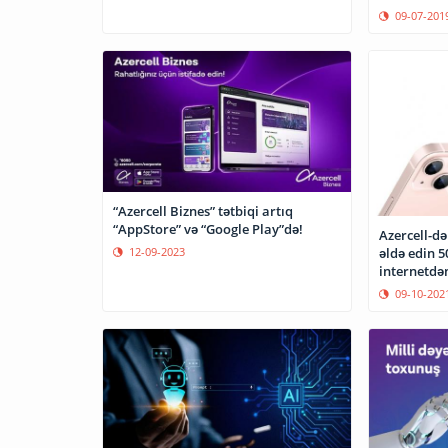
09-07-201
“Azercell Biznes” tətbiqi artıq
“AppStore” və “Google Play”də!
Azercell-də
əldə edin 
12-09-2023
internetdə
09-10-202