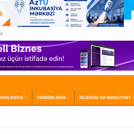
QƏ
XNOLOGİYA
TƏNZİMLƏMƏ
TELEKOM VƏ NƏQLİYYAT