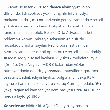
Olkəmiz üçün tarixi və son dərəcə əhəmiyyətli olan
dönəmdə, tək cəbhədə yox, həmçinin informasiya
məkanında da güclü mübarizənin getdiyi zamanda Azercell
şirkəti Azərbaycanın beynəlxalq aləmdə növbəti dəfə
tanıdılmasına nail olub. Belə ki, Orta Asiyada marketinq,
reklam və kommunikasiya sahəsinin ən nüfuzlu
müsabiqələrindən sayılan Red Jolbors festivalında
Azərbaycanın lider mobil operatoru Azercell-in hazırladığı
#QadınDediyin sosial layihəsi iki yüksək mükafata layiq
görülüb. Orta Asiya və MDB ölkələrindən yüzlərlə
nümayəndənin qatıldığı yarışmada münsiflərin qərarına
əsasən #QadınDediyin layihəsi bölgənin ən yaxşı KSM
layihələri arasında ikinci yerə çıxaraq Gümüş medala, “Ən
yaxşı rəqəmsal kampaniya” nominasiyası üzrə isə Bürünc
medala layiq görülüb.
Xeberler.az
bildirir ki, #QadınDediyin layihəsinin