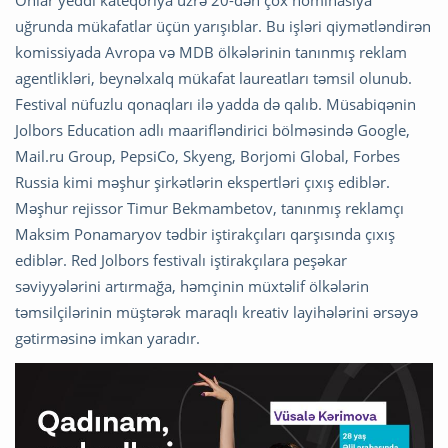
uğrunda mükafatlar üçün yarışıblar. Bu işləri qiymətləndirən
komissiyada Avropa və MDB ölkələrinin tanınmış reklam
agentlikləri, beynəlxalq mükafat laureatları təmsil olunub.
Festival nüfuzlu qonaqları ilə yadda də qalıb. Müsabiqənin
Jolbors Education adlı maarifləndirici bölməsində Google,
Mail.ru Group, PepsiCo, Skyeng, Borjomi Global, Forbes
Russia kimi məşhur şirkətlərin ekspertləri çıxış ediblər.
Məşhur rejissor Timur Bekmambetov, tanınmış reklamçı
Maksim Ponamaryov tədbir iştirakçıları qarşısında çıxış
ediblər. Red Jolbors festivalı iştirakçılara peşəkar
səviyyələrini artırmağa, həmçinin müxtəlif ölkələrin
təmsilçilərinin müştərək maraqlı kreativ layihələrini ərsəyə
gətirməsinə imkan yaradır.