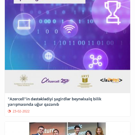
"Azercell"in dəstəklədiyi şagirdlər beynəlxalq bilik
yarışmasında uğur qazanıb
23-02-2022