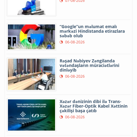
07-08-2026
“Google”un məlumat emalı
mərkəzi Hindistanda etirazlara
səbəb olub
06-08-2026
Rəşad Nəbiyev Zəngilanda
vətəndaşların müraciətlərini
dinləyib
06-08-2026
Xəzər dənizinin dibi ilə Trans-
Xəzər Fiber-Optik Kabel Xəttinin
çəkilişi başa çatıb
06-08-2026