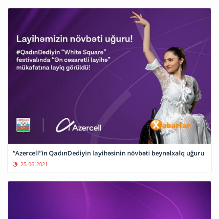
“Azercell”in QadınDediyin layihəsinin növbəti beynəlxalq uğuru
25-06-2021