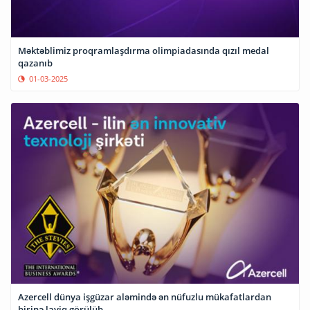
Məktəblimiz proqramlaşdırma olimpiadasında qızıl medal
qazanıb
01-03-2025
Azercell dünya işgüzar aləmində ən nüfuzlu mükafatlardan
birinə layiq görülüb