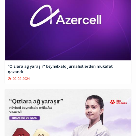
“Qızlara ağ yaraşır” beynəlxalq jurnalistlərdən mükafat
qazandı
02-02-2024