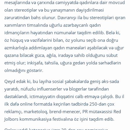
mesajlarında və çarxında cəmiyyətdə qadınlara dair mövcud
olan stereotiplər və bu yanaşmanın dəyişdirilməsi
zərurətindən bəhs olunur. Davranışı ilə bu stereotipləri qıran
xanımların timsalında uğurlu azərbaycanlı qadın
idmançıların həyatından nümunələr təqdim edilib. Belə ki,
öz hüquq və vəzifələrini bilən, öz yolunu seçib ona doğru
əzmkarlıqla addımlayan qadın maneələri aşabiləcək və uğur
qazana biləcək gücə, ağıla, iradəyə sahib olduğunu sübut
etmiş olur; inkişafa, təhsilə, uğura gedən yolda sərhədlərin
olmadığını göstərir.
Qeyd edək ki, bu layihə sosial şəbəkələrdə geniş əks-səda
yaratdı, nüfuzlu influenserler və blogerlər tərəfindən
dəstəkləndi, ictimaiyyətin diqqətini cəlb etməyə çalışdı. Bu il
ilk dəfə online formatda keçirilən tədbirdə 250-dən çox
reklamçı, marketoloq, brend-menecer, PR mütəxəssisi Red
Jolbors kommunikasiya festivalına öz işini təqdim edib.
Onlar yeddi kateqoriya üzrə 20-dən çox nominasiya