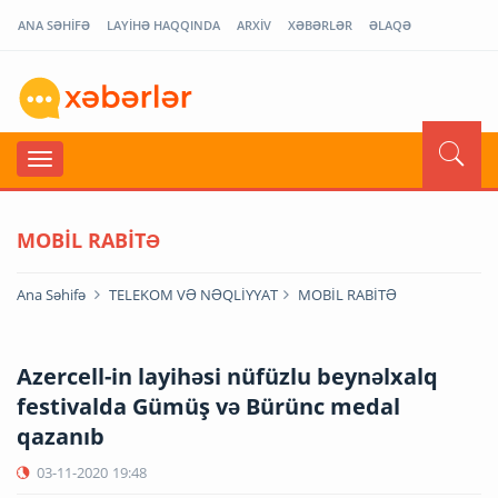
ANA SƏHİFƏ
LAYİHƏ HAQQINDA
ARXİV
XƏBƏRLƏR
ƏLAQƏ
MOBİL RABİTƏ
Ana Səhifə
TELEKOM VƏ NƏQLİYYAT
MOBİL RABİTƏ
Azercell-in layihəsi nüfüzlu beynəlxalq
festivalda Gümüş və Bürünc medal
qazanıb
03-11-2020
19:48