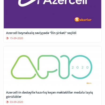
Azercell beynəlxalq səviyyədə “İlin şirkəti” seçildi
15-09-2020
Azercell-in dəstəyilə hazırlıq keçən məktəblilər medala layiq
görülüblər
03-09-2020