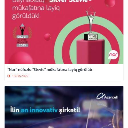
“Nar” nüfuzlu “Stevie” mükafatına layiq görülüb
19-08-2025