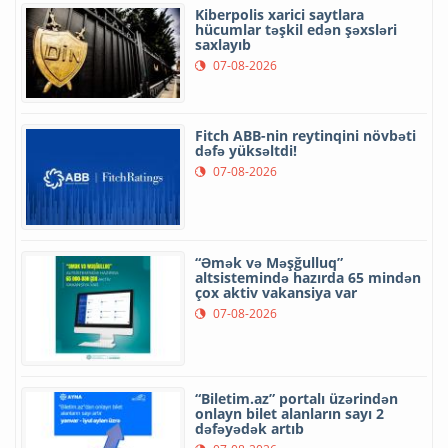
Kiberpolis xarici saytlara
hücumlar təşkil edən şəxsləri
saxlayıb
07-08-2026
Fitch ABB-nin reytinqini növbəti
dəfə yüksəltdi!
07-08-2026
“Əmək və Məşğulluq”
altsistemində hazırda 65 mindən
çox aktiv vakansiya var
07-08-2026
“Biletim.az” portalı üzərindən
onlayn bilet alanların sayı 2
dəfəyədək artıb