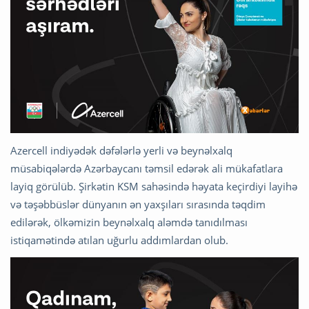
Azercell indiyədək dəfələrlə yerli və beynəlxalq
müsabiqələrdə Azərbaycanı təmsil edərək ali mükafatlara
layiq görülüb. Şirkətin KSM sahəsində həyata keçirdiyi layihə
və təşəbbüslər dünyanın ən yaxşıları sırasında təqdim
edilərək, ölkəmizin beynəlxalq aləmdə tanıdılması
istiqamətində atılan uğurlu addımlardan olub.