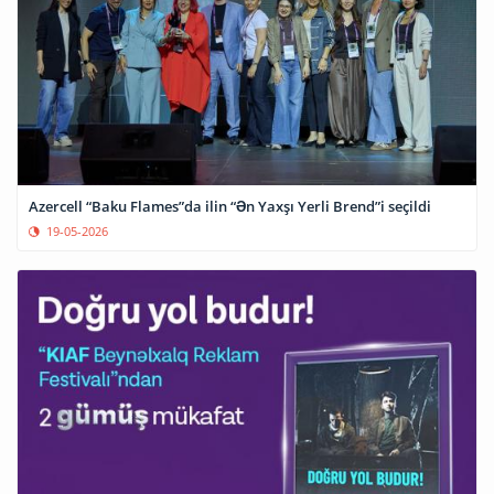
Azercell “Baku Flames”da ilin “Ən Yaxşı Yerli Brend”i seçildi
19-05-2026