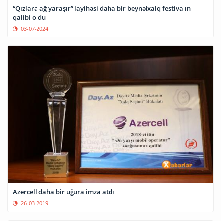
“Qızlara ağ yaraşır” layihəsi daha bir beynəlxalq festivalın
qalibi oldu
03-07-2024
Azercell daha bir uğura imza atdı
26-03-2019