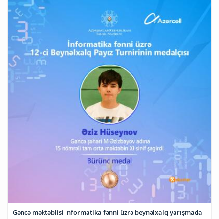
Gəncə məktəblisi İnformatika fənni üzrə beynəlxalq yarışmada