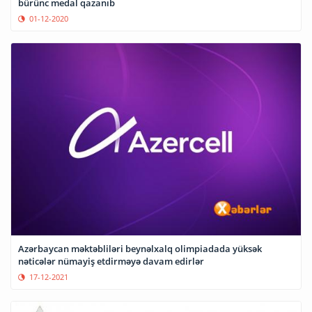
bürünc medal qazanıb
01-12-2020
Azərbaycan məktəbliləri beynəlxalq olimpiadada yüksək
nəticələr nümayiş etdirməyə davam edirlər
17-12-2021