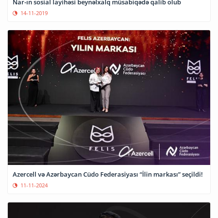
Nar-ın sosial layihəsi beynəlxalq müsabiqədə qalib olub
14-11-2019
Azercell və Azərbaycan Cüdo Federasiyası “İlin markası” seçildi!
11-11-2024