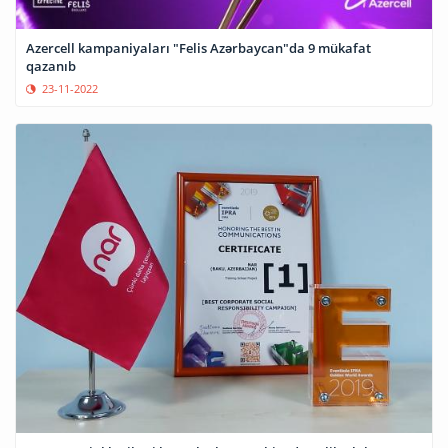
Azercell kampaniyaları "Felis Azərbaycan"da 9 mükafat
qazanıb
23-11-2022