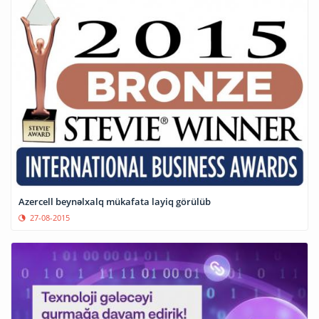
Azercell beynəlxalq mükafata layiq görülüb
27-08-2015