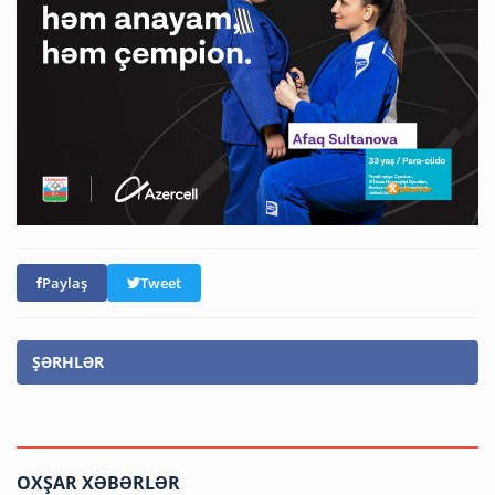
Paylaş
Tweet
ŞƏRHLƏR
OXŞAR XƏBƏRLƏR