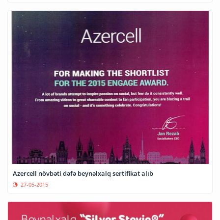
Azercell növbəti dəfə beynəlxalq sertifikat alıb
27-05-2015