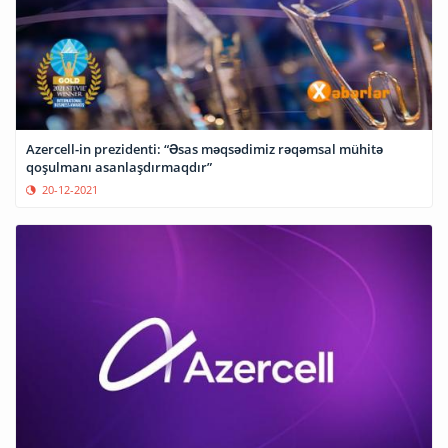
Azercell-in prezidenti: “Əsas məqsədimiz rəqəmsal mühitə
qoşulmanı asanlaşdırmaqdır”
20-12-2021