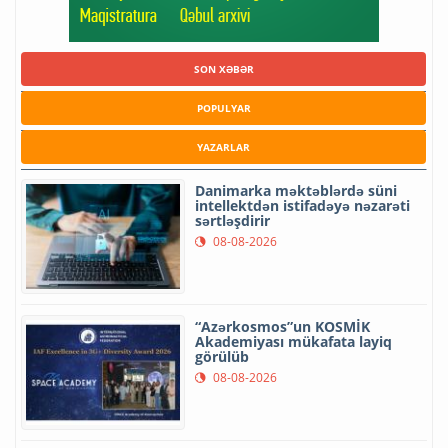
SON XƏBƏR
POPULYAR
YAZARLAR
Danimarka məktəblərdə süni
intellektdən istifadəyə nəzarəti
sərtləşdirir
08-08-2026
“Azərkosmos”un KOSMİK
Akademiyası mükafata layiq
görülüb
08-08-2026