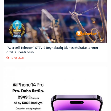
“Azercell Telecom” STEVİE Beynəlxalq Biznes Mükafatlarının
qızıl laureatı olub
19-08-2021