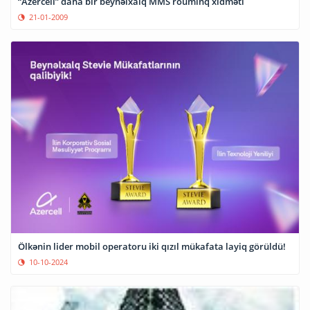
“Azercell” daha bir beynəlxalq MMS rouminq xidməti
21-01-2009
Ölkənin lider mobil operatoru iki qızıl mükafata layiq görüldü!
10-10-2024