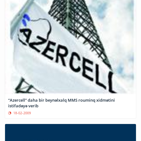
“Azercell” daha bir beynəlxalq MMS rouminq xidmətini
istifadəyə verib
18-02-2009