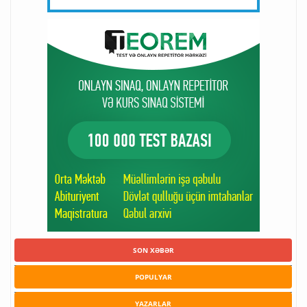
SON XƏBƏR
POPULYAR
YAZARLAR