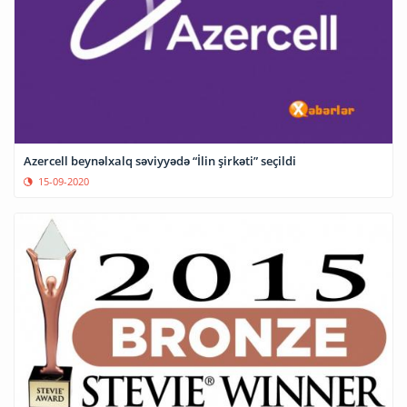
Azercell beynəlxalq səviyyədə “İlin şirkəti” seçildi
15-09-2020