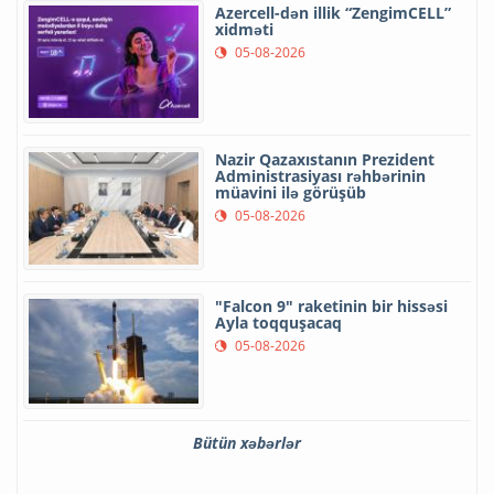
Azercell-dən illik “ZengimCELL”
xidməti
05-08-2026
Nazir Qazaxıstanın Prezident
Administrasiyası rəhbərinin
müavini ilə görüşüb
05-08-2026
"Falcon 9" raketinin bir hissəsi
Ayla toqquşacaq
05-08-2026
Bütün xəbərlər