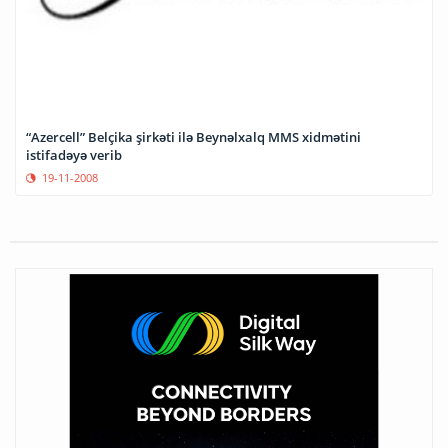
“Azercell” Belçika şirkəti ilə Beynəlxalq MMS xidmətini
istifadəyə verib
19-11-2008