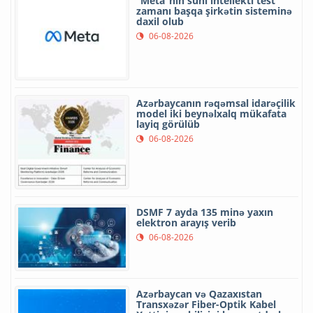
“Meta”nın süni intellekti test
zamanı başqa şirkətin sisteminə
daxil olub
06-08-2026
Azərbaycanın rəqəmsal idarəçilik
model iki beynəlxalq mükafata
layiq görülüb
06-08-2026
DSMF 7 ayda 135 minə yaxın
elektron arayış verib
06-08-2026
Azərbaycan və Qazaxıstan
Transxəzər Fiber-Optik Kabel