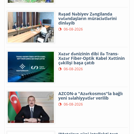
Rəşad Nəbiyev Zəngilanda
vətəndaşların müraciətlərini
dinləyib
06-08-2026
Xəzər dənizinin dibi ilə Trans-
Xəzər Fiber-Optik Kabel Xəttinin
çəkilişi başa çatıb
06-08-2026
AZCON-a "Azərkosmos"la bağlı
yeni səlahiyyətlər verilib
06-08-2026