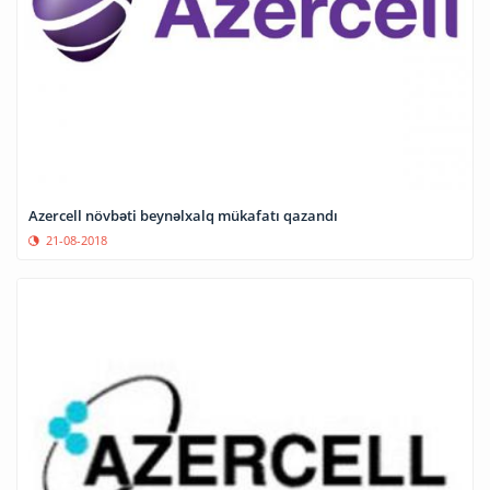
Azercell növbəti beynəlxalq mükafatı qazandı
21-08-2018