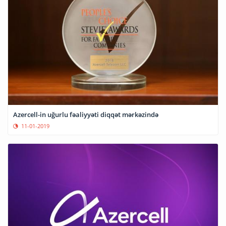
Azercell-in uğurlu fəaliyyəti diqqət mərkəzində
11-01-2019