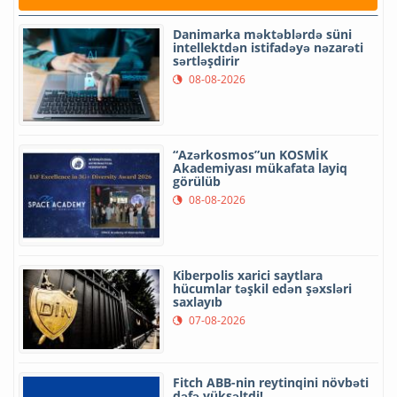
Danimarka məktəblərdə süni
intellektdən istifadəyə nəzarəti
sərtləşdirir
08-08-2026
“Azərkosmos”un KOSMİK
Akademiyası mükafata layiq
görülüb
08-08-2026
Kiberpolis xarici saytlara
hücumlar təşkil edən şəxsləri
saxlayıb
07-08-2026
Fitch ABB-nin reytinqini növbəti
dəfə yüksəltdi!