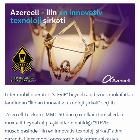
Lider mobil operator “STEVIE” beynəlxalq biznes mükafatları
tərəfindən “İlin ən innovativ texnoloji şirkəti” seçilib.
“Azercell Telekom” MMC 60-dan çox ölkəni təmsil edən
müxtəlif beynəlxalq təşkilatların qatıldığı “STEVIE”
müsabiqəsində “İlin ən innovativ texnoloji şirkəti” adını
qazanıb. Lider mobil operatorun telekommunikasiya