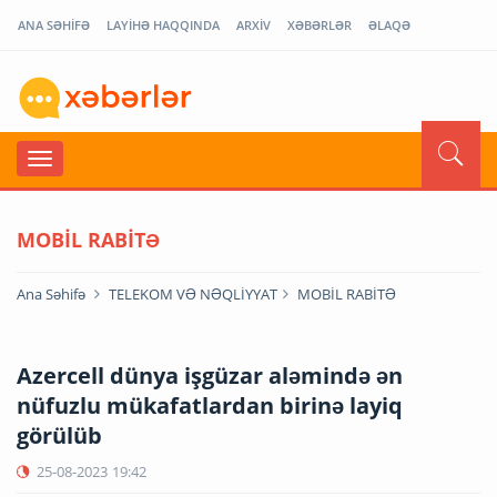
ANA SƏHİFƏ
LAYİHƏ HAQQINDA
ARXİV
XƏBƏRLƏR
ƏLAQƏ
MOBİL RABİTƏ
Ana Səhifə
TELEKOM VƏ NƏQLİYYAT
MOBİL RABİTƏ
Azercell dünya işgüzar aləmində ən
nüfuzlu mükafatlardan birinə layiq
görülüb
25-08-2023
19:42