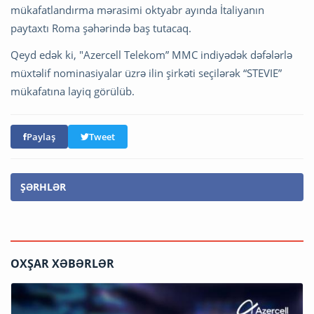
mükafatlandırma mərasimi oktyabr ayında İtaliyanın
paytaxtı Roma şəhərində baş tutacaq.
Qeyd edək ki, "Azercell Telekom” MMC indiyədək dəfələrlə
müxtəlif nominasiyalar üzrə ilin şirkəti seçilərək “STEVIE”
mükafatına layiq görülüb.
Paylaş
Tweet
ŞƏRHLƏR
OXŞAR XƏBƏRLƏR