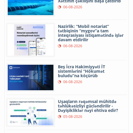
Xəttinin çəkilişini başa çatdırıb
06-08-2026
Nazirlik: “Mobil notariat”
tətbiqinin “mygov”a tam
inteqrasiyası istiqamətində işlər
davam etdirilir
06-08-2026
Beş İcra Hakimiyyəti İT
sistemlərini “Hökumət
buludu”na köçürüb
06-08-2026
Uşaqların rəqəmsal mühitdə
təhlükəsizliyi gücləndirilir -
Dəyişikliklər nəyi ehtiva edir?
05-08-2026