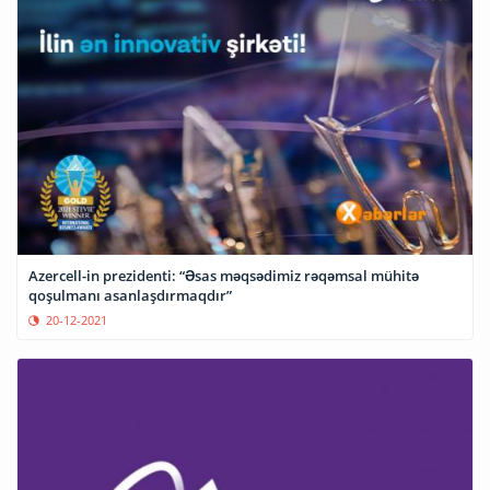
Azercell-in prezidenti: “Əsas məqsədimiz rəqəmsal mühitə
qoşulmanı asanlaşdırmaqdır”
20-12-2021