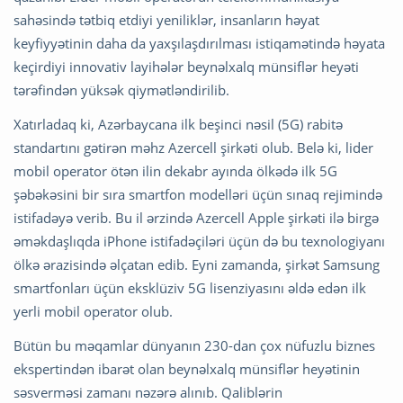
sahəsində tətbiq etdiyi yeniliklər, insanların həyat
keyfiyyətinin daha da yaxşılaşdırılması istiqamətində həyata
keçirdiyi innovativ layihələr beynəlxalq münsiflər heyəti
tərəfindən yüksək qiymətləndirilib.
Xatırladaq ki, Azərbaycana ilk beşinci nəsil (5G) rabitə
standartını gətirən məhz Azercell şirkəti olub. Belə ki, lider
mobil operator ötən ilin dekabr ayında ölkədə ilk 5G
şəbəkəsini bir sıra smartfon modelləri üçün sınaq rejimində
istifadəyə verib. Bu il ərzində Azercell Apple şirkəti ilə birgə
əməkdaşlıqda iPhone istifadəçiləri üçün də bu texnologiyanı
ölkə ərazisində əlçatan edib. Eyni zamanda, şirkət Samsung
smartfonları üçün eksklüziv 5G lisenziyasını əldə edən ilk
yerli mobil operator olub.
Bütün bu məqamlar dünyanın 230-dan çox nüfuzlu biznes
ekspertindən ibarət olan beynəlxalq münsiflər heyətinin
səsverməsi zamanı nəzərə alınıb. Qaliblərin