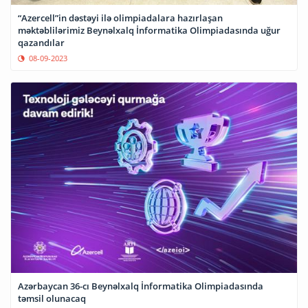
“Azercell”in dəstəyi ilə olimpiadalara hazırlaşan
məktəblilərimiz Beynəlxalq İnformatika Olimpiadasında uğur
qazandılar
08-09-2023
Azərbaycan 36-cı Beynəlxalq İnformatika Olimpiadasında
təmsil olunacaq