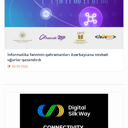
İnformatika fənninin qəhrəmanları Azərbaycana növbəti
uğurlar qazandırıb
02-03-2022