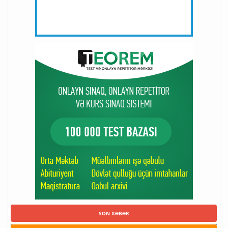
SON XƏBƏR