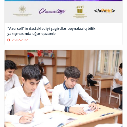
"Azercell"in dəstəklədiyi şagirdlər beynəlxalq bilik
yarışmasında uğur qazanıb
23-02-2022