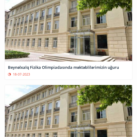
Beynəlxalq Fizika Olimpiadasında məktəblilərimizin uğuru
18-07-2023