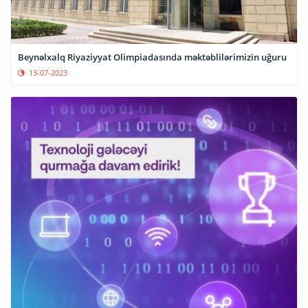
Beynəlxalq Riyaziyyat Olimpiadasında məktəblilərimizin uğuru
13-07-2023