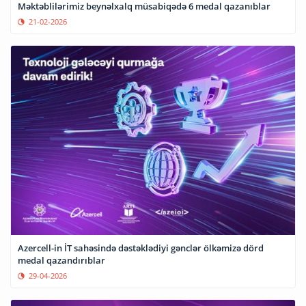
Məktəblilərimiz beynəlxalq müsabiqədə 6 medal qazanıblar
21-02-2026
Azercell-in İT sahəsində dəstəklədiyi gənclər ölkəmizə dörd
medal qazandırıblar
29-04-2026