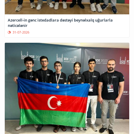
Azercell-in gənc istedadlara dəstəyi beynəlxalq uğurlarla
nəticələnir
31-07-2026