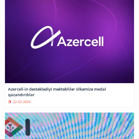
Azercell-in dəstəklədiyi məktəblilər ölkəmizə medal
qazandırdılar
22-02-2024