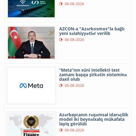
06-08-2026
AZCON-a "Azərkosmos"la bağlı
yeni səlahiyyətlər verilib
06-08-2026
“Meta”nın süni intellekti test
zamanı başqa şirkətin sisteminə
daxil olub
06-08-2026
Azərbaycanın rəqəmsal idarəçilik
model iki beynəlxalq mükafata
layiq görülüb
06-08-2026