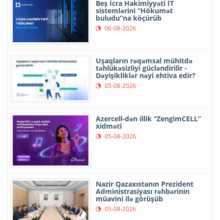
Beş İcra Hakimiyyəti İT
sistemlərini “Hökumət
buludu”na köçürüb
06-08-2026
Uşaqların rəqəmsal mühitdə
təhlükəsizliyi gücləndirilir -
Dəyişikliklər nəyi ehtiva edir?
05-08-2026
Azercell-dən illik “ZengimCELL”
xidməti
05-08-2026
Nazir Qazaxıstanın Prezident
Administrasiyası rəhbərinin
müavini ilə görüşüb
05-08-2026