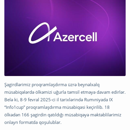
Şagirdlərimiz proqramlaşdırma üzrə beynəlxalq
müsabiqələrdə ölkəmizi uğurla təmsil etməyə davam edirlər.
Belə ki, 8-9 fevral 2025-ci il tarixlərində Rumıniyada IX
“Info1cup” proqramlaşdırma müsabiqəsi keçirilib. 18
ölkədən 166 şagirdin qatıldığı müsabiqəyə məktəblilərimiz
onlayn formatda qoşulublar.