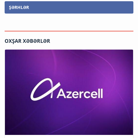
ŞƏRHLƏR
OXŞAR XƏBƏRLƏR