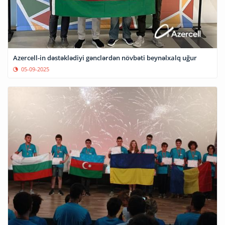
Azercell-in dəstəklədiyi gənclərdən növbəti beynəlxalq uğur
05-09-2025