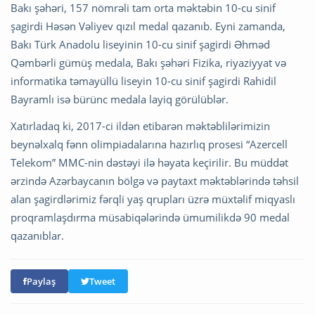
Bakı şəhəri, 157 nömrəli tam orta məktəbin 10-cu sinif
şagirdi Həsən Vəliyev qızıl medal qazanıb. Eyni zamanda,
Bakı Türk Anadolu liseyinin 10-cu sinif şagirdi Əhməd
Qəmbərli gümüş medala, Bakı şəhəri Fizika, riyaziyyat və
informatika təmayüllü liseyin 10-cu sinif şagirdi Rahidil
Bayramlı isə bürünc medala layiq görülüblər.
Xatırladaq ki, 2017-ci ildən etibarən məktəblilərimizin
beynəlxalq fənn olimpiadalarına hazırlıq prosesi “Azercell
Telekom” MMC-nin dəstəyi ilə həyata keçirilir. Bu müddət
ərzində Azərbaycanın bölgə və paytaxt məktəblərində təhsil
alan şagirdlərimiz fərqli yaş qrupları üzrə müxtəlif miqyaslı
proqramlaşdırma müsabiqələrində ümumilikdə 90 medal
qazanıblar.
Paylaş
Tweet