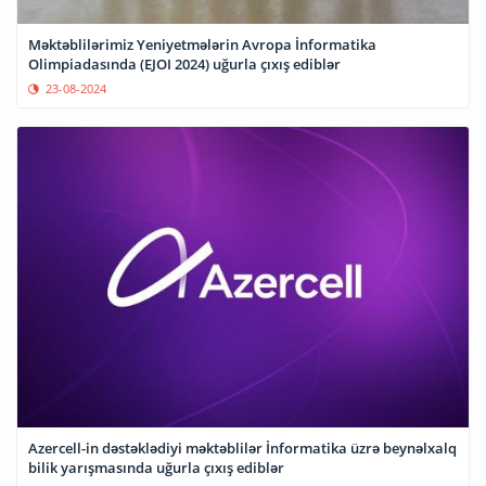
Məktəblilərimiz Yeniyetmələrin Avropa İnformatika
Olimpiadasında (EJOI 2024) uğurla çıxış ediblər
23-08-2024
Azercell-in dəstəklədiyi məktəblilər İnformatika üzrə beynəlxalq
bilik yarışmasında uğurla çıxış ediblər