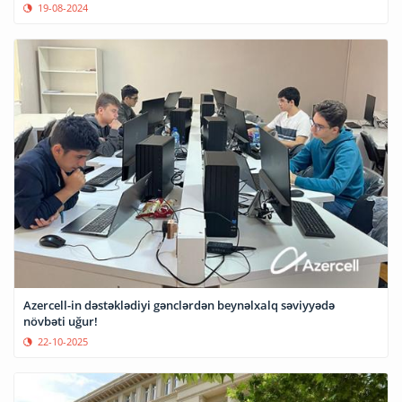
19-08-2024
Azercell-in dəstəklədiyi gənclərdən beynəlxalq səviyyədə
növbəti uğur!
22-10-2025