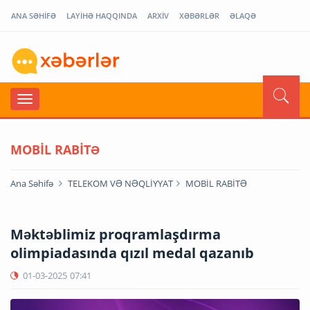
ANA SƏHİFƏ
LAYİHƏ HAQQINDA
ARXİV
XƏBƏRLƏR
ƏLAQƏ
MOBİL RABİTƏ
Ana Səhifə
TELEKOM VƏ NƏQLİYYAT
MOBİL RABİTƏ
Məktəblimiz proqramlaşdırma
olimpiadasında qızıl medal qazanıb
01-03-2025
07:41