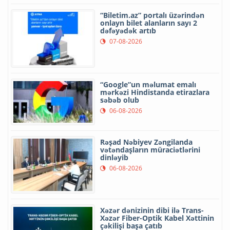
“Biletim.az” portalı üzərindən
onlayn bilet alanların sayı 2
dəfəyədək artıb
07-08-2026
“Google”un məlumat emalı
mərkəzi Hindistanda etirazlara
səbəb olub
06-08-2026
Rəşad Nəbiyev Zəngilanda
vətəndaşların müraciətlərini
dinləyib
06-08-2026
Xəzər dənizinin dibi ilə Trans-
Xəzər Fiber-Optik Kabel Xəttinin
çəkilişi başa çatıb