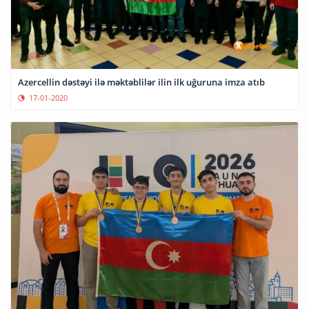
Azercellin dəstəyi ilə məktəblilər ilin ilk uğuruna imza atıb
17-01-2020