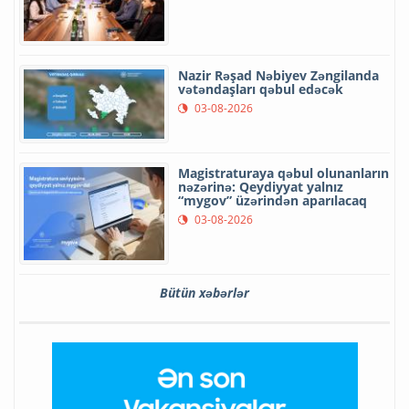
Nazir Rəşad Nəbiyev Zəngilanda
vətəndaşları qəbul edəcək
03-08-2026
Magistraturaya qəbul olunanların
nəzərinə: Qeydiyyat yalnız
“mygov” üzərindən aparılacaq
03-08-2026
Bütün xəbərlər