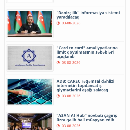
“Dənizçilik” informasiya sistemi
yaradılacaq
03-08-2026
"Card to card" əməliyyatlarına
limit qoyulmasının səbəbləri
açıqlanıb
03-08-2026
ADB: CAREC rəqəmsal dəhlizi
internetin topdansatış
qiymətlərini aşağı salacaq
03-08-2026
“ASAN AI Hub” növbəti çağırış
üzrə qalib həll müəyyən edib
03-08-2026