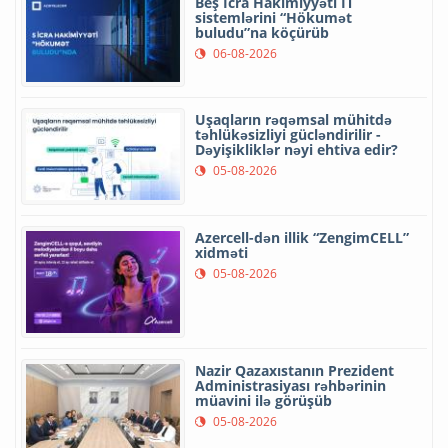
Beş İcra Hakimiyyəti İT
sistemlərini “Hökumət
buludu”na köçürüb
06-08-2026
Uşaqların rəqəmsal mühitdə
təhlükəsizliyi gücləndirilir -
Dəyişikliklər nəyi ehtiva edir?
05-08-2026
Azercell-dən illik “ZengimCELL”
xidməti
05-08-2026
Nazir Qazaxıstanın Prezident
Administrasiyası rəhbərinin
müavini ilə görüşüb
05-08-2026