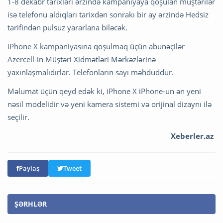
1-8 dekabr tarixləri ərzində kampaniyaya qoşulan müştərilər
isə telefonu aldıqları tarixdən sonrakı bir ay ərzində Hedsiz
tarifindən pulsuz yararlana biləcək.
iPhone X kampaniyasına qoşulmaq üçün abunəçilər
Azercell-in Müştəri Xidmətləri Mərkəzlərinə
yaxınlaşmalıdırlar. Telefonların sayı məhduddur.
Məlumat üçün qeyd edək ki, iPhone X iPhone-un ən yeni
nəsil modelidir və yeni kamera sistemi və orijinal dizaynı ilə
seçilir.
Xeberler.az
Paylaş
Tweet
ŞƏRHLƏR