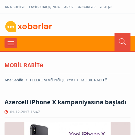
ANA SƏHİFƏ
LAYİHƏ HAQQINDA
ARXİV
XƏBƏRLƏR
ƏLAQƏ
MOBİL RABİTƏ
Ana Səhifə
TELEKOM VƏ NƏQLİYYAT
MOBİL RABİTƏ
Azercell iPhone X kampaniyasına başladı
01-12-2017
16:47