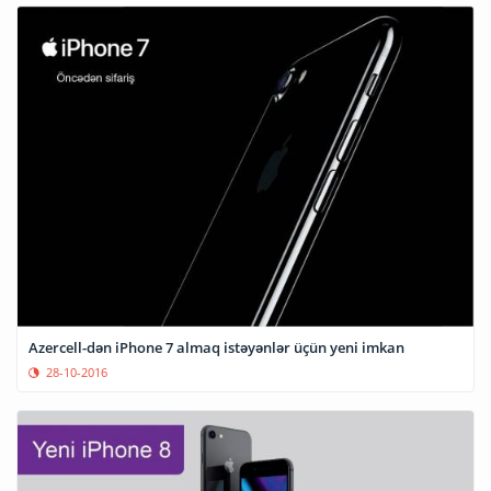
Azercell-dən iPhone 7 almaq istəyənlər üçün yeni imkan
28-10-2016