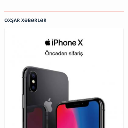
OXŞAR XƏBƏRLƏR