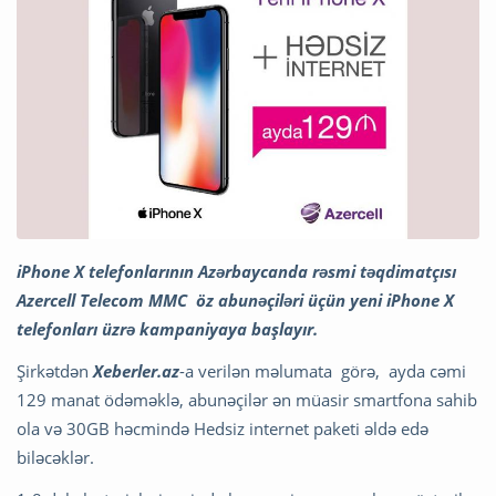
iPhone X telefonlarının Azərbaycanda rəsmi təqdimatçısı
Azercell Telecom MMC öz abunəçiləri üçün yeni iPhone X
telefonları üzrə kampaniyaya başlayır.
Şirkətdən
Xeberler.az
-a verilən məlumata görə, ayda cəmi
129 manat ödəməklə, abunəçilər ən müasir smartfona sahib
ola və 30GB həcmində Hedsiz internet paketi əldə edə
biləcəklər.