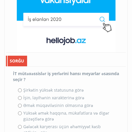
SORĞU
İT mütəxəssislər iş yerlərini hansı meyarlar əsasında
seçir ?
Şirkətin yüksək statusuna görə
İşin, layihənin xarakterinə görə
Əmək müqaviləsinin olmasına görə
Yüksək əmək haqqına, mükafatlara və digər
güzəştlərə görə
Gələcək karyerası üçün əhəmiyyət kəsb