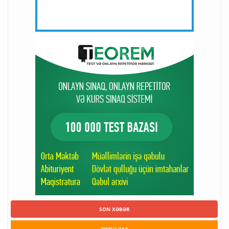
SON XƏBƏR
POPULYAR