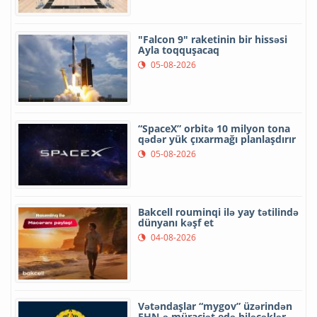
"Falcon 9" raketinin bir hissəsi
Ayla toqquşacaq
05-08-2026
“SpaceX” orbitə 10 milyon tona
qədər yük çıxarmağı planlaşdırır
05-08-2026
Bakcell rouminqi ilə yay tətilində
dünyanı kəşf et
04-08-2026
Vətəndaşlar “mygov” üzərindən
FHN-ə müraciət edə biləcəklər