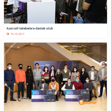
Azercell tələbələrə dəstək olub
16-10-2017