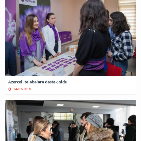
Azercell tələbələrə dəstək oldu
14-03-2018