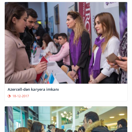
Azercell-dən karyera imkanı
18-12-2017