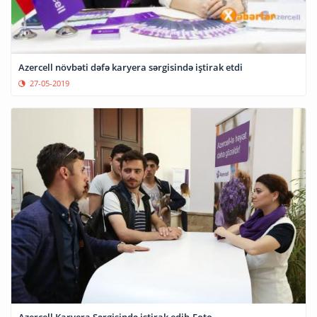
Azercell növbəti dəfə karyera sərgisində iştirak etdi
27-05-2019