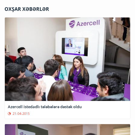
OXŞAR XƏBƏRLƏR
Azercell istedadlı tələbələrə dəstək oldu
21-04-2015