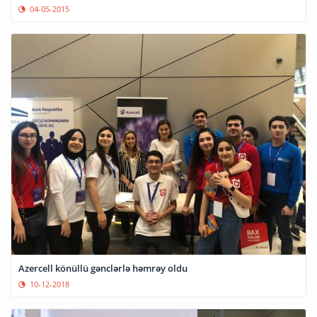
04-05-2015
Azercell könüllü gənclərlə həmrəy oldu
10-12-2018