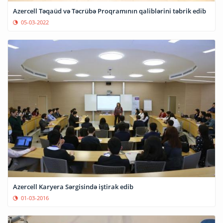
Azercell Təqaüd və Təcrübə Proqramının qaliblərini təbrik edib
05-03-2022
Azercell Karyera Sərgisində iştirak edib
01-03-2016