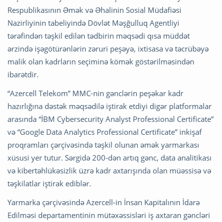
Respublikasının Əmək və Əhalinin Sosial Müdafiəsi
Nazirliyinin tabeliyində Dövlət Məşğulluq Agentliyi
tərəfindən təşkil edilən tədbirin məqsədi qısa müddət
ərzində işəgötürənlərin zəruri peşəyə, ixtisasa və təcrübəyə
malik olan kadrların seçiminə kömək göstərilməsindən
ibarətdir.
“Azercell Telekom” MMC-nin gənclərin peşəkar kadr
hazırlığına dəstək məqsədilə iştirak etdiyi digər platformalar
arasında “İBM Cybersecurity Analyst Professional Certificate”
və “Google Data Analytics Professional Certificate” inkişaf
proqramları çərçivəsində təşkil olunan əmək yarmarkası
xüsusi yer tutur. Sərgidə 200-dən artıq gənc, data analitikası
və kibertəhlükəsizlik üzrə kadr axtarışında olan müəssisə və
təşkilatlar iştirak ediblər.
Yarmarka çərçivəsində Azercell-in İnsan Kapitalının İdarə
Edilməsi departamentinin mütəxəssisləri iş axtaran gəncləri