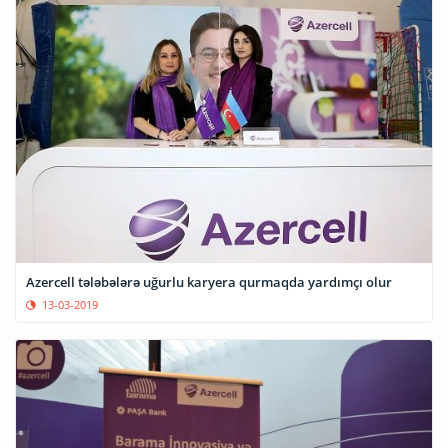
Azercell tələbələrə uğurlu karyera qurmaqda yardımçı olur
13-03-2019