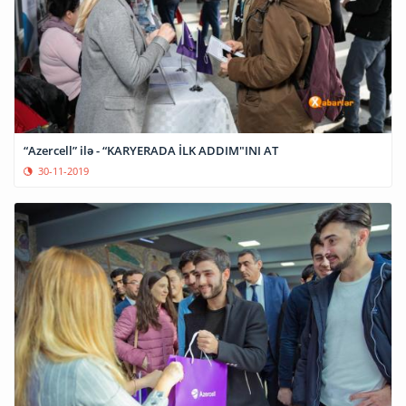
“Azercell” ilə - “KARYERADA İLK ADDIM"INI AT
30-11-2019