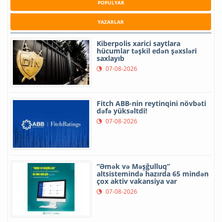
POPULYAR
YAZARLAR
Kiberpolis xarici saytlara
hücumlar təşkil edən şəxsləri
saxlayıb
07-08-2026
Fitch ABB-nin reytinqini növbəti
dəfə yüksəltdi!
07-08-2026
“Əmək və Məşğulluq”
altsistemində hazırda 65 mindən
çox aktiv vakansiya var
07-08-2026