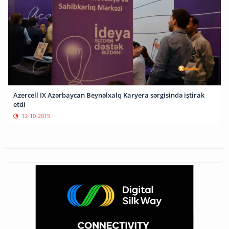
Azercell IX Azərbaycan Beynəlxalq Karyera sərgisində iştirak
etdi
12-10-2015