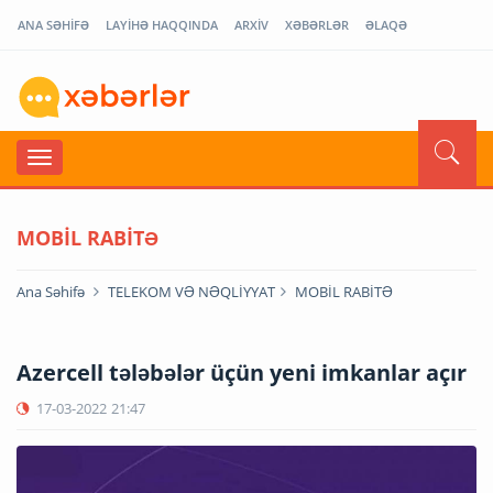
ANA SƏHİFƏ
LAYİHƏ HAQQINDA
ARXİV
XƏBƏRLƏR
ƏLAQƏ
MOBİL RABİTƏ
Ana Səhifə
TELEKOM VƏ NƏQLİYYAT
MOBİL RABİTƏ
Azercell tələbələr üçün yeni imkanlar açır
17-03-2022
21:47