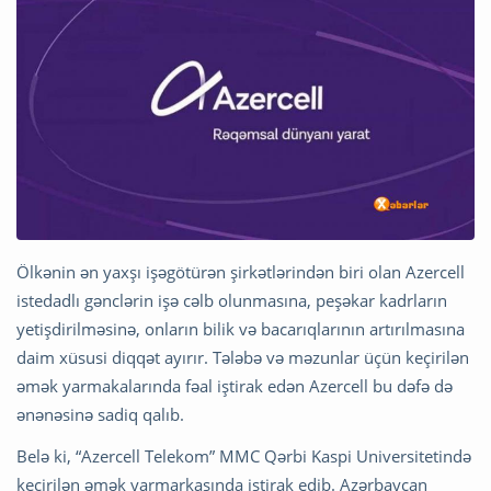
Ölkənin ən yaxşı işəgötürən şirkətlərindən biri olan Azercell
istedadlı gənclərin işə cəlb olunmasına, peşəkar kadrların
yetişdirilməsinə, onların bilik və bacarıqlarının artırılmasına
daim xüsusi diqqət ayırır. Tələbə və məzunlar üçün keçirilən
əmək yarmakalarında fəal iştirak edən Azercell bu dəfə də
ənənəsinə sadiq qalıb.
Belə ki, “Azercell Telekom” MMC Qərbi Kaspi Universitetində
keçirilən əmək yarmarkasında iştirak edib. Azərbaycan