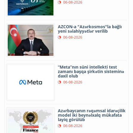
06-08-2026
AZCON-a "Azərkosmos"la bağlı
yeni səlahiyyətlər verilib
06-08-2026
“Meta”nın süni intellekti test
zamanı başqa şirkətin sisteminə
daxil olub
06-08-2026
Azərbaycanın rəqəmsal idarəçilik
model iki beynəlxalq mükafata
layiq görülüb
06-08-2026