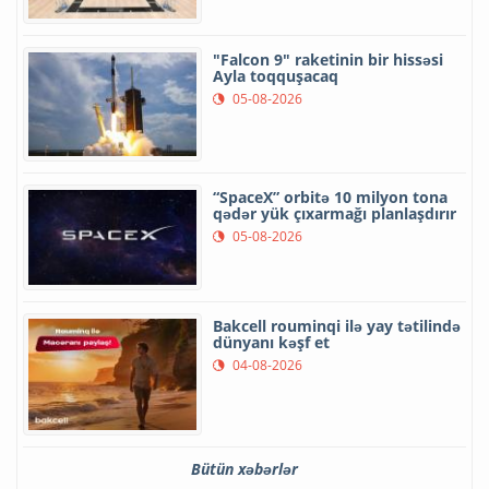
"Falcon 9" raketinin bir hissəsi
Ayla toqquşacaq
05-08-2026
“SpaceX” orbitə 10 milyon tona
qədər yük çıxarmağı planlaşdırır
05-08-2026
Bakcell rouminqi ilə yay tətilində
dünyanı kəşf et
04-08-2026
Bütün xəbərlər