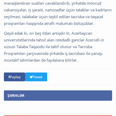
maraqlandıran sualları cavablandırıb, şirkətdə mövcud
vakansiyalar, iş şəraiti, namizədlər üçün tələblər və kadrların
seçilməsi, tələbələr üçün təşkil edilən təcrübə və təqaüd
proqramları haqqında ətraflı məlumatı bölüşüblər.
Qeyd edək ki, on beş ildən artıqdır ki, Azərbaycan
universitetlərində təhsil alan istedadlı gənclər Azercell-in
xüsusi Tələbə Təqaüdü ilə təltif olunur və Təcrübə
Proqramları çərçivəsində şirkətdə iş təcrübəsi ilə yanaşı
müxtəlif təlimlərdən də faydalana bilirlər.
Paylaş
Tweet
ŞƏRHLƏR