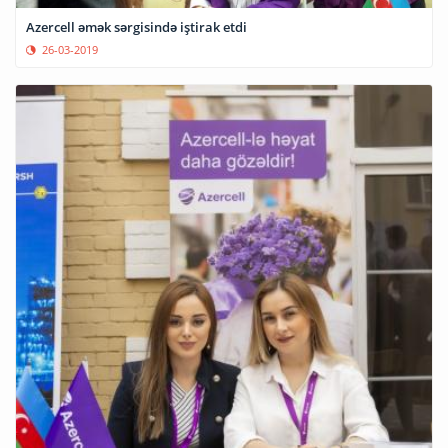
Azercell əmək sərgisində iştirak etdi
26-03-2019