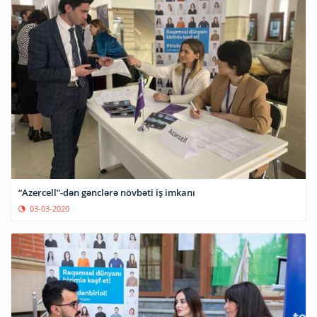
“Azercell”-dən gənclərə növbəti iş imkanı
03-03-2020