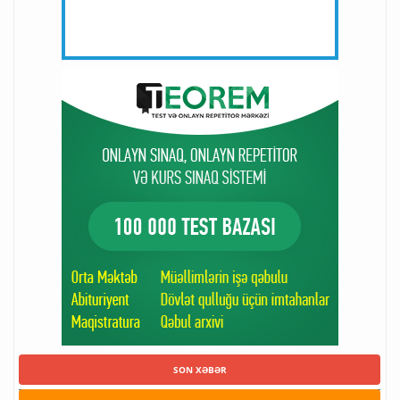
SON XƏBƏR