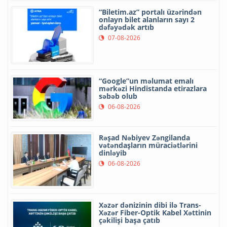
“Biletim.az” portalı üzərindən
onlayn bilet alanların sayı 2
dəfəyədək artıb
07-08-2026
“Google”un məlumat emalı
mərkəzi Hindistanda etirazlara
səbəb olub
06-08-2026
Rəşad Nəbiyev Zəngilanda
vətəndaşların müraciətlərini
dinləyib
06-08-2026
Xəzər dənizinin dibi ilə Trans-
Xəzər Fiber-Optik Kabel Xəttinin
çəkilişi başa çatıb