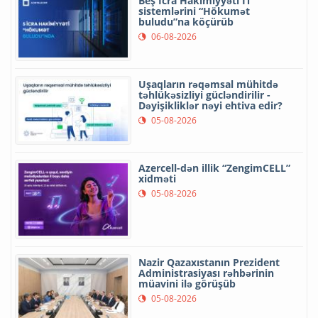
Beş İcra Hakimiyyəti İT
sistemlərini “Hökumət
buludu”na köçürüb
06-08-2026
Uşaqların rəqəmsal mühitdə
təhlükəsizliyi gücləndirilir -
Dəyişikliklər nəyi ehtiva edir?
05-08-2026
Azercell-dən illik “ZengimCELL”
xidməti
05-08-2026
Nazir Qazaxıstanın Prezident
Administrasiyası rəhbərinin
müavini ilə görüşüb
05-08-2026