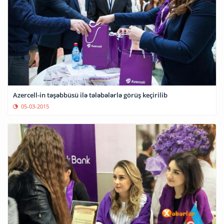
Azercell-in təşəbbüsü ilə tələbələrlə görüş keçirilib
05-03-2015