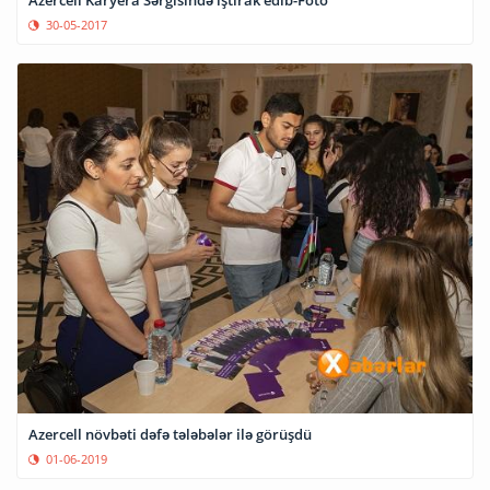
Azercell Karyera Sərgisində iştirak edib-Foto
30-05-2017
Azercell növbəti dəfə tələbələr ilə görüşdü
01-06-2019