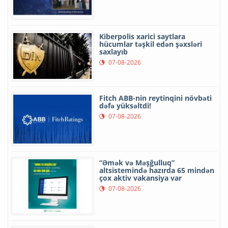
Kiberpolis xarici saytlara
hücumlar təşkil edən şəxsləri
saxlayıb
07-08-2026
Fitch ABB-nin reytinqini növbəti
dəfə yüksəltdi!
07-08-2026
“Əmək və Məşğulluq”
altsistemində hazırda 65 mindən
çox aktiv vakansiya var
07-08-2026