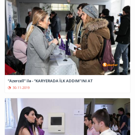
“Azercell” ilə - “KARYERADA İLK ADDIM"INI AT
30-11-2019