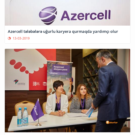
Azercell tələbələrə uğurlu karyera qurmaqda yardımçı olur
13-03-2019