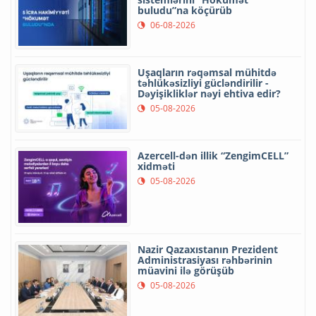
buludu”na köçürüb
06-08-2026
Uşaqların rəqəmsal mühitdə
təhlükəsizliyi gücləndirilir -
Dəyişikliklər nəyi ehtiva edir?
05-08-2026
Azercell-dən illik “ZengimCELL”
xidməti
05-08-2026
Nazir Qazaxıstanın Prezident
Administrasiyası rəhbərinin
müavini ilə görüşüb
05-08-2026