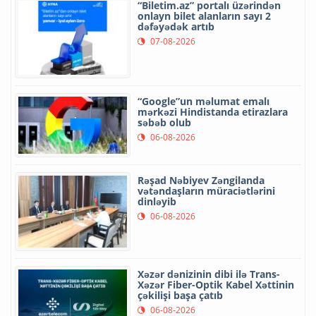
“Biletim.az” portalı üzərindən
onlayn bilet alanların sayı 2
dəfəyədək artıb
07-08-2026
“Google”un məlumat emalı
mərkəzi Hindistanda etirazlara
səbəb olub
06-08-2026
Rəşad Nəbiyev Zəngilanda
vətəndaşların müraciətlərini
dinləyib
06-08-2026
Xəzər dənizinin dibi ilə Trans-
Xəzər Fiber-Optik Kabel Xəttinin
çəkilişi başa çatıb
06-08-2026