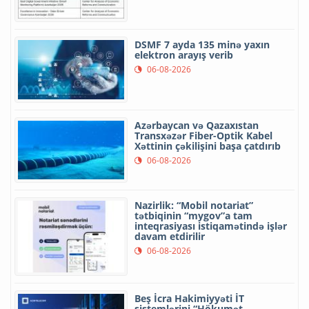
DSMF 7 ayda 135 minə yaxın
elektron arayış verib
06-08-2026
Azərbaycan və Qazaxıstan
Transxəzər Fiber-Optik Kabel
Xəttinin çəkilişini başa çatdırıb
06-08-2026
Nazirlik: “Mobil notariat”
tətbiqinin “mygov”a tam
inteqrasiyası istiqamətində işlər
davam etdirilir
06-08-2026
Beş İcra Hakimiyyəti İT
sistemlərini “Hökumət