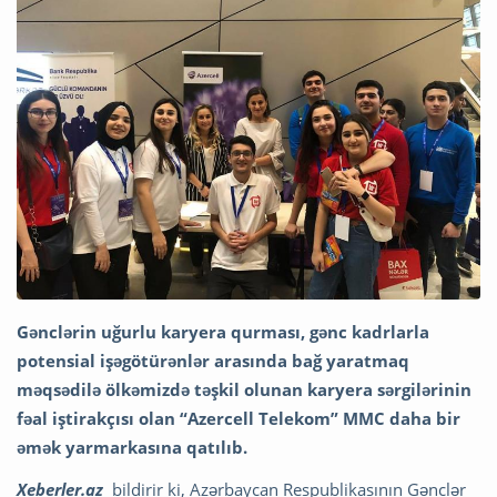
Gənclərin uğurlu karyera qurması, gənc kadrlarla
potensial işəgötürənlər arasında bağ yaratmaq
məqsədilə ölkəmizdə təşkil olunan karyera sərgilərinin
fəal iştirakçısı olan “Azercell Telekom” MMC daha bir
əmək yarmarkasına qatılıb.
Xeberler.az
bildirir ki, Azərbaycan Respublikasının Gənclər