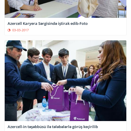
Azercell Karyera Sərgisində iştirak edib-Foto
03-03-2017
Azercell-in təşəbbüsü ilə tələbələrlə görüş keçirilib