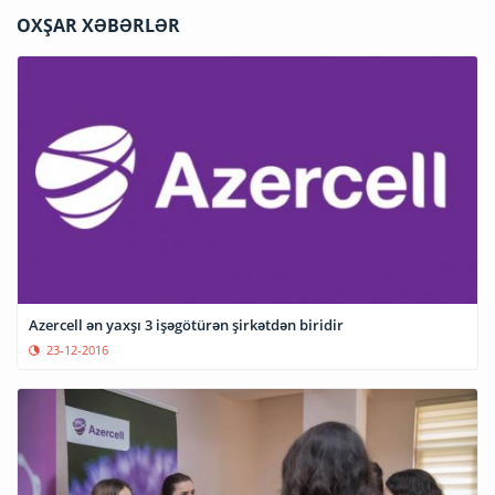
OXŞAR XƏBƏRLƏR
Azercell ən yaxşı 3 işəgötürən şirkətdən biridir
23-12-2016