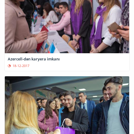
Azercell-dən karyera imkanı
18-12-2017