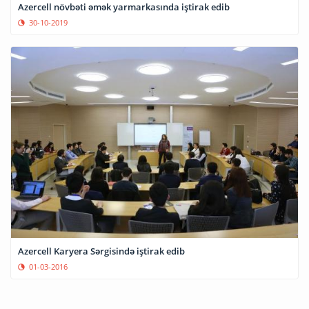
Azercell növbəti əmək yarmarkasında iştirak edib
30-10-2019
Azercell Karyera Sərgisində iştirak edib
01-03-2016