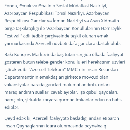
Fondu, Əmək və Əhalinin Sosial Müdafiəsi Nazirliyi,
Azərbaycan Respublikası Təhsil Nazirliyi, Azərbaycan
Respublikası Gənclər və İdman Nazirliyi və Asan Xidmətin
birgə təşkilatçılığı ilə “Azərbaycan Könüllülərinin Həmrəylik
Festivalı” adlı tədbir çərçivəsində təşkil olunan əmək
yarmarkasında Azercell növbəti dəfə gənclərə dəstək olub.
Bakı Konqres Mərkəzində baş tutan sərgidə ölkədə fəaliyyət
göstərən bütün tələbə-gənclər könüllüləri hərəkatının üzvləri
iştirak edib. “Azercell Telekom” MMC-nin İnsan Resursları
Departamentinin əməkdaşları şirkətdə mövcud olan
vakansiyalar barədə gəncləri məlumatlandırıb, onları
maraqlandıran sualları cavablayıblar, işə qəbul qaydaları,
həmçinin, şirkətdə karyera qurmaq imkanlarından da bəhs
ediblər.
Qeyd edək ki, Azercell fəaliyyətə başladığı andan etibarən
İnsan Qaynaqlarının idarə olunmasında beynəlxalq