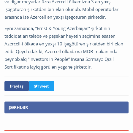
və digər meyarlar üzrə Azercell ölkəmizdə 3 ən yaxşı
işəgötürən şirkətdən biri elan olunub. Mobil operatorlar
arasında isə Azercell ən yaxşı işəgötürən şirkətdir.
Eyni zamanda, ”Ernst & Young Azerbaijan” şirkətinin
tədqiqatları tələbə və peşəkar heyətin seçiminə əsasən
Azercell-i ölkədə ən yaxşı 10 işəgötürən şirkətdən biri elan
edib. Qeyd edək ki, Azercell ölkədə və MDB məkanında
beynəlxalq “İnvestors In People” İnsana Sərmayə Qızıl
Sertifikatına layiq görülən yeganə şirkətdir.
Paylaş
Tweet
ŞƏRHLƏR