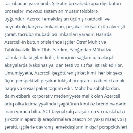
təcrübədən yararlanıb. Şirkətin bu sahədə apardığı bütün
proseslər, mövcud sistem ən müasir tələblərə
uyğundur. Azercell əməkdaşları üçün şirkətdaxili və
beynəlxalq karyera imkanları, peşəkar inkişaf üçün əlverişli
şərait, təcrübə mübadiləsi imkanları yaradır. Hazırda
Azercell-in bütün ofislərində işçilər Ətraf Mühit və
Təhlükəsizik, İlkin Tibbi Yardım, Yanğından Mühafizə
təlimləri ilə bilgiləndirilir, həmçinin sağlamlıqla əlaqəli
aksiyalarda (vaksinasiya, qan testi və s.) fəal iştirak edirlər.
Ümumiyyətlə, Azercell işəgötürən şirkət kimi hər bir şəxs
üçün perspektivli peşəkar inkişaf proqramı, cəlbedici əmək
haqqı və sosial paket təqdim edir. Məhz bu səbəblərdən,
daim etibarlı korporativ mədəniyyətə malik olan Azercell
artıq ölkə ictimaiyyətində işəgötürən kimi öz brendinə dərin
inam yarada bilib. ACT beynəlxalq araşdırma və məsləhətçi
şirkətinin apardığı araşdırmalara əsasən ən yaxşı maaş və iş
şəraiti, işçilərlə davranış, əməkdaşların inkişaf perspektivləri