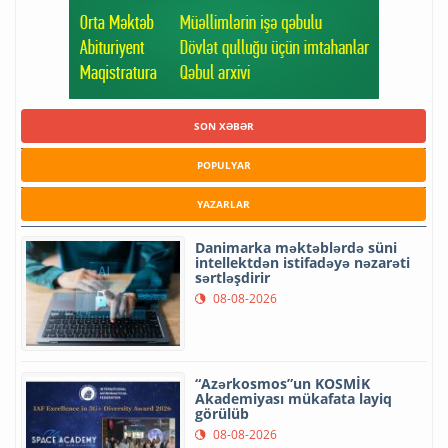
SON XƏBƏR
POPULYAR
YAZARLAR
Danimarka məktəblərdə süni
intellektdən istifadəyə nəzarəti
sərtləşdirir
08-08-2026
“Azərkosmos”un KOSMİK
Akademiyası mükafata layiq
görülüb
08-08-2026