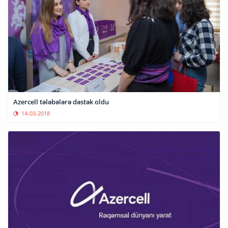
Azercell tələbələrə dəstək oldu
14-03-2018