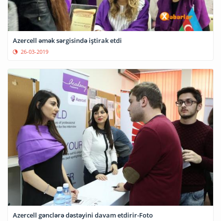
Azercell əmək sərgisində iştirak etdi
26-03-2019
Azercell gənclərə dəstəyini davam etdirir-Foto