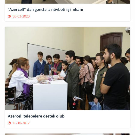
“Azercell”-dən gənclərə növbəti iş imkanı
03-03-2020
Azercell tələbələrə dəstək olub
16-10-2017