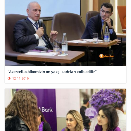
“Azercell-ə ölkəmizin ən yaxşı kadrları cəlb edilir”
12-11-2016