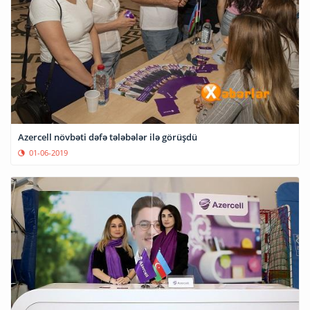
Azercell növbəti dəfə tələbələr ilə görüşdü
01-06-2019