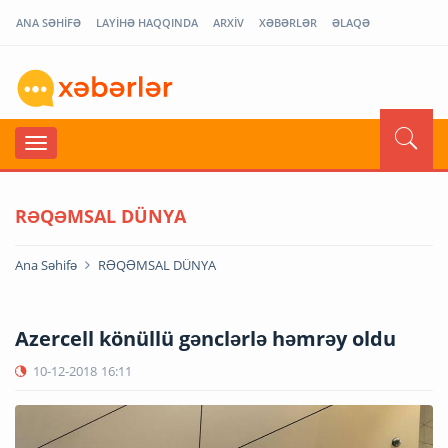
ANA SƏHİFƏ
LAYİHƏ HAQQINDA
ARXİV
XƏBƏRLƏR
ƏLAQƏ
RƏQƏMSAL DÜNYA
Ana Səhifə
RƏQƏMSAL DÜNYA
Azercell könüllü gənclərlə həmrəy oldu
10-12-2018
16:11