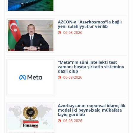
AZCON-a "Azərkosmos"la bağlı
yeni səlahiyyətlər verilib
06-08-2026
“Meta”nın süni intellekti test
zamanı başqa şirkətin sisteminə
daxil olub
06-08-2026
Azərbaycanın rəqəmsal idarəçilik
model iki beynəlxalq mükafata
layiq görülüb
06-08-2026