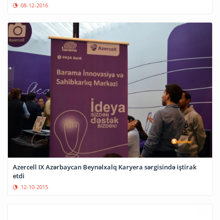
08-12-2016
Azercell IX Azərbaycan Beynəlxalq Karyera sərgisində iştirak
etdi
12-10-2015