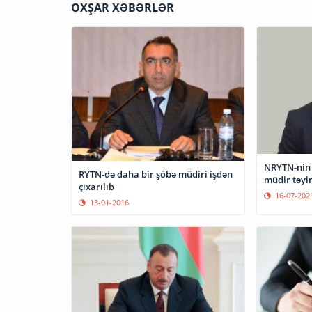
OXŞAR XƏBƏRLƏR
NRYTN-nin 
RYTN-də daha bir şöbə müdiri işdən
müdir təyin
çıxarılıb
16-07-202
13-01-2016