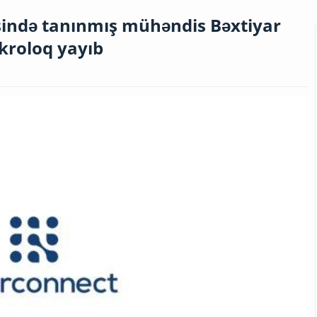
əsində tanınmış mühəndis Bəxtiyar
ekroloq yayıb