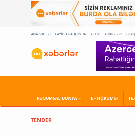
ANA SƏHİFƏ
LAYİHƏ HAQQINDA
ARXİV
XƏBƏRLƏR
ƏLA
RƏQƏMSAL DÜNYA
E - HÖKUMƏT
TE
TENDER