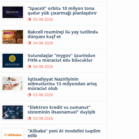
“SpaceX” orbitə 10 milyon tona
qədər yük çıxarmağı planlaşdırır
05-08-2026
Bakcell rouminqi ilə yay tətilində
dünyanı kəşf et
04-08-2026
Vətəndaşlar “mygov” üzərindən
FHN-ə müraciət edə biləcəklər
04-08-2026
İqtisadiyyat Nazirliyinin
xidmətlərinə 13 milyondan artıq
müraciət olub
03-08-2026
"Elektron kredit və zəmanət"
sisteminin Əsasnaməsi" dəyişib
03-08-2026
“Alibaba” yeni AI modelini təqdim
edib