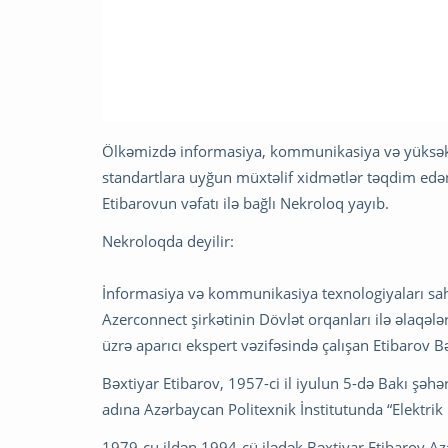
Ölkəmizdə informasiya, kommunikasiya və yüksək t
standartlara uyğun müxtəlif xidmətlər təqdim ed
Etibarovun vəfatı ilə bağlı Nekroloq yayıb.
Nekroloqda deyilir:
İnformasiya və kommunikasiya texnologiyaları sa
Azerconnect şirkətinin Dövlət orqanları ilə əlaqəl
üzrə aparıcı ekspert vəzifəsində çalışan Etibarov B
Bəxtiyar Etibarov, 1957-ci il iyulun 5-də Bakı şəh
adına Azərbaycan Politexnik İnstitutunda “Elektrik r
1979-cu ildən 1994-cü ilədək Bəxtiyar Etibarov Az