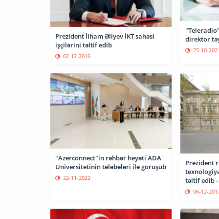
"Teleradio"
Prezident İlham Əliyev İKT sahəsi
direktor tə
işçilərini təltif edib
25-10-202
02-12-2016
"Azerconnect"in rəhbər heyəti ADA
Prezident r
Universitetinin tələbələri ilə görüşüb
texnologiya
22-11-2022
təltif edib 
06-12-201