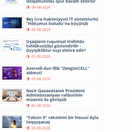
istiqamətində işlər davam etdirilir
06-08-2026
Beş İcra Hakimiyyəti İT sistemlərini
“Hökumət buludu”na köçürüb
06-08-2026
Uşaqların rəqəmsal mühitdə
təhlükəsizliyi gücləndirilir -
Dəyişikliklər nəyi ehtiva edir?
05-08-2026
Azercell-dən illik “ZengimCELL”
xidməti
05-08-2026
Nazir Qazaxıstanın Prezident
Administrasiyası rəhbərinin
müavini ilə görüşüb
05-08-2026
"Falcon 9" raketinin bir hissəsi Ayla
toqquşacaq
05-08-2026