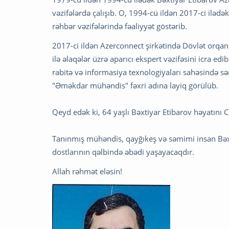
vəzifələrdə çalışıb. O, 1994-cü ildən 2017-ci iləd
rəhbər vəzifələrində fəaliyyət göstərib.
2017-ci ildən Azerconnect şirkətində Dövlət orqan
ilə əlaqələr üzrə aparıcı ekspert vəzifəsini icra e
rabitə və informasiya texnologiyaları sahəsində sə
"Əməkdar mühəndis" fəxri adına layiq görülüb.
Qeyd edək ki, 64 yaşlı Bəxtiyar Etibarov həyatını 
Tanınmış mühəndis, qayğıkeş və səmimi insan Bəxt
dostlarının qəlbində əbədi yaşayacaqdır.
Allah rəhmət eləsin!