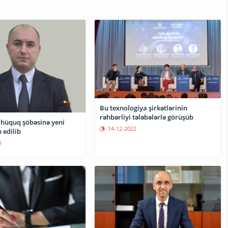
Bu texnologiya şirkətlərinin
rəhbərliyi tələbələrlə görüşüb
hüquq şöbəsinə yeni
14-12-2022
 edilib
1