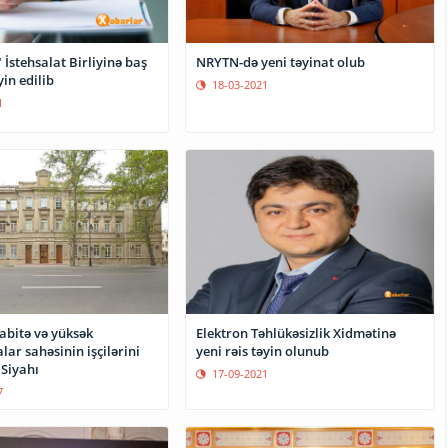
 İstehsalat Birliyinə baş
NRYTN-də yeni təyinat olub
yin edilib
18-03-2021
1
abitə və yüksək
Elektron Təhlükəsizlik Xidmətinə
lar sahəsinin işçilərini
yeni rəis təyin olunub
- Siyahı
17-09-2021
7