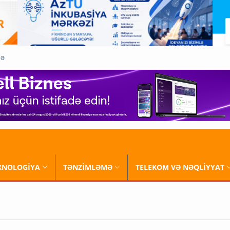
QƏ
XNOLOGİYA
TƏNZİMLƏMƏ
TELEKOM VƏ NƏQLİYYAT