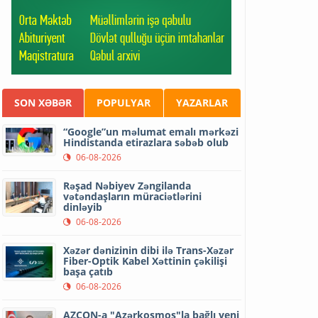
SON XƏBƏR
POPULYAR
YAZARLAR
“Google”un məlumat emalı mərkəzi
Hindistanda etirazlara səbəb olub
06-08-2026
Rəşad Nəbiyev Zəngilanda
vətəndaşların müraciətlərini
dinləyib
06-08-2026
Xəzər dənizinin dibi ilə Trans-Xəzər
Fiber-Optik Kabel Xəttinin çəkilişi
başa çatıb
06-08-2026
AZCON-a "Azərkosmos"la bağlı yeni