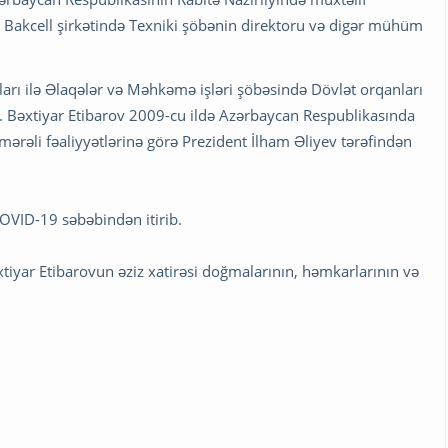
ək Bakcell şirkətində Texniki şöbənin direktoru və digər mühüm
ları ilə Əlaqələr və Məhkəmə işləri şöbəsində Dövlət orqanları
dib. Bəxtiyar Etibarov 2009-cu ildə Azərbaycan Respublikasında
mərəli fəaliyyətlərinə görə Prezident İlham Əliyev tərəfindən
COVID-19 səbəbindən itirib.
iyar Etibarovun əziz xatirəsi doğmalarının, həmkarlarının və