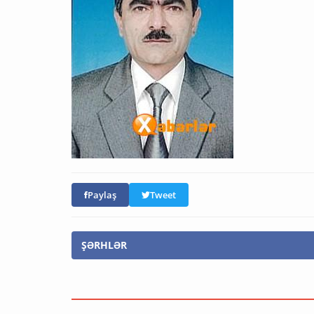
Paylaş
Tweet
ŞƏRHLƏR