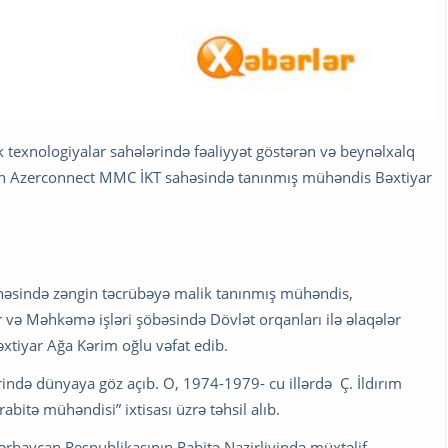
exnologiyalar sahələrində fəaliyyət göstərən və beynəlxalq
ən Azerconnect MMC İKT sahəsində tanınmış mühəndis Bəxtiyar
həsində zəngin təcrübəyə malik tanınmış mühəndis,
ər və Məhkəmə işləri şöbəsində Dövlət orqanları ilə əlaqələr
əxtiyar Ağa Kərim oğlu vəfat edib.
ərində dünyaya göz açıb. O, 1974-1979- cu illərdə Ç. İldırım
abitə mühəndisi” ixtisası üzrə təhsil alıb.
ərbaycan Respublikasının Rabitə Nazirliyində müxtəlif