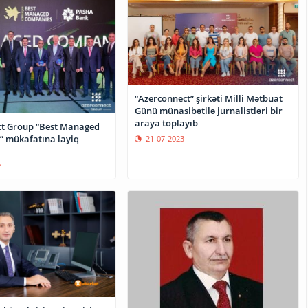
“Azerconnect” şirkəti Milli Mətbuat
Günü münasibətilə jurnalistləri bir
araya toplayıb
t Group “Best Managed
 mükafatına layiq
21-07-2023
4