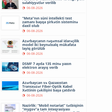
səlahiyyətlər verilib
06-08-2026
“Meta”nın süni intellekti test
zamanı başqa şirkətin sisteminə
daxil olub
06-08-2026
Azərbaycanın rəqəmsal idarəçilik
model iki beynəlxalq mükafata
layiq görülüb
06-08-2026
DSMF 7 ayda 135 minə yaxın
elektron arayış verib
06-08-2026
Azərbaycan və Qazaxıstan
Transxəzər Fiber-Optik Kabel
Xəttinin çəkilişini başa çatdırıb
06-08-2026
Nazirlik: “Mobil notariat” tətbiqinin
“mygov”a tam inteqrasiyası