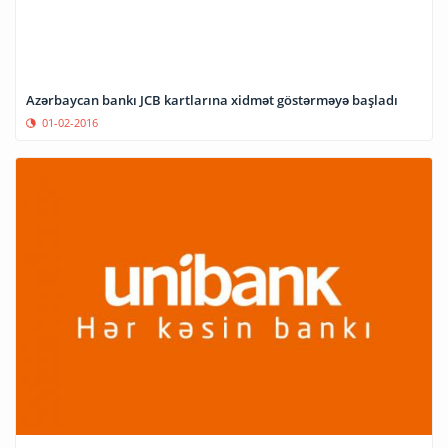
Azərbaycan bankı JCB kartlarına xidmət göstərməyə başladı
01-02-2016