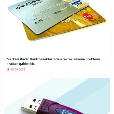
Mərkəzi Bank: Bank hesablarından təkrar silinmə problemi
aradan qaldırılıb.
24-06-2026