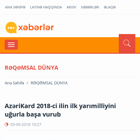
ANA SƏHİFƏ
LAYİHƏ HAQQINDA
ARXİV
XƏBƏRLƏR
ƏLAQƏ
RƏQƏMSAL DÜNYA
Ana Səhifə
RƏQƏMSAL DÜNYA
AzəriKard 2018-ci ilin ilk yarımilliyini
uğurla başa vurub
05-09-2018
10:27