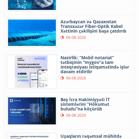
Azərbaycan və Qazaxıstan
Transxəzər Fiber-Optik Kabel
Xəttinin çəkilişini başa çatdırıb
06-08-2026
Nazirlik: “Mobil notariat”
tətbiqinin “mygov”a tam
inteqrasiyası istiqamətində işlər
davam etdirilir
06-08-2026
Beş İcra Hakimiyyəti İT
sistemlərini “Hökumət
buludu”na köçürüb
06-08-2026
Uşaqların rəqəmsal mühitdə