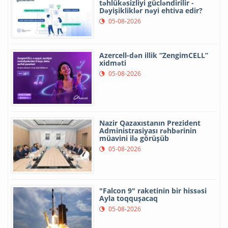
təhlükəsizliyi gücləndirilir -
Dəyişikliklər nəyi ehtiva edir?
05-08-2026
Azercell-dən illik “ZengimCELL”
xidməti
05-08-2026
Nazir Qazaxıstanın Prezident
Administrasiyası rəhbərinin
müavini ilə görüşüb
05-08-2026
"Falcon 9" raketinin bir hissəsi
Ayla toqquşacaq
05-08-2026