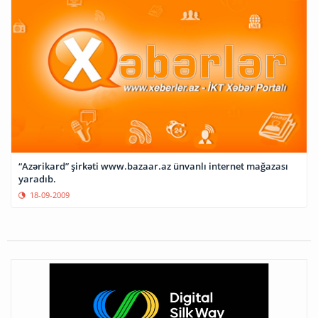
“Azərikard” şirkəti www.bazaar.az ünvanlı internet mağazası
yaradıb.
18-09-2009