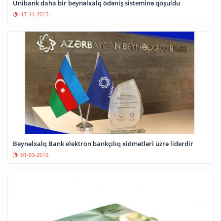
Unibank daha bir beynəlxalq ödəniş sisteminə qoşuldu
17-11-2015
Beynəlxalq Bank elektron bankçılıq xidmətləri üzrə liderdir
01-03-2019