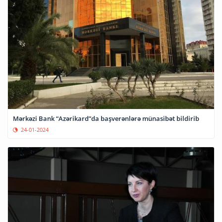
Mərkəzi Bank “Azərikard”da başverənlərə münasibət bildirib
24-01-2024