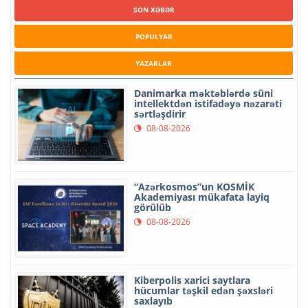
SON XƏBƏR
POPULYAR
YAZARLAR
Danimarka məktəblərdə süni
intellektdən istifadəyə nəzarəti
sərtləşdirir
08-08-2026
“Azərkosmos”un KOSMİK
Akademiyası mükafata layiq
görülüb
08-08-2026
Kiberpolis xarici saytlara
hücumlar təşkil edən şəxsləri
saxlayıb