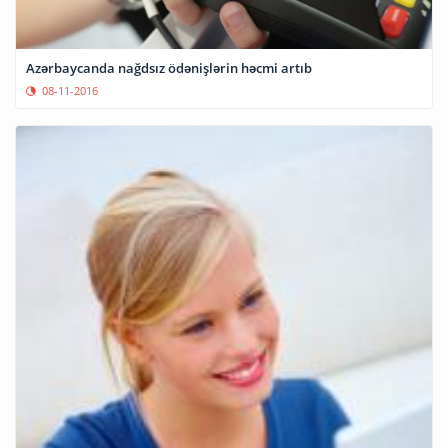
Azərbaycanda nağdsız ödənişlərin həcmi artıb
08-11-2016