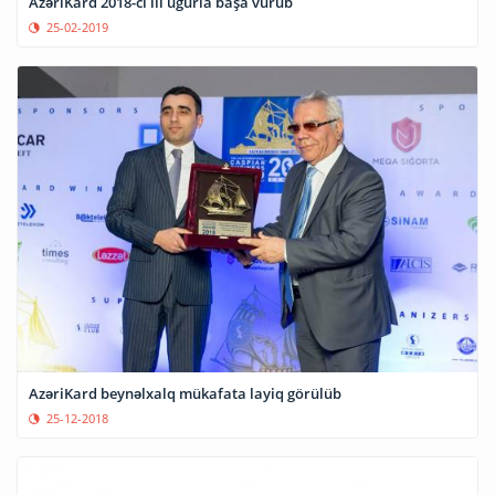
AzəriKard 2018-ci ili uğurla başa vurub
25-02-2019
AzəriKard beynəlxalq mükafata layiq görülüb
25-12-2018