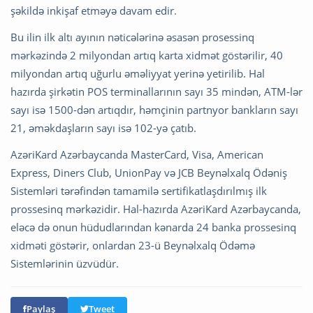
şəkildə inkişaf etməyə davam edir.
Bu ilin ilk altı ayının nəticələrinə əsasən prosessinq
mərkəzində 2 milyondan artıq karta xidmət göstərilir, 40
milyondan artıq uğurlu əməliyyat yerinə yetirilib. Hal
hazırda şirkətin POS terminallarının sayı 35 mindən, ATM-lər
sayı isə 1500-dən artıqdır, həmçinin partnyor bankların sayı
21, əməkdaşların sayı isə 102-yə çatıb.
AzəriKard Azərbaycanda MasterCard, Visa, American
Express, Diners Club, UnionPay və JCB Beynəlxalq Ödəniş
Sistemləri tərəfindən tamamilə sertifikatlaşdırılmış ilk
prossesinq mərkəzidir. Hal-hazırda AzəriKard Azərbaycanda,
eləcə də onun hüdudlarından kənarda 24 banka prossesinq
xidməti göstərir, onlardan 23-ü Beynəlxalq Ödəmə
Sistemlərinin üzvüdür.
Paylaş
Tweet