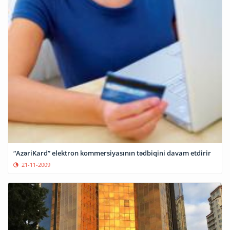
“AzəriKard” elektron kommersiyasının tədbiqini davam etdirir
21-11-2009