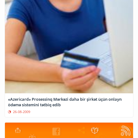
«Azericard» Prosessinq Mərkəzi daha bir şirkət üçün onlayn
ödəmə sistemini tətbiq edib
26-08-2009