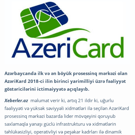
Azərbaycanda ilk və ən böyük prosessinq mərkəzi olan
AzəriKard 2018-ci ilin birinci yarimilliyi üzrə fəaliyyət
göstəricilərini ictimaiyyətə açıqlayıb.
Xeberler.az
məlumat verir ki, artıq 21 ildir ki, uğurlu
fəaliyyəti və yüksək səviyyəli xidmətləri ilə seçilən AzəriKard
prosessinq mərkəzi bazarda lider mövqeyini qoruyub
saxlamaqla yanaşı güclü infrastrukturu və xidmətlərin
təhlükəsizliyi, operativliyi və peşəkar kadrları ilə dinamik