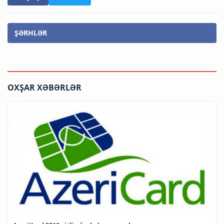
ŞƏRHLƏR
OXŞAR XƏBƏRLƏR