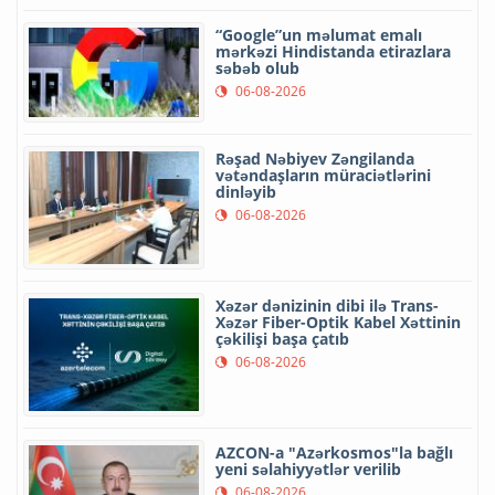
“Google”un məlumat emalı
mərkəzi Hindistanda etirazlara
səbəb olub
06-08-2026
Rəşad Nəbiyev Zəngilanda
vətəndaşların müraciətlərini
dinləyib
06-08-2026
Xəzər dənizinin dibi ilə Trans-
Xəzər Fiber-Optik Kabel Xəttinin
çəkilişi başa çatıb
06-08-2026
AZCON-a "Azərkosmos"la bağlı
yeni səlahiyyətlər verilib
06-08-2026