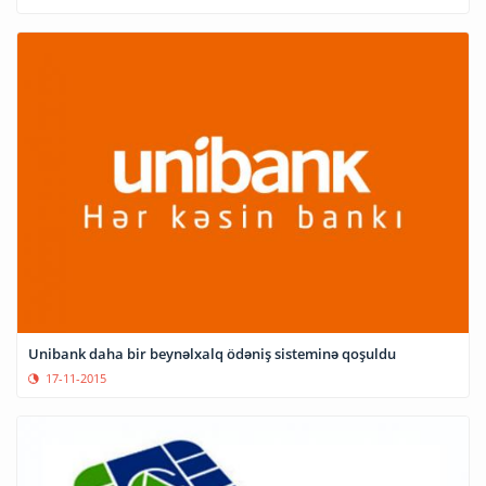
Unibank daha bir beynəlxalq ödəniş sisteminə qoşuldu
17-11-2015