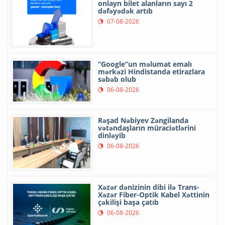
onlayn bilet alanların sayı 2
dəfəyədək artıb
07-08-2026
“Google”un məlumat emalı
mərkəzi Hindistanda etirazlara
səbəb olub
06-08-2026
Rəşad Nəbiyev Zəngilanda
vətəndaşların müraciətlərini
dinləyib
06-08-2026
Xəzər dənizinin dibi ilə Trans-
Xəzər Fiber-Optik Kabel Xəttinin
çəkilişi başa çatıb
06-08-2026