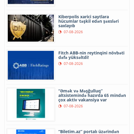
Kiberpolis xarici saytlara
hücumlar təşkil edən şəxsləri
saxlayıb
07-08-2026
Fitch ABB-nin reytinqini növbəti
dəfə yüksəltdi!
07-08-2026
“Əmək və Məşğulluq”
altsistemində hazırda 65 mindən
çox aktiv vakansiya var
07-08-2026
“Biletim.az” portalı üzərindən