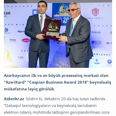
Azərbaycanın ilk və ən böyük prosessinq mərkəzi olan
“AzəriKard” “Caspian Business Award 2018” beynəlxalq
mükafatına layiq görülüb.
Xeberler.az
bildirir ki, dekabrın 20-də baş tutan tədbirdə
“Qabaqcıl texnologiyaların və beynəlxalq təcrübənin
elektron ödəniş mühitində tətbiqinin genişləndirilməsi üzrə