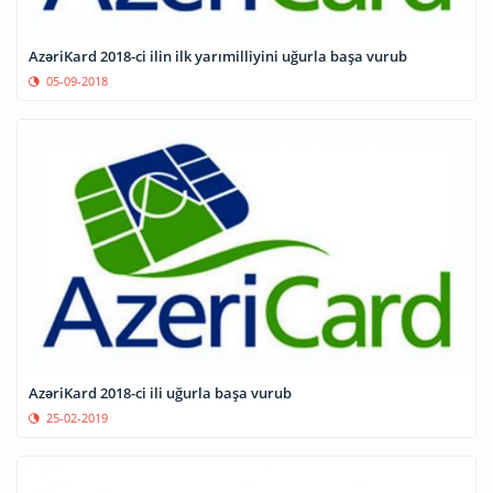
AzəriKard 2018-ci ilin ilk yarımilliyini uğurla başa vurub
05-09-2018
AzəriKard 2018-ci ili uğurla başa vurub
25-02-2019