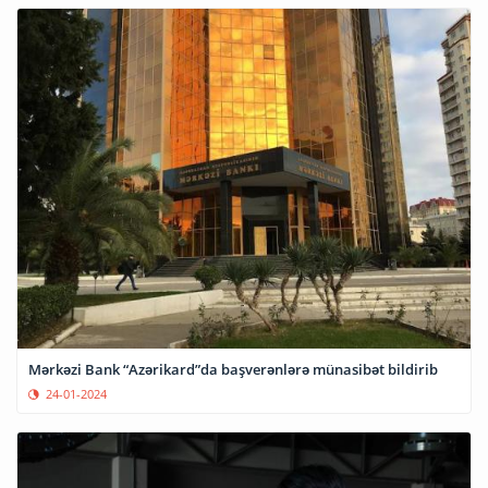
Mərkəzi Bank “Azərikard”da başverənlərə münasibət bildirib
24-01-2024