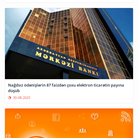
Nağdsız ödənişlərin 87 faizdən çoxu elektron ticarətin payına
düşüb
30-08-2025