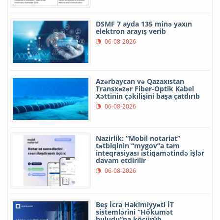
DSMF 7 ayda 135 minə yaxın
elektron arayış verib
06-08-2026
Azərbaycan və Qazaxıstan
Transxəzər Fiber-Optik Kabel
Xəttinin çəkilişini başa çatdırıb
06-08-2026
Nazirlik: “Mobil notariat”
tətbiqinin “mygov”a tam
inteqrasiyası istiqamətində işlər
davam etdirilir
06-08-2026
Beş İcra Hakimiyyəti İT
sistemlərini “Hökumət
buludu”na köçürüb