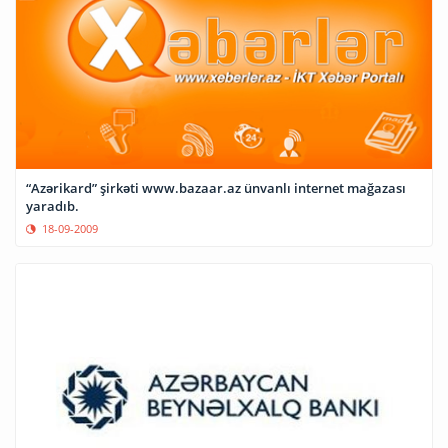
“Azərikard” şirkəti www.bazaar.az ünvanlı internet mağazası
yaradıb.
18-09-2009