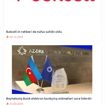
Bakcell-in rəhbəri də nüfuz sahibi oldu
07-12-2010
Beynəlxalq Bank elektron bankçılıq xidmətləri üzrə liderdir
01-03-2019