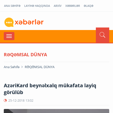
ANA SƏHİFƏ
LAYİHƏ HAQQINDA
ARXİV
XƏBƏRLƏR
ƏLAQƏ
RƏQƏMSAL DÜNYA
Ana Səhifə
RƏQƏMSAL DÜNYA
AzəriKard beynəlxalq mükafata layiq
görülüb
25-12-2018
13:02