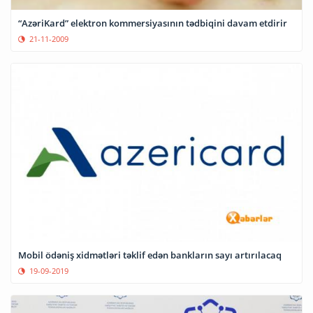
“AzəriKard” elektron kommersiyasının tədbiqini davam etdirir
21-11-2009
Mobil ödəniş xidmətləri təklif edən bankların sayı artırılacaq
19-09-2019