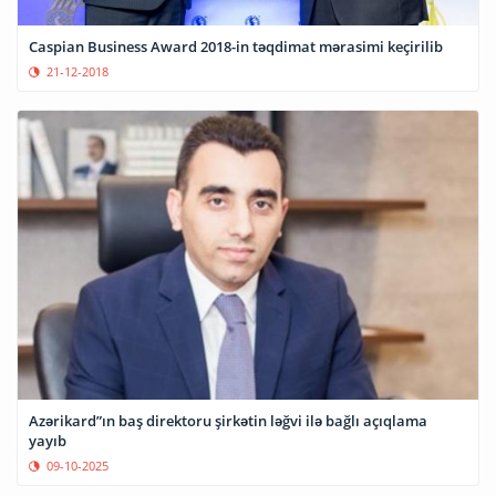
Caspian Business Award 2018-in təqdimat mərasimi keçirilib
21-12-2018
Azərikard”ın baş direktoru şirkətin ləğvi ilə bağlı açıqlama
yayıb
09-10-2025