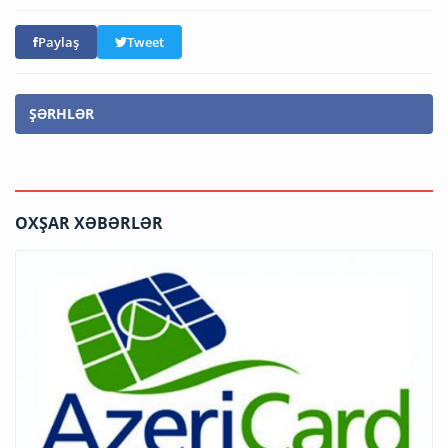
Paylaş
Tweet
ŞƏRHLƏR
OXŞAR XƏBƏRLƏR