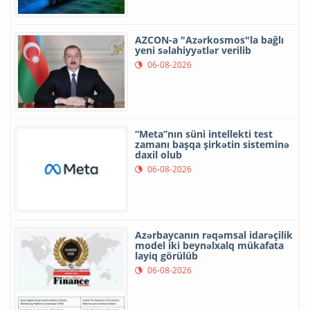
AZCON-a "Azərkosmos"la bağlı
yeni səlahiyyətlər verilib
06-08-2026
“Meta”nın süni intellekti test
zamanı başqa şirkətin sisteminə
daxil olub
06-08-2026
Azərbaycanın rəqəmsal idarəçilik
model iki beynəlxalq mükafata
layiq görülüb
06-08-2026