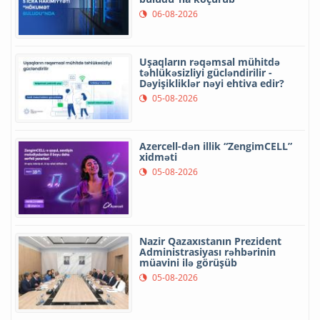
06-08-2026
Uşaqların rəqəmsal mühitdə
təhlükəsizliyi gücləndirilir -
Dəyişikliklər nəyi ehtiva edir?
05-08-2026
Azercell-dən illik “ZengimCELL”
xidməti
05-08-2026
Nazir Qazaxıstanın Prezident
Administrasiyası rəhbərinin
müavini ilə görüşüb
05-08-2026