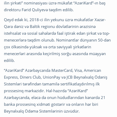
ilin şirkəti” nominasiyası üzrə mükafat “AzəriKard”-ın baş
direktoru Fərid Quliyevə təqdim edilib.
Qeyd edək ki, 2018-ci ilin yekunu üzrə mükafatlar Xəzər-
Qara dəniz və Baltik regionu dövlətlərinin ərazisinə
istehsalat və sosial sahələrdə fəal iştirak edən şirkət və top-
menecerlərə təqdim olunub. Nominantlar dünyanın 50-dən
çox ölkəsində yüksək və orta səviyyəli şirkətlərin
menecerləri arasında keçirilmiş sorğu əsasında müəyyən
edilib.
“AzəriKard” Azərbaycanda MasterCard, Visa, American
Express, Diners Club, UnionPay və JCB Beynəlxalq Ödəniş
Sistemləri tərəfindən tamamilə sertifikatlaşdırılmış ilk
prossesinq mərkəzidir. Hal-hazırda “AzəriKard”
Azərbaycanda, eləcə də onun hüdudlarından kənarda 21
banka prossesinq xidməti göstərir və onların hər biri
Beynəlxalq Ödəmə Sistemlərinin üzvüdür.