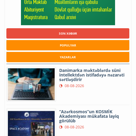
SON XƏBƏR
POPULYAR
YAZARLAR
Danimarka məktəblərdə süni
intellektdən istifadəyə nəzarəti
sərtləşdirir
08-08-2026
“Azərkosmos”un KOSMİK
Akademiyası mükafata layiq
görülüb
08-08-2026