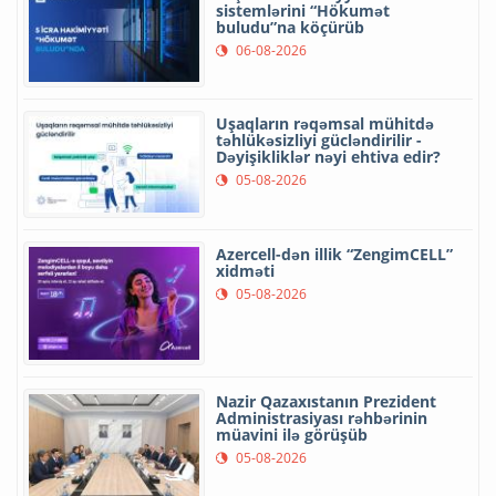
sistemlərini “Hökumət
buludu”na köçürüb
06-08-2026
Uşaqların rəqəmsal mühitdə
təhlükəsizliyi gücləndirilir -
Dəyişikliklər nəyi ehtiva edir?
05-08-2026
Azercell-dən illik “ZengimCELL”
xidməti
05-08-2026
Nazir Qazaxıstanın Prezident
Administrasiyası rəhbərinin
müavini ilə görüşüb
05-08-2026