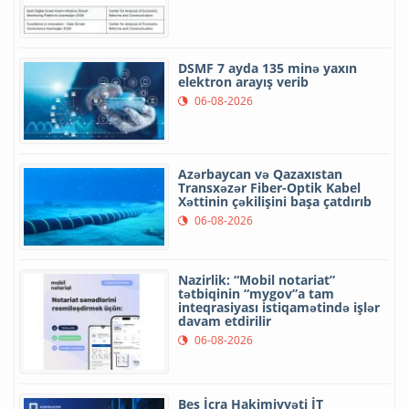
DSMF 7 ayda 135 minə yaxın
elektron arayış verib
06-08-2026
Azərbaycan və Qazaxıstan
Transxəzər Fiber-Optik Kabel
Xəttinin çəkilişini başa çatdırıb
06-08-2026
Nazirlik: “Mobil notariat”
tətbiqinin “mygov”a tam
inteqrasiyası istiqamətində işlər
davam etdirilir
06-08-2026
Beş İcra Hakimiyyəti İT