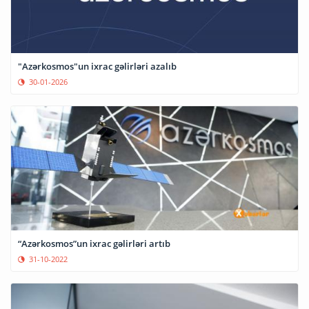
"Azərkosmos"un ixrac gəlirləri azalıb
30-01-2026
“Azərkosmos”un ixrac gəlirləri artıb
31-10-2022