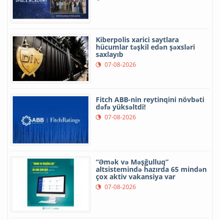
Kiberpolis xarici saytlara
hücumlar təşkil edən şəxsləri
saxlayıb
07-08-2026
Fitch ABB-nin reytinqini növbəti
dəfə yüksəltdi!
07-08-2026
“Əmək və Məşğulluq”
altsistemində hazırda 65 mindən
çox aktiv vakansiya var
07-08-2026