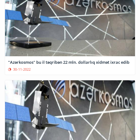
"Azərkosmos" bu il təqribən 22 mln. dollarlıq xidmət ixrac edib
30-11-2022