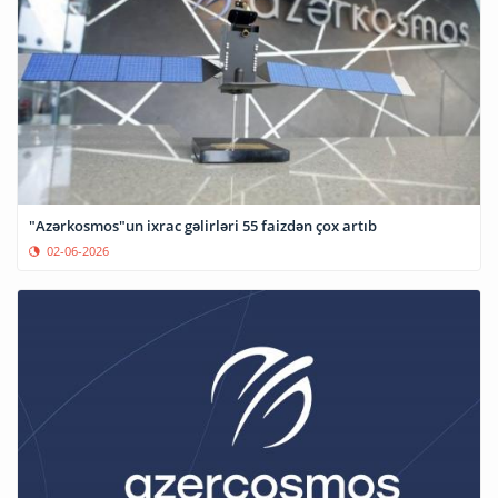
"Azərkosmos"un ixrac gəlirləri 55 faizdən çox artıb
02-06-2026