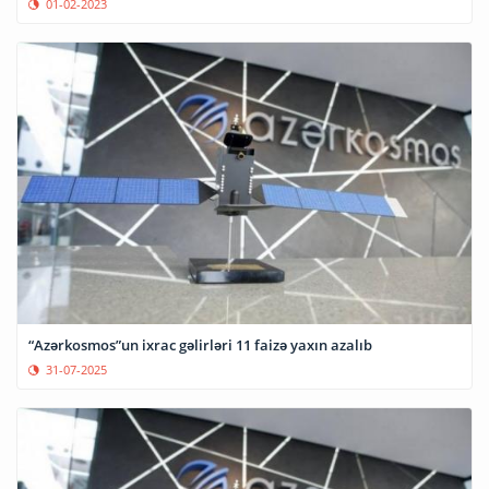
01-02-2023
“Azərkosmos”un ixrac gəlirləri 11 faizə yaxın azalıb
31-07-2025