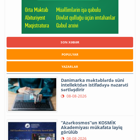
SON XƏBƏR
POPULYAR
YAZARLAR
Danimarka məktəblərdə süni
intellektdən istifadəyə nəzarəti
sərtləşdirir
08-08-2026
“Azərkosmos”un KOSMİK
Akademiyası mükafata layiq
görülüb
08-08-2026