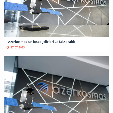
"Azərkosmos”un ixrac gəlirləri 28 faiz azalıb
27-07-2023