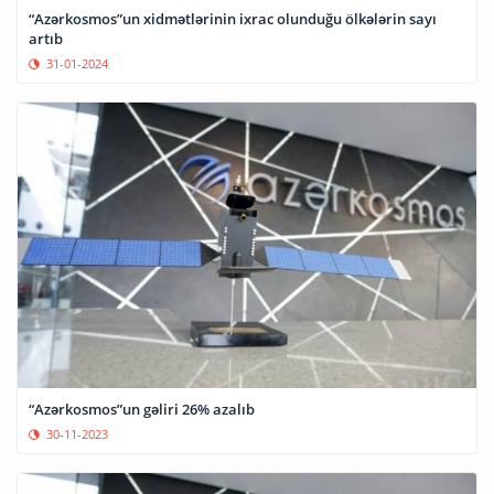
“Azərkosmos”un xidmətlərinin ixrac olunduğu ölkələrin sayı
artıb
31-01-2024
“Azərkosmos”un gəliri 26% azalıb
30-11-2023