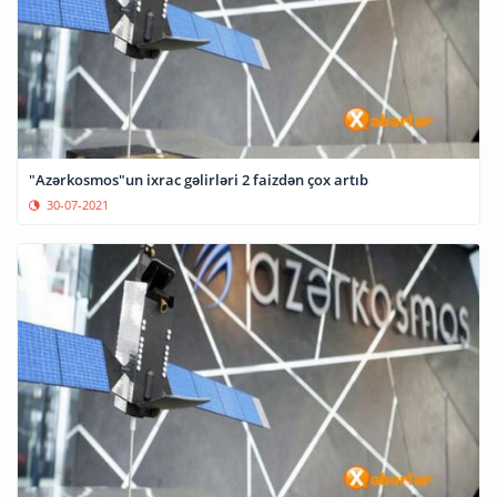
"Azərkosmos"un ixrac gəlirləri 2 faizdən çox artıb
30-07-2021