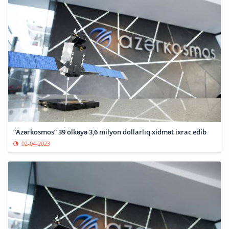
“Azərkosmos” 39 ölkəyə 3,6 milyon dollarlıq xidmət ixrac edib
02-04-2023