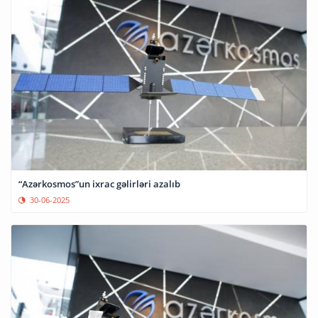
“Azərkosmos”un ixrac gəlirləri azalıb
30-06-2025