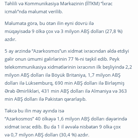
Təhlili və Kommunikasiya Mərkəzinin (İİTKM) “İxrac
icmalı”nda məlumat verilib.
Məlumata görə, bu ötən ilin eyni dövrü ilə
müqayisədə 9 ölkə çox və 3 milyon ABŞ dolları (27,8 %)
azdır.
5 ay ərzində “Azərkosmos”un xidmət ixracından əldə etdiyi
gəlir onun ümumi gəlirlərinin 77 %-ni təşkil edib. Peyk
telekommunikasiya xidmətlərinin ixracının ilk beşliyində 2,2
milyon ABŞ dolları ilə Böyük Britaniya, 1,7 milyon ABŞ
dolları ilə Lüksemburq, 690 min ABŞ dolları ilə Birləşmiş
Ərəb Əmirlikləri, 431 min ABŞ dolları ilə Almaniya və 363
min ABŞ dolları ilə Pakistan qərarlaşıb.
Təkcə bu ilin may ayında isə
“Azərkosmos” 40 ölkəyə 1,6 milyon ABŞ dolları dəyərində
xidmət ixrac edib. Bu da 1 il əvvələ nisbətən 9 ölkə çox
və 0,7 milyon ABŞ dolları (30,4 %) azdır.