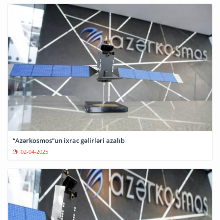
“Azərkosmos”un ixrac gəlirləri azalıb
02-04-2025