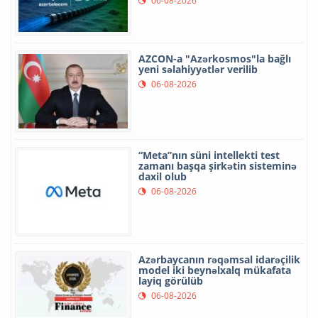
06-08-2026
AZCON-a "Azərkosmos"la bağlı
yeni səlahiyyətlər verilib
06-08-2026
“Meta”nın süni intellekti test
zamanı başqa şirkətin sisteminə
daxil olub
06-08-2026
Azərbaycanın rəqəmsal idarəçilik
model iki beynəlxalq mükafata
layiq görülüb
06-08-2026