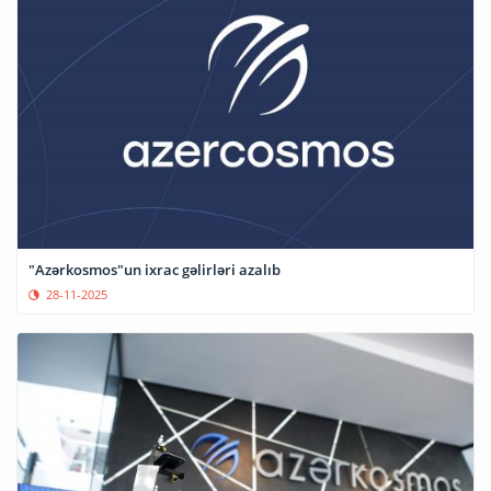
"Azərkosmos"un ixrac gəlirləri azalıb
28-11-2025