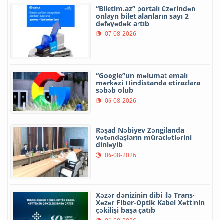
“Biletim.az” portalı üzərindən
onlayn bilet alanların sayı 2
dəfəyədək artıb
07-08-2026
“Google”un məlumat emalı
mərkəzi Hindistanda etirazlara
səbəb olub
06-08-2026
Rəşad Nəbiyev Zəngilanda
vətəndaşların müraciətlərini
dinləyib
06-08-2026
Xəzər dənizinin dibi ilə Trans-
Xəzər Fiber-Optik Kabel Xəttinin
çəkilişi başa çatıb