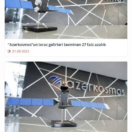
"Azərkosmos”un ixrac gəlirləri təxminən 27 faiz azalıb
01-09-2023