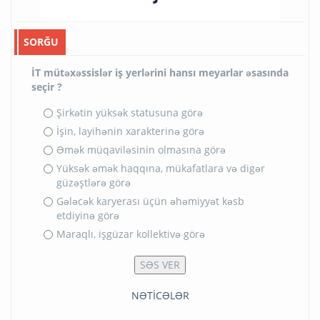
SORĞU
İT mütəxəssislər iş yerlərini hansı meyarlar əsasında
seçir ?
Şirkətin yüksək statusuna görə
İşin, layihənin xarakterinə görə
Əmək müqaviləsinin olmasına görə
Yüksək əmək haqqına, mükafatlara və digər
güzəştlərə görə
Gələcək karyerası üçün əhəmiyyət kəsb
etdiyinə görə
Maraqlı, işgüzar kollektivə görə
NƏTİCƏLƏR