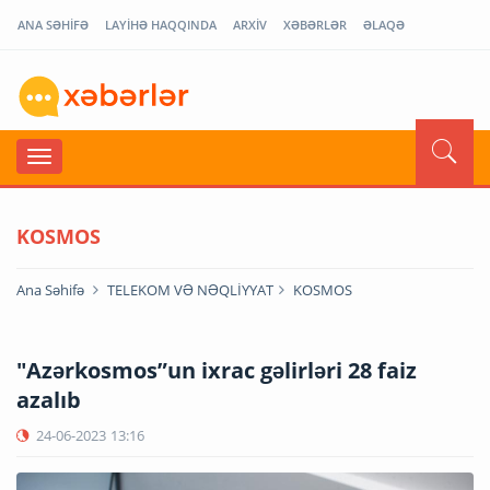
ANA SƏHİFƏ
LAYİHƏ HAQQINDA
ARXİV
XƏBƏRLƏR
ƏLAQƏ
KOSMOS
Ana Səhifə
TELEKOM VƏ NƏQLİYYAT
KOSMOS
"Azərkosmos”un ixrac gəlirləri 28 faiz
azalıb
24-06-2023
13:16