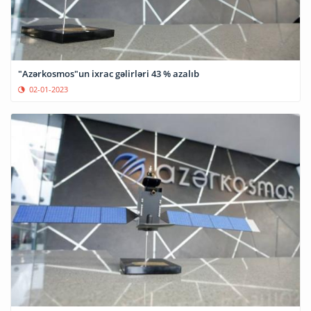
"Azərkosmos"un ixrac gəlirləri 43 % azalıb
02-01-2023