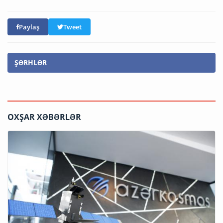
Paylaş
Tweet
ŞƏRHLƏR
OXŞAR XƏBƏRLƏR