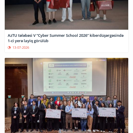
AzTU tələbəsi V “Cyber Summer School 2026” kiberdüşərgəsində
1-ci yerə layiq görülüb
13-07-2026