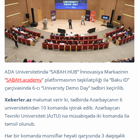
ADA Universitetində “SABAH.HUB” İnnovasiya Mərkəzinin
“
SABAH.academy
” platformasının təşkilatçılığı ilə “Baku ID”
çərçivəsində 6-cı “University Demo Day” tədbiri keçirilib.
Xeberler.az
məlumat verir ki, tədbirdə Azərbaycanın 6
universitetindən 10 komanda iştirak edib. Azərbaycan
Texniki Universiteti (AzTU) isə müsabiqədə iki komanda ilə
təmsil olunub.
Hər bir komanda münsiflər heyəti qarşısında 3 dəqiqəlik