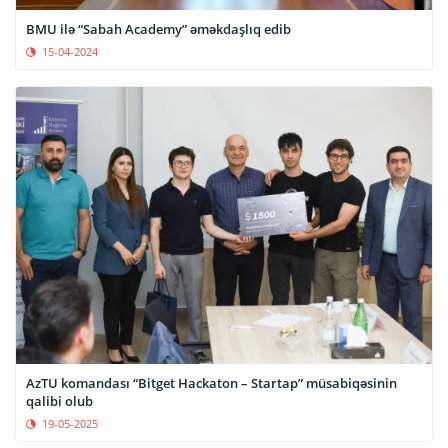
BMU ilə “Sabah Academy” əməkdaşlıq edib
15-04-2024
AzTU komandası “Bitget Hackaton – Startap” müsabiqəsinin
qalibi olub
19-05-2025