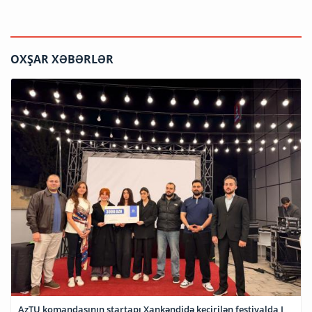
OXŞAR XƏBƏRLƏR
AzTU komandasının startapı Xankəndidə keçirilən festivalda I