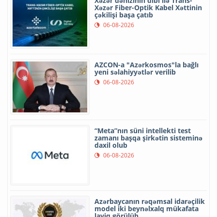
Xəzər dənizinin dibi ilə Trans-
Xəzər Fiber-Optik Kabel Xəttinin
çəkilişi başa çatıb
06-08-2026
AZCON-a "Azərkosmos"la bağlı
yeni səlahiyyətlər verilib
06-08-2026
“Meta”nın süni intellekti test
zamanı başqa şirkətin sisteminə
daxil olub
06-08-2026
Azərbaycanın rəqəmsal idarəçilik
model iki beynəlxalq mükafata
layiq görülüb