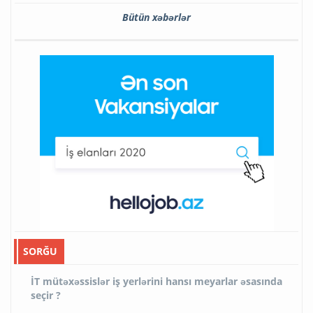
Bütün xəbərlər
SORĞU
İT mütəxəssislər iş yerlərini hansı meyarlar əsasında
seçir ?