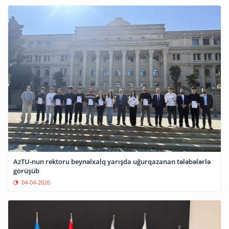
AzTU-nun rektoru beynəlxalq yarışda uğurqazanan tələbələrlə
görüşüb
04-04-2026