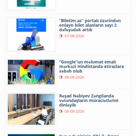
“Biletim.az” portalı üzərindən
onlayn bilet alanların sayı 2
dəfəyədək artıb
07-08-2026
“Google”un məlumat emalı
mərkəzi Hindistanda etirazlara
səbəb olub
06-08-2026
Rəşad Nəbiyev Zəngilanda
vətəndaşların müraciətlərini
dinləyib
06-08-2026