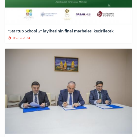
“Startup School 2” layihəsinin final mərhələsi keçiriləcək
05-12-2024