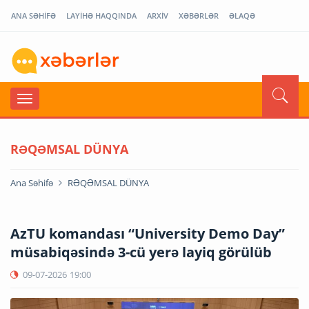
ANA SƏHİFƏ
LAYİHƏ HAQQINDA
ARXİV
XƏBƏRLƏR
ƏLAQƏ
RƏQƏMSAL DÜNYA
Ana Səhifə
RƏQƏMSAL DÜNYA
AzTU komandası “University Demo Day”
müsabiqəsində 3-cü yerə layiq görülüb
09-07-2026
19:00