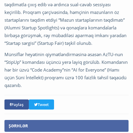
təqdimatla çıxış edib və ardınca sual-cavab sessiyası
keçirilib. Proqram çərçivəsində, həmçinin məzunların öz
startaplarını təqdim etdiyi “Məzun startaplarının təqdimatı”
(Alumni Startup Spotlights) və qonaqlara komandalarla
birbaşa görüşmək, rəy mübadiləsi aparmaq imkanı yaradan
“Startap sərgisi” (Startup Fair) təşkil olunub.
Münsiflər heyətinin qiymətləndirməsinə əsasən AzTU-nun
“StipUp” komandası üçüncü yerə layiq görülüb. Komandanın
hər bir üzvü “Code Academy”nin “AI for Everyone” (Hamı
üçün Süni İntellekt) proqramı üzrə 100 faizlik təhsil təqaüdü
qazanıb.
Paylaş
Tweet
ŞƏRHLƏR