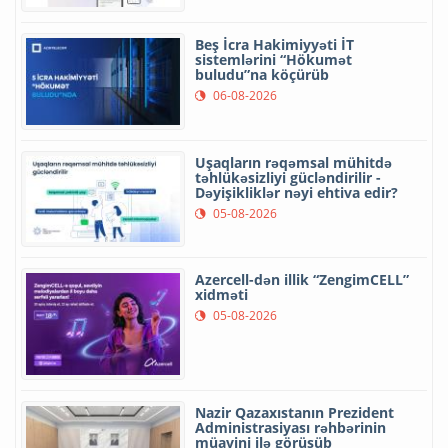
Beş İcra Hakimiyyəti İT
sistemlərini “Hökumət
buludu”na köçürüb
06-08-2026
Uşaqların rəqəmsal mühitdə
təhlükəsizliyi gücləndirilir -
Dəyişikliklər nəyi ehtiva edir?
05-08-2026
Azercell-dən illik “ZengimCELL”
xidməti
05-08-2026
Nazir Qazaxıstanın Prezident
Administrasiyası rəhbərinin
müavini ilə görüşüb