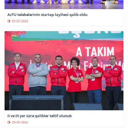
AzTU tələbələrinin startap layihəsi qalib oldu
07-07-2023
II və III yer üzrə qaliblər təltif olunub
29-05-2022