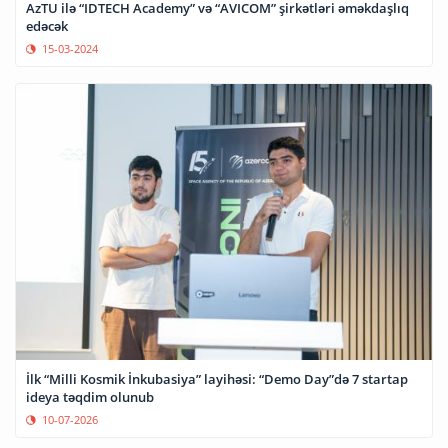
AzTU ilə “IDTECH Academy” və “AVICOM” şirkətləri əməkdaşlıq
edəcək
15-03-2024
İlk “Milli Kosmik İnkubasiya” layihəsi: “Demo Day”də 7 startap
ideya təqdim olunub
10-07-2026