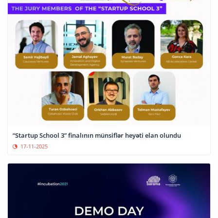
“Startup School 3” finalının münsiflər heyəti elan olundu
17-11-2025