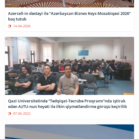
Azercell-in dəstəyi ilə “Azərbaycan Biznes Keys Müsabiqəsi 2026”
baş tutub
14-04-2026
Qazi Universitetində “Tədqiqat-Təcrübə Proqramı”nda iştirak
edən AzTU-nun heyəti ilə ilkin qiymətləndirmə görüşü keçirilib
07-06-2022