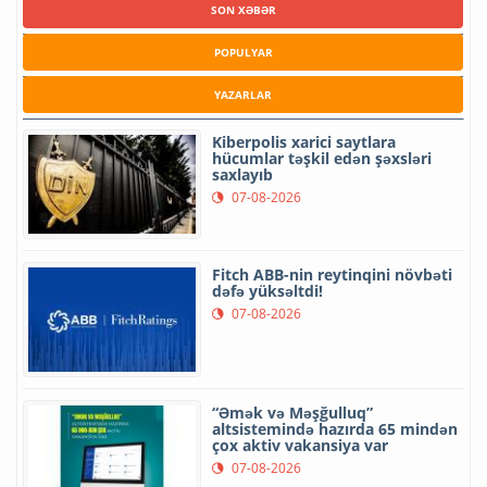
SON XƏBƏR
POPULYAR
YAZARLAR
Kiberpolis xarici saytlara
hücumlar təşkil edən şəxsləri
saxlayıb
07-08-2026
Fitch ABB-nin reytinqini növbəti
dəfə yüksəltdi!
07-08-2026
“Əmək və Məşğulluq”
altsistemində hazırda 65 mindən
çox aktiv vakansiya var
07-08-2026