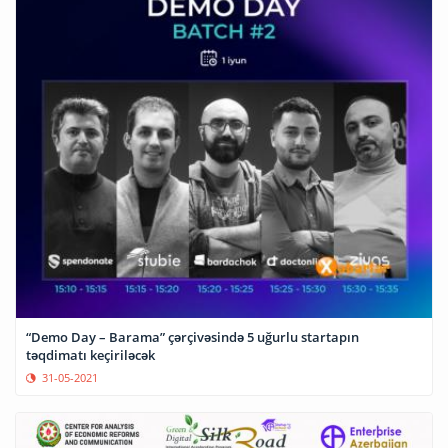
“Demo Day – Barama” çərçivəsində 5 uğurlu startapın
təqdimatı keçiriləcək
31-05-2021