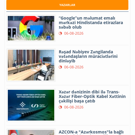
YAZARLAR
“Google”un məlumat emalı
mərkəzi Hindistanda etirazlara
səbəb olub
06-08-2026
Rəşad Nəbiyev Zəngilanda
vətəndaşların müraciətlərini
dinləyib
06-08-2026
Xəzər dənizinin dibi ilə Trans-
Xəzər Fiber-Optik Kabel Xəttinin
çəkilişi başa çatıb
06-08-2026
AZCON-a "Azərkosmos"la bağlı