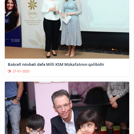
Bakcell növbəti dəfə Milli KSM Mükafatının qalibidir
27-01-2020