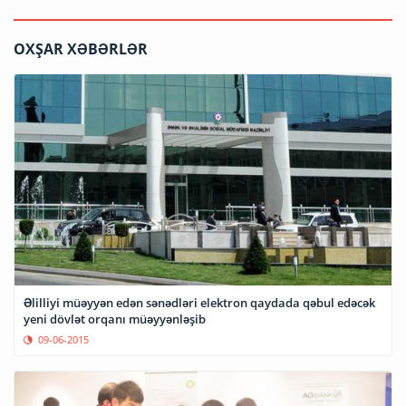
OXŞAR XƏBƏRLƏR
Əlilliyi müəyyən edən sənədləri elektron qaydada qəbul edəcək
yeni dövlət orqanı müəyyənləşib
09-06-2015