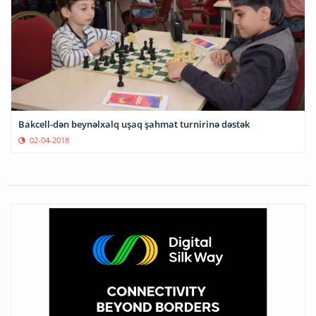
Bakcell-dən beynəlxalq uşaq şahmat turnirinə dəstək
02-04-2018