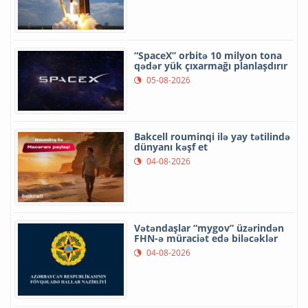
“SpaceX” orbitə 10 milyon tona
qədər yük çıxarmağı planlaşdırır
05-08-2026
Bakcell rouminqi ilə yay tətilində
dünyanı kəşf et
04-08-2026
Vətəndaşlar “mygov” üzərindən
FHN-ə müraciət edə biləcəklər
04-08-2026