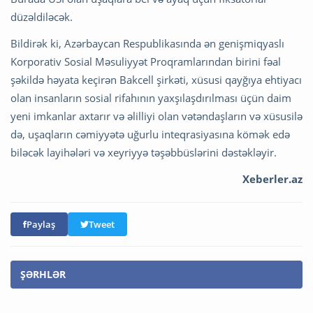
düzəldiləcək.
Bildirək ki, Azərbaycan Respublikasında ən genişmiqyaslı
Korporativ Sosial Məsuliyyət Proqramlarından birini fəal
şəkildə həyata keçirən Bakcell şirkəti, xüsusi qayğıya ehtiyacı
olan insanların sosial rifahının yaxşılaşdırılması üçün daim
yeni imkanlar axtarır və əlilliyi olan vətəndaşların və xüsusilə
də, uşaqların cəmiyyətə uğurlu inteqrasiyasına kömək edə
biləcək layihələri və xeyriyyə təşəbbüslərini dəstəkləyir.
Xeberler.az
Paylaş
Tweet
ŞƏRHLƏR