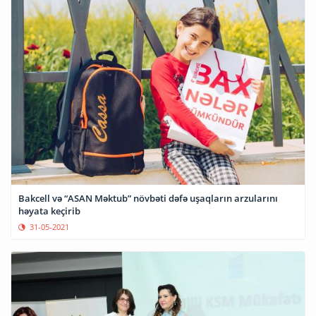
Bakcell və “ASAN Məktub” növbəti dəfə uşaqların arzularını
həyata keçirib
31-05-2021