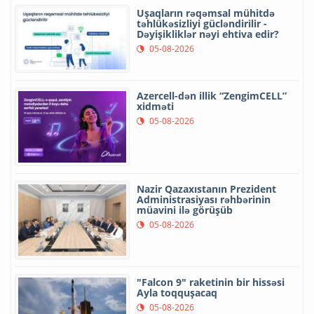
Uşaqların rəqəmsal mühitdə
təhlükəsizliyi gücləndirilir -
Dəyişikliklər nəyi ehtiva edir?
05-08-2026
Azercell-dən illik “ZengimCELL”
xidməti
05-08-2026
Nazir Qazaxıstanın Prezident
Administrasiyası rəhbərinin
müavini ilə görüşüb
05-08-2026
"Falcon 9" raketinin bir hissəsi
Ayla toqquşacaq
05-08-2026