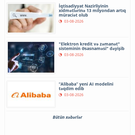
İqtisadiyyat Nazirliyinin
xidmətlərinə 13 milyondan artıq
müraciət olub
03-08-2026
"Elektron kredit və zəmanət"
sisteminin Əsasnaməsi" dəyişib
03-08-2026
“Alibaba” yeni AI modelini
təqdim edib
03-08-2026
Bütün xəbərlər