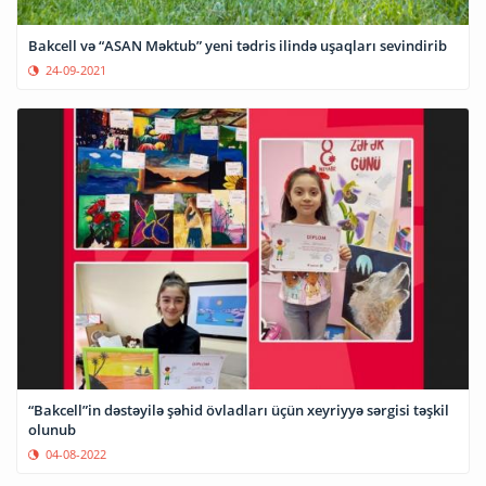
Bakcell və “ASAN Məktub” yeni tədris ilində uşaqları sevindirib
24-09-2021
“Bakcell”in dəstəyilə şəhid övladları üçün xeyriyyə sərgisi təşkil
olunub
04-08-2022