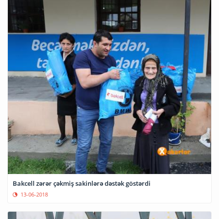
Bakcell zərər çəkmiş sakinlərə dəstək göstərdi
13-06-2018