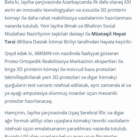
Belə ki, layihə çərçivəsində Azərbaycanda ilk dəfə olaraq XXI
əsrin ən innovativ texnologiyaları və xüsusilə 3D printerin
köməyi ilə daha rahat reabilitasiya vasitələrinin hazırlanması
nəzərdə tutulub. Yeni layihə Əmək və Əhalinin Sosial
Müdafiəsi Nazirliyinin təşkilati dəstəyi ilə
Müstəqil Həyat
Tərzi
Əlillərə Dəstək İctimai Birliyi tərəfindən həyata keçirilir.
Qeyd edək ki, ƏƏSMN-nin nəzdində fəaliyyət göstərən
Protez-Ortopedik Reabilitasiya Mərkəzinin ekspertləri ilə
birgə 3D printerin köməyi ilə mövcud baza protezləri
təkmilləşdirilərək yeni 3D protezləri və digər köməkçi
qurğuların test variantı istehsal ediləcək, eyni zamanda əl və
ya ayağı amputasiya olunmuş insanlar üçün mexaniki
protezlər hazırlanacaq.
Həmçinin, layihə çərçivəsində Uşaq Serebral İflic və digər
ağır formalı əlilliyi olan uşaqlara köməkçi texniki vasitələrin
istehsalı üçün emalatxananın yaradılması nəzərdə tutulub.
Burada USİ olan uşaqlara bel və ayaq uçun fiksatorlar