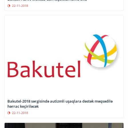
22-11-2018
Bakutel-2018 sərgisində autizmli uşaqlara dəstək məqsədilə
hərrac keçiriləcək
22-11-2018