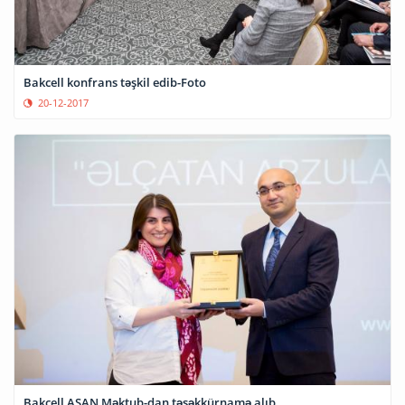
Bakcell konfrans təşkil edib-Foto
20-12-2017
Bakcell ASAN Məktub-dan təşəkkürnamə alıb