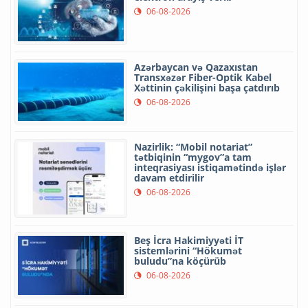
06-08-2026
Azərbaycan və Qazaxıstan
Transxəzər Fiber-Optik Kabel
Xəttinin çəkilişini başa çatdırıb
06-08-2026
Nazirlik: “Mobil notariat”
tətbiqinin “mygov”a tam
inteqrasiyası istiqamətində işlər
davam etdirilir
06-08-2026
Beş İcra Hakimiyyəti İT
sistemlərini “Hökumət
buludu”na köçürüb
06-08-2026