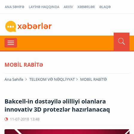
ANA SƏHİFƏ
LAYİHƏ HAQQINDA
ARXİV
XƏBƏRLƏR
ƏLAQƏ
MOBİL RABİTƏ
Ana Səhifə
TELEKOM VƏ NƏQLİYYAT
MOBİL RABİTƏ
Bakcell-in dəstəyilə əlilliyi olanlara
innovativ 3D protezlər hazırlanacaq
11-07-2018
13:48