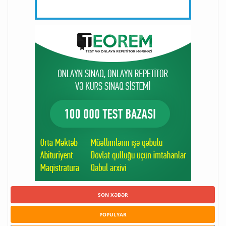
SON XƏBƏR
POPULYAR