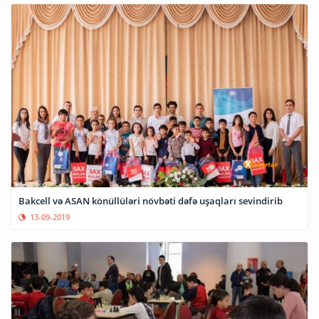
Bakcell və ASAN könüllüləri növbəti dəfə uşaqları sevindirib
13-09-2019