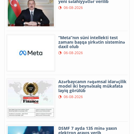
yeni səlahiyyətlər verilib
06-08-2026
“Meta”nın süni intellekti test
zamanı başqa şirkətin sisteminə
daxil olub
06-08-2026
Azərbaycanın rəqəmsal idarəçilik
model iki beynəlxalq mükafata
layiq görülüb
06-08-2026
DSMF 7 ayda 135 minə yaxın
elektron arayış verib