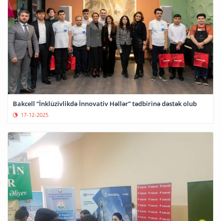
Bakcell “İnklüzivlikdə İnnovativ Həllər” tədbirinə dəstək olub
17-12-2025