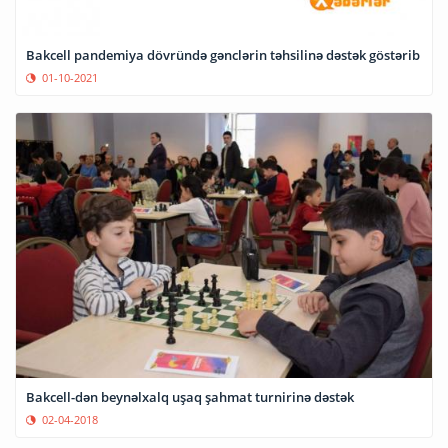
Bakcell pandemiya dövründə gənclərin təhsilinə dəstək göstərib
01-10-2021
Bakcell-dən beynəlxalq uşaq şahmat turnirinə dəstək
02-04-2018