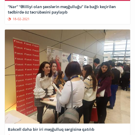
“Nar” “Əlilliyi olan şəxslərin məşğulluğu” ilə bağlı keçirilən
tədbirdə öz təcrübəsini paylaşıb
18-02-2021
Bakcell daha bir iri məşğulluq sərgisinə qatılıb