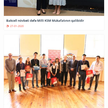
Bakcell növbəti dəfə Milli KSM Mükafatının qalibidir
27-01-2020