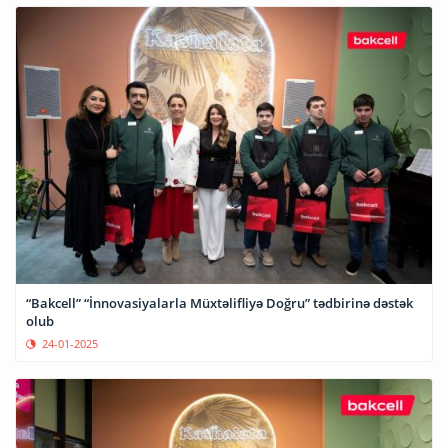
“Bakcell” “İnnovasiyalarla Müxtəlifliyə Doğru” tədbirinə dəstək
olub
24-01-2025