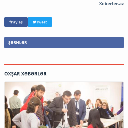
Xeberler.az
Paylaş
Tweet
ŞƏRHLƏR
OXŞAR XƏBƏRLƏR