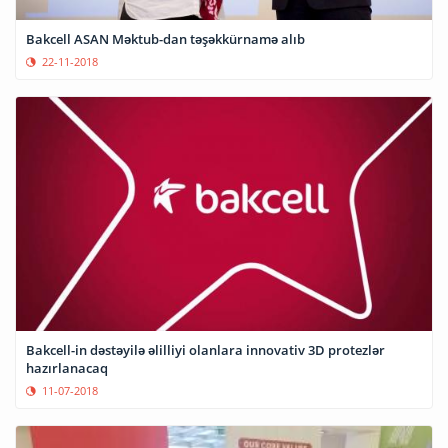
Bakcell ASAN Məktub-dan təşəkkürnamə alıb
22-11-2018
Bakcell-in dəstəyilə əlilliyi olanlara innovativ 3D protezlər
hazırlanacaq
11-07-2018