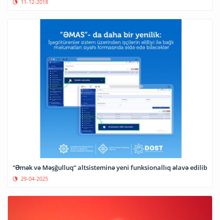
11-12-2018
“Əmək və Məşğulluq” altsisteminə yeni funksionallıq əlavə edilib
29-04-2025