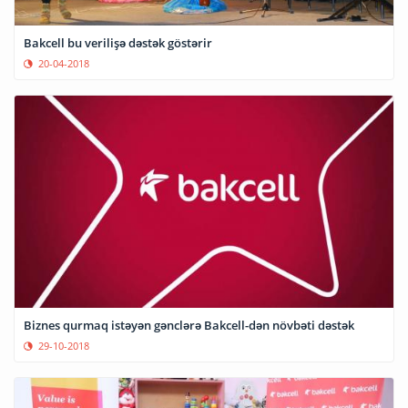
Bakcell bu verilişə dəstək göstərir
20-04-2018
Biznes qurmaq istəyən gənclərə Bakcell-dən növbəti dəstək
29-10-2018