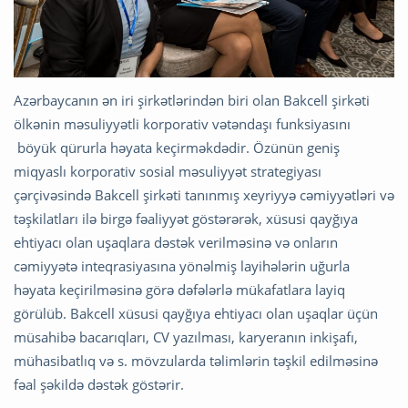
Azərbaycanın ən iri şirkətlərindən biri olan Bakcell şirkəti
ölkənin məsuliyyətli korporativ vətəndaşı funksiyasını
böyük qürurla həyata keçirməkdədir. Özünün geniş
miqyaslı korporativ sosial məsuliyyət strategiyası
çərçivəsində Bakcell şirkəti tanınmış xeyriyyə cəmiyyətləri və
təşkilatları ilə birgə fəaliyyət göstərərək, xüsusi qayğıya
ehtiyacı olan uşaqlara dəstək verilməsinə və onların
cəmiyyətə inteqrasiyasına yönəlmiş layihələrin uğurla
həyata keçirilməsinə görə dəfələrlə mükafatlara layiq
görülüb. Bakcell xüsusi qayğıya ehtiyacı olan uşaqlar üçün
müsahibə bacarıqları, CV yazılması, karyeranın inkişafı,
mühasibatlıq və s. mövzularda təlimlərin təşkil edilməsinə
fəal şəkildə dəstək göstərir.