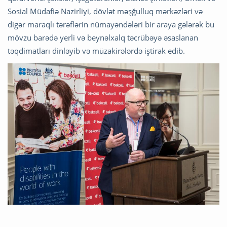
Sosial Müdafiə Nazirliyi, dövlət məşğulluq mərkəzləri və
digər maraqlı tərəflərin nümayəndələri bir araya gələrək bu
mövzu barədə yerli və beynəlxalq təcrübəyə əsaslanan
təqdimatları dinləyib və müzakirələrdə iştirak edib.