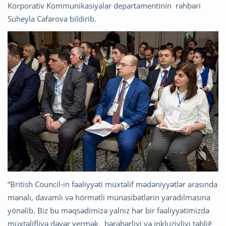
Korporativ Kommunikasiyalar departamentinin rəhbəri
Süheyla Cəfərova bildirib.
“British Council-in fəaliyyəti müxtəlif mədəniyyətlər arasında
mənalı, davamlı və hörmətli münasibətlərin yaradılmasına
yönəlib. Biz bu məqsədimizə yalnız hər bir fəaliyyətimizdə
müxtəlifliyə dəyər vermək, bərabərliyi və inkluzivliyi təbliğ