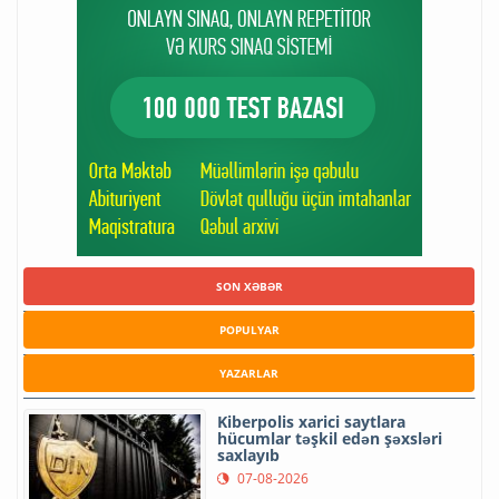
SON XƏBƏR
POPULYAR
YAZARLAR
Kiberpolis xarici saytlara
hücumlar təşkil edən şəxsləri
saxlayıb
07-08-2026