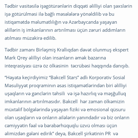
Tədbir vasitəsilə işəgötürənlərin diqqəti əlilliyi olan şəxslərin
işə götürülməsi ilə bağlı məsələlərə yönəldilib və bu
istiqamətdə məlumatlılığın və Azərbaycanda yaşayan
əlillərin iş imkanlarının artırılması üçün zəruri addımların
atılması müzakirə edilib.
Tədbir zamanı Birləşmiş Krallıqdan dəvət olunmuş ekspert
Mark Qrey əlilliyi olan insanların əmək bazarına
inteqrasiyası üzrə öz ölkəsinin təcrübəsi haqqında danışıb.
“Həyata keçirdiyimiz “Bakcell Stars” adlı Korporativ Sosial
Məsuliyyət proqraminın əsas istiqamətlərindən biri əlilliyi
uşaqların və gənclərin təhsili və işə hazırlıq və məşğulluq
imkanlarının artırılmasıdır. Bakcell hər zaman ölkəmizin
müxtəlif bölgələrində yaşayan fiziki və emosional qüsuru
olan uşaqların və onların ailələrin yanındadır və biz onların
cəmiyyətin fəal və bərabərhüquqlu üzvü olması üçün
əlimizdən gələni edirik” deyə, Bakcell şirkətinin PR və