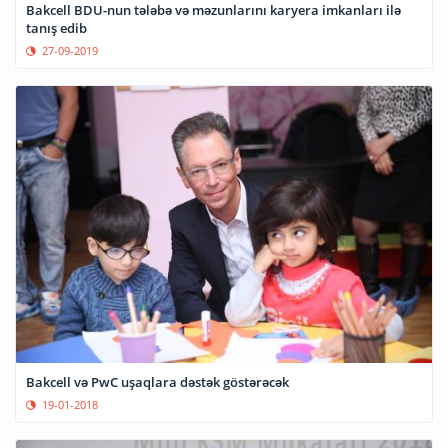
Bakcell BDU-nun tələbə və məzunlarını karyera imkanları ilə
tanış edib
27-09-2019
Bakcell və PwC uşaqlara dəstək göstərəcək
19-01-2018