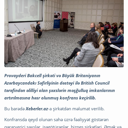
Provayderi Bakcell şirkəti və Böyük Britaniyanın
Azərbaycandakı Səfirliyinin dəstəyi ilə British Council
tərəfindən əlilliyi olan şəxslərin məşğulluq imkanlarının
artırılmasına həsr olunmuş konfrans keçirilib.
Bu barədə
Xeberler.az
-a şirkətdən məlumat verilib.
Konfransda qeyd olunan sahə üzrə fəaliyyət göstərən
qərarverici şəxslər, işəgötürənlər, biznes şirkətləri, Əmək və