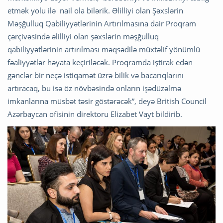
etmək yolu ilə nail ola bilərik. Əlilliyi olan Şəxslərin
Məşğulluq Qabiliyyətlərinin Artırılmasına dair Proqram
çərçivəsində əlilliyi olan şəxslərin məşğulluq
qabiliyyətlərinin artırılması məqsədilə müxtəlif yönümlü
fəaliyyətlər həyata keçiriləcək. Proqramda iştirak edən
gənclər bir neçə istiqamət üzrə bilik və bacarıqlarını
artıracaq, bu isə öz növbəsində onların işədüzəlmə
imkanlarına müsbət təsir göstərəcək”, deyə British Council
Azərbaycan ofisinin direktoru Elizabet Vayt bildirib.