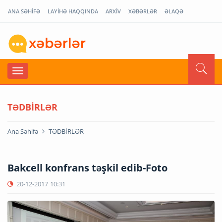
ANA SƏHİFƏ
LAYİHƏ HAQQINDA
ARXİV
XƏBƏRLƏR
ƏLAQƏ
TƏDBİRLƏR
Ana Səhifə
TƏDBİRLƏR
Bakcell konfrans təşkil edib-Foto
20-12-2017
10:31