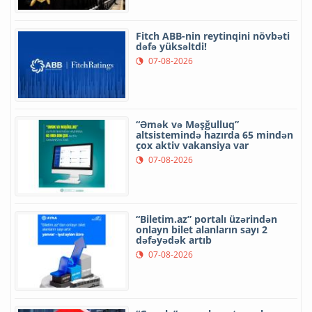
Fitch ABB-nin reytinqini növbəti
dəfə yüksəltdi!
07-08-2026
“Əmək və Məşğulluq”
altsistemində hazırda 65 mindən
çox aktiv vakansiya var
07-08-2026
“Biletim.az” portalı üzərindən
onlayn bilet alanların sayı 2
dəfəyədək artıb
07-08-2026