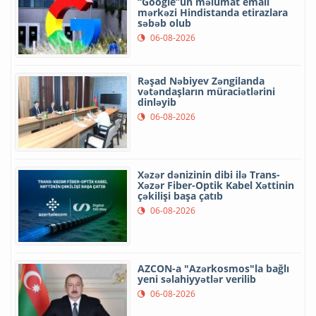
“Google”un məlumat emalı
mərkəzi Hindistanda etirazlara
səbəb olub
06-08-2026
Rəşad Nəbiyev Zəngilanda
vətəndaşların müraciətlərini
dinləyib
06-08-2026
Xəzər dənizinin dibi ilə Trans-
Xəzər Fiber-Optik Kabel Xəttinin
çəkilişi başa çatıb
06-08-2026
AZCON-a "Azərkosmos"la bağlı
yeni səlahiyyətlər verilib
06-08-2026