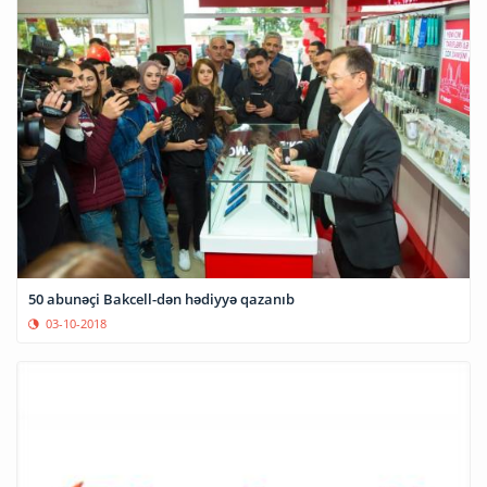
50 abunəçi Bakcell-dən hədiyyə qazanıb
03-10-2018