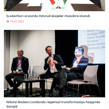
İş adamları arasında mövcud əlaqələr müzakirə olunub
19-07-2023
Nikolai Beckers Londonda rəqəmsal transformasiya haqqında
danışıb