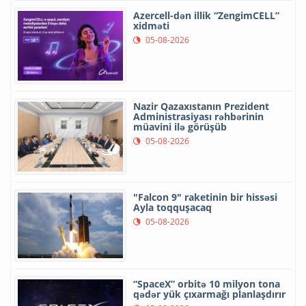
Azercell-dən illik “ZengimCELL”
xidməti
05-08-2026
Nazir Qazaxıstanın Prezident
Administrasiyası rəhbərinin
müavini ilə görüşüb
05-08-2026
"Falcon 9" raketinin bir hissəsi
Ayla toqquşacaq
05-08-2026
“SpaceX” orbitə 10 milyon tona
qədər yük çıxarmağı planlaşdırır