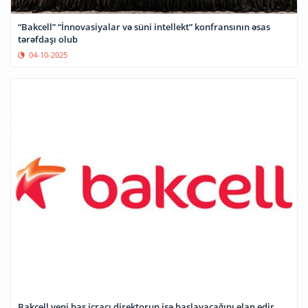
“Bakcell” “İnnovasiyalar və süni intellekt” konfransının əsas
tərəfdaşı olub
04-10-2025
Bakcell yeni baş icraçı direktorun işə başlayacağını elan edir