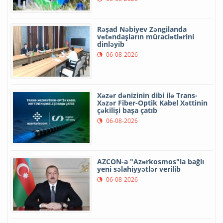
Rəşad Nəbiyev Zəngilanda
vətəndaşların müraciətlərini
dinləyib
06-08-2026
Xəzər dənizinin dibi ilə Trans-
Xəzər Fiber-Optik Kabel Xəttinin
çəkilişi başa çatıb
06-08-2026
AZCON-a "Azərkosmos"la bağlı
yeni səlahiyyətlər verilib
06-08-2026