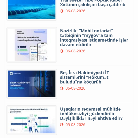
Xəttinin çəkilişini başa çatdırıb
06-08-2026
Nazirlik: “Mobil notariat”
tətbiqinin “mygov”a tam
inteqrasiyası istiqamətində işlər
davam etdirilir
06-08-2026
Beş İcra Hakimiyyəti İT
sistemlərini “Hökumət
buludu”na köçürüb
06-08-2026
Uşaqların rəqəmsal mühitdə
təhlükəsizliyi gücləndirilir -
Dəyişikliklər nəyi ehtiva edir?
05-08-2026