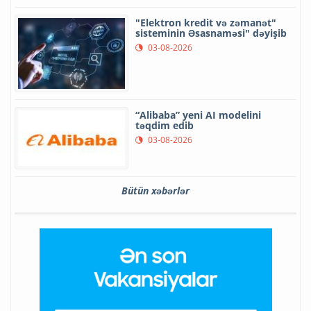
"Elektron kredit və zəmanət"
sisteminin Əsasnaməsi" dəyişib
03-08-2026
“Alibaba” yeni AI modelini
təqdim edib
03-08-2026
Bütün xəbərlər