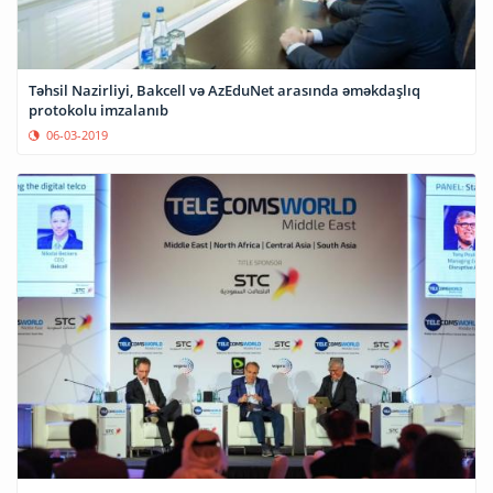
Təhsil Nazirliyi, Bakcell və AzEduNet arasında əməkdaşlıq
protokolu imzalanıb
06-03-2019