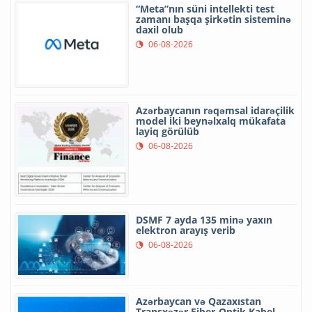
“Meta”nın süni intellekti test
zamanı başqa şirkətin sisteminə
daxil olub
06-08-2026
Azərbaycanın rəqəmsal idarəçilik
model iki beynəlxalq mükafata
layiq görülüb
06-08-2026
DSMF 7 ayda 135 minə yaxın
elektron arayış verib
06-08-2026
Azərbaycan və Qazaxıstan
Transxəzər Fiber-Optik Kabel