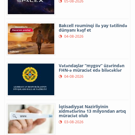
05-08-2026
Bakcell rouminqi ilə yay tətilində
dünyanı kəşf et
04-08-2026
Vətəndaşlar “mygov” üzərindən
FHN-ə müraciət edə biləcəklər
04-08-2026
İqtisadiyyat Nazirliyinin
xidmətlərinə 13 milyondan artıq
müraciət olub
03-08-2026