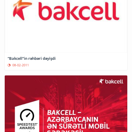
“Bakcell”in rəhbəri dəyişdi
08-02-2011