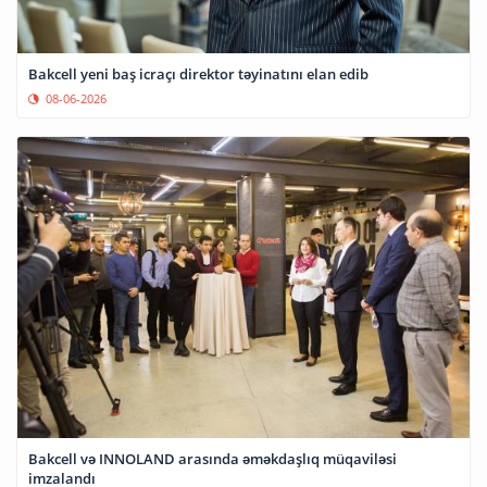
Bakcell yeni baş icraçı direktor təyinatını elan edib
08-06-2026
Bakcell və INNOLAND arasında əməkdaşlıq müqaviləsi
imzalandı