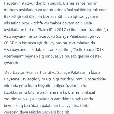
Heyətinin 9 üzvündən biri seçilib. Biznes sahəsinin ən
mühüm təşkilatları və tədbirlərində fəal şəkildə iştirak edən
Bakcell şirkəti ölkənin biznes mühiti və iqtisadiyyatının
inkişafına böyük töhfə verməkdə davam edir. Belə
təşkilatların biri də “Bakcell”in 2017-ci ildən bəri üzv olduğu
Azərbaycan-Fransa Ticarət və Sənaye Palatasıdır. Şirkət
CCİAF-nin bir neçə uğurlu layihəsinə, o cümlədən da
Azərbaycanda ilk dəfə olaraq keçirilmiş “ActInSpace 2018
Azerbaijan” beynəlxalq innovasiya müsabiqəsinə dəstək
göstərib.
“Azərbaycan-Fransa Ticarət və Sənaye Palatasının İdarə
Heyətinə üzv seçildiyim üçün qürur duyuram. Göstərdikləri
etimada görə İdarə Heyətinin digər üzvlərinə öz
təşəkkürümü bildirirəm.İnanıram ki, biznesin inkişaf
etdirilməsi və iş əlaqələrinin yaradılması sahəsində
beynəlxalq təcrübəm palatanın fəaliyyətinə töhfə
verəcək”,deyə Nikolai Beckers bildirib.