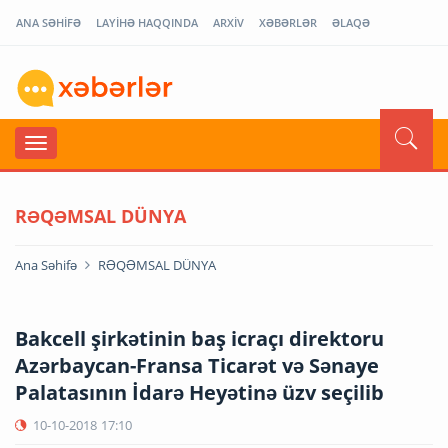
ANA SƏHİFƏ
LAYİHƏ HAQQINDA
ARXİV
XƏBƏRLƏR
ƏLAQƏ
RƏQƏMSAL DÜNYA
Ana Səhifə
RƏQƏMSAL DÜNYA
Bakcell şirkətinin baş icraçı direktoru
Azərbaycan-Fransa Ticarət və Sənaye
Palatasının İdarə Heyətinə üzv seçilib
10-10-2018
17:10