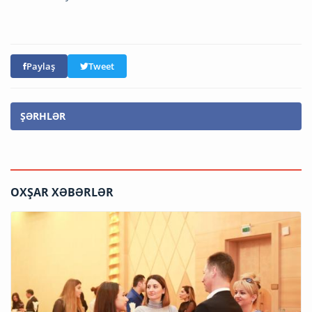
Paylaş
Tweet
ŞƏRHLƏR
OXŞAR XƏBƏRLƏR