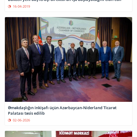
16-04-2019
Əməkdaşlığın inkişafı üçün Azərbaycan-Niderland Ticarət
Palatası təsis edilib
02-06-2026