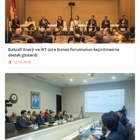
Bakcell Enerji və İKT üzrə biznes-forumunun keçirilməsinə
dəstək göstərdi
12-10-2018