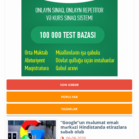
SON XƏBƏR
POPULYAR
YAZARLAR
“Google”un məlumat emalı
mərkəzi Hindistanda etirazlara
səbəb olub
06-08-2026