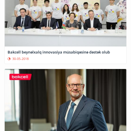
Bakcell beynəlxalq innovasiya müsabiqəsinə dəstək olub
30-05-2018