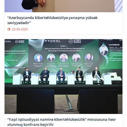
“Azərbaycanda kibertəhlükəsizliyə yanaşma yüksək
səviyyədədir”
23-09-2023
“Yaşıl iqtisadiyyat naminə kibertəhlükəsizlik” mövzusuna həsr
olunmuş konfrans keçirilir