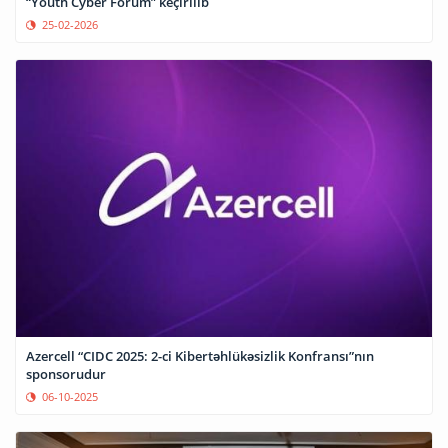
“Youth Cyber Forum” keçirilib
25-02-2026
Azercell “CIDC 2025: 2-ci Kibertəhlükəsizlik Konfransı”nın
sponsorudur
06-10-2025