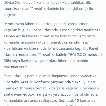
Dövlət Xidməti və ölkənin ən böyük kibertəhlükəsizlik
müəssisəsi olan “Prosol” şirkətinin birgə təşkilatçılığı ilə
keçirilir.
"Azərbaycan Kibertəhlükəsizlik günləri" çərçivəsində
keçirilən bugünkü panel iclasında "Prosol" şirkəti tərəfindən
ssenari əsaslı kibertəqdimat “Mavi komanda” və “qırmızı
komanda” arasında virtual müharibə canlandırması:
kiberhücum və kibermüdafiə" mövzusunda keçirilir. Panel
iclasının moderatoru “Prosol” şirkətinin TƏM (SOC) meneceri
Əlihüseyn Bayramov iştirakçılara kiberhəllər barədə
məlumat verib.
Panel iclası ilə paralel olaraq “Rəqəmsal iqtisadiyyatlar və
Kibertəhlükəsizlik” konfransı çərçivəsində “Taxt Oyunları”
(Game of Thrones) formatlı kiberyarış keçirilir. Kiberyarış 5
saat davam edəcək. Yarış 2 və ya 3 üzvdən ibarət olmaqla,
komandalar arasında reallaşacaq. Seçiləcək 10 komanda