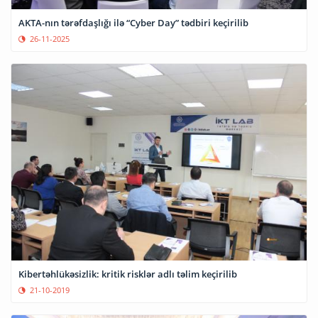
AKTA-nın tərəfdaşlığı ilə “Cyber Day” tədbiri keçirilib
26-11-2025
Kibertəhlükəsizlik: kritik risklər adlı təlim keçirilib
21-10-2019