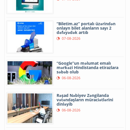
“Biletim.az” portalı üzərindən
onlayn bilet alanların sayı 2
dəfəyədək artıb
07-08-2026
“Google”un məlumat emalı
mərkəzi Hindistanda etirazlara
səbəb olub
06-08-2026
Rəşad Nəbiyev Zəngilanda
vətəndaşların müraciətlərini
dinləyib
06-08-2026