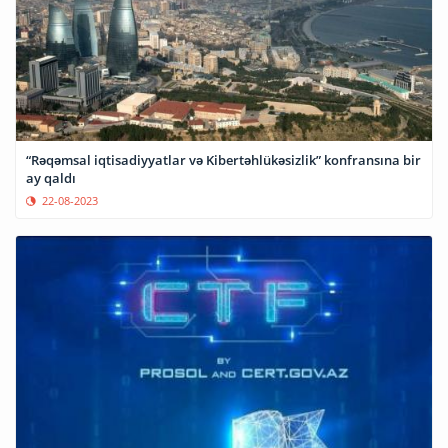
“Rəqəmsal iqtisadiyyatlar və Kibertəhlükəsizlik” konfransına bir
ay qaldı
22-08-2023