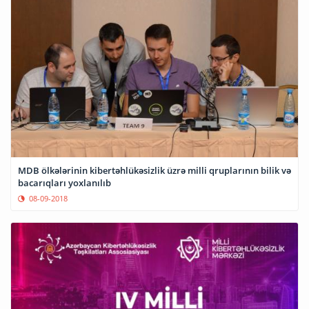
MDB ölkələrinin kibertəhlükəsizlik üzrə milli qruplarının bilik və
bacarıqları yoxlanılıb
08-09-2018