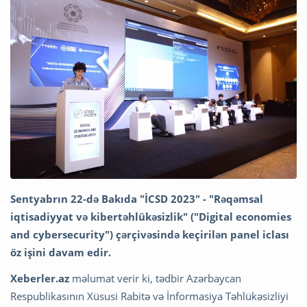
Sentyabrın 22-də Bakıda "İCSD 2023" - "Rəqəmsal
iqtisadiyyat və kibertəhlükəsizlik" ("Digital economies
and cybersecurity") çərçivəsində keçirilən panel iclası
öz işini davam edir.
Xeberler.az
məlumat verir ki, tədbir Azərbaycan
Respublikasının Xüsusi Rabitə və İnformasiya Təhlükəsizliyi