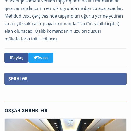
müsabiqə zamanı verilən tapşırıqların həllini mümkün ən
qısa zamanda təmin etmək uğrunda mübarizə aparacaqlar.
Məhdud vaxt çərçivəsində tapşırıqları uğurla yerinə yetirən
və ən yüksək xal toplayan komanda “Taxt”ın sahibi (qalib)
elan olunacaq. Qalib komandanın üzvləri xüsusi
mükafatlarla təltif ediləcək.
Paylaş
Tweet
ŞƏRHLƏR
OXŞAR XƏBƏRLƏR