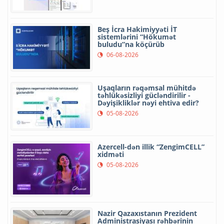
Beş İcra Hakimiyyəti İT
sistemlərini “Hökumət
buludu”na köçürüb
06-08-2026
Uşaqların rəqəmsal mühitdə
təhlükəsizliyi gücləndirilir -
Dəyişikliklər nəyi ehtiva edir?
05-08-2026
Azercell-dən illik “ZengimCELL”
xidməti
05-08-2026
Nazir Qazaxıstanın Prezident
Administrasiyası rəhbərinin