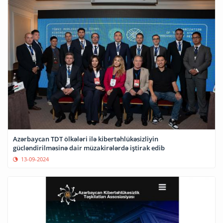
Azərbaycan TDT ölkələri ilə kibertəhlükəsizliyin
gücləndirilməsinə dair müzakirələrdə iştirak edib
13-09-2024