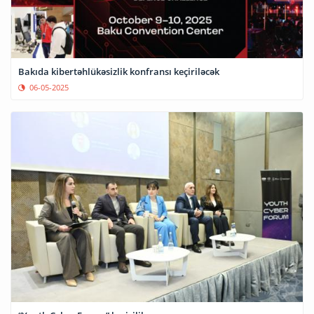
Bakıda kibertəhlükəsizlik konfransı keçiriləcək
06-05-2025