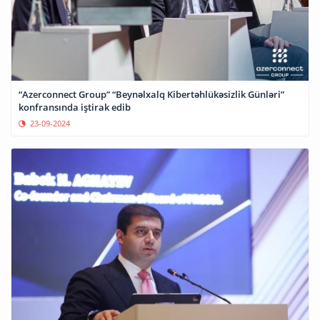
“Azerconnect Group” “Beynəlxalq Kibertəhlükəsizlik Günləri”
konfransında iştirak edib
23-09-2024