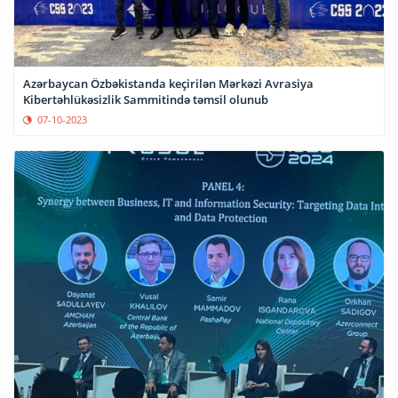
Azərbaycan Özbəkistanda keçirilən Mərkəzi Avrasiya
Kibertəhlükəsizlik Sammitində təmsil olunub
07-10-2023