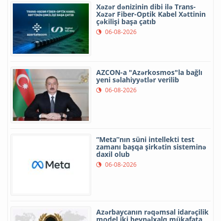
Xəzər dənizinin dibi ilə Trans-
Xəzər Fiber-Optik Kabel Xəttinin
çəkilişi başa çatıb
06-08-2026
AZCON-a "Azərkosmos"la bağlı
yeni səlahiyyətlər verilib
06-08-2026
“Meta”nın süni intellekti test
zamanı başqa şirkətin sisteminə
daxil olub
06-08-2026
Azərbaycanın rəqəmsal idarəçilik
model iki beynəlxalq mükafata