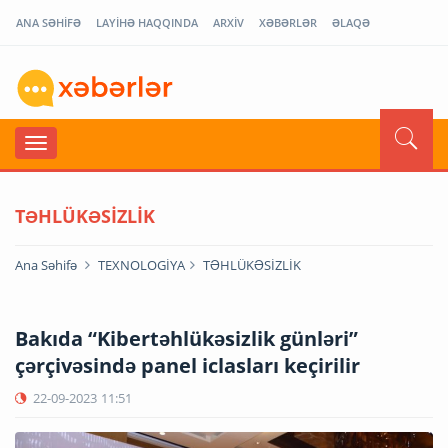
ANA SƏHİFƏ
LAYİHƏ HAQQINDA
ARXİV
XƏBƏRLƏR
ƏLAQƏ
TƏHLÜKƏSİZLİK
Ana Səhifə
TEXNOLOGİYA
TƏHLÜKƏSİZLİK
Bakıda “Kibertəhlükəsizlik günləri”
çərçivəsində panel iclasları keçirilir
22-09-2023
11:51