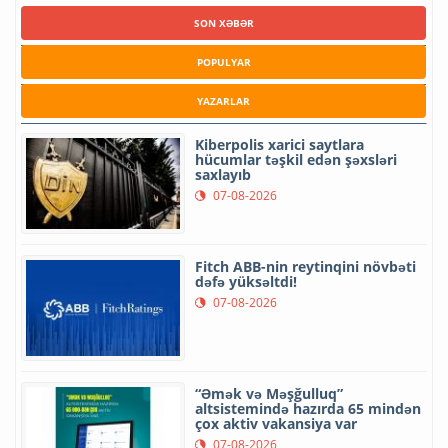
SON XƏBƏR
POPULYAR
YAZARLAR
Kiberpolis xarici saytlara
hücumlar təşkil edən şəxsləri
saxlayıb
07-08-2026
Fitch ABB-nin reytinqini növbəti
dəfə yüksəltdi!
07-08-2026
“Əmək və Məşğulluq”
altsistemində hazırda 65 mindən
çox aktiv vakansiya var
07-08-2026