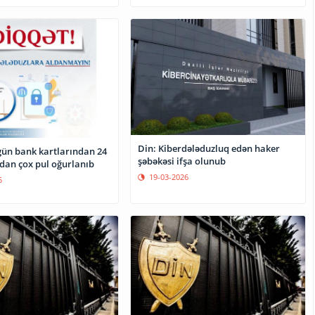
Din: Kiberdələduzluq edən haker
gün bank kartlarından 24
şəbəkəsi ifşa olunub
an çox pul oğurlanıb
19-03-2026
5