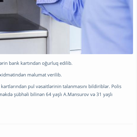
ərin bank kartından oğurluq edilib.
 xidmətindən məlumat verilib.
 kartlarından pul vəsaitlərinin talanmasını bildiriblər. Polis
tməkdə şübhəli bilinən 64 yaşlı A.Mansurov və 31 yaşlı