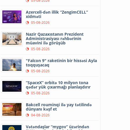
05-08-2026
Azercell-dən illik “ZengimCELL”
xidməti
05-08-2026
Nazir Qazaxıstanın Prezident
Administrasiyası rəhbərinin
müavini ilə görüşüb
05-08-2026
"Falcon 9" raketinin bir hissəsi Ayla
toqquşacaq
05-08-2026
“SpaceX” orbitə 10 milyon tona
qədər yük çıxarmağı planlaşdırır
05-08-2026
Bakcell rouminqi ilə yay tətilində
dünyanı kəşf et
04-08-2026
Vətəndaşlar “mygov” üzərindən