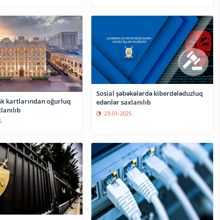
Sosial şəbəkələrdə kiberdələduzluq
k kartlarından oğurluq
edənlər saxlanılıb
lanılıb
23-01-2025
5