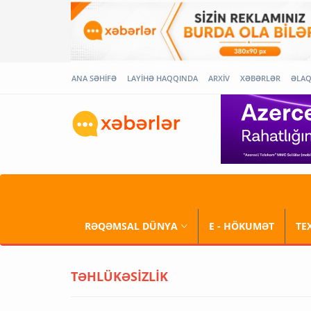
ANA SƏHİFƏ
LAYİHƏ HAQQINDA
ARXİV
XƏBƏRLƏR
ƏLA
RƏQƏMSAL DÜNYA
E - HÖKUMƏT
TE
TƏHLÜKƏSİZLİK