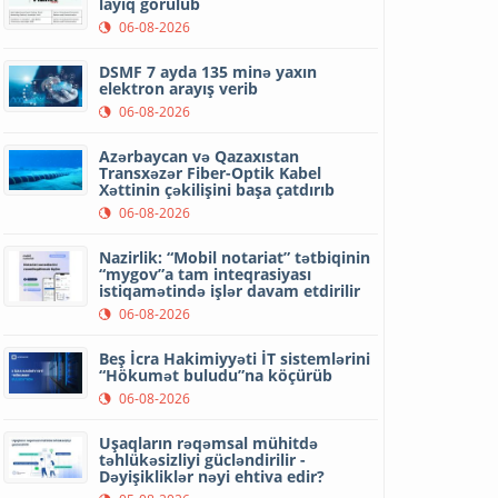
layiq görülüb
06-08-2026
DSMF 7 ayda 135 minə yaxın
elektron arayış verib
06-08-2026
Azərbaycan və Qazaxıstan
Transxəzər Fiber-Optik Kabel
Xəttinin çəkilişini başa çatdırıb
06-08-2026
Nazirlik: “Mobil notariat” tətbiqinin
“mygov”a tam inteqrasiyası
istiqamətində işlər davam etdirilir
06-08-2026
Beş İcra Hakimiyyəti İT sistemlərini
“Hökumət buludu”na köçürüb
06-08-2026
Uşaqların rəqəmsal mühitdə
təhlükəsizliyi gücləndirilir -
Dəyişikliklər nəyi ehtiva edir?