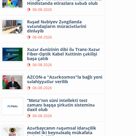
Hindistanda etirazlara səbəb olub
06-08-2026
Rəşad Nəbiyev Zəngilanda
vətəndaşların müraciətlərini
dinləyib
06-08-2026
Xəzər dənizinin dibi ilə Trans-Xəzər
Fiber-Optik Kabel Xəttinin çəkilişi
başa çatıb
06-08-2026
AZCON-a "Azərkosmos"la bağlı yeni
səlahiyyətlər verilib
06-08-2026
“Meta”nın süni intellekti test
zamanı başqa şirkətin sisteminə
daxil olub
06-08-2026
Azərbaycanın rəqəmsal idarəçilik
model iki beynəlxalq mükafata