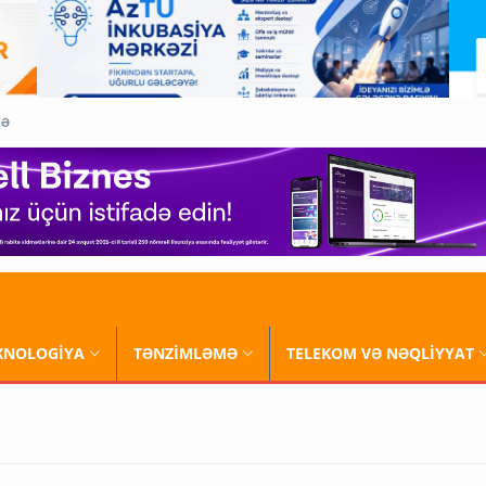
QƏ
XNOLOGİYA
TƏNZİMLƏMƏ
TELEKOM VƏ NƏQLİYYAT