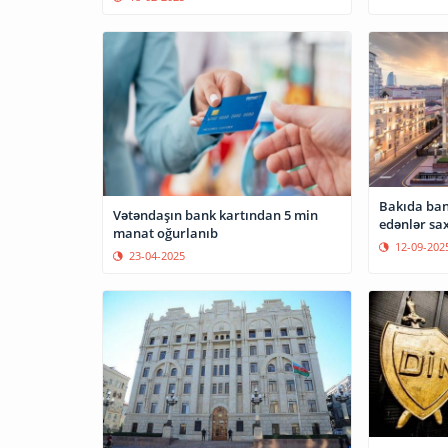
Bakıda ban
Vətəndaşın bank kartından 5 min
edənlər sax
manat oğurlanıb
12-09-202
23-04-2025