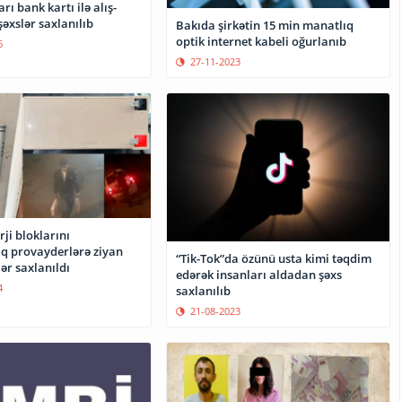
rı bank kartı ilə alış-
şəxslər saxlanılıb
Bakıda şirkətin 15 min manatlıq
optik internet kabeli oğurlanıb
6
27-11-2023
ji bloklarını
q provayderlərə ziyan
“Tik-Tok”da özünü usta kimi təqdim
ər saxlanıldı
edərək insanları aldadan şəxs
4
saxlanılıb
21-08-2023