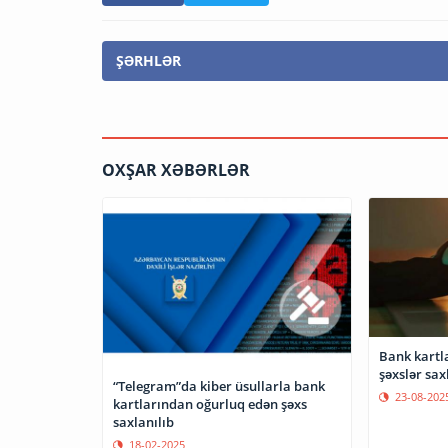
ŞƏRHLƏR
OXŞAR XƏBƏRLƏR
Bank kartl
şəxslər sax
“Telegram”da kiber üsullarla bank
23-08-202
kartlarından oğurluq edən şəxs
saxlanılıb
18-02-2025