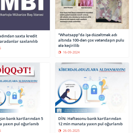
“Whatsapp”da işə düzəltmək adı
adından saxta kredit
altında 100-dən çox vətəndaşın pulu
yaradanlar saxlanılıb
ələ keçirilib
6
16-09-2024
gün bank kartlarından 5
DİN: Həftəsonu bank kartlarından
 yaxın pul oğurlanıb
12 min manata yaxın pul oğurlanıb
5
26-05-2025