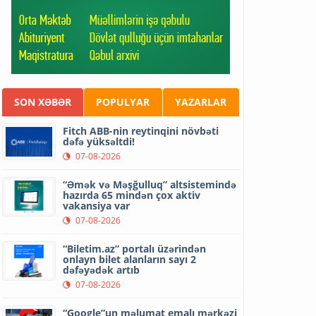
SON XƏBƏR
POPULYAR
YAZARLAR
Fitch ABB-nin reytinqini növbəti
dəfə yüksəltdi!
07-08-2026
“Əmək və Məşğulluq” altsistemində
hazırda 65 mindən çox aktiv
vakansiya var
07-08-2026
“Biletim.az” portalı üzərindən
onlayn bilet alanların sayı 2
dəfəyədək artıb
07-08-2026
“Google”un məlumat emalı mərkəzi