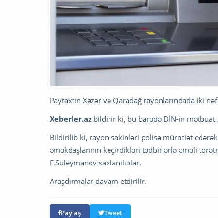
Paytaxtın Xəzər və Qaradağ rayonlarındada iki nəf
Xeberler.az
bildirir ki, bu barədə DİN-in mətbuat
Bildirilib ki, rayon sakinləri polisə müraciət edərək
əməkdaşlarının keçirdikləri tədbirlərlə əməli törə
E.Süleymanov saxlanılıblar.
Araşdırmalar davam etdirilir.
Paylaş
Tweet