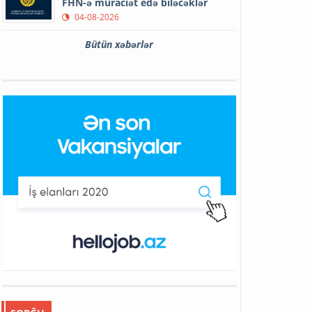
FHN-ə müraciət edə biləcəklər
04-08-2026
Bütün xəbərlər