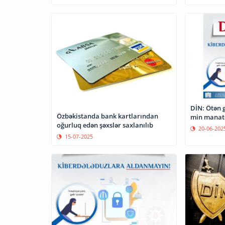
DİN: Ötən 
Özbəkistanda bank kartlarından
min manatd
oğurluq edən şəxslər saxlanılıb
20-06-202
15-07-2025