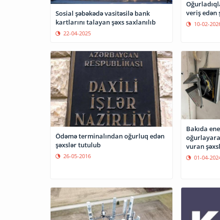
Oğurladıqla
veriş edən 
Sosial şəbəkədə vasitəsilə bank
kartlarını talayan şəxs saxlanılıb
10-02-202
22-04-2025
Bakıda ener
Ödəmə terminalından oğurluq edən
oğurlayara
şəxslər tutulub
vuran şəxsl
26-05-2016
01-04-202