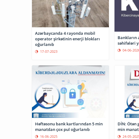
Azərbaycanda 4 rayonda mobil
Bankların 
operator şirkətinin enerji blokları
səhifələri 
oğurlanıb
04-06-202
17-07-2023
Həftəsonu bank kartlarından 5 min
DİN: Ötən 
manatdan çox pul oğurlanıb
min manata
16-06-2025
24-05-202