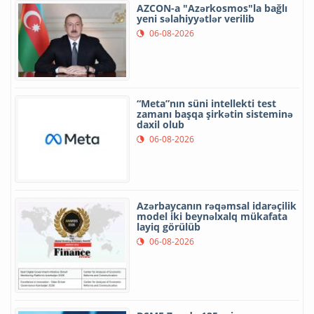
AZCON-a "Azərkosmos"la bağlı
yeni səlahiyyətlər verilib
06-08-2026
“Meta”nın süni intellekti test
zamanı başqa şirkətin sisteminə
daxil olub
06-08-2026
Azərbaycanın rəqəmsal idarəçilik
model iki beynəlxalq mükafata
layiq görülüb
06-08-2026