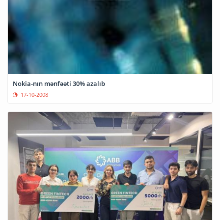
Nokia-nın mənfəəti 30% azalıb
17-10-2008