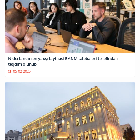
Niderlandın ən yaxşı layihəsi BANM tələbələri tərəfindən
təqdim olunub
05-02-2025