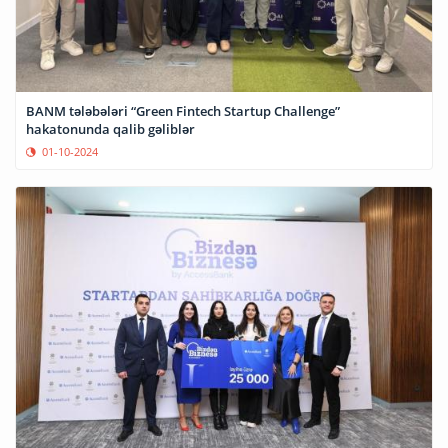
BANM tələbələri “Green Fintech Startup Challenge”
hakatonunda qalib gəliblər
01-10-2024