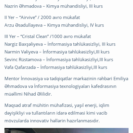
Nəzrin Əhmədova – Kimya mühəndisliyi, III kurs
II Yer – “Airvive” / 2000 avro mükafat
Arzu Əsədullayeva – Kimya mühəndisliyi, IV kurs
III Yer – “Cristal Clean” /1000 avro mükafat
Nərgiz Baxşəliyeva – İnformasiya təhlükəsizliyi, III kurs
Nərmin Vəliyeva – İnformasiya təhlükəsizliyi,III kurs
Sevinc Rüstəmova – İnformasiya təhlükəsizliyi,III kurs
Vəfa Qafarzadə – İnformasiya təhlükəsizliyi,III kurs
Mentor İnnovasiya və tədqiqatlar mərkəzinin rəhbəri Emiliya
Əhmədova və İnformasiya texnologiyaları kafedrasının
müəllimi Nihad Əlilidir.
Məqsəd ətraf mühitin mühafizəsi, yaşıl enerji, iqlim
dəyişikliyi və tullantıların idarə edilməsi kimi vacib
mövzularda innovativ həllərin hazırlanmasıdır.