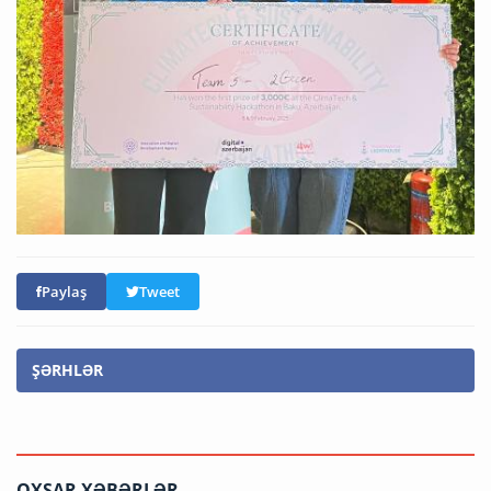
Paylaş
Tweet
ŞƏRHLƏR
OXŞAR XƏBƏRLƏR