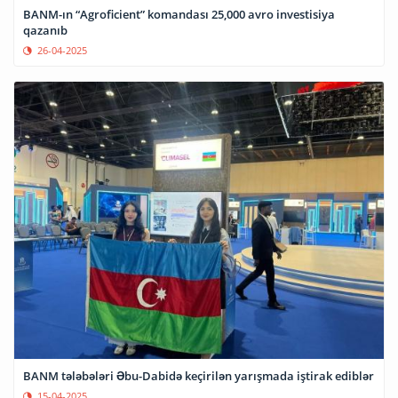
BANM-ın “Agroficient” komandası 25,000 avro investisiya
qazanıb
26-04-2025
BANM tələbələri Əbu-Dabidə keçirilən yarışmada iştirak ediblər
15-04-2025