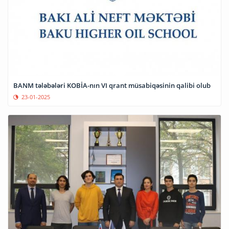
BANM tələbələri KOBİA-nın VI qrant müsabiqəsinin qalibi olub
23-01-2025