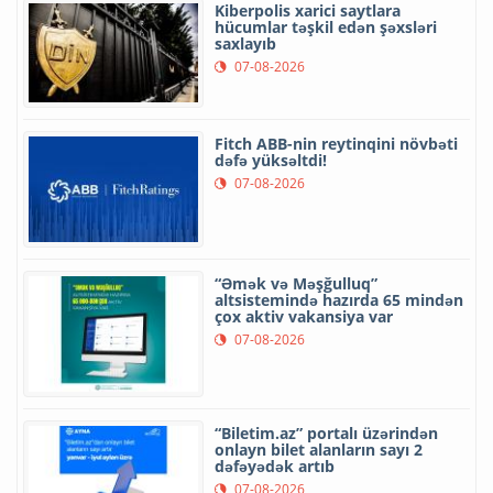
Kiberpolis xarici saytlara
hücumlar təşkil edən şəxsləri
saxlayıb
07-08-2026
Fitch ABB-nin reytinqini növbəti
dəfə yüksəltdi!
07-08-2026
“Əmək və Məşğulluq”
altsistemində hazırda 65 mindən
çox aktiv vakansiya var
07-08-2026
“Biletim.az” portalı üzərindən
onlayn bilet alanların sayı 2
dəfəyədək artıb
07-08-2026