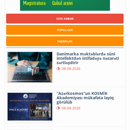
SON XƏBƏR
POPULYAR
YAZARLAR
Danimarka məktəblərdə süni
intellektdən istifadəyə nəzarəti
sərtləşdirir
08-08-2026
“Azərkosmos”un KOSMİK
Akademiyası mükafata layiq
görülüb
08-08-2026