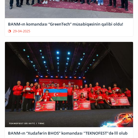
BANM-ın komandası “GreenTech” müsabiqəsinin qalibi oldu!
29-04-2025
BANM-ın “Xudafərin BHOS” komandası "TEKNOFEST"də lll olub