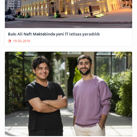
Bakı Ali Neft Məktəbində yeni İT ixtisas yaradılıb
19-05-2018