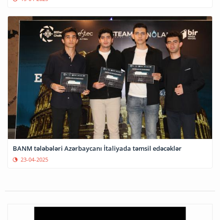
BANM tələbələri Azərbaycanı İtaliyada təmsil edəcəklər
23-04-2025