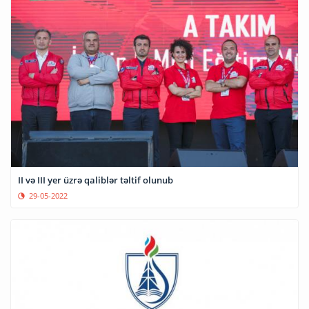
II və III yer üzrə qaliblər təltif olunub
29-05-2022