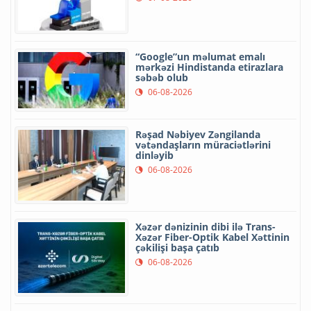
“Google”un məlumat emalı
mərkəzi Hindistanda etirazlara
səbəb olub
06-08-2026
Rəşad Nəbiyev Zəngilanda
vətəndaşların müraciətlərini
dinləyib
06-08-2026
Xəzər dənizinin dibi ilə Trans-
Xəzər Fiber-Optik Kabel Xəttinin
çəkilişi başa çatıb
06-08-2026