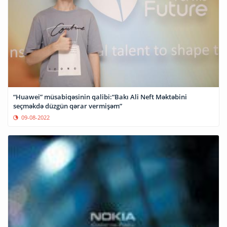
“Huawei” müsabiqəsinin qalibi:“Bakı Ali Neft Məktəbini
seçməkdə düzgün qərar vermişəm”
09-08-2022