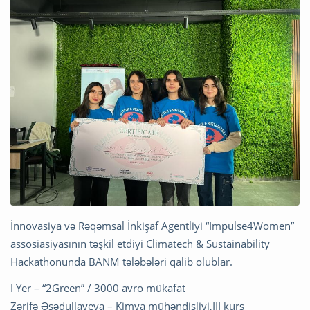
İnnovasiya və Rəqəmsal İnkişaf Agentliyi “Impulse4Women”
assosiasiyasının təşkil etdiyi Climatech & Sustainability
Hackathonunda BANM tələbələri qalib olublar.
I Yer – “2Green” / 3000 avro mükafat
Zərifə Əsədullayeva – Kimya mühəndisliyi,III kurs