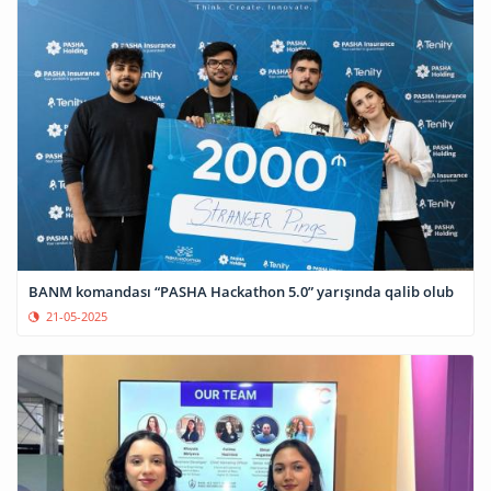
BANM komandası “PASHA Hackathon 5.0” yarışında qalib olub
21-05-2025