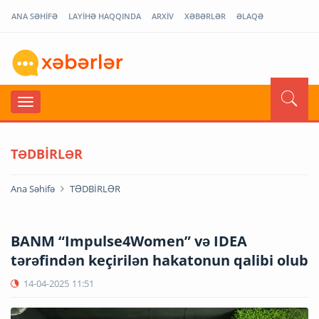
ANA SƏHİFƏ
LAYİHƏ HAQQINDA
ARXİV
XƏBƏRLƏR
ƏLAQƏ
TƏDBİRLƏR
Ana Səhifə
TƏDBİRLƏR
BANM “Impulse4Women” və IDEA
tərəfindən keçirilən hakatonun qalibi olub
14-04-2025
11:51