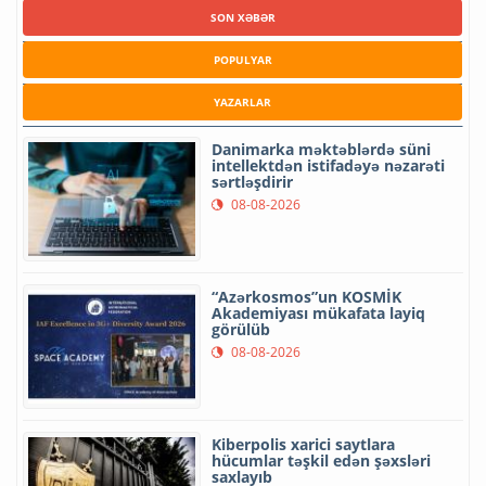
SON XƏBƏR
POPULYAR
YAZARLAR
Danimarka məktəblərdə süni
intellektdən istifadəyə nəzarəti
sərtləşdirir
08-08-2026
“Azərkosmos”un KOSMİK
Akademiyası mükafata layiq
görülüb
08-08-2026
Kiberpolis xarici saytlara
hücumlar təşkil edən şəxsləri
saxlayıb