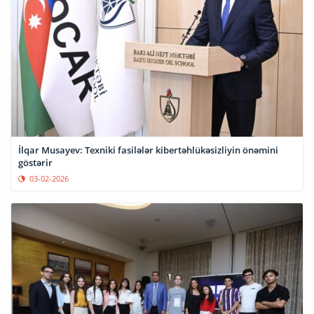
İlqar Musayev: Texniki fasilələr kibertəhlükəsizliyin önəmini
göstərir
03-02-2026