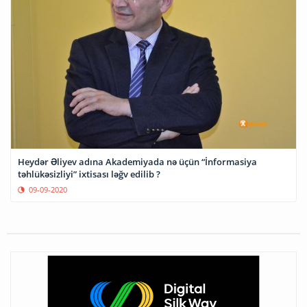
Heydər Əliyev adına Akademiyada nə üçün “İnformasiya
təhlükəsizliyi” ixtisası ləğv edilib ?
09-09-2020