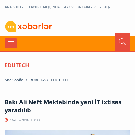
ANA SƏHİFƏ
LAYİHƏ HAQQINDA
ARXİV
XƏBƏRLƏR
ƏLAQƏ
EDUTECH
Ana Səhifə
RUBRİKA
EDUTECH
Bakı Ali Neft Məktəbində yeni İT ixtisas
yaradılıb
19-05-2018
10:00