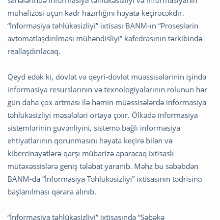
sahələrində informasiya təhlükəsizliyi və informasiyanın
mühafizəsi üçün kadr hazırlığını həyata keçirəcəkdir.
“İnformasiya təhlükəsizliyi” ixtisası BANM-ın “Proseslərin
avtomatlaşdırılması mühəndisliyi” kafedrasının tərkibində
reallaşdırılacaq.
Qeyd edək ki, dövlət və qeyri-dövlət müəssisələrinin işində
informasiya resurslarının və texnologiyalarının rolunun hər
gün daha çox artması ilə həmin müəssisələrdə informasiya
təhlükəsizliyi məsələləri ortaya çıxır. Ölkədə informasiya
sistemlərinin güvənliyini, sistemə bağlı informasiya
ehtiyatlarının qorunmasını həyata keçirə bilən və
kibercinayətlərə qarşı mübarizə aparacaq ixtisaslı
mütəxəssislərə geniş tələbat yaranıb. Məhz bu səbəbdən
BANM-da “İnformasiya Təhlükəsizliyi” ixtisasının tədrisinə
başlanılması qərara alınıb.
“İnformasiya təhlükəsizliyi” ixtisasında “Şəbəkə