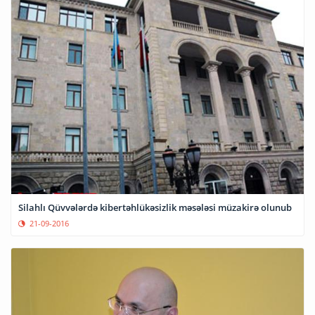
Silahlı Qüvvələrdə kibertəhlükəsizlik məsələsi müzakirə olunub
21-09-2016