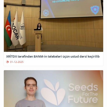
XRİTDX tərəfindən BANM-in tələbələri üçün ustad dərsi keçirilib
01-12-2025