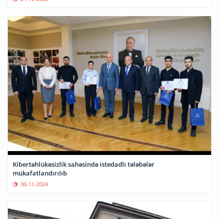
Kibertəhlükəsizlik sahəsində istedadlı tələbələr
mükafatlandırılıb
30-11-2024