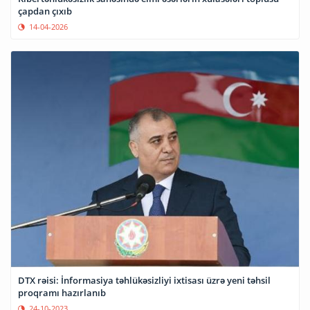
çapdan çıxıb
14-04-2026
DTX rəisi: İnformasiya təhlükəsizliyi ixtisası üzrə yeni təhsil
proqramı hazırlanıb
24-10-2023