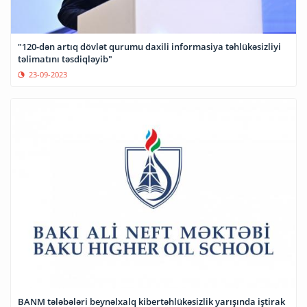
"120-dən artıq dövlət qurumu daxili informasiya təhlükəsizliyi
təlimatını təsdiqləyib"
23-09-2023
BANM tələbələri beynəlxalq kibertəhlükəsizlik yarışında iştirak