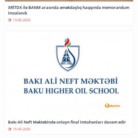
XRİTDX ilə BANM arasında əməkdaşlıq haqqında memorandum
imzalanıb
13-06-2024
Bakı Ali Neft Məktəbində onlayn final imtahanları davam edir
15-05-2020