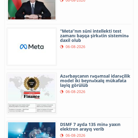
06-08-2026
“Meta”nın süni intellekti test
zamanı başqa şirkətin sisteminə
daxil olub
06-08-2026
Azərbaycanın rəqəmsal idarəçilik
model iki beynəlxalq mükafata
layiq görülüb
06-08-2026
DSMF 7 ayda 135 minə yaxın
elektron arayış verib
06-08-2026