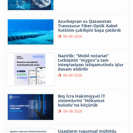
Azərbaycan və Qazaxıstan
Transxəzər Fiber-Optik Kabel
Xəttinin çəkilişini başa çatdırıb
06-08-2026
Nazirlik: “Mobil notariat”
tətbiqinin “mygov”a tam
inteqrasiyası istiqamətində işlər
davam etdirilir
06-08-2026
Beş İcra Hakimiyyəti İT
sistemlərini “Hökumət
buludu”na köçürüb
06-08-2026
Uşaqların rəqəmsal mühitdə