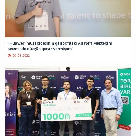
“Huawei” müsabiqəsinin qalibi:“Bakı Ali Neft Məktəbini
seçməkdə düzgün qərar vermişəm”
09-08-2022