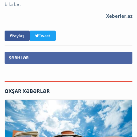
bilərlər.
Xeberler.az
Paylaş
Tweet
ŞƏRHLƏR
OXŞAR XƏBƏRLƏR