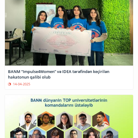
BANM “Impulse4Women” və IDEA tərəfindən keçirilən
hakatonun qalibi olub
14-04-2025