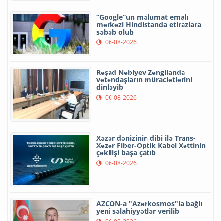
“Google”un məlumat emalı
mərkəzi Hindistanda etirazlara
səbəb olub
06-08-2026
Rəşad Nəbiyev Zəngilanda
vətəndaşların müraciətlərini
dinləyib
06-08-2026
Xəzər dənizinin dibi ilə Trans-
Xəzər Fiber-Optik Kabel Xəttinin
çəkilişi başa çatıb
06-08-2026
AZCON-a "Azərkosmos"la bağlı
yeni səlahiyyətlər verilib