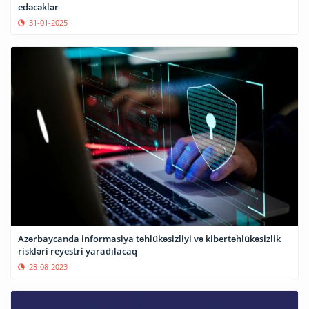
edəcəklər
31-01-2025
Azərbaycanda informasiya təhlükəsizliyi və kibertəhlükəsizlik
riskləri reyestri yaradılacaq
28-08-2023