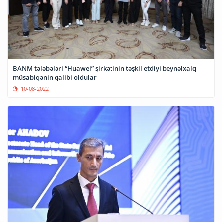
BANM tələbələri “Huawei” şirkətinin təşkil etdiyi beynəlxalq
müsabiqənin qalibi oldular
10-08-2022