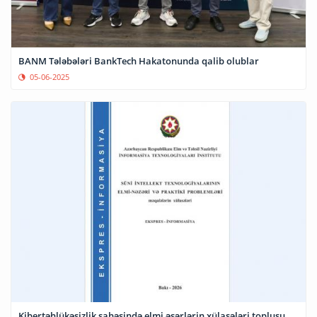
BANM Tələbələri BankTech Hakatonunda qalib olublar
05-06-2025
Kibertəhlükəsizlik sahəsində elmi əsərlərin xülasələri toplusu