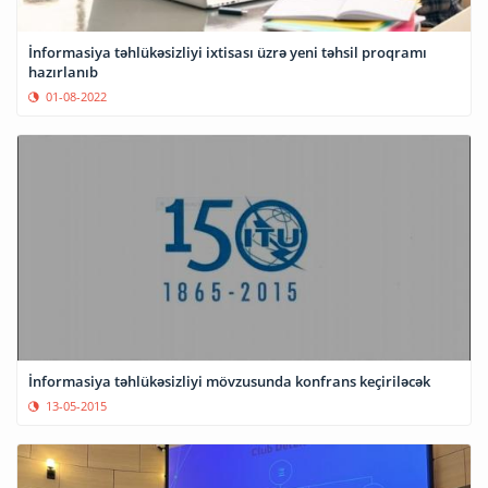
İnformasiya təhlükəsizliyi ixtisası üzrə yeni təhsil proqramı
hazırlanıb
01-08-2022
İnformasiya təhlükəsizliyi mövzusunda konfrans keçiriləcək
13-05-2015