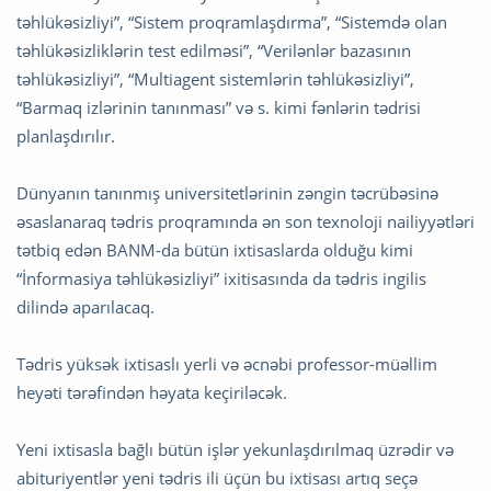
təhlükəsizliyi”, “Sistem proqramlaşdırma”, “Sistemdə olan
təhlükəsizliklərin test edilməsi”, “Verilənlər bazasının
təhlükəsizliyi”, “Multiagent sistemlərin təhlükəsizliyi”,
“Barmaq izlərinin tanınması” və s. kimi fənlərin tədrisi
planlaşdırılır.
Dünyanın tanınmış universitetlərinin zəngin təcrübəsinə
əsaslanaraq tədris proqramında ən son texnoloji nailiyyətləri
tətbiq edən BANM-da bütün ixtisaslarda olduğu kimi
“İnformasiya təhlükəsizliyi” ixitisasında da tədris ingilis
dilində aparılacaq.
Tədris yüksək ixtisaslı yerli və əcnəbi professor-müəllim
heyəti tərəfindən həyata keçiriləcək.
Yeni ixtisasla bağlı bütün işlər yekunlaşdırılmaq üzrədir və
abituriyentlər yeni tədris ili üçün bu ixtisası artıq seçə