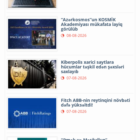
“Azərkosmos”un KOSMİK
Akademiyası mükafata layiq
görülüb
08-08-2026
Kiberpolis xarici saytlara
hücumlar təşkil edən şəxsləri
saxlayıb
07-08-2026
Fitch ABB-nin reytinqini növbəti
dəfə yüksəltdi!
07-08-2026
“Əmək və Məşğulluq”