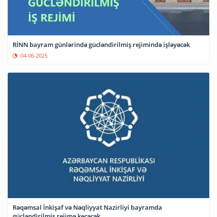
RİNN bayram günlərində gücləndirilmiş rejimində işləyəcək
04-06-2025
Rəqəmsal İnkişaf və Nəqliyyat Nazirliyi bayramda
gücləndirilmiş rejimə keçəcək