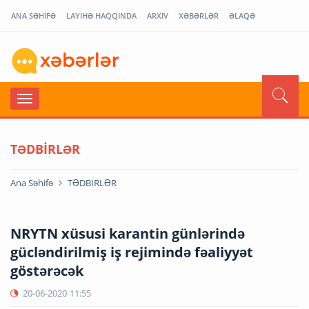
ANA SƏHİFƏ
LAYİHƏ HAQQINDA
ARXİV
XƏBƏRLƏR
ƏLAQƏ
TƏDBİRLƏR
Ana Səhifə
TƏDBİRLƏR
NRYTN xüsusi karantin günlərində
gücləndirilmiş iş rejimində fəaliyyət
göstərəcək
20-06-2020
11:55