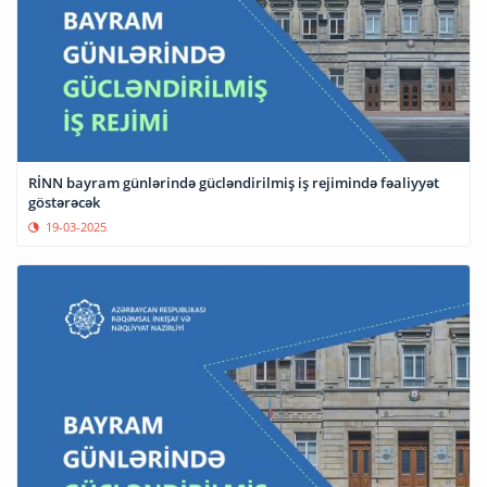
RİNN bayram günlərində gücləndirilmiş iş rejimində fəaliyyət
göstərəcək
19-03-2025