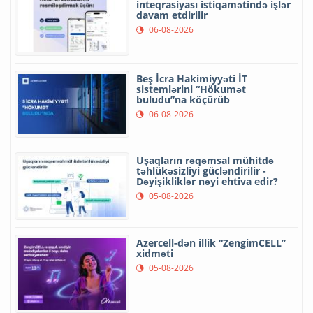
inteqrasiyası istiqamətində işlər
davam etdirilir
06-08-2026
Beş İcra Hakimiyyəti İT
sistemlərini “Hökumət
buludu”na köçürüb
06-08-2026
Uşaqların rəqəmsal mühitdə
təhlükəsizliyi gücləndirilir -
Dəyişikliklər nəyi ehtiva edir?
05-08-2026
Azercell-dən illik “ZengimCELL”
xidməti
05-08-2026