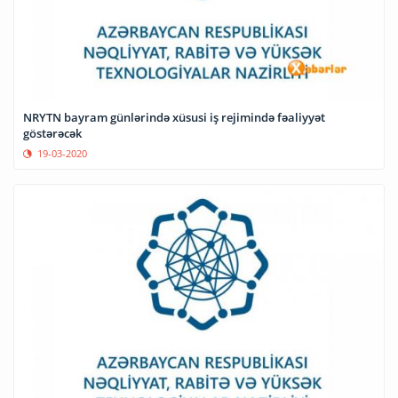
NRYTN bayram günlərində xüsusi iş rejimində fəaliyyət
göstərəcək
19-03-2020