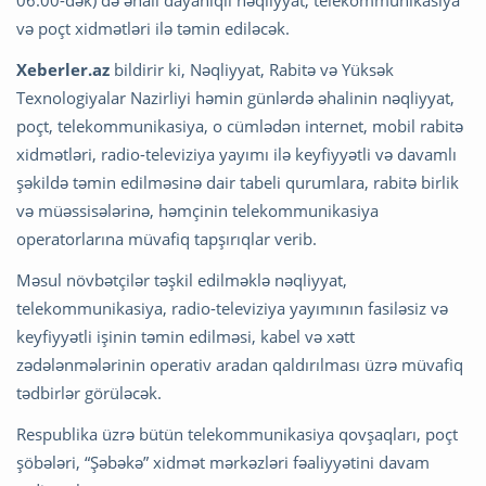
06:00-dək) də əhali dayanıqlı nəqliyyat, telekommunikasiya
və poçt xidmətləri ilə təmin ediləcək.
Xeberler.az
bildirir ki, Nəqliyyat, Rabitə və Yüksək
Texnologiyalar Nazirliyi həmin günlərdə əhalinin nəqliyyat,
poçt, telekommunikasiya, o cümlədən internet, mobil rabitə
xidmətləri, radio-televiziya yayımı ilə keyfiyyətli və davamlı
şəkildə təmin edilməsinə dair tabeli qurumlara, rabitə birlik
və müəssisələrinə, həmçinin telekommunikasiya
operatorlarına müvafiq tapşırıqlar verib.
Məsul növbətçilər təşkil edilməklə nəqliyyat,
telekommunikasiya, radio-televiziya yayımının fasiləsiz və
keyfiyyətli işinin təmin edilməsi, kabel və xətt
zədələnmələrinin operativ aradan qaldırılması üzrə müvafiq
tədbirlər görüləcək.
Respublika üzrə bütün telekommunikasiya qovşaqları, poçt
şöbələri, “Şəbəkə” xidmət mərkəzləri fəaliyyətini davam