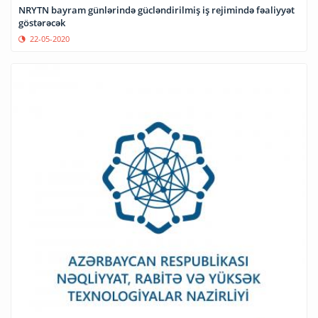
NRYTN bayram günlərində gücləndirilmiş iş rejimində fəaliyyət
göstərəcək
22-05-2020