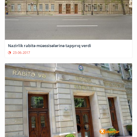
Nazirlik rabitə müəssisələrinə tapşırıq verdi
23-06-2017