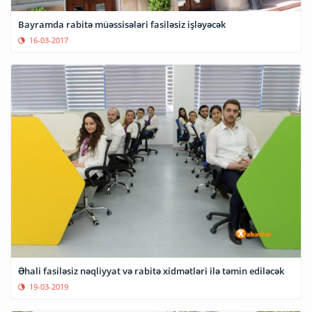
Bayramda rabitə müəssisələri fasiləsiz işləyəcək
16-03-2017
Əhali fasiləsiz nəqliyyat və rabitə xidmətləri ilə təmin ediləcək
19-03-2019