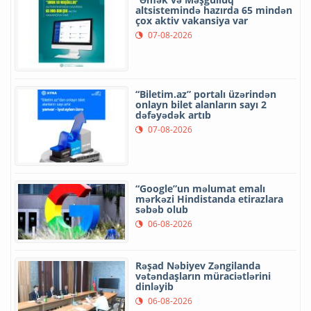
altsistemində hazırda 65 mindən
çox aktiv vakansiya var
07-08-2026
“Biletim.az” portalı üzərindən
onlayn bilet alanların sayı 2
dəfəyədək artıb
07-08-2026
“Google”un məlumat emalı
mərkəzi Hindistanda etirazlara
səbəb olub
06-08-2026
Rəşad Nəbiyev Zəngilanda
vətəndaşların müraciətlərini
dinləyib
06-08-2026