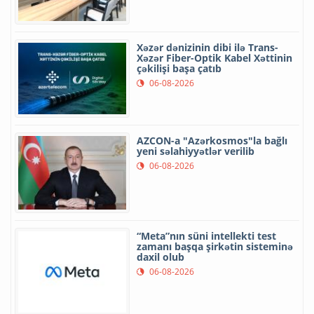
Xəzər dənizinin dibi ilə Trans-
Xəzər Fiber-Optik Kabel Xəttinin
çəkilişi başa çatıb
06-08-2026
AZCON-a "Azərkosmos"la bağlı
yeni səlahiyyətlər verilib
06-08-2026
“Meta”nın süni intellekti test
zamanı başqa şirkətin sisteminə
daxil olub
06-08-2026