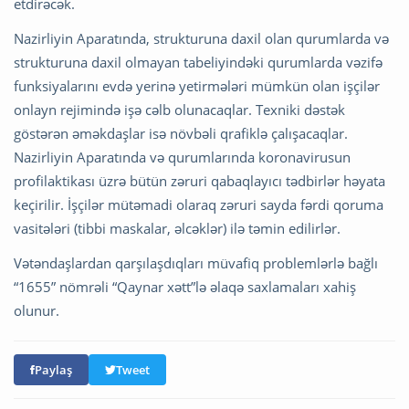
etdirəcək.
Nazirliyin Aparatında, strukturuna daxil olan qurumlarda və
strukturuna daxil olmayan tabeliyindəki qurumlarda vəzifə
funksiyalarını evdə yerinə yetirmələri mümkün olan işçilər
onlayn rejimində işə cəlb olunacaqlar. Texniki dəstək
göstərən əməkdaşlar isə növbəli qrafiklə çalışacaqlar.
Nazirliyin Aparatında və qurumlarında koronavirusun
profilaktikası üzrə bütün zəruri qabaqlayıcı tədbirlər həyata
keçirilir. İşçilər mütəmadi olaraq zəruri sayda fərdi qoruma
vasitələri (tibbi maskalar, əlcəklər) ilə təmin edilirlər.
Vətəndaşlardan qarşılaşdıqları müvafiq problemlərlə bağlı
“1655” nömrəli “Qaynar xətt”lə əlaqə saxlamaları xahiş
olunur.
Paylaş
Tweet