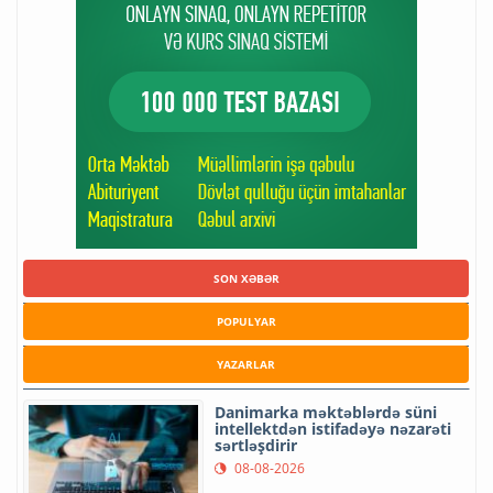
SON XƏBƏR
POPULYAR
YAZARLAR
Danimarka məktəblərdə süni
intellektdən istifadəyə nəzarəti
sərtləşdirir
08-08-2026