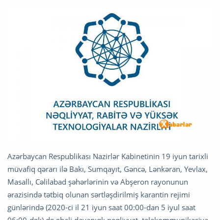
Azərbaycan Respublikası Nazirlər Kabinetinin 19 iyun tarixli
müvafiq qərarı ilə Bakı, Sumqayıt, Gəncə, Lənkəran, Yevlax,
Masallı, Cəlilabad şəhərlərinin və Abşeron rayonunun
ərazisində tətbiq olunan sərtləşdirilmiş karantin rejimi
günlərində (2020-ci il 21 iyun saat 00:00-dan 5 iyul saat