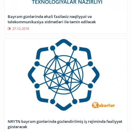
Bayram günlərində əhali fasiləsiz nəqliyyat və
telekommunikasiya xidmətləri ilə təmin ediləcək
27-12-2018
NRYTN bayram günlərində gücləndirilmiş iş rejimində fəaliyyət
göstərəcək