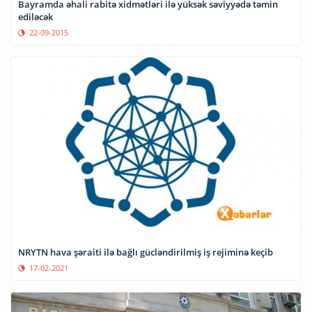
Bayramda əhali rabitə xidmətləri ilə yüksək səviyyədə təmin
ediləcək
22-09-2015
NRYTN hava şəraiti ilə bağlı gücləndirilmiş iş rejiminə keçib
17-02-2021