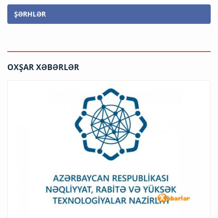
ŞƏRHLƏR
OXŞAR XƏBƏRLƏR