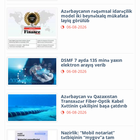
Azərbaycanın rəqəmsal idarəçilik
model iki beynəlxalq mükafata
layiq görülüb
06-08-2026
DSMF 7 ayda 135 minə yaxın
elektron arayış verib
06-08-2026
Azərbaycan və Qazaxıstan
Transxəzər Fiber-Optik Kabel
Xəttinin çəkilişini başa çatdırıb
06-08-2026
Nazirlik: “Mobil notariat”
tətbiqinin “mygov”a tam