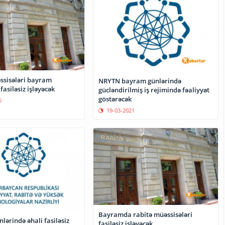
ssisələri bayram
NRYTN bayram günlərində
fasiləsiz işləyəcək
gücləndirilmiş iş rejimində fəaliyyət
göstərəcək
6
19-03-2021
Bayramda rabitə müəssisələri
ərində əhali fasiləsiz
fasiləsiz işləyəcək