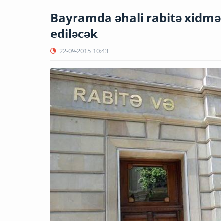
Bayramda əhali rabitə xidmət
ediləcək
22-09-2015
10:43