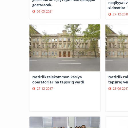
nəqliyyat 
göstərəcək
xidmətləri 
08-05-2021
27-12-201
Nazirlik telekommunikasiya
Nazirlik ra
operatorlarına tapşırıq verdi
tapşırıq ve
27-12-2017
23-06-201