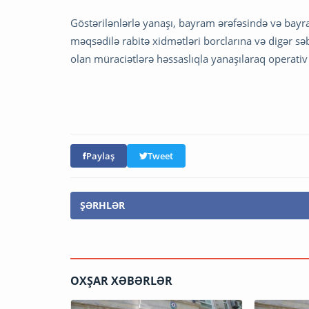
Göstərilənlərlə yanaşı, bayram ərəfəsində və bayra
məqsədilə rabitə xidmətləri borclarına və digər s
olan müraciətlərə həssaslıqla yanaşılaraq operativ
Paylaş
Tweet
ŞƏRHLƏR
OXŞAR XƏBƏRLƏR