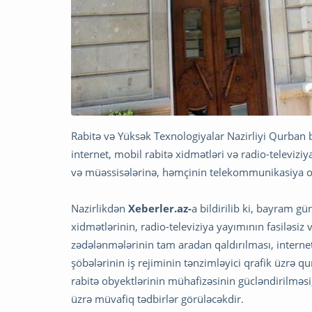
Rabitə və Yüksək Texnologiyalar Nazirliyi Qurban
internet, mobil rabitə xidmətləri və radio-televizi
və müəssisələrinə, həmçinin telekommunikasiya op
Nazirlikdən
Xeberler.az-
a bildirilib ki, bayram g
xidmətlərinin, radio-televiziya yayımının fasiləsiz v
zədələnmələrinin tam aradan qaldırılması, internet
şöbələrinin iş rejiminin tənzimləyici qrafik üzrə qu
rabitə obyektlərinin mühafizəsinin gücləndirilməsi
üzrə müvafiq tədbirlər görüləcəkdir.