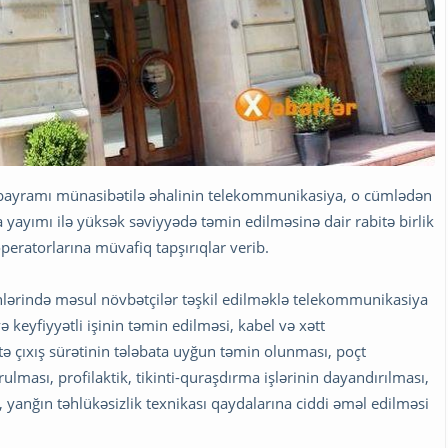
 bayramı münasibətilə əhalinin telekommunikasiya, o cümlədən
ya yayımı ilə yüksək səviyyədə təmin edilməsinə dair rabitə birlik
eratorlarına müvafiq tapşırıqlar verib.
ünlərində məsul növbətçilər təşkil edilməklə telekommunikasiya
ə keyfiyyətli işinin təmin edilməsi, kabel və xətt
ə çıxış sürətinin tələbata uyğun təmin olunması, poçt
rulması, profilaktik, tikinti-quraşdırma işlərinin dayandırılması,
, yanğın təhlükəsizlik texnikası qaydalarına ciddi əməl edilməsi