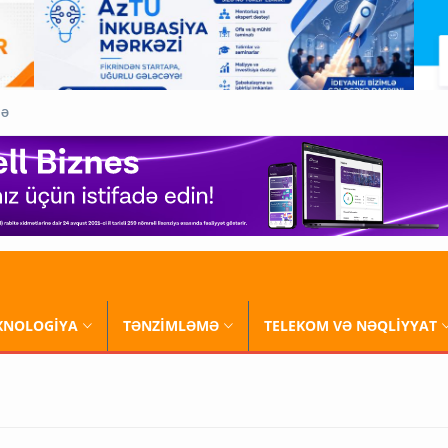
QƏ
XNOLOGİYA
TƏNZİMLƏMƏ
TELEKOM VƏ NƏQLİYYAT