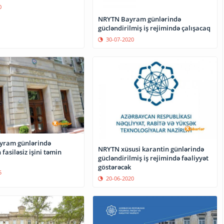
0
NRYTN Bayram günlərində
gücləndirilmiş iş rejimində çalışacaq
30-07-2020
ayram günlərində
NRYTN xüsusi karantin günlərində
 fasiləsiz işini təmin
gücləndirilmiş iş rejimində fəaliyyət
göstərəcək
5
20-06-2020