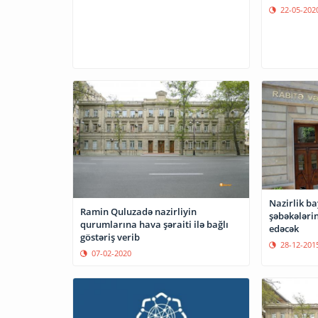
22-05-202
Nazirlik b
Ramin Quluzadə nazirliyin
şəbəkələrin
qurumlarına hava şəraiti ilə bağlı
edəcək
göstəriş verib
28-12-201
07-02-2020