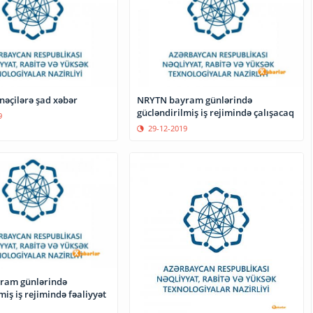
nəçilərə şad xəbər
NRYTN bayram günlərində
gücləndirilmiş iş rejimində çalışacaq
9
29-12-2019
ram günlərində
miş iş rejimində fəaliyyət