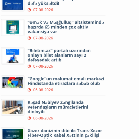
dəfə yüksəltdi!
07-08-2026
“Əmək və Məşğulluq” altsistemində
hazırda 65 mindən çox aktiv
vakansiya var
07-08-2026
“Biletim.az” portalı üzərindən
onlayn bilet alanların sayı 2
dəfəyədək artıb
07-08-2026
“Google”un məlumat emalı mərkəzi
Hindistanda etirazlara səbəb olub
06-08-2026
Rəşad Nəbiyev Zəngilanda
vətəndaşların müraciətlərini
dinləyib
06-08-2026
Xəzər dənizinin dibi ilə Trans-Xəzər
Fiber-Optik Kabel Xəttinin çəkilişi