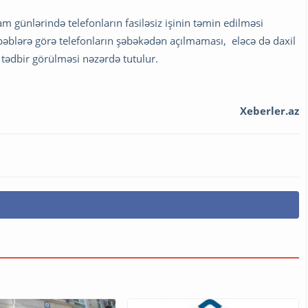
m günlərində telefonların fasiləsiz işinin təmin edilməsi
əbəblərə görə telefonların şəbəkədən açılmaması, eləcə də daxil
 tədbir görülməsi nəzərdə tutulur.
Xeberler.az