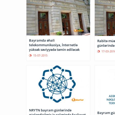
Bayramda əhali
Rabitə müə
telekommunikasiya, İnternetlə
günlərində 
yüksək səviyyədə təmin ediləcək
17-03-201
15-07-2015
NRYTN bayram günlərində
Bayram günl
gücləndirilmiş iş rejimində fəaliyyət