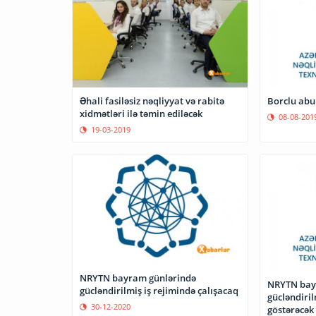
Əhali fasiləsiz nəqliyyat və rabitə
Borclu abu
xidmətləri ilə təmin ediləcək
08-08-201
19-03-2019
NRYTN bayram günlərində
NRYTN bay
gücləndirilmiş iş rejimində çalışacaq
gücləndiril
30-12-2020
göstərəcək