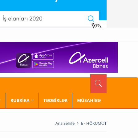
RUBRİKA
TƏDBİRLƏR
MÜSAHİBƏ
Ana Səhifə
E - HÖKUMƏT