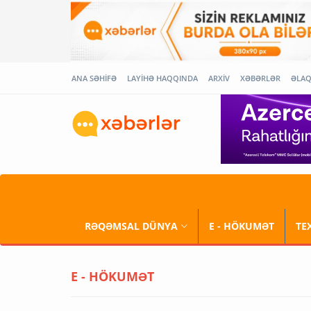
ANA SƏHİFƏ
LAYİHƏ HAQQINDA
ARXİV
XƏBƏRLƏR
ƏLA
RƏQƏMSAL DÜNYA
E - HÖKUMƏT
TE
E - HÖKUMƏT