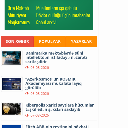
SON XƏBƏR
POPULYAR
YAZARLAR
Danimarka məktəblərdə süni
intellektdən istifadəyə nəzarəti
sərtləşdirir
08-08-2026
“Azərkosmos”un KOSMİK
Akademiyası mükafata layiq
görülüb
08-08-2026
Kiberpolis xarici saytlara hücumlar
təşkil edən şəxsləri saxlayıb
07-08-2026
Fitch ABB-nin reytinqini növbəti