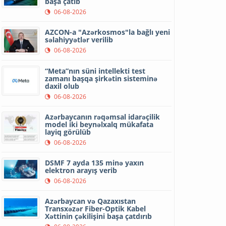
başa çatıb
06-08-2026
AZCON-a "Azərkosmos"la bağlı yeni
səlahiyyətlər verilib
06-08-2026
“Meta”nın süni intellekti test
zamanı başqa şirkətin sisteminə
daxil olub
06-08-2026
Azərbaycanın rəqəmsal idarəçilik
model iki beynəlxalq mükafata
layiq görülüb
06-08-2026
DSMF 7 ayda 135 minə yaxın
elektron arayış verib
06-08-2026
Azərbaycan və Qazaxıstan
Transxəzər Fiber-Optik Kabel
Xəttinin çəkilişini başa çatdırıb