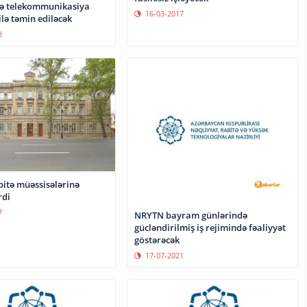
və telekommunikasiya
16-03-2017
ilə təmin ediləcək
8
bitə müəssisələrinə
rdi
7
NRYTN bayram günlərində
gücləndirilmiş iş rejimində fəaliyyət
göstərəcək
17-07-2021