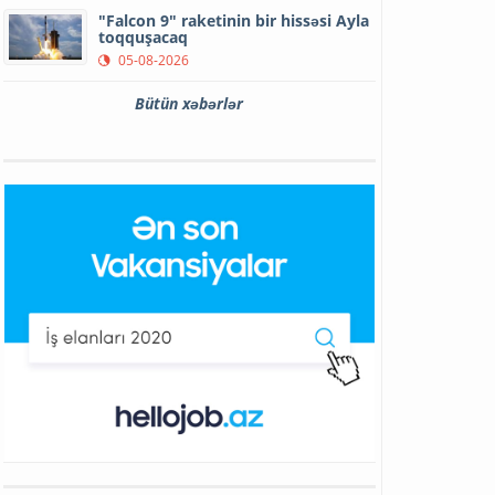
"Falcon 9" raketinin bir hissəsi Ayla
toqquşacaq
05-08-2026
Bütün xəbərlər