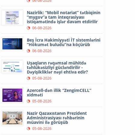
06-08-2026
Nazirlik: “Mobil notariat” tətbiqinin
“mygov”a tam inteqrasiyası
istiqamətində işlər davam etdirilir
06-08-2026
Beş İcra Hakimiyyəti İT sistemlərini
“Hökumət buludu”na köçürüb
06-08-2026
Uşaqların rəqəmsal mühitdə
təhlükəsizliyi gücləndirilir -
Dəyişikliklər nəyi ehtiva edir?
05-08-2026
Azercell-dən illik “ZengimCELL”
xidməti
05-08-2026
Nazir Qazaxıstanın Prezident
Administrasiyası rəhbərinin
müavini ilə görüşüb
05-08-2026