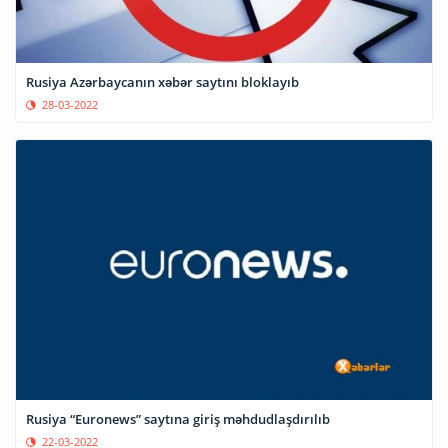
Rusiya Azərbaycanın xəbər saytını bloklayıb
28-03-2022
Rusiya “Euronews” saytına giriş məhdudlaşdırılıb
22-03-2022