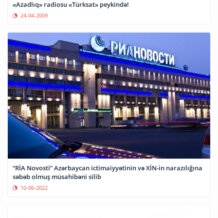
«Azadlıq» radiosu «Türksat» peykində!
24-04-2009
“RİA Novosti” Azərbaycan ictimaiyyətinin və XİN-in narazılığına
səbəb olmuş müsahibəni silib
10-06-2022