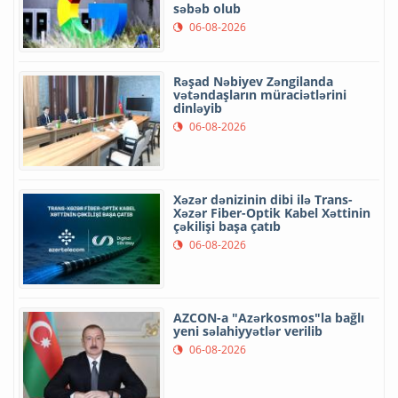
səbəb olub
06-08-2026
Rəşad Nəbiyev Zəngilanda
vətəndaşların müraciətlərini
dinləyib
06-08-2026
Xəzər dənizinin dibi ilə Trans-
Xəzər Fiber-Optik Kabel Xəttinin
çəkilişi başa çatıb
06-08-2026
AZCON-a "Azərkosmos"la bağlı
yeni səlahiyyətlər verilib
06-08-2026