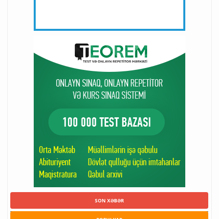
SON XƏBƏR