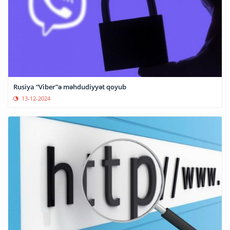
Rusiya “Viber”ə məhdudiyyət qoyub
13-12-2024