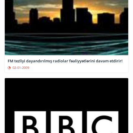
FM tezliyi dayandırılmış radiolar fəaliyyətlərini davam etdirir!
02-01-2009