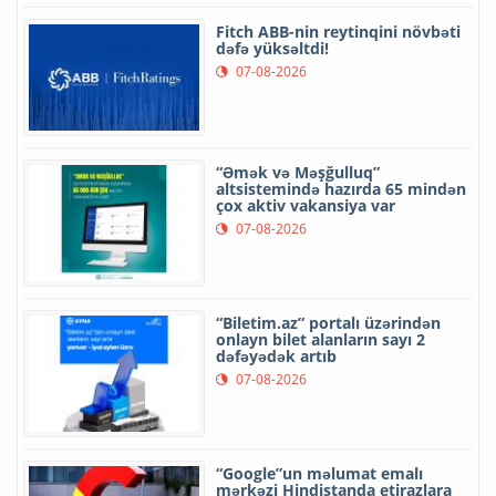
Fitch ABB-nin reytinqini növbəti
dəfə yüksəltdi!
07-08-2026
“Əmək və Məşğulluq”
altsistemində hazırda 65 mindən
çox aktiv vakansiya var
07-08-2026
“Biletim.az” portalı üzərindən
onlayn bilet alanların sayı 2
dəfəyədək artıb
07-08-2026
“Google”un məlumat emalı
mərkəzi Hindistanda etirazlara