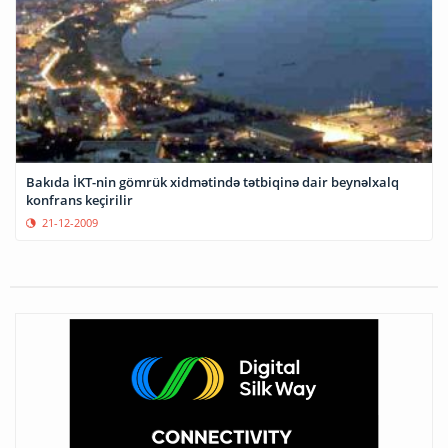
Bakıda İKT-nin gömrük xidmətində tətbiqinə dair beynəlxalq
konfrans keçirilir
21-12-2009