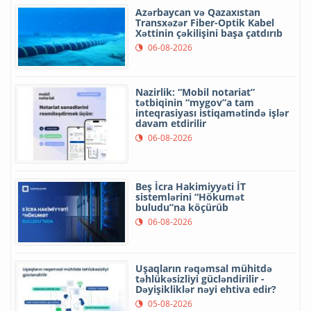
Azərbaycan və Qazaxıstan
Transxəzər Fiber-Optik Kabel
Xəttinin çəkilişini başa çatdırıb
06-08-2026
Nazirlik: “Mobil notariat”
tətbiqinin “mygov”a tam
inteqrasiyası istiqamətində işlər
davam etdirilir
06-08-2026
Beş İcra Hakimiyyəti İT
sistemlərini “Hökumət
buludu”na köçürüb
06-08-2026
Uşaqların rəqəmsal mühitdə
təhlükəsizliyi gücləndirilir -
Dəyişikliklər nəyi ehtiva edir?
05-08-2026