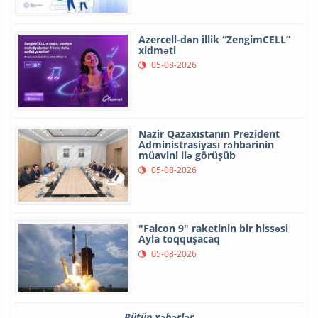
Azercell-dən illik “ZengimCELL”
xidməti
05-08-2026
Nazir Qazaxıstanın Prezident
Administrasiyası rəhbərinin
müavini ilə görüşüb
05-08-2026
"Falcon 9" raketinin bir hissəsi
Ayla toqquşacaq
05-08-2026
Bütün xəbərlər