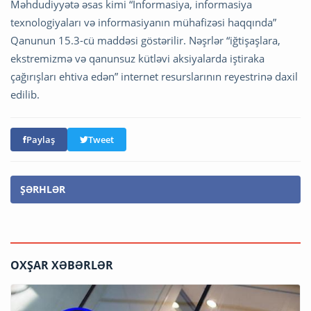
Məhdudiyyətə əsas kimi “İnformasiya, informasiya
texnologiyaları və informasiyanın mühafizəsi haqqında”
Qanunun 15.3-cü maddəsi göstərilir. Nəşrlər “iğtişaşlara,
ekstremizmə və qanunsuz kütləvi aksiyalarda iştiraka
çağırışları ehtiva edən” internet resurslarının reyestrinə daxil
edilib.
Paylaş
Tweet
ŞƏRHLƏR
OXŞAR XƏBƏRLƏR