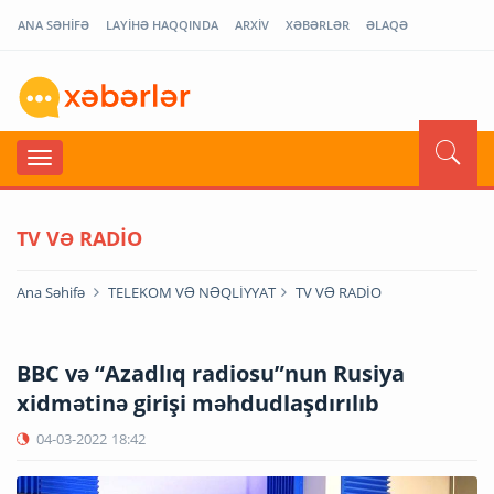
ANA SƏHİFƏ
LAYİHƏ HAQQINDA
ARXİV
XƏBƏRLƏR
ƏLAQƏ
TV VƏ RADİO
Ana Səhifə
TELEKOM VƏ NƏQLİYYAT
TV VƏ RADİO
BBC və “Azadlıq radiosu”nun Rusiya
xidmətinə girişi məhdudlaşdırılıb
04-03-2022
18:42