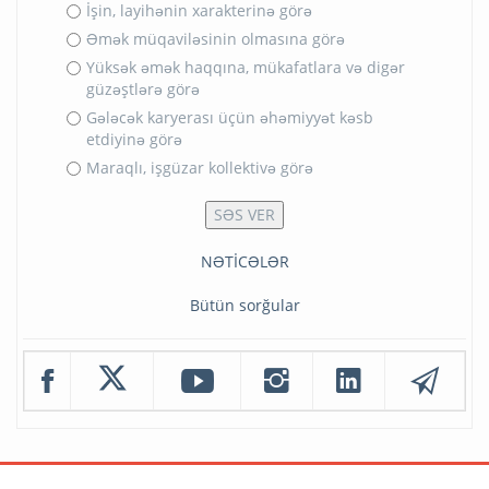
İşin, layihənin xarakterinə görə
Əmək müqaviləsinin olmasına görə
Yüksək əmək haqqına, mükafatlara və digər
güzəştlərə görə
Gələcək karyerası üçün əhəmiyyət kəsb
etdiyinə görə
Maraqlı, işgüzar kollektivə görə
NƏTİCƏLƏR
Bütün sorğular