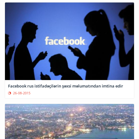
Facebook rus istifadəçilərin şəxsi məlumatından imtina edir
26-08-2015