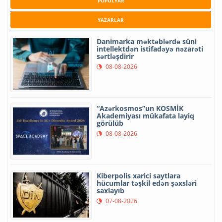
POPULYAR
YAZARLAR
Danimarka məktəblərdə süni
intellektdən istifadəyə nəzarəti
sərtləşdirir
08-08-2026
“Azərkosmos”un KOSMİK
Akademiyası mükafata layiq
görülüb
08-08-2026
Kiberpolis xarici saytlara
hücumlar təşkil edən şəxsləri
saxlayıb
07-08-2026