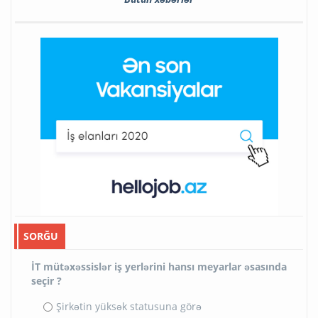
SORĞU
İT mütəxəssislər iş yerlərini hansı meyarlar əsasında
seçir ?
Şirkətin yüksək statusuna görə