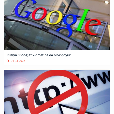
Rusiya "Google" xidmətinə də blok qoyur
24-03-2022