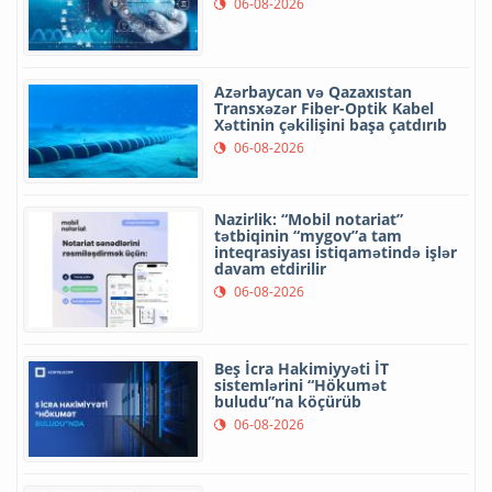
06-08-2026
Azərbaycan və Qazaxıstan
Transxəzər Fiber-Optik Kabel
Xəttinin çəkilişini başa çatdırıb
06-08-2026
Nazirlik: “Mobil notariat”
tətbiqinin “mygov”a tam
inteqrasiyası istiqamətində işlər
davam etdirilir
06-08-2026
Beş İcra Hakimiyyəti İT
sistemlərini “Hökumət
buludu”na köçürüb
06-08-2026