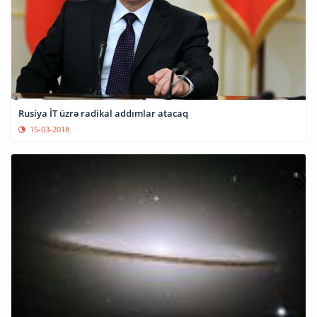
Rusiya İT üzrə radikal addımlar atacaq
15-03-2018