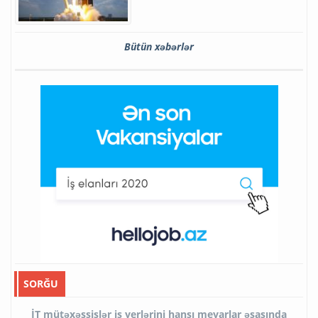
Bütün xəbərlər
SORĞU
İT mütəxəssislər iş yerlərini hansı meyarlar əsasında