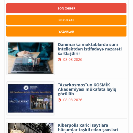
SON XƏBƏR
POPULYAR
YAZARLAR
Danimarka məktəblərdə süni
intellektdən istifadəyə nəzarəti
sərtləşdirir
08-08-2026
“Azərkosmos”un KOSMİK
Akademiyası mükafata layiq
görülüb
08-08-2026
Kiberpolis xarici saytlara
hücumlar təşkil edən şəxsləri