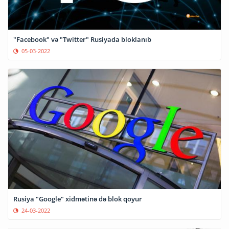
"Facebook" və "Twitter" Rusiyada bloklanıb
05-03-2022
Rusiya "Google" xidmətinə də blok qoyur
24-03-2022