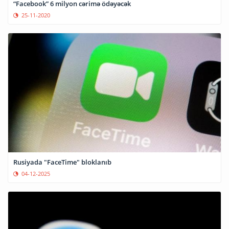
“Facebook” 6 milyon cərimə ödəyəcək
25-11-2020
Rusiyada "FaceTime" bloklanıb
04-12-2025