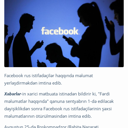
Facebook rus istifadəçilər haqqında məlumat
yerləşdirməkdən imtina edib.
Xəbərlər
-in xarici mətbuata istinadən bildirir ki, "Fərdi
məlumatlar haqqında" qanuna sentyabrın 1-də ediləcək
dəyişiklikdən sonra Facebook rus istifadəçilərinin şəxsi
məlumatlarının ötürülməsindən imtina edib.
Avqustun 25-də Roskomnadzor (Rabitə Nəzarəti,