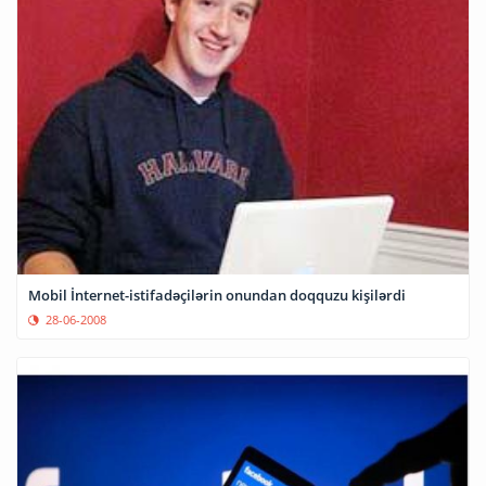
Mobil İnternet-istifadəçilərin onundan doqquzu kişilərdi
28-06-2008