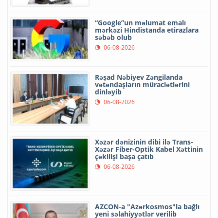
“Google”un məlumat emalı
mərkəzi Hindistanda etirazlara
səbəb olub
06-08-2026
Rəşad Nəbiyev Zəngilanda
vətəndaşların müraciətlərini
dinləyib
06-08-2026
Xəzər dənizinin dibi ilə Trans-
Xəzər Fiber-Optik Kabel Xəttinin
çəkilişi başa çatıb
06-08-2026
AZCON-a "Azərkosmos"la bağlı
yeni səlahiyyətlər verilib