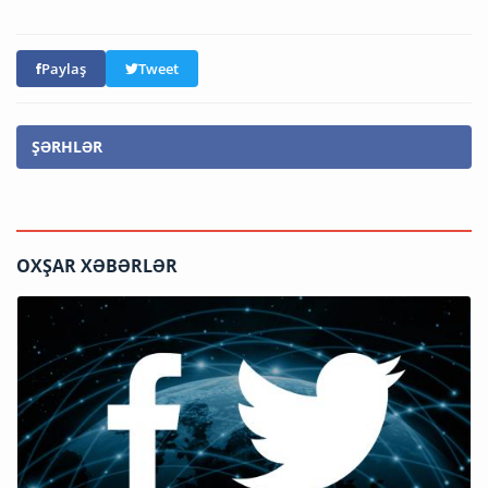
Paylaş
Tweet
ŞƏRHLƏR
OXŞAR XƏBƏRLƏR