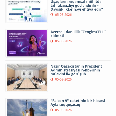
Uşaqların rəqəmsal mühitdə
təhlükəsizliyi gücləndirilir -
Dəyişikliklər nəyi ehtiva edir?
05-08-2026
Azercell-dən illik “ZengimCELL”
xidməti
05-08-2026
Nazir Qazaxıstanın Prezident
Administrasiyası rəhbərinin
müavini ilə görüşüb
05-08-2026
"Falcon 9" raketinin bir hissəsi
Ayla toqquşacaq
05-08-2026