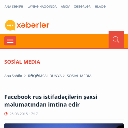
ANA SƏHİFƏ
LAYİHƏ HAQQINDA
ARXİV
XƏBƏRLƏR
ƏLAQƏ
SOSİAL MEDIA
Ana Səhifə
RƏQƏMSAL DÜNYA
SOSİAL MEDIA
Facebook rus istifadəçilərin şəxsi
məlumatından imtina edir
26-08-2015
17:17