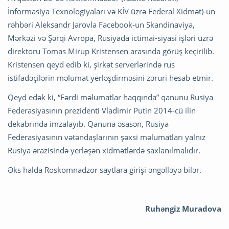
İnformasiya Texnologiyaları və KİV üzrə Federal Xidmət)-un
rəhbəri Aleksandr Jarovla Facebook-un Skandinaviya,
Mərkəzi və Şərqi Avropa, Rusiyada ictimai-siyasi işləri üzrə
direktoru Tomas Mirup Kristensen arasında görüş keçirilib.
Kristensen qeyd edib ki, şirkət serverlərində rus
istifadəçilərin məlumat yerləşdirməsini zəruri hesab etmir.
Qeyd edək ki, “Fərdi məlumatlar haqqında” qanunu Rusiya
Federasiyasının prezidenti Vladimir Putin 2014-cü ilin
dekabrında imzalayıb. Qanuna əsasən, Rusiya
Federasiyasının vətəndaşlarının şəxsi məlumatları yalnız
Rusiya ərazisində yerləşən xidmətlərdə saxlanılmalıdır.
Əks halda Roskomnadzor saytlara girişi əngəlləyə bilər.
Ruhəngiz Muradova