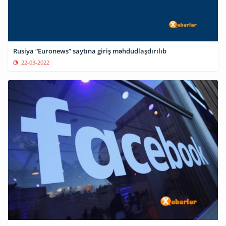
Rusiya “Euronews” saytına giriş məhdudlaşdırılıb
22-03-2022