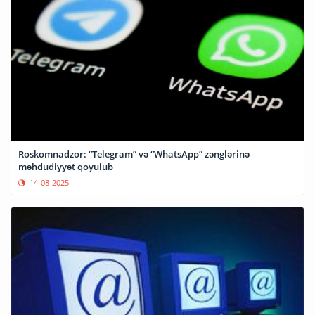
Roskomnadzor: “Telegram” və “WhatsApp” zənglərinə
məhdudiyyət qoyulub
14-08-2025