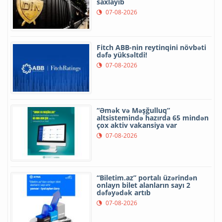
saxlayıb
07-08-2026
Fitch ABB-nin reytinqini növbəti
dəfə yüksəltdi!
07-08-2026
“Əmək və Məşğulluq”
altsistemində hazırda 65 mindən
çox aktiv vakansiya var
07-08-2026
“Biletim.az” portalı üzərindən
onlayn bilet alanların sayı 2
dəfəyədək artıb
07-08-2026