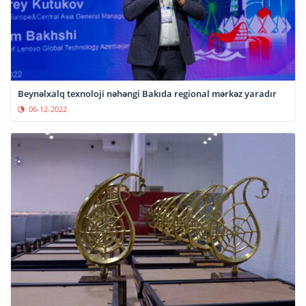
Beynəlxalq texnoloji nəhəngi Bakıda regional mərkəz yaradır
06-12-2022