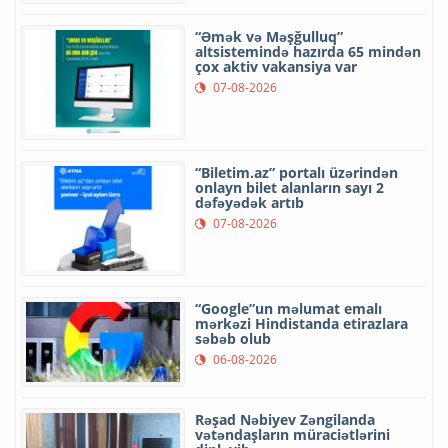
“Əmək və Məşğulluq”
altsistemində hazırda 65 mindən
çox aktiv vakansiya var
07-08-2026
“Biletim.az” portalı üzərindən
onlayn bilet alanların sayı 2
dəfəyədək artıb
07-08-2026
“Google”un məlumat emalı
mərkəzi Hindistanda etirazlara
səbəb olub
06-08-2026
Rəşad Nəbiyev Zəngilanda
vətəndaşların müraciətlərini