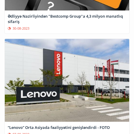
Ədliyyə Nazirliyindən "Bestcomp Group"a 4,3 milyon manatlıq
sifariş
30-08-2023
“Lenovo” Orta Asiyada fəaliyyətini genişləndirdi - FOTO