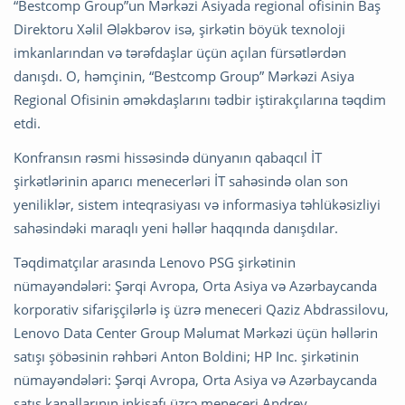
“Bestcomp Group”un Mərkəzi Asiyada regional ofisinin Baş
Direktoru Xəlil Ələkbərov isə, şirkətin böyük texnoloji
imkanlarından və tərəfdaşlar üçün açılan fürsətlərdən
danışdı. O, həmçinin, “Bestcomp Group” Mərkəzi Asiya
Regional Ofisinin əməkdaşlarını tədbir iştirakçılarına təqdim
etdi.
Konfransın rəsmi hissəsində dünyanın qabaqcıl İT
şirkətlərinin aparıcı menecerləri İT sahəsində olan son
yeniliklər, sistem inteqrasiyası və informasiya təhlükəsizliyi
sahəsindəki maraqlı yeni həllər haqqında danışdılar.
Təqdimatçılar arasında Lenovo PSG şirkətinin
nümayəndələri: Şərqi Avropa, Orta Asiya və Azərbaycanda
korporativ sifarişçilərlə iş üzrə meneceri Qaziz Abdrassilovu,
Lenovo Data Center Group Məlumat Mərkəzi üçün həllərin
satışı şöbəsinin rəhbəri Anton Boldini; HP Inc. şirkətinin
nümayəndələri: Şərqi Avropa, Orta Asiya və Azərbaycanda
satış kanallarının inkişafı üzrə meneceri Andrey