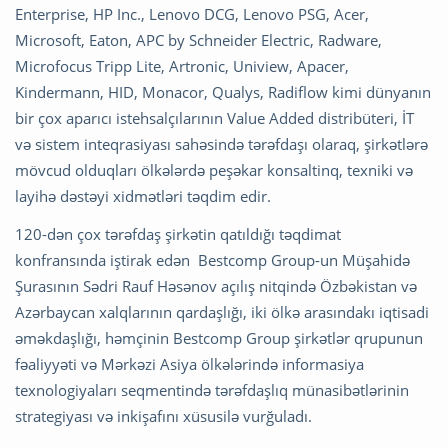
Enterprise, HP Inc., Lenovo DCG, Lenovo PSG, Acer,
Microsoft, Eaton, APC by Schneider Electric, Radware,
Microfocus Tripp Lite, Artronic, Uniview, Apacer,
Kindermann, HID, Monacor, Qualys, Radiflow kimi dünyanın
bir çox aparıcı istehsalçılarının Value Added distribüteri, İT
və sistem inteqrasiyası sahəsində tərəfdaşı olaraq, şirkətlərə
mövcud olduqları ölkələrdə peşəkar konsaltinq, texniki və
layihə dəstəyi xidmətləri təqdim edir.
120-dən çox tərəfdaş şirkətin qatıldığı təqdimat
konfransında iştirak edən Bestcomp Group-un Müşahidə
Şurasının Sədri Rauf Həsənov açılış nitqində Özbəkistan və
Azərbaycan xalqlarının qardaşlığı, iki ölkə arasındakı iqtisadi
əməkdaşlığı, həmçinin Bestcomp Group şirkətlər qrupunun
fəaliyyəti və Mərkəzi Asiya ölkələrində informasiya
texnologiyaları seqmentində tərəfdaşlıq münasibətlərinin
strategiyası və inkişafını xüsusilə vurğuladı.