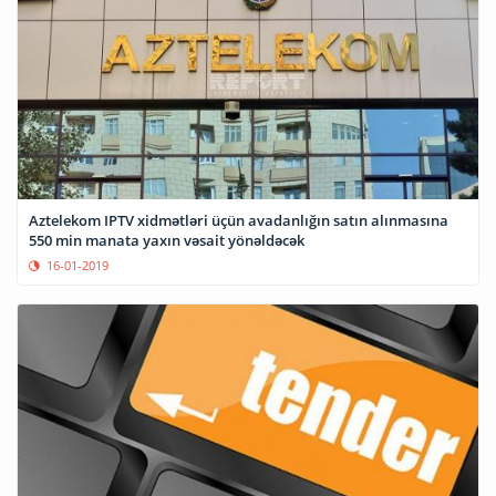
Aztelekom IPTV xidmətləri üçün avadanlığın satın alınmasına
550 min manata yaxın vəsait yönəldəcək
16-01-2019