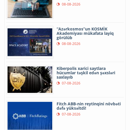
08-08-2026
“Azərkosmos”un KOSMİK
Akademiyası mükafata layiq
görülüb
08-08-2026
Kiberpolis xarici saytlara
hücumlar təşkil edən şəxsləri
saxlayıb
07-08-2026
Fitch ABB-nin reytinqini növbəti
dəfə yüksəltdi!
07-08-2026