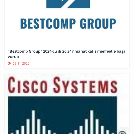
"Bestcomp Group" 2024-cü ili 26 347 manat xalis mənfəətlə başa
vurub
08-11-2025