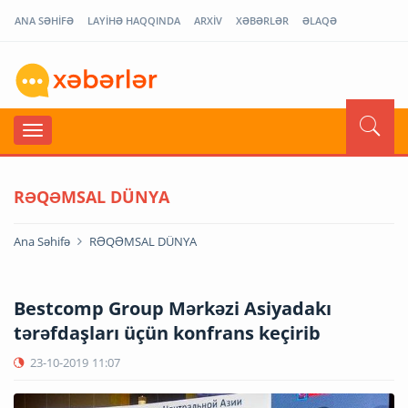
ANA SƏHİFƏ
LAYİHƏ HAQQINDA
ARXİV
XƏBƏRLƏR
ƏLAQƏ
RƏQƏMSAL DÜNYA
Ana Səhifə
RƏQƏMSAL DÜNYA
Bestcomp Group Mərkəzi Asiyadakı
tərəfdaşları üçün konfrans keçirib
23-10-2019
11:07