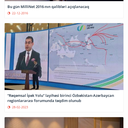
Bu gün MilliNet 2016-nın qalibləri açıqlanacaq
22-12-2016
“Rəqəmsal İpək Yolu” layihəsi birinci Özbəkistan-Azərbaycan
regionlararası forumunda təqdim olunub
28-02-2023