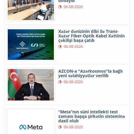
dinləyib
06-08-2026
Xəzər dənizinin dibi ilə Trans-
Xəzər Fiber-Optik Kabel Xəttinin
çəkilişi başa çatıb
06-08-2026
AZCON-a "Azərkosmos"la bağlı
yeni səlahiyyətlər verilib
06-08-2026
“Meta”nın süni intellekti test
zamanı başqa şirkətin sisteminə
daxil olub
06-08-2026