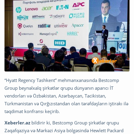
“Hyatt Regency Tashkent” mehmanxanasında Bestcomp
Group beynəlxalq şirkətlər qrupu dünyanın aparıcı İT
vendorları və Özbəkistan, Azərbaycan, Tacikistan,
Türkmənistan və Qırğızıstandan olan tərəfdaşların iştirakı ilə
təqdimat konfransı keçirib.
Xeberler.az
bildirir ki, Bestcomp Group şirkətlər qrupu
Zaqafqaziya və Mərkəzi Asiya bölgəsində Hewlett Packard