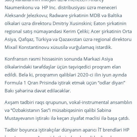
Naumenkonu və HP Inc. distribusiyası üzrə meneceri
Aleksandr Jelezkovu; Radware şirkətinin MDB və Baltika
ölkələri üzrə direktoru Dmitriy Xusinskini; Eaton şirkətinin
regional satış nümayəndəsi Kerim Çeliki; Acer şirkətinin Orta
Asiya, Qafqaz, Türkiyə və Qazaxıstan üzrə regional direktoru
Mixail Konstantinovu xüsusilə vurğulamaq istərdik.
Konfransın rəsmi hissəsinin sonunda Mərkəzi Asiya
ölkələrindəki tərəfdaşlar üçün təşviqedici proqram elan
edildi. Belə ki, proqramın qalibləri 2020-ci ilin iyun ayında
Formula 1 Qran Prisində iştirak etmək üçün “odlar diyarı”
Bakı şəhərinə dəvət ediləcəklər.
Axşam tədbiri rəqs qrupunun, vokal-instrumental ansamblın
və “Özbəkistanın Səs”i müsabiqəsinin qalibi Səbinə
Mustayevanın iştirakı ilə keçən ziyafət məclisi ilə başa çatdı.
Tədbir boyunca iştirakçılar dünyanın aparıcı İT brendləri HP