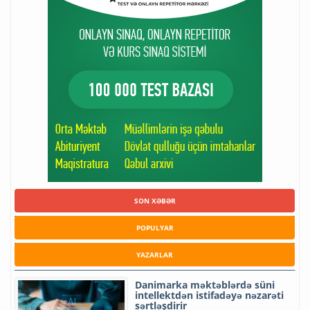
SON XƏBƏR
POPULYAR
YAZARLAR
Danimarka məktəblərdə süni
intellektdən istifadəyə nəzarəti
sərtləşdirir