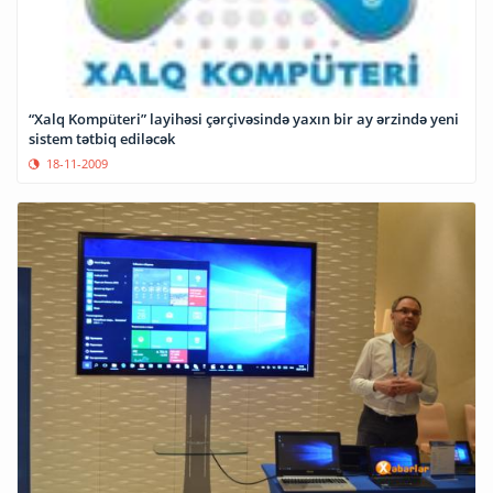
“Xalq Kompüteri” layihəsi çərçivəsində yaxın bir ay ərzində yeni
sistem tətbiq ediləcək
18-11-2009