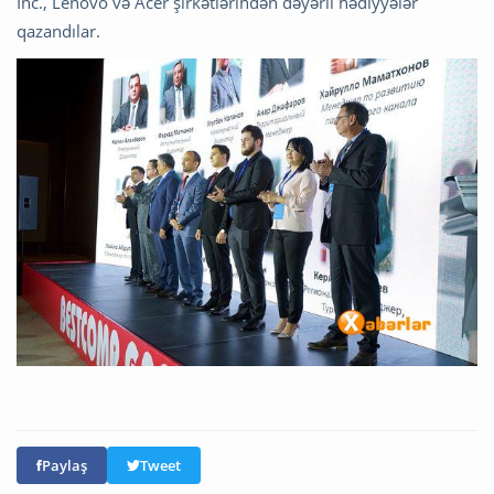
İnc., Lenovo və Acer şirkətlərindən dəyərli hədiyyələr
qazandılar.
Paylaş
Tweet