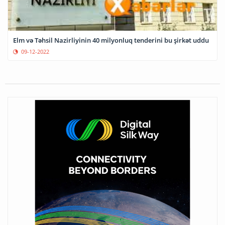
Elm və Təhsil Nazirliyinin 40 milyonluq tenderini bu şirkət uddu
09-12-2022