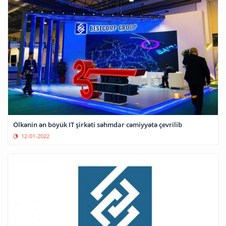
Ölkənin ən böyük IT şirkəti səhmdar cəmiyyətə çevrilib
12-01-2022