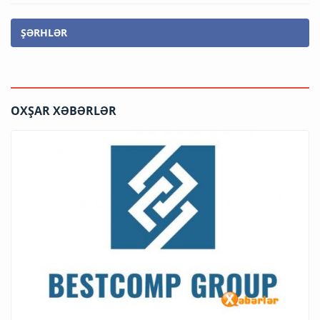
ŞƏRHLƏR
OXŞAR XƏBƏRLƏR