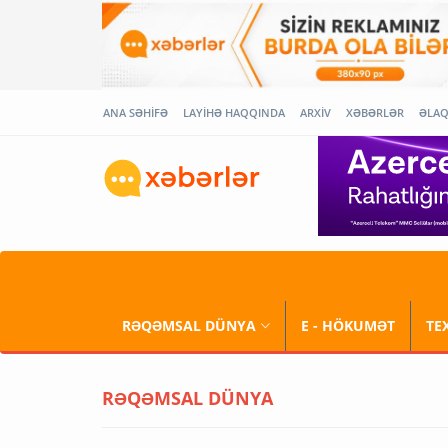
ANA SƏHİFƏ
LAYİHƏ HAQQINDA
ARXİV
XƏBƏRLƏR
ƏLA
RƏQƏMSAL DÜNYA
E - HÖKUMƏT
TE
RƏQƏMSAL DÜNYA