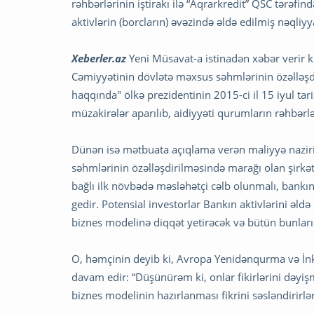
rəhbərlərinin iştirakı ilə “Aqrarkredit” QSC tərə
aktivlərin (borcların) əvəzində əldə edilmiş nəqliyy
Xeberler.az
Yeni Müsavat-a istinadən xəbər verir 
Cəmiyyətinin dövlətə məxsus səhmlərinin özəlləşdi
haqqında" ölkə prezidentinin 2015-ci il 15 iyul tar
müzakirələr aparılıb, aidiyyəti qurumların rəhbərlər
Dünən isə mətbuata açıqlama verən maliyyə naziri 
səhmlərinin özəlləşdirilməsində marağı olan şirkət
bağlı ilk növbədə məsləhətçi cəlb olunmalı, bankın 
gedir. Potensial investorlar Bankın aktivlərini əld
biznes modelinə diqqət yetirəcək və bütün bunları
O, həmçinin deyib ki, Avropa Yenidənqurma və İn
davam edir: “Düşünürəm ki, onlar fikirlərini dəyi
biznes modelinin hazırlanması fikrini səsləndirirlər