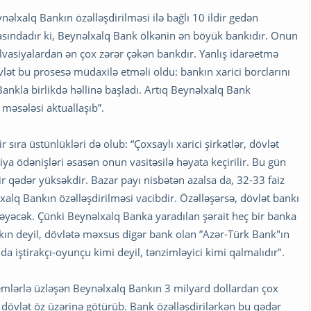
nəlxalq Bankın özəlləşdirilməsi ilə bağlı 10 ildir gedən
asındadır ki, Beynəlxalq Bank ölkənin ən böyük bankıdır. Onun
lvasiyalardan ən çox zərər çəkən bankdır. Yanlış idarəetmə
lət bu prosesə müdaxilə etməli oldu: bankın xarici borclarını
Bankla birlikdə həllinə başladı. Artıq Beynəlxalq Bank
məsələsi aktuallaşıb”.
ıra üstünlükləri də olub: “Çoxsaylı xarici şirkətlər, dövlət
ya ödənişləri əsasən onun vasitəsilə həyata keçirilir. Bu gün
r qədər yüksəkdir. Bazar payı nisbətən azalsa da, 32-33 faiz
lq Bankın özəlləşdirilməsi vacibdir. Özəlləşərsə, dövlət bankı
məyəcək. Çünki Beynəlxalq Banka yaradılan şərait heç bir banka
kın deyil, dövlətə məxsus digər bank olan ”Azər-Türk Bank"ın
da iştirakçı-oyunçu kimi deyil, tənzimləyici kimi qalmalıdır".
lemlərlə üzləşən Beynəlxalq Bankın 3 milyard dollardan çox
 dövlət öz üzərinə götürüb. Bank özəlləşdirilərkən bu qədər