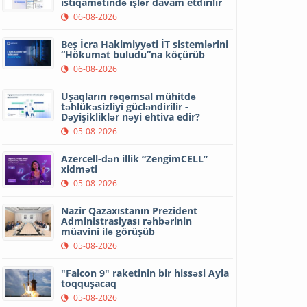
istiqamətində işlər davam etdirilir
06-08-2026
Beş İcra Hakimiyyəti İT sistemlərini
“Hökumət buludu”na köçürüb
06-08-2026
Uşaqların rəqəmsal mühitdə
təhlükəsizliyi gücləndirilir -
Dəyişikliklər nəyi ehtiva edir?
05-08-2026
Azercell-dən illik “ZengimCELL”
xidməti
05-08-2026
Nazir Qazaxıstanın Prezident
Administrasiyası rəhbərinin
müavini ilə görüşüb
05-08-2026
"Falcon 9" raketinin bir hissəsi Ayla
toqquşacaq
05-08-2026