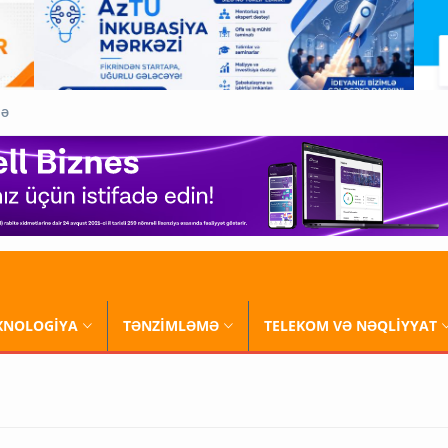
QƏ
XNOLOGİYA
TƏNZİMLƏMƏ
TELEKOM VƏ NƏQLİYYAT