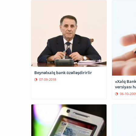
Beynəlxalq bank özəlləşdirirlir
07-09-2018
«Xalq Bank
versiyası h
06-10-200