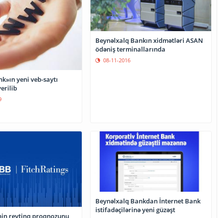
Beynəlxalq Bankın xidmətləri ASAN
ödəniş terminallarında
08-11-2016
»ın yeni veb-saytı
erilib
9
Beynəlxalq Bankdan İnternet Bank
istifadəçilərinə yeni güzəşt
nin reytinq proqnozunu