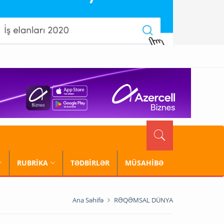
RUBRİKA
TƏDBİRLƏR
MÜSAHİBƏ
Ana Səhifə
RƏQƏMSAL DÜNYA