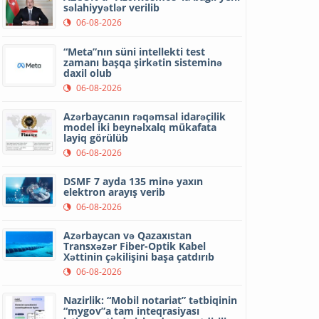
səlahiyyətlər verilib
06-08-2026
“Meta”nın süni intellekti test
zamanı başqa şirkətin sisteminə
daxil olub
06-08-2026
Azərbaycanın rəqəmsal idarəçilik
model iki beynəlxalq mükafata
layiq görülüb
06-08-2026
DSMF 7 ayda 135 minə yaxın
elektron arayış verib
06-08-2026
Azərbaycan və Qazaxıstan
Transxəzər Fiber-Optik Kabel
Xəttinin çəkilişini başa çatdırıb
06-08-2026
Nazirlik: “Mobil notariat” tətbiqinin
“mygov”a tam inteqrasiyası