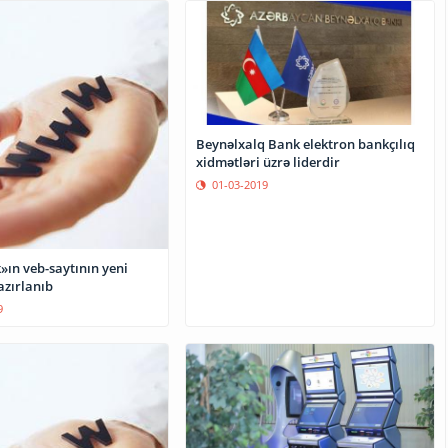
Beynəlxalq Bank elektron bankçılıq
xidmətləri üzrə liderdir
01-03-2019
»ın veb-saytının yeni
azırlanıb
9