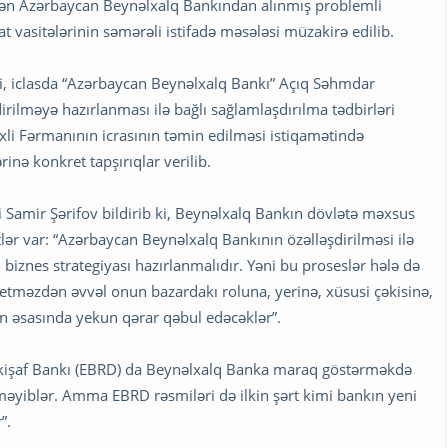
findən Azərbaycan Beynəlxalq Bankından alınmış problemli
at vasitələrinin səmərəli istifadə məsələsi müzakirə edilib.
ki, iclasda “Azərbaycan Beynəlxalq Bankı” Açıq Səhmdar
rilməyə hazırlanması ilə bağlı sağlamlaşdırılma tədbirləri
ixli Fərmanının icrasının təmin edilməsi istiqamətində
inə konkret tapşırıqlar verilib.
Samir Şərifov bildirib ki, Beynəlxalq Bankın dövlətə məxsus
lər var: “Azərbaycan Beynəlxalq Bankının özəlləşdirilməsi ilə
biznes strategiyası hazırlanmalıdır. Yəni bu proseslər hələ də
ə etməzdən əvvəl onun bazardakı roluna, yerinə, xüsusi çəkisinə,
n əsasında yekun qərar qəbul edəcəklər”.
kişaf Bankı (EBRD) da Beynəlxalq Banka maraq göstərməkdə
şməyiblər. Amma EBRD rəsmiləri də ilkin şərt kimi bankın yeni
”.