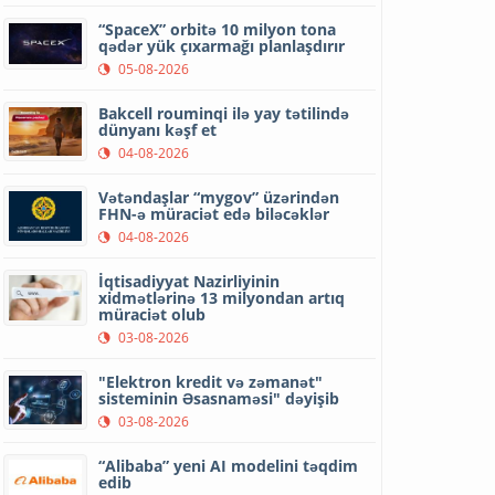
“SpaceX” orbitə 10 milyon tona
qədər yük çıxarmağı planlaşdırır
05-08-2026
Bakcell rouminqi ilə yay tətilində
dünyanı kəşf et
04-08-2026
Vətəndaşlar “mygov” üzərindən
FHN-ə müraciət edə biləcəklər
04-08-2026
İqtisadiyyat Nazirliyinin
xidmətlərinə 13 milyondan artıq
müraciət olub
03-08-2026
"Elektron kredit və zəmanət"
sisteminin Əsasnaməsi" dəyişib
03-08-2026
“Alibaba” yeni AI modelini təqdim
edib