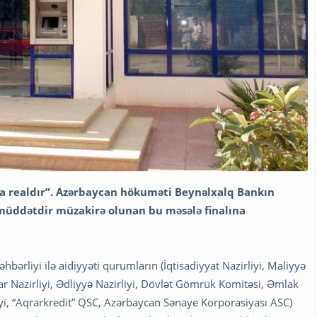
ha realdır”. Azərbaycan hökuməti Beynəlxalq Bankın
n müddətdir müzakirə olunan bu məsələ finalına
rliyi ilə aidiyyəti qurumların (İqtisadiyyat Nazirliyi, Maliyyə
lar Nazirliyi, Ədliyyə Nazirliyi, Dövlət Gömrük Komitəsi, Əmlak
iyi, “Aqrarkredit” QSC, Azərbaycan Sənaye Korporasiyası ASC)