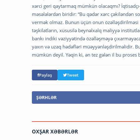
xərci geri qaytarmaq mümkün olacaqmı? İqtisadçı-
məsələlərdən biridir: “Bu qədər xərc çəkiləndən 
vermək olmaz. Bunun üçün onun özəlləşdirilməsi p
təşkilatların, xüsusilə beynəlxalq maliyyə institutl
bankı indiki vəziyyətində özəlləşməyə çıxarmayaca
yaxın və uzaq hədəfləri müəyyənləşdirilməlidir. B
mümkün deyil. Yəqin ki, ən tez gələn il bu proses ba
Paylaş
Tweet
ŞƏRHLƏR
OXŞAR XƏBƏRLƏR