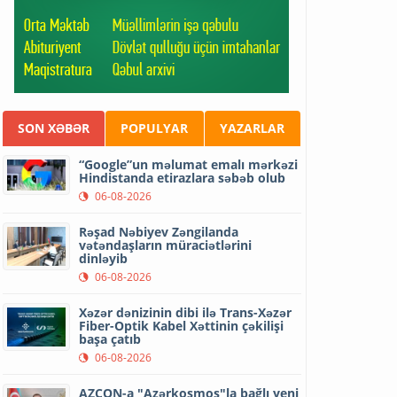
SON XƏBƏR
POPULYAR
YAZARLAR
“Google”un məlumat emalı mərkəzi
Hindistanda etirazlara səbəb olub
06-08-2026
Rəşad Nəbiyev Zəngilanda
vətəndaşların müraciətlərini
dinləyib
06-08-2026
Xəzər dənizinin dibi ilə Trans-Xəzər
Fiber-Optik Kabel Xəttinin çəkilişi
başa çatıb
06-08-2026
AZCON-a "Azərkosmos"la bağlı yeni