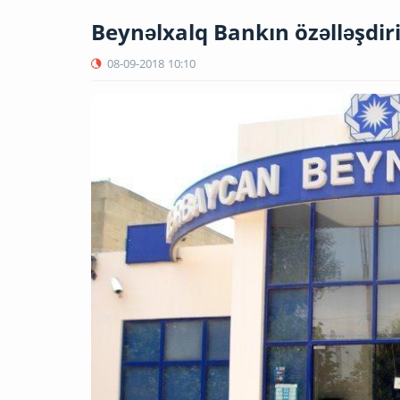
Beynəlxalq Bankın özəlləşdir
08-09-2018
10:10