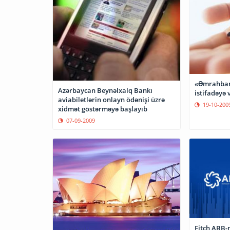
«Əmrahbank
Azərbaycan Beynəlxalq Bankı
istifadəyə v
aviabiletlərin onlayn ödənişi üzrə
19-10-200
xidmət göstərməyə başlayıb
07-09-2009
Fitch ABB-