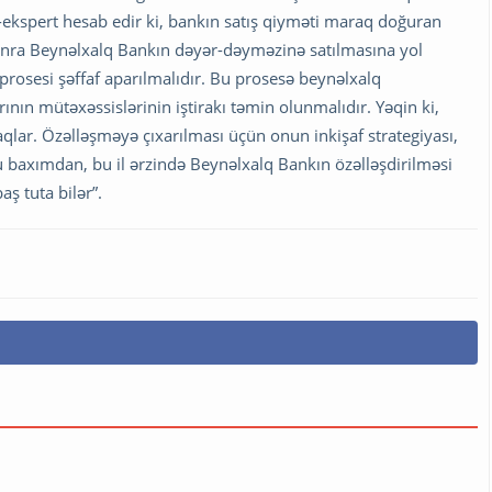
ekspert hesab edir ki, bankın satış qiyməti maraq doğuran
sonra Beynəlxalq Bankın dəyər-dəyməzinə satılmasına yol
rosesi şəffaf aparılmalıdır. Bu prosesə beynəlxalq
arının mütəxəssislərinin iştirakı təmin olunmalıdır. Yəqin ki,
qlar. Özəlləşməyə çıxarılması üçün onun inkişaf strategiyası,
u baxımdan, bu il ərzində Beynəlxalq Bankın özəlləşdirilməsi
ş tuta bilər”.