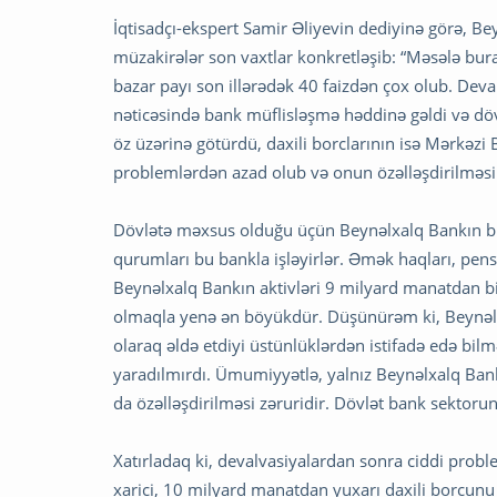
İqtisadçı-ekspert Samir Əliyevin dediyinə görə, Bey
müzakirələr son vaxtlar konkretləşib: “Məsələ bur
bazar payı son illərədək 40 faizdən çox olub. Deva
nəticəsində bank müflisləşmə həddinə gəldi və döv
öz üzərinə götürdü, daxili borclarının isə Mərkəzi 
problemlərdən azad olub və onun özəlləşdirilməsi 
Dövlətə məxsus olduğu üçün Beynəlxalq Bankın bir s
qurumları bu bankla işləyirlər. Əmək haqları, pensi
Beynəlxalq Bankın aktivləri 9 milyard manatdan bi
olmaqla yenə ən böyükdür. Düşünürəm ki, Beynəlxa
olaraq əldə etdiyi üstünlüklərdən istifadə edə bil
yaradılmırdı. Ümumiyyətlə, yalnız Beynəlxalq Ban
da özəlləşdirilməsi zəruridir. Dövlət bank sektorun
Xatırladaq ki, devalvasiyalardan sonra ciddi prob
xarici, 10 milyard manatdan yuxarı daxili borcunu