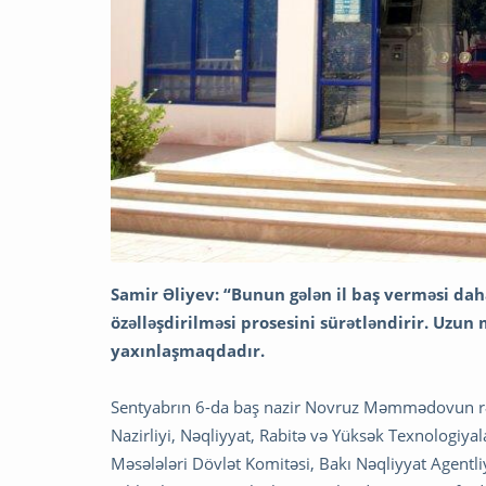
Samir Əliyev: “Bunun gələn il baş verməsi da
özəlləşdirilməsi prosesini sürətləndirir. Uzu
yaxınlaşmaqdadır.
Sentyabrın 6-da baş nazir Novruz Məmmədovun rəhbə
Nazirliyi, Nəqliyyat, Rabitə və Yüksək Texnologiya
Məsələləri Dövlət Komitəsi, Bakı Nəqliyyat Agentl