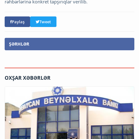
rəhbərlərinə konkret tapşırıqlar verilib.
Paylaş
Tweet
ŞƏRHLƏR
OXŞAR XƏBƏRLƏR