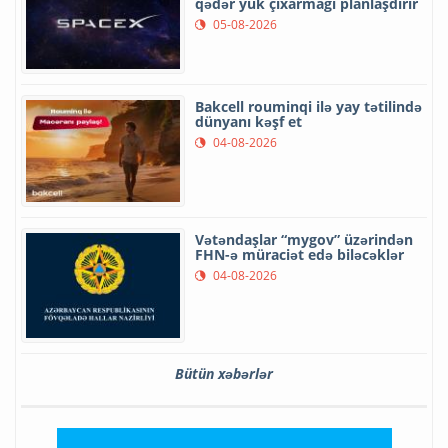
qədər yük çıxarmağı planlaşdırır
05-08-2026
Bakcell rouminqi ilə yay tətilində
dünyanı kəşf et
04-08-2026
Vətəndaşlar “mygov” üzərindən
FHN-ə müraciət edə biləcəklər
04-08-2026
Bütün xəbərlər