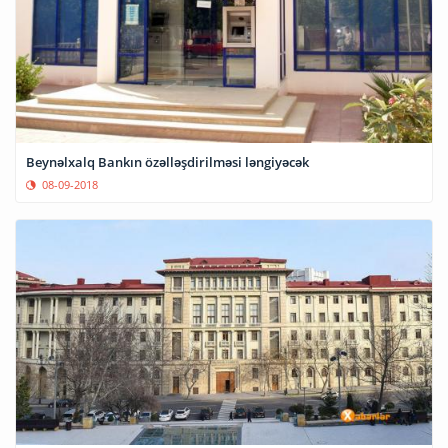
Beynəlxalq Bankın özəlləşdirilməsi ləngiyəcək
08-09-2018