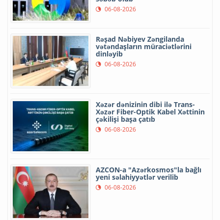
06-08-2026
Rəşad Nəbiyev Zəngilanda
vətəndaşların müraciətlərini
dinləyib
06-08-2026
Xəzər dənizinin dibi ilə Trans-
Xəzər Fiber-Optik Kabel Xəttinin
çəkilişi başa çatıb
06-08-2026
AZCON-a "Azərkosmos"la bağlı
yeni səlahiyyətlər verilib
06-08-2026