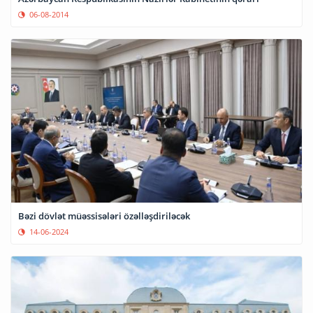
06-08-2014
Bəzi dövlət müəssisələri özəlləşdiriləcək
14-06-2024