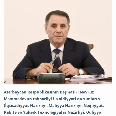
Azərbaycan Respublikasının Baş naziri Novruz
Məmmədovun rəhbərliyi ilə aidiyyəti qurumların
(İqtisadiyyat Nazirliyi, Maliyyə Nazirliyi, Nəqliyyat,
Rabitə və Yüksək Texnologiyalar Nazirliyi, Ədliyyə