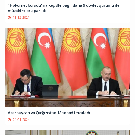
"Hökumət buludu"na keçidlə bağlı daha 9 dövlət qurumu ilə
müzakirələr aparılıb
11-12-2021
Azərbaycan və Qırğızıstan 18 sənəd imzaladı
24-04-2024