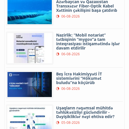
Azərbaycan və Qazaxıstan
Transxəzər Fiber-Optik Kabel
Xəttinin çəkilişini başa çatdırıb
06-08-2026
Nazirlik: “Mobil notariat”
tətbiqinin “mygov”a tam
inteqrasiyası istiqamətində işlər
davam etdirilir
06-08-2026
Beş İcra Hakimiyyəti İT
sistemlərini “Hökumət
buludu”na köçürüb
06-08-2026
Uşaqların rəqəmsal mühitdə
təhlükəsizliyi gücləndirilir -
Dəyişikliklər nəyi ehtiva edir?
05-08-2026