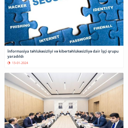
İnformasiya təhlükəsizliyi və kibertəhlükəsizliyə dair İşçi qrupu
yaradıldı
13-01-2024