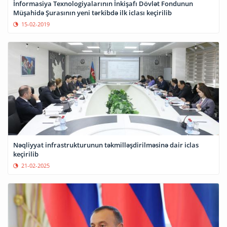
İnformasiya Texnologiyalarının İnkişafı Dövlət Fondunun
Müşahidə Şurasının yeni tərkibdə ilk iclası keçirilib
15-02-2019
Nəqliyyat infrastrukturunun təkmilləşdirilməsinə dair iclas
keçirilib
21-02-2025