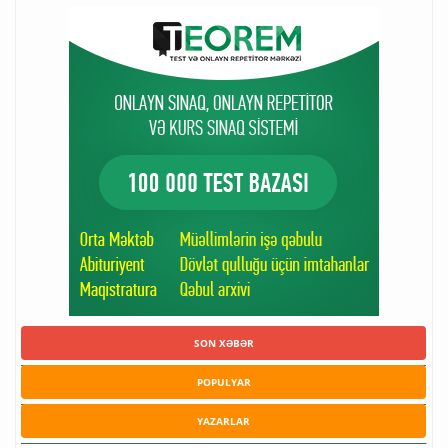
SON XƏBƏR
POPULYAR
YAZARLAR