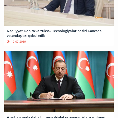
Nəqliyyat, Rabitə və Yüksək Texnologiyalar naziri Gəncədə
vətəndaşları qəbul edib
12-07-2019
Azərbaycanda daha bir neçə dövlət orqanının idarə edilməsi