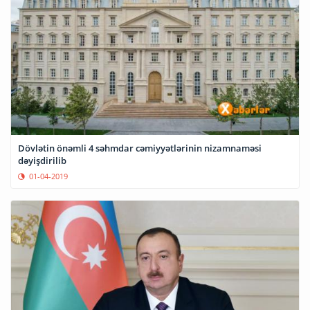
Dövlətin önəmli 4 səhmdar cəmiyyətlərinin nizamnaməsi
dəyişdirilib
01-04-2019