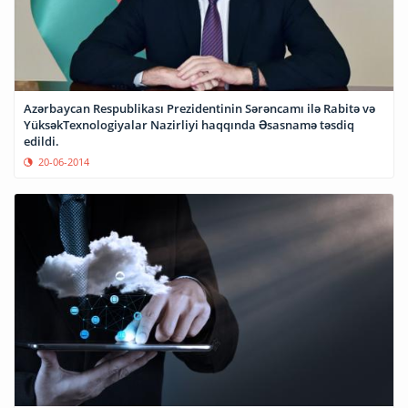
Azərbaycan Respublikası Prezidentinin Sərəncamı ilə Rabitə və
YüksəkTexnologiyalar Nazirliyi haqqında Əsasnamə təsdiq
edildi.
20-06-2014