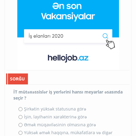
SORĞU
İT mütəxəssislər iş yerlərini hansı meyarlar əsasında
seçir ?
Şirkətin yüksək statusuna görə
İşin, layihənin xarakterinə görə
Əmək müqaviləsinin olmasına görə
Yüksək əmək haqqına, mükafatlara və digər