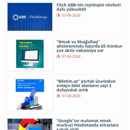
Fitch ABB-nin reytinqini növbəti
dəfə yüksəltdi!
07-08-2026
“Əmək və Məşğulluq”
altsistemində hazırda 65 mindən
çox aktiv vakansiya var
07-08-2026
“Biletim.az” portalı üzərindən
onlayn bilet alanların sayı 2
dəfəyədək artıb
07-08-2026
“Google”un məlumat emalı
mərkəzi Hindistanda etirazlara
səbəb olub