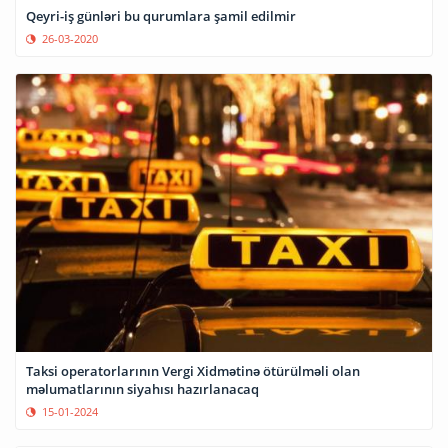
Qeyri-iş günləri bu qurumlara şamil edilmir
26-03-2020
Taksi operatorlarının Vergi Xidmətinə ötürülməli olan
məlumatlarının siyahısı hazırlanacaq
15-01-2024