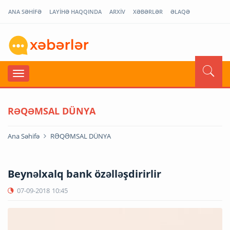
ANA SƏHİFƏ
LAYİHƏ HAQQINDA
ARXİV
XƏBƏRLƏR
ƏLAQƏ
RƏQƏMSAL DÜNYA
Ana Səhifə
RƏQƏMSAL DÜNYA
Beynəlxalq bank özəlləşdirirlir
07-09-2018
10:45