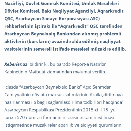
Nazirliyi, Dövlət Gömrük Komitəsi, Əmlak Məsələləri
Dövlət Komitəsi, Bakı Nəqliyyat Agentliyi, Aqrarkredit
QSC, Azərbaycan Sənaye Korporasiyası ASC)
rəhbərlərinin iştirakı ilə “Aqrarkredit” QSC tərəfindən
Azərbaycan Beynəlxalq Bankından alınmış problemli
aktivlərin (borcların) əvəzində əldə edilmiş nəqliyyat
vasitələrinin səmərəli istifadə məsələsi müzakirə edilib.
Xeberler.az
bildirir ki, bu barədə Report-a Nazirlər
Kabinetinin Mətbuat xidmətindən məlumat verilib.
İclasda “Azərbaycan Beynəlxalq Bankı” Açıq Səhmdar
Cəmiyyətinin dövlətə məxsus səhmlərinin özəlləşdirilməyə
hazırlanması ilə bağlı sağlamlaşdırılma tədbirləri haqqında”
Azərbaycan Respublikası Prezidentinin 2015-ci il 15 iyul
tarixli 570 nömrəli fərmanının icrasının təmin edilməsi
istiqamətində müzakirələr aparılıb və aidiyyəti qurumların