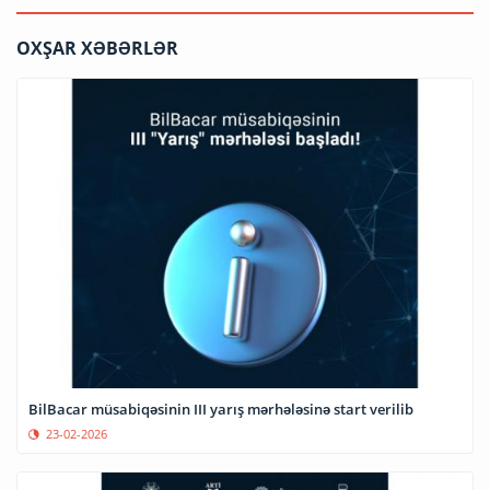
OXŞAR XƏBƏRLƏR
BilBacar müsabiqəsinin III yarış mərhələsinə start verilib
23-02-2026