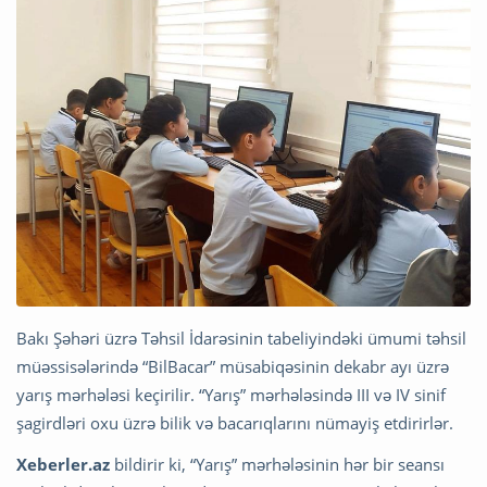
Bakı Şəhəri üzrə Təhsil İdarəsinin tabeliyindəki ümumi təhsil
müəssisələrində “BilBacar” müsabiqəsinin dekabr ayı üzrə
yarış mərhələsi keçirilir. “Yarış” mərhələsində III və IV sinif
şagirdləri oxu üzrə bilik və bacarıqlarını nümayiş etdirirlər.
Xeberler.az
bildirir ki, “Yarış” mərhələsinin hər bir seansı