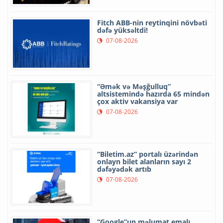
Fitch ABB-nin reytinqini növbəti
dəfə yüksəltdi!
07-08-2026
“Əmək və Məşğulluq”
altsistemində hazırda 65 mindən
çox aktiv vakansiya var
07-08-2026
“Biletim.az” portalı üzərindən
onlayn bilet alanların sayı 2
dəfəyədək artıb
07-08-2026
“Google”un məlumat emalı