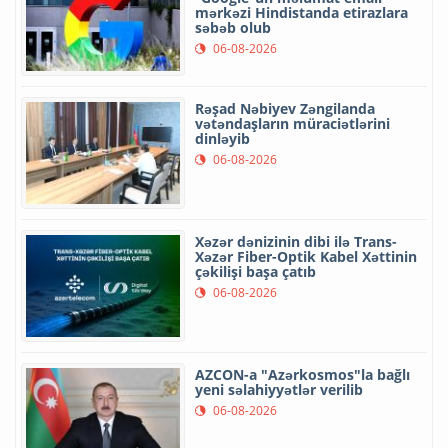
mərkəzi Hindistanda etirazlara
səbəb olub
06-08-2026
Rəşad Nəbiyev Zəngilanda
vətəndaşların müraciətlərini
dinləyib
06-08-2026
Xəzər dənizinin dibi ilə Trans-
Xəzər Fiber-Optik Kabel Xəttinin
çəkilişi başa çatıb
06-08-2026
AZCON-a "Azərkosmos"la bağlı
yeni səlahiyyətlər verilib
06-08-2026