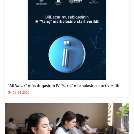
“BilBacar” müsabiqəsinin IV “Yarış” mərhələsinə start verilib
06-04-2026