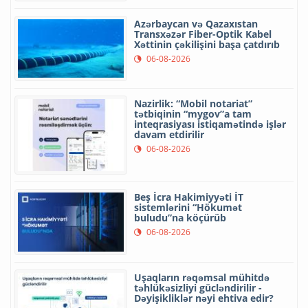
Azərbaycan və Qazaxıstan
Transxəzər Fiber-Optik Kabel
Xəttinin çəkilişini başa çatdırıb
06-08-2026
Nazirlik: “Mobil notariat”
tətbiqinin “mygov”a tam
inteqrasiyası istiqamətində işlər
davam etdirilir
06-08-2026
Beş İcra Hakimiyyəti İT
sistemlərini “Hökumət
buludu”na köçürüb
06-08-2026
Uşaqların rəqəmsal mühitdə
təhlükəsizliyi gücləndirilir -
Dəyişikliklər nəyi ehtiva edir?