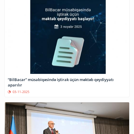
“BilBacar” müsabiqəsində iştirak üçün məktəb qeydiyyatı
aparılır
03-11-2025