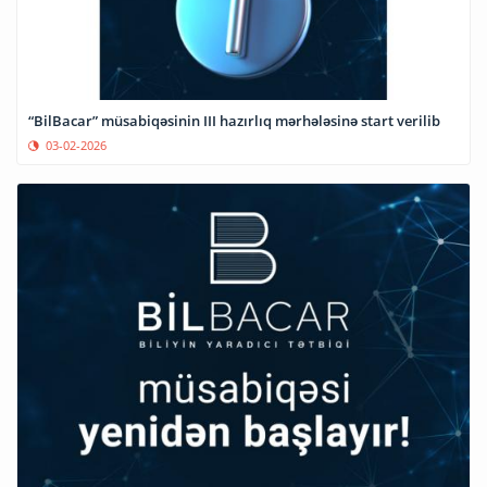
“BilBacar” müsabiqəsinin III hazırlıq mərhələsinə start verilib
03-02-2026