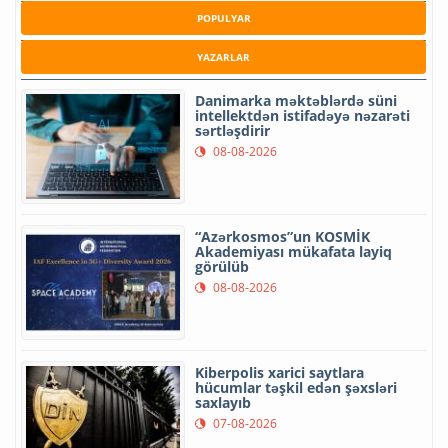
POPULYAR
YAZARLAR
Danimarka məktəblərdə süni
intellektdən istifadəyə nəzarəti
sərtləşdirir
08-08-2026
“Azərkosmos”un KOSMİK
Akademiyası mükafata layiq
görülüb
08-08-2026
Kiberpolis xarici saytlara
hücumlar təşkil edən şəxsləri
saxlayıb
07-08-2026