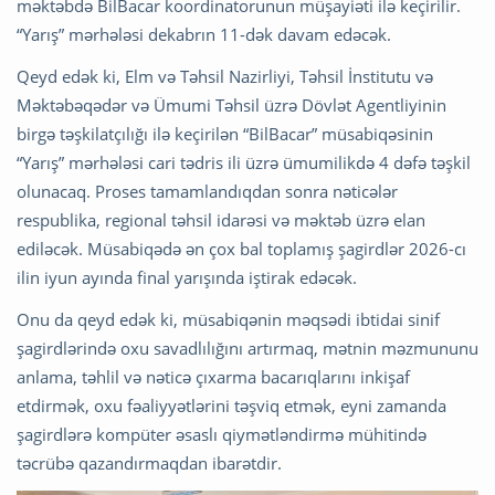
məktəbdə BilBacar koordinatorunun müşayiəti ilə keçirilir.
“Yarış” mərhələsi dekabrın 11-dək davam edəcək.
Qeyd edək ki, Elm və Təhsil Nazirliyi, Təhsil İnstitutu və
Məktəbəqədər və Ümumi Təhsil üzrə Dövlət Agentliyinin
birgə təşkilatçılığı ilə keçirilən “BilBacar” müsabiqəsinin
“Yarış” mərhələsi cari tədris ili üzrə ümumilikdə 4 dəfə təşkil
olunacaq. Proses tamamlandıqdan sonra nəticələr
respublika, regional təhsil idarəsi və məktəb üzrə elan
ediləcək. Müsabiqədə ən çox bal toplamış şagirdlər 2026-cı
ilin iyun ayında final yarışında iştirak edəcək.
Onu da qeyd edək ki, müsabiqənin məqsədi ibtidai sinif
şagirdlərində oxu savadlılığını artırmaq, mətnin məzmununu
anlama, təhlil və nəticə çıxarma bacarıqlarını inkişaf
etdirmək, oxu fəaliyyətlərini təşviq etmək, eyni zamanda
şagirdlərə kompüter əsaslı qiymətləndirmə mühitində
təcrübə qazandırmaqdan ibarətdir.