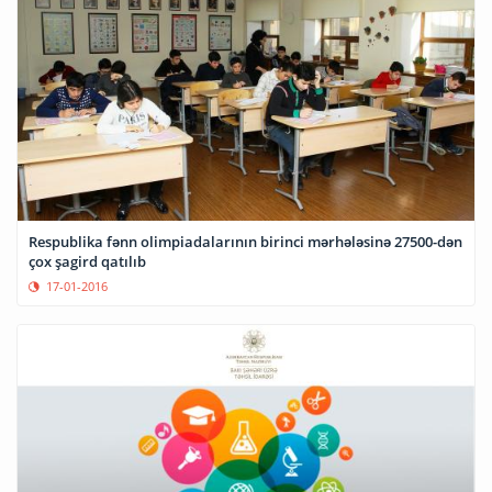
Respublika fənn olimpiadalarının birinci mərhələsinə 27500-dən
çox şagird qatılıb
17-01-2016