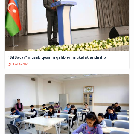
“BilBacar” müsabiqəsinin qalibləri mükafatlandırılıb
17-06-2025