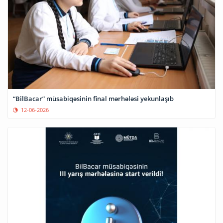
“BilBacar” müsabiqəsinin final mərhələsi yekunlaşıb
12-06-2026