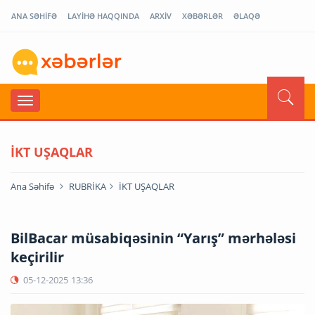
ANA SƏHİFƏ
LAYİHƏ HAQQINDA
ARXİV
XƏBƏRLƏR
ƏLAQƏ
İKT UŞAQLAR
Ana Səhifə
RUBRİKA
İKT UŞAQLAR
BilBacar müsabiqəsinin “Yarış” mərhələsi
keçirilir
05-12-2025
13:36