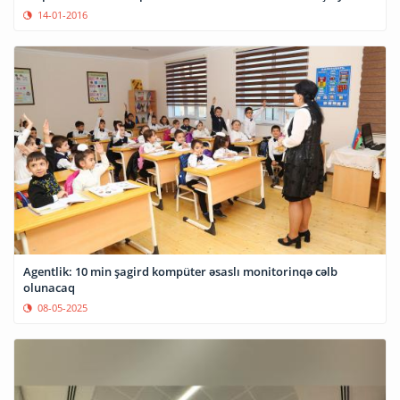
14-01-2016
Agentlik: 10 min şagird kompüter əsaslı monitorinqə cəlb
olunacaq
08-05-2025