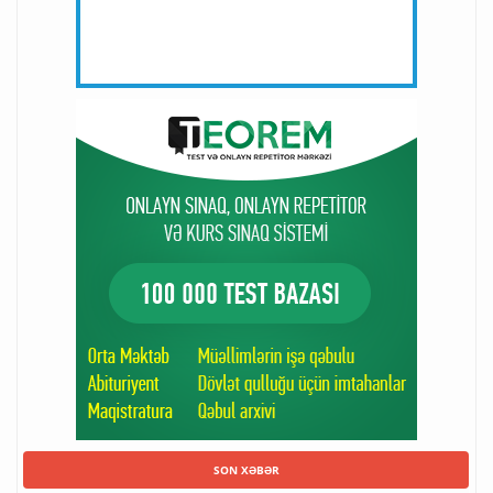
SON XƏBƏR