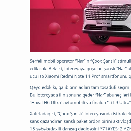
Sərfəli mobil operator “Nar”ın “Çoox Şanslı” stimu
ediləcək. Belə ki, lotereyaya qoşulan şanslı “Nar” 
üçü isə Xiaomi Redmi Note 14 Pro” smartfonunu 
Qeyd edək ki, qaliblərin adları tam təsadüfi seçim
Bu lotereyada ilin sonuna qədər “Nar” abunəçiləri
“Haval H6 Ultra” avtomobili və finalda “Li L9 Ultr
Xatırladaq ki, “Çoox Şanslı” lotereyasında iştirak 
şans qazandıran şanslı paketlərdən birini aktivləşdi
15 şəbəkədaxili danışıq dəqiqəsini *71#YES; 2 AZN-