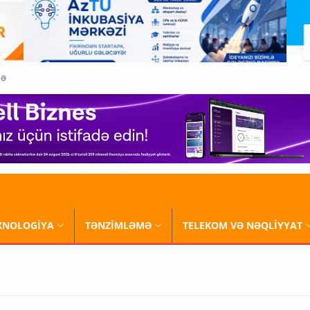
QƏ
XNOLOGİYA
TƏNZİMLƏMƏ
TELEKOM VƏ NƏQLİYYAT