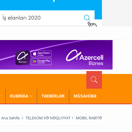
RUBRİKA
TƏDBİRLƏR
MÜSAHİBƏ
Ana Səhifə
TELEKOM VƏ NƏQLİYYAT
MOBİL RABİTƏ