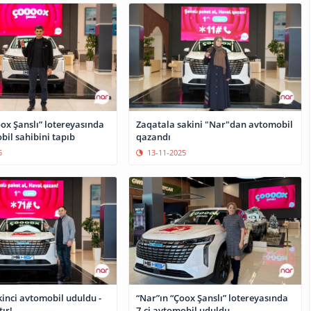
ox Şanslı” lotereyasında
Zaqatala sakini "Nar"dan avtomobil
bil sahibini tapıb
qazandı
5
13-11-2025
kinci avtomobil uduldu -
“Nar”ın “Çoox Şanslı” lotereyasında
ır!
7-ci avtomobil uduldu