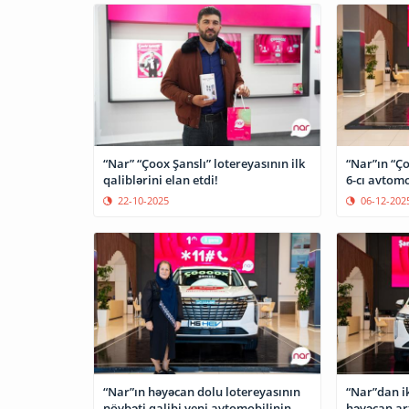
“Nar” “Çoox Şanslı” lotereyasının ilk
“Nar”ın “Ço
qaliblərini elan etdi!
6-cı avtomo
22-10-2025
06-12-202
“Nar”ın həyəcan dolu lotereyasının
“Nar”dan i
növbəti qalibi yeni avtomobilinin
həyəcan art