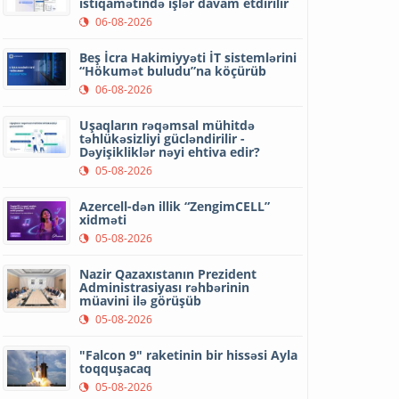
istiqamətində işlər davam etdirilir
06-08-2026
Beş İcra Hakimiyyəti İT sistemlərini
“Hökumət buludu”na köçürüb
06-08-2026
Uşaqların rəqəmsal mühitdə
təhlükəsizliyi gücləndirilir -
Dəyişikliklər nəyi ehtiva edir?
05-08-2026
Azercell-dən illik “ZengimCELL”
xidməti
05-08-2026
Nazir Qazaxıstanın Prezident
Administrasiyası rəhbərinin
müavini ilə görüşüb
05-08-2026
"Falcon 9" raketinin bir hissəsi Ayla
toqquşacaq
05-08-2026