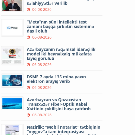
səlahiyyətlər verilib
06-08-2026
“Meta”nın süni intellekti test
zamanı başqa şirkətin sisteminə
daxil olub
06-08-2026
Azərbaycanın rəqəmsal idarəçilik
model iki beynəlxalq mükafata
layiq görülüb
06-08-2026
DSMF 7 ayda 135 minə yaxın
elektron arayış verib
06-08-2026
Azərbaycan və Qazaxıstan
Transxəzər Fiber-Optik Kabel
Xəttinin çəkilişini başa çatdırıb
06-08-2026
Nazirlik: “Mobil notariat” tətbiqinin
“mygov”a tam inteqrasiyası