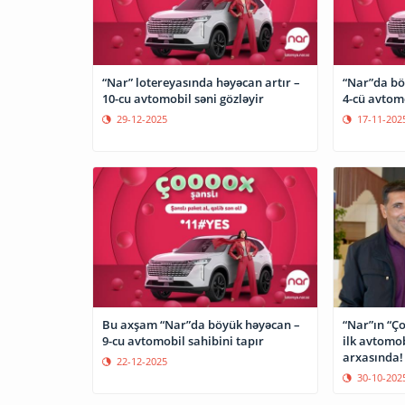
“Nar” lotereyasında həyəcan artır –
“Nar”da bö
10-cu avtomobil səni gözləyir
4-cü avtom
29-12-2025
17-11-202
Bu axşam “Nar”da böyük həyəcan –
“Nar”ın “Ço
9-cu avtomobil sahibini tapır
ilk avtomob
arxasında!
22-12-2025
30-10-202