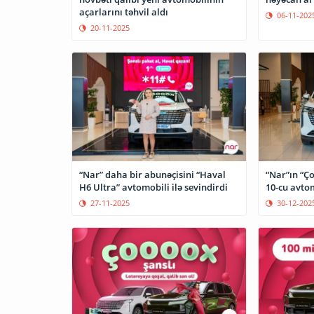
açarlarını təhvil aldı
06-11-202
20-11-2025
“Nar” daha bir abunəçisini “Haval
“Nar”ın “Ço
H6 Ultra” avtomobili ilə sevindirdi
10-cu avtom
27-11-2025
30-12-202