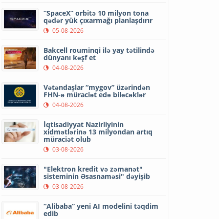
“SpaceX” orbitə 10 milyon tona
qədər yük çıxarmağı planlaşdırır
05-08-2026
Bakcell rouminqi ilə yay tətilində
dünyanı kəşf et
04-08-2026
Vətəndaşlar “mygov” üzərindən
FHN-ə müraciət edə biləcəklər
04-08-2026
İqtisadiyyat Nazirliyinin
xidmətlərinə 13 milyondan artıq
müraciət olub
03-08-2026
"Elektron kredit və zəmanət"
sisteminin Əsasnaməsi" dəyişib
03-08-2026
“Alibaba” yeni AI modelini təqdim
edib