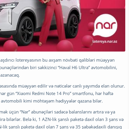
llaşdırıcı lotereyasının bu axşam növbəti qalibləri müəyyən
abunəçilərindən biri səkkizinci “Haval H6 Ultra” avtomobilini,
qazanacaq.
 əsasında müəyyən edilir və nəticələr canlı yayımda elan olunur.
 hər gün “Xiaomi Redmi Note 14 Pro” smartfonu, hər həftə
a” avtomobili kimi möhtəşəm hədiyyələr qazana bilər.
etmək üçün “Nar” abunəçiləri sadəcə balanslarını artıra və ya
rə bilərlər. Belə ki, 1 AZN-lik şanslı paketə daxil olan 3 şans və
lik şanslı paketə daxil olan 7 şans və 35 şəbəkədaxili danışıq