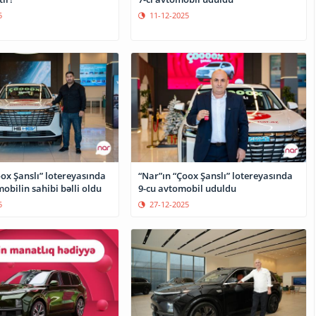
5
11-12-2025
ox Şanslı” lotereyasında
“Nar”ın “Çoox Şanslı” lotereyasında
obilin sahibi bəlli oldu
9-cu avtomobil uduldu
5
27-12-2025