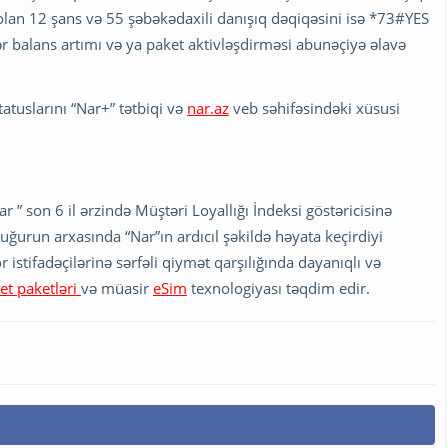
olan 12 şans və 55 şəbəkədaxili danışıq dəqiqəsini isə *73#YES
balans artımı və ya paket aktivləşdirməsi abunəçiyə əlavə
tatuslarını “Nar+” tətbiqi və
nar.az
veb səhifəsindəki xüsusi
” son 6 il ərzində Müştəri Loyallığı İndeksi göstəricisinə
ğurun arxasında “Nar”ın ardıcıl şəkildə həyata keçirdiyi
istifadəçilərinə sərfəli qiymət qarşılığında dayanıqlı və
et paketləri
və müasir
eSim
texnologiyası təqdim edir.