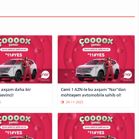
 axşam daha bir
Cəmi 1 AZN-lə bu axşam “Nar”dan
evinci!
möhtəşəm avtomobilə sahib ol!
5
24-11-2025