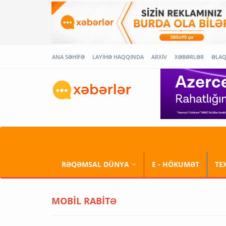
ANA SƏHİFƏ
LAYİHƏ HAQQINDA
ARXİV
XƏBƏRLƏR
ƏLA
RƏQƏMSAL DÜNYA
E - HÖKUMƏT
TE
MOBİL RABİTƏ