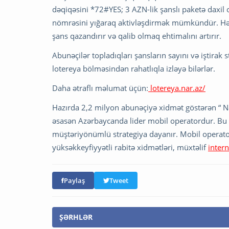
dəqiqəsini *72#YES; 3 AZN-lik şanslı paketə daxil 
nömrəsini yığaraq aktivləşdirmək mümkündür. Hər 
şans qazandırır və qalib olmaq ehtimalını artırır.
Abunəçilər topladıqları şansların sayını və iştirak s
lotereya bölməsindən rahatlıqla izləyə bilərlər.
Daha ətraflı məlumat üçün:
lotereya.nar.az/
Hazırda 2,2 milyon abunəçiyə xidmət göstərən “ Nar 
əsasən Azərbaycanda lider mobil operatordur. Bu u
müştəriyönümlü strategiya dayanır. Mobil operator 
yüksəkkeyfiyyətli rabitə xidmətləri, müxtəlif
intern
Paylaş
Tweet
ŞƏRHLƏR