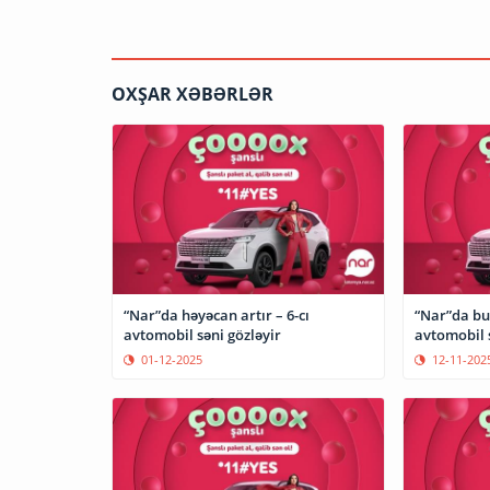
OXŞAR XƏBƏRLƏR
“Nar”da həyəcan artır – 6-cı
“Nar”da bu
avtomobil səni gözləyir
avtomobil s
01-12-2025
12-11-202