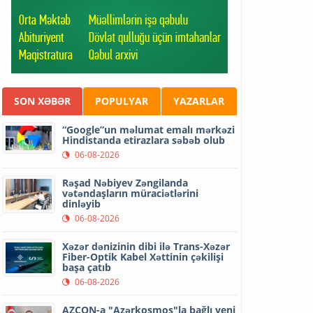
SON XƏBƏR
POPULYAR
YAZARLAR
“Google”un məlumat emalı mərkəzi
Hindistanda etirazlara səbəb olub
06-08-2026
Rəşad Nəbiyev Zəngilanda
vətəndaşların müraciətlərini
dinləyib
06-08-2026
Xəzər dənizinin dibi ilə Trans-Xəzər
Fiber-Optik Kabel Xəttinin çəkilişi
başa çatıb
06-08-2026
AZCON-a "Azərkosmos"la bağlı yeni