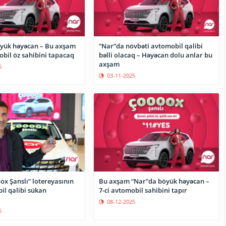
yük həyəcan – Bu axşam
“Nar”da növbəti avtomobil qalibi
obil öz sahibini tapacaq
bəlli olacaq – Həyəcan dolu anlar bu
axşam
5
03-11-2025
ox Şanslı” lotereyasının
Bu axşam “Nar”da böyük həyəcan –
il qalibi sükan
7-ci avtomobil sahibini tapır
08-12-2025
5