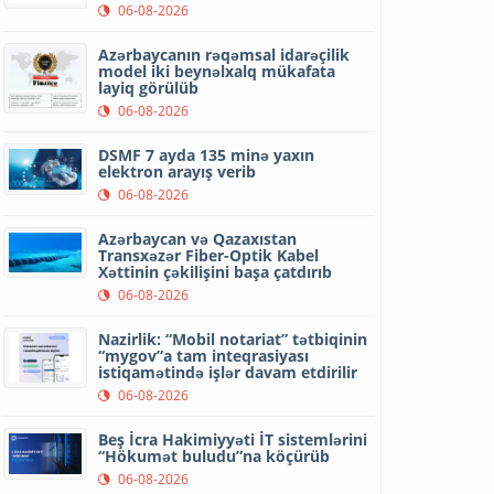
06-08-2026
Azərbaycanın rəqəmsal idarəçilik
model iki beynəlxalq mükafata
layiq görülüb
06-08-2026
DSMF 7 ayda 135 minə yaxın
elektron arayış verib
06-08-2026
Azərbaycan və Qazaxıstan
Transxəzər Fiber-Optik Kabel
Xəttinin çəkilişini başa çatdırıb
06-08-2026
Nazirlik: “Mobil notariat” tətbiqinin
“mygov”a tam inteqrasiyası
istiqamətində işlər davam etdirilir
06-08-2026
Beş İcra Hakimiyyəti İT sistemlərini
“Hökumət buludu”na köçürüb
06-08-2026