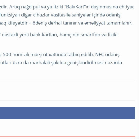
dir. Artıq nağd pul və ya fiziki “BakıKart”ın daşınmasına ehtiyac
 funksiyalı digər cihazlar vasitəsilə saniyələr içində ödəniş
q kifayətdir – ödəniş dərhal tanınır və əməliyyat tamamlanır.
dəstəkli yerli bank kartları, həmçinin smartfon və fiziki
q 500 nömrəli marşrut xəttində tətbiq edilib. NFC ödəniş
utları üzrə də mərhələli şəkildə genişləndirilməsi nəzərdə