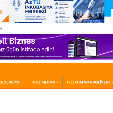
QƏ
XNOLOGİYA
TƏNZİMLƏMƏ
TELEKOM VƏ NƏQLİYYAT