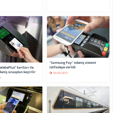
"Samsung Pay" ödəniş sistemi
istifadəyə verildi
ləbəPlus” kartları ilə
əniş sınaqdan keçirilir
03-03-2015
5