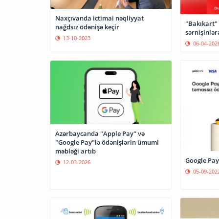
Naxçıvanda ictimai nəqliyyat
"Bakıkart"
nağdsız ödənişə keçir
sərnişinlər
13-10-2023
06-04-202
Azərbaycanda "Apple Pay" və
"Google Pay"lə ödənişlərin ümumi
məbləği artıb
Google Pay
12-03-2026
05-09-202