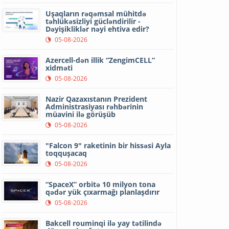
Uşaqların rəqəmsal mühitdə
təhlükəsizliyi gücləndirilir -
Dəyişikliklər nəyi ehtiva edir?
05-08-2026
Azercell-dən illik “ZengimCELL”
xidməti
05-08-2026
Nazir Qazaxıstanın Prezident
Administrasiyası rəhbərinin
müavini ilə görüşüb
05-08-2026
"Falcon 9" raketinin bir hissəsi Ayla
toqquşacaq
05-08-2026
“SpaceX” orbitə 10 milyon tona
qədər yük çıxarmağı planlaşdırır
05-08-2026
Bakcell rouminqi ilə yay tətilində