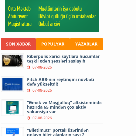
SON XƏBƏR
POPULYAR
YAZARLAR
Kiberpolis xarici saytlara hücumlar
təşkil edən şəxsləri saxlayıb
07-08-2026
Fitch ABB-nin reytinqini növbəti
dəfə yüksəltdi!
07-08-2026
“Əmək və Məşğulluq” altsistemində
hazırda 65 mindən çox aktiv
vakansiya var
07-08-2026
“Biletim.az” portalı üzərindən
onlayn bilet alanların sayı 2