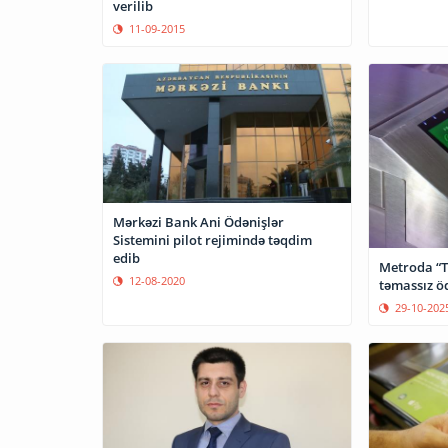
verilib
11-09-2015
Mərkəzi Bank Ani Ödənişlər
Sistemini pilot rejimində təqdim
edib
Metroda “Tə
12-08-2020
təmassız öd
29-10-202