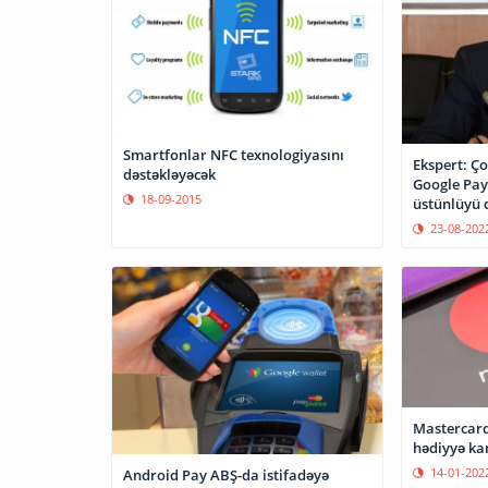
Smartfonlar NFC texnologiyasını
Ekspert: Ço
dəstəkləyəcək
Google Pay 
18-09-2015
üstünlüyü 
23-08-202
Mastercard
hədiyyə ka
14-01-202
Android Pay ABŞ-da istifadəyə