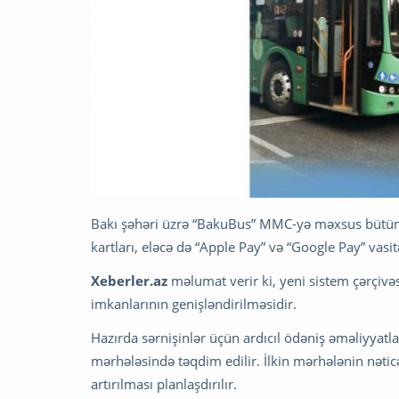
Bakı şəhəri üzrə “BakuBus” MMC-yə məxsus bütün 
kartları, eləcə də “Apple Pay” və “Google Pay” vasi
Xeberler.az
məlumat verir ki, yeni sistem çərçivəsi
imkanlarının genişləndirilməsidir.
Hazırda sərnişinlər üçün ardıcıl ödəniş əməliyyatlar
mərhələsində təqdim edilir. İlkin mərhələnin nətic
artırılması planlaşdırılır.