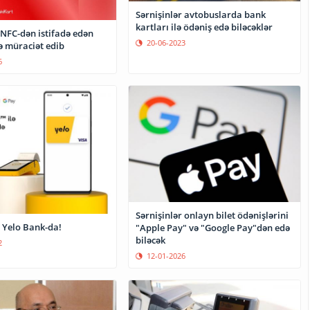
Sərnişinlər avtobuslarda bank
kartları ilə ödəniş edə biləcəklər
 NFC-dən istifadə edən
20-06-2023
ə müraciət edib
6
Sərnişinlər onlayn bilet ödənişlərini
 Yelo Bank-da!
"Apple Pay" və "Google Pay"dən edə
biləcək
2
12-01-2026