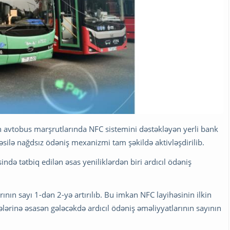
avtobus marşrutlarında NFC sistemini dəstəkləyən yerli bank
təsilə nağdsız ödəniş mexanizmi tam şəkildə aktivləşdirilib.
ndə tətbiq edilən əsas yeniliklərdən biri ardıcıl ödəniş
ının sayı 1-dən 2-yə artırılıb. Bu imkan NFC layihəsinin ilkin
ələrinə əsasən gələcəkdə ardıcıl ödəniş əməliyyatlarının sayının