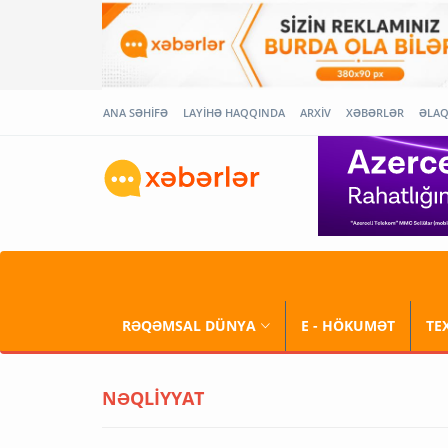
ANA SƏHİFƏ
LAYİHƏ HAQQINDA
ARXİV
XƏBƏRLƏR
ƏLA
RƏQƏMSAL DÜNYA
E - HÖKUMƏT
TE
NƏQLİYYAT