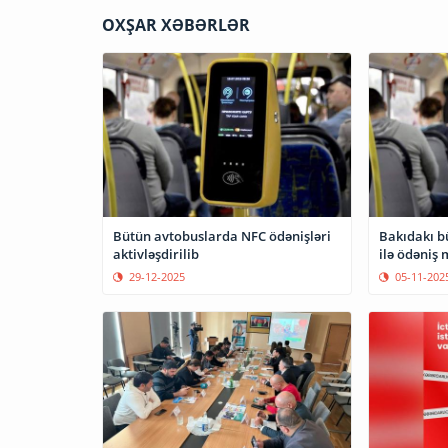
OXŞAR XƏBƏRLƏR
Bütün avtobuslarda NFC ödənişləri
Bakıdakı b
aktivləşdirilib
ilə ödəniş
29-12-2025
05-11-202