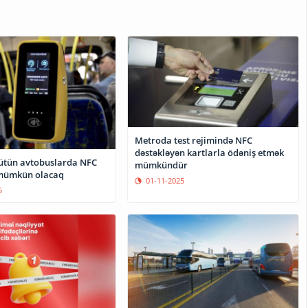
Metroda test rejimində NFC
dəstəkləyən kartlarla ödəniş etmək
ütün avtobuslarda NFC
mümkündür
 mümkün olacaq
01-11-2025
5