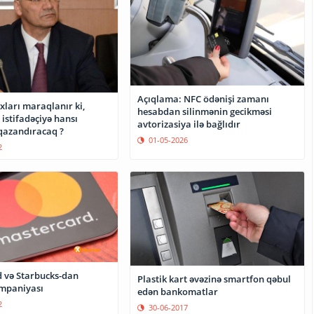
Açıqlama: NFC ödənişi zamanı
xları maraqlanır ki,
hesabdan silinmənin gecikməsi
istifadəçiyə hansı
avtorizasiya ilə bağlıdır
qazandıracaq ?
01-05-2026
2
 və Starbucks-dan
Plastik kart əvəzinə smartfon qəbul
mpaniyası
edən bankomatlar
2
30-06-2017