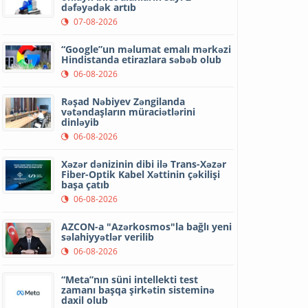
dəfəyədək artıb
07-08-2026
“Google”un məlumat emalı mərkəzi
Hindistanda etirazlara səbəb olub
06-08-2026
Rəşad Nəbiyev Zəngilanda
vətəndaşların müraciətlərini
dinləyib
06-08-2026
Xəzər dənizinin dibi ilə Trans-Xəzər
Fiber-Optik Kabel Xəttinin çəkilişi
başa çatıb
06-08-2026
AZCON-a "Azərkosmos"la bağlı yeni
səlahiyyətlər verilib
06-08-2026
“Meta”nın süni intellekti test
zamanı başqa şirkətin sisteminə
daxil olub