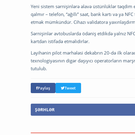
Yeni sistem sərnişinlərə əlavə üstünlüklər təqdim e
qalmır – telefon, “ağıllı” saat, bank kartı və ya NFC
etmək mümkündür. Cihazı validatora yaxınlaşdırma
Sərnişinlər avtobuslarda ödəniş etdikdə yalnız NFC 
kartdan istifadə etməlidirlər.
Layihənin pilot mərhələsi dekabrın 20-də ilk olara
texnologiyasının digər daşıyıcı operatorların marşr
tutulub.
Paylaş
Tweet
ŞƏRHLƏR