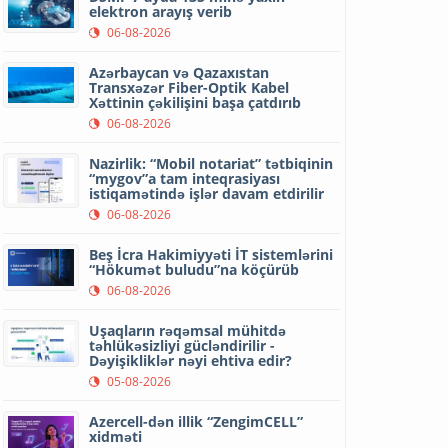
elektron arayış verib
06-08-2026
Azərbaycan və Qazaxıstan
Transxəzər Fiber-Optik Kabel
Xəttinin çəkilişini başa çatdırıb
06-08-2026
Nazirlik: “Mobil notariat” tətbiqinin
“mygov”a tam inteqrasiyası
istiqamətində işlər davam etdirilir
06-08-2026
Beş İcra Hakimiyyəti İT sistemlərini
“Hökumət buludu”na köçürüb
06-08-2026
Uşaqların rəqəmsal mühitdə
təhlükəsizliyi gücləndirilir -
Dəyişikliklər nəyi ehtiva edir?
05-08-2026
Azercell-dən illik “ZengimCELL”
xidməti