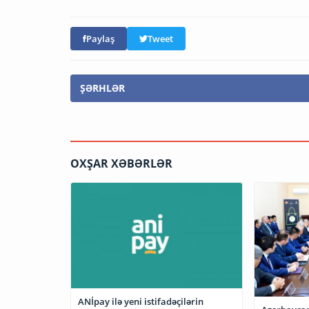
Paylaş
Tweet
ŞƏRHLƏR
OXŞAR XƏBƏRLƏR
ANİpay ilə yeni istifadəçilərin