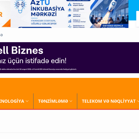
QƏ
XNOLOGİYA
TƏNZİMLƏMƏ
TELEKOM VƏ NƏQLİYYAT