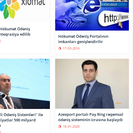
 Hökumət Ödəniş
nteqrasiya edilib
Hökumət Ödəniş Portalının
5
imkanları genişləndirilir
17-03-2016
Azexport portalı Pay Ring rəqəmsal
li Ödəniş Sistemləri" ilə
ödəniş sisteminin icrasına başlayıb
iyatlar 590 milyard
b
16-01-2020
5