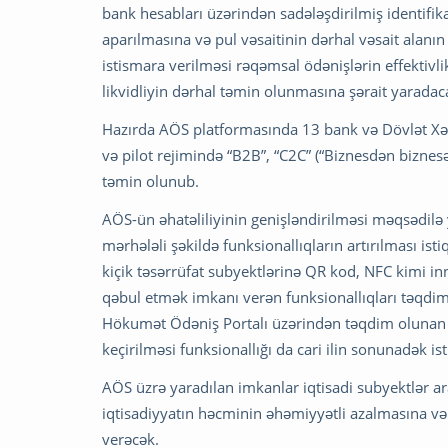
bank hesabları üzərindən sadələşdirilmiş identifik
aparılmasına və pul vəsaitinin dərhal vəsait ala
istismara verilməsi rəqəmsal ödənişlərin effektivli
likvidliyin dərhal təmin olunmasına şərait yarada
Hazırda AÖS platformasında 13 bank və Dövlət Xəzin
və pilot rejimində “B2B”, “C2C” (“Biznesdən biznesə
təmin olunub.
AÖS-ün əhatəliliyinin genişləndirilməsi məqsədilə y
mərhələli şəkildə funksionallıqların artırılması ist
kiçik təsərrüfat subyektlərinə QR kod, NFC kimi in
qəbul etmək imkanı verən funksionallıqları təqdi
Hökumət Ödəniş Portalı üzərindən təqdim olunan 6
keçirilməsi funksionallığı da cari ilin sonunadək is
AÖS üzrə yaradılan imkanlar iqtisadi subyektlər a
iqtisadiyyatın həcminin əhəmiyyətli azalmasına v
verəcək.