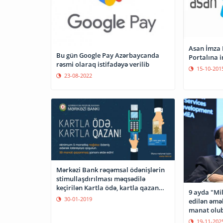
Asan İmza
Bu gün Google Pay Azərbaycanda
Portalına i
rəsmi olaraq istifadəyə verilib
15-10-201
23-08-2022
Mərkəzi Bank rəqəmsal ödənişlərin
stimullaşdırılması məqsədilə
keçirilən Kartla ödə, kartla qazan
9 ayda "Mil
lotereyasına start verir
30-01-2019
edilən əməl
manat olu
19-11-202