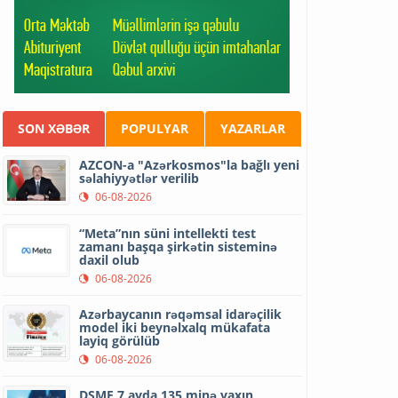
SON XƏBƏR
POPULYAR
YAZARLAR
AZCON-a "Azərkosmos"la bağlı yeni
səlahiyyətlər verilib
06-08-2026
“Meta”nın süni intellekti test
zamanı başqa şirkətin sisteminə
daxil olub
06-08-2026
Azərbaycanın rəqəmsal idarəçilik
model iki beynəlxalq mükafata
layiq görülüb
06-08-2026
DSMF 7 ayda 135 minə yaxın