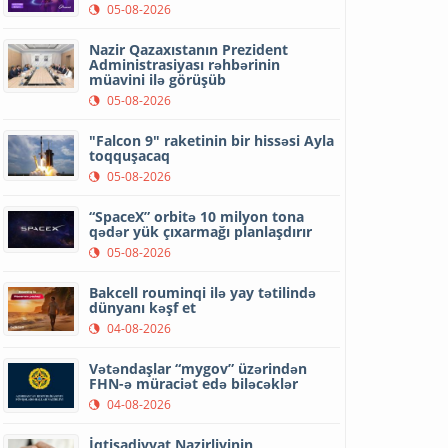
05-08-2026
Nazir Qazaxıstanın Prezident
Administrasiyası rəhbərinin
müavini ilə görüşüb
05-08-2026
"Falcon 9" raketinin bir hissəsi Ayla
toqquşacaq
05-08-2026
“SpaceX” orbitə 10 milyon tona
qədər yük çıxarmağı planlaşdırır
05-08-2026
Bakcell rouminqi ilə yay tətilində
dünyanı kəşf et
04-08-2026
Vətəndaşlar “mygov” üzərindən
FHN-ə müraciət edə biləcəklər
04-08-2026
İqtisadiyyat Nazirliyinin