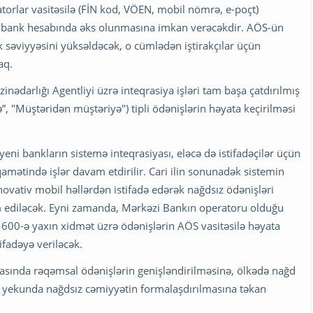
atorlar vasitəsilə (FİN kod, VÖEN, mobil nömrə, e-poçt)
nın bank hesabında əks olunmasına imkan verəcəkdir. AÖS-ün
k səviyyəsini yüksəldəcək, o cümlədən iştirakçılar üçün
caq.
ədarlığı Agentliyi üzrə inteqrasiya işləri tam başa çatdırılmış
”, "Müştəridən müştəriyə") tipli ödənişlərin həyata keçirilməsi
eni bankların sistemə inteqrasiyası, eləcə də istifadəçilər üçün
iqamətində işlər davam etdirilir. Cari ilin sonunadək sistemin
novativ mobil həllərdən istifadə edərək nağdsız ödənişləri
m ediləcək. Eyni zamanda, Mərkəzi Bankın operatoru olduğu
00-ə yaxın xidmət üzrə ödənişlərin AÖS vasitəsilə həyata
tifadəyə veriləcək.
rasında rəqəmsal ödənişlərin genişləndirilməsinə, ölkədə nağd
ə yekunda nağdsız cəmiyyətin formalaşdırılmasına təkan