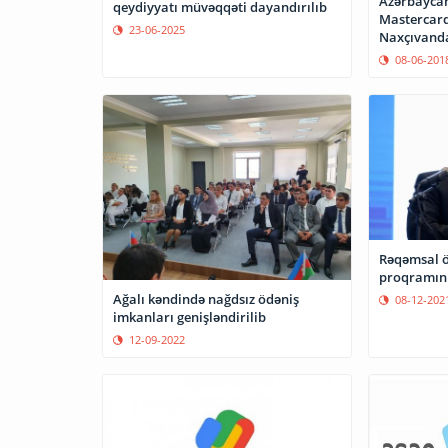
Azərbaycan
qeydiyyatı müvəqqəti dayandırılıb
Mastercard 
23-06-2025
Naxçıvanda 
08-06-201
Rəqəmsal öd
proqramını
Ağalı kəndində nağdsız ödəniş
08-12-202
imkanları genişləndirilib
12-09-2022