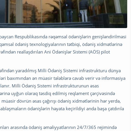
ərbaycan Respublikasında rəqəmsal ödənişlərin genişləndirilməsi
qəmsal ödəniş texnologiyalarının tətbiqi, ödəniş xidmətlərinə
əfindən reallaşdırılan Ani Ödənişlər Sistemi (AÖS) pilot
indən yaradılmış Milli Ödəniş Sistemi infrastrukturu dünya
əri baxımından ən müasir tələblərə cavab verir və informasiya
lanır. Milli Ödəniş Sistemi infrastrukturunun əsas
rinə uyğun olaraq təsdiq edilmiş reqlament çərçivəsində
n, müasir dövrün əsas çağırışı ödəniş xidmətlərinin hər yerdə,
blaşmaların ödənişlərin həyata keçirildiyi anda başa çatdırıla
anları arasında ödəniş əməliyyatlarının 24/7/365 rejimində