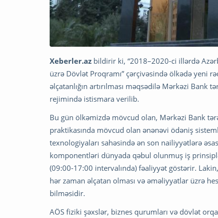
Xeberler.az
bildirir ki, “2018–2020-ci illərdə Az
üzrə Dövlət Proqramı” çərçivəsində ölkədə yeni rə
əlçatanlığın artırılması məqsədilə Mərkəzi Bank tər
rejimində istismara verilib.
Bu gün ölkəmizdə mövcud olan, Mərkəzi Bank tərəf
praktikasında mövcud olan ənənəvi ödəniş sisteml
texnologiyaları sahəsində ən son nailiyyətlərə əsas
komponentləri dünyada qəbul olunmuş iş prinsiplə
(09:00-17:00 intervalında) fəaliyyət göstərir. Laki
hər zaman əlçatan olması və əməliyyatlar üzrə hesa
bilməsidir.
AÖS fiziki şəxslər, biznes qurumları və dövlət orq