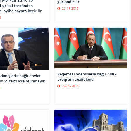
 Mərkəzi Bankı və
gücləndirilir
şirkəti tərəfindən
20-11-2015
layihə həyata keçirilir
8
Rəqəmsal ödənişlərlə bağlı 2 illik
ənişlərlə bağlı dövlət
proqram təsdiqləndi
n 25 faizi icra olunmayıb
27-09-2018
1