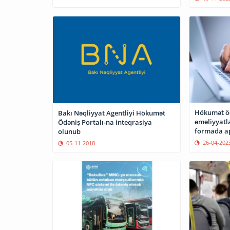
Hökumət öd
Bakı Nəqliyyat Agentliyi Hökumət
əməliyyatla
Ödəniş Portalı-na inteqrasiya
formada ap
olunub
26-04-202
05-11-2018