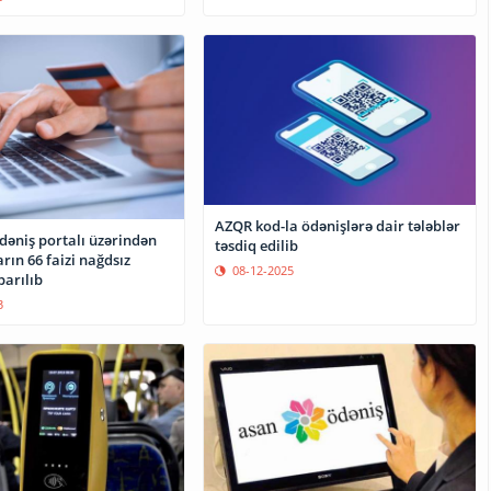
AZQR kod-la ödənişlərə dair tələblər
əniş portalı üzərindən
təsdiq edilib
rın 66 faizi nağdsız
08-12-2025
arılıb
3