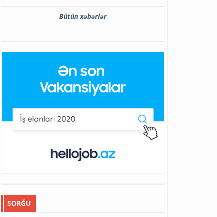
Bütün xəbərlər
SORĞU