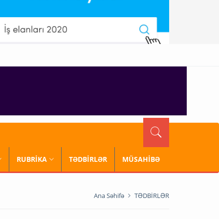
RUBRİKA
TƏDBİRLƏR
MÜSAHİBƏ
Ana Səhifə
TƏDBİRLƏR