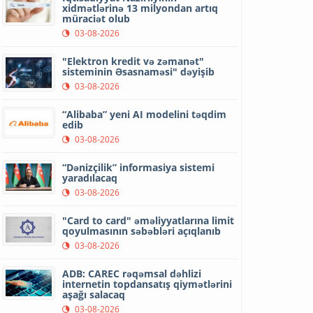
xidmətlərinə 13 milyondan artıq
müraciət olub
03-08-2026
"Elektron kredit və zəmanət"
sisteminin Əsasnaməsi" dəyişib
03-08-2026
“Alibaba” yeni AI modelini təqdim
edib
03-08-2026
“Dənizçilik” informasiya sistemi
yaradılacaq
03-08-2026
"Card to card" əməliyyatlarına limit
qoyulmasının səbəbləri açıqlanıb
03-08-2026
ADB: CAREC rəqəmsal dəhlizi
internetin topdansatış qiymətlərini
aşağı salacaq
03-08-2026