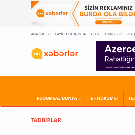
ANA SƏHİFƏ
LAYİHƏ HAQQINDA
ARXİV
XƏBƏRLƏR
ƏLA
RƏQƏMSAL DÜNYA
E - HÖKUMƏT
TE
TƏDBİRLƏR