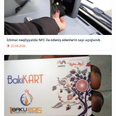
İctimai nəqliyyatda NFC ilə ödəniş edənlərin sayı açıqlanıb
22-04-2026