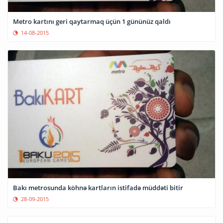
Metro kartını geri qaytarmaq üçün 1 gününüz qaldı
14-08-2015
Bakı metrosunda köhnə kartların istifadə müddəti bitir
28-09-2015