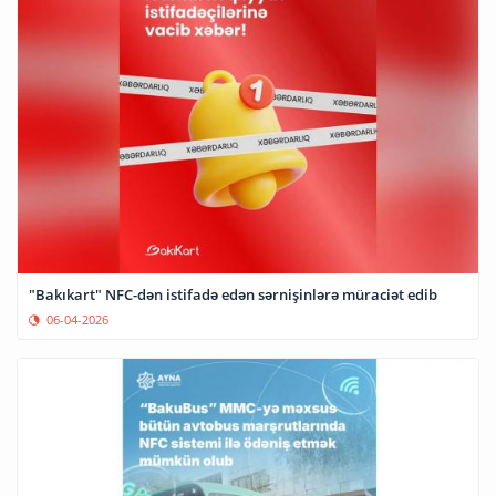
"Bakıkart" NFC-dən istifadə edən sərnişinlərə müraciət edib
06-04-2026