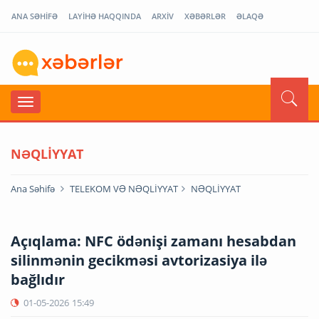
ANA SƏHİFƏ
LAYİHƏ HAQQINDA
ARXİV
XƏBƏRLƏR
ƏLAQƏ
NƏQLİYYAT
Ana Səhifə
TELEKOM VƏ NƏQLİYYAT
NƏQLİYYAT
Açıqlama: NFC ödənişi zamanı hesabdan
silinmənin gecikməsi avtorizasiya ilə
bağlıdır
01-05-2026
15:49