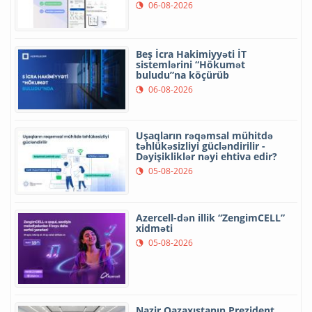
06-08-2026
Beş İcra Hakimiyyəti İT
sistemlərini “Hökumət
buludu”na köçürüb
06-08-2026
Uşaqların rəqəmsal mühitdə
təhlükəsizliyi gücləndirilir -
Dəyişikliklər nəyi ehtiva edir?
05-08-2026
Azercell-dən illik “ZengimCELL”
xidməti
05-08-2026
Nazir Qazaxıstanın Prezident