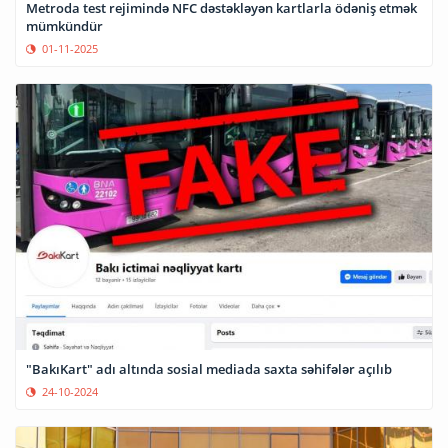
Metroda test rejimində NFC dəstəkləyən kartlarla ödəniş etmək
mümkündür
01-11-2025
"BakıKart" adı altında sosial mediada saxta səhifələr açılıb
24-10-2024