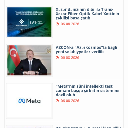
Xəzər dənizinin dibi ilə Trans-
Xəzər Fiber-Optik Kabel Xəttinin
çəkilişi başa çatıb
06-08-2026
AZCON-a "Azərkosmos"la bağlı
yeni səlahiyyətlər verilib
06-08-2026
“Meta”nın süni intellekti test
zamanı başqa şirkətin sisteminə
daxil olub
06-08-2026