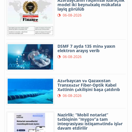
Azərbaycanın rəqəmsal idarəçilik
model iki beynəlxalq mükafata
layiq görülüb
06-08-2026
DSMF 7 ayda 135 minə yaxın
elektron arayış verib
06-08-2026
Azərbaycan və Qazaxıstan
Transxəzər Fiber-Optik Kabel
Xəttinin çəkilişini başa çatdırıb
06-08-2026
Nazirlik: “Mobil notariat”
tətbiqinin “mygov”a tam
inteqrasiyası istiqamətində işlər
davam etdirilir