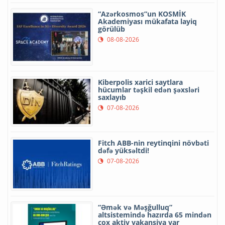
“Azərkosmos”un KOSMİK
Akademiyası mükafata layiq
görülüb
08-08-2026
Kiberpolis xarici saytlara
hücumlar təşkil edən şəxsləri
saxlayıb
07-08-2026
Fitch ABB-nin reytinqini növbəti
dəfə yüksəltdi!
07-08-2026
“Əmək və Məşğulluq”
altsistemində hazırda 65 mindən
çox aktiv vakansiya var