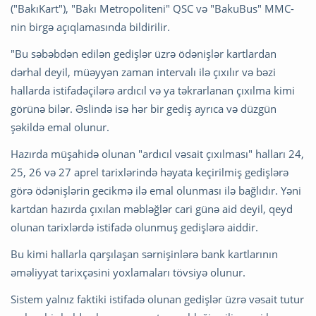
("BakıKart"), "Bakı Metropoliteni" QSC və "BakuBus" MMC-
nin birgə açıqlamasında bildirilir.
"Bu səbəbdən edilən gedişlər üzrə ödənişlər kartlardan
dərhal deyil, müəyyən zaman intervalı ilə çıxılır və bəzi
hallarda istifadəçilərə ardıcıl və ya təkrarlanan çıxılma kimi
görünə bilər. Əslində isə hər bir gediş ayrıca və düzgün
şəkildə emal olunur.
Hazırda müşahidə olunan "ardıcıl vəsait çıxılması" halları 24,
25, 26 və 27 aprel tarixlərində həyata keçirilmiş gedişlərə
görə ödənişlərin gecikmə ilə emal olunması ilə bağlıdır. Yəni
kartdan hazırda çıxılan məbləğlər cari günə aid deyil, qeyd
olunan tarixlərdə istifadə olunmuş gedişlərə aiddir.
Bu kimi hallarla qarşılaşan sərnişinlərə bank kartlarının
əməliyyat tarixçəsini yoxlamaları tövsiyə olunur.
Sistem yalnız faktiki istifadə olunan gedişlər üzrə vəsait tutur