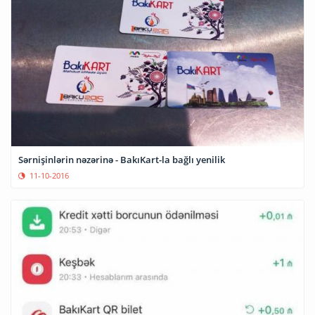
Sərnişinlərin nəzərinə - BakıKart-la bağlı yenilik
11-10-2016