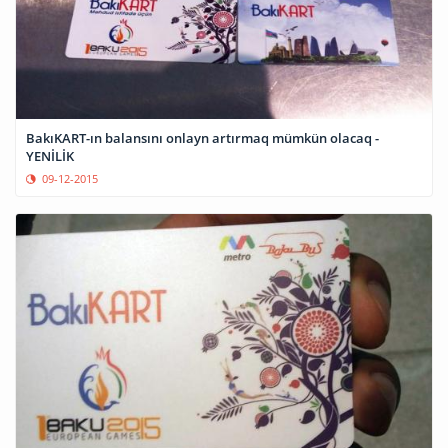
BakıKART-ın balansını onlayn artırmaq mümkün olacaq -
YENİLİK
09-12-2015