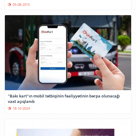
05-08-2015
"Bakı kart"ın mobil tətbiqinin fəaliyyətinin bərpa olunacağı
vaxt açıqlanıb
18-10-2024