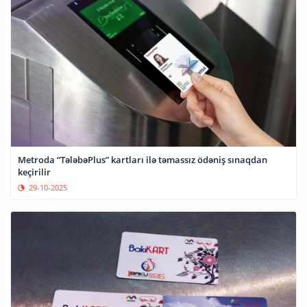
Metroda “TələbəPlus” kartları ilə təmassız ödəniş sınaqdan
keçirilir
29-10-2025