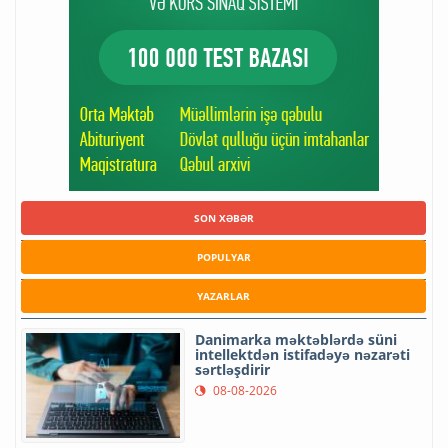
SON XƏBƏR
POPULYAR
YAZARLAR
Danimarka məktəblərdə süni
intellektdən istifadəyə nəzarəti
sərtləşdirir
08-08-2026