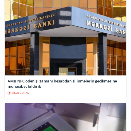
AMB NFC ödənişi zamanı hesabdan silinmələrin gecikməsinə
münasibət bildirib
06-05-2026