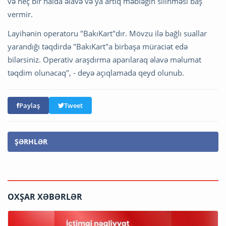
və heç bir halda əlavə və ya artıq məbləğin silinməsi baş
vermir.
Layihənin operatoru "BakıKart"dır. Mövzu ilə bağlı suallar
yarandığı təqdirdə "BakıKart"a birbaşa müraciət edə
bilərsiniz. Operativ araşdırma aparılaraq əlavə məlumat
təqdim olunacaq", - deyə açıqlamada qeyd olunub.
Paylaş
Tweet
ŞƏRHLƏR
OXŞAR XƏBƏRLƏR