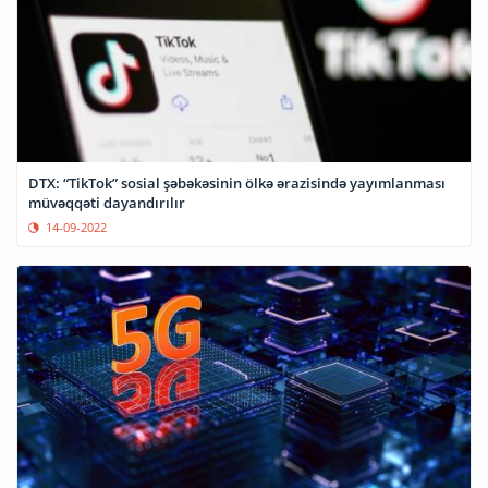
DTX: “TikTok” sosial şəbəkəsinin ölkə ərazisində yayımlanması
müvəqqəti dayandırılır
14-09-2022