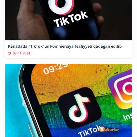
Kanadada "TikTok"un kommersiya fəaliyyəti qadağan edilib
07-11-2024