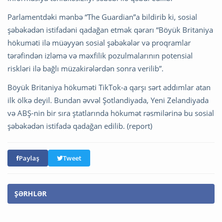
Parlamentdəki mənbə “The Guardian”a bildirib ki, sosial
şəbəkədən istifadəni qadağan etmək qərarı “Böyük Britaniya
hökuməti ilə müəyyən sosial şəbəkələr və proqramlar
tərəfindən izləmə və məxfilik pozulmalarının potensial
riskləri ilə bağlı müzakirələrdən sonra verilib”.
Böyük Britaniya hökuməti TikTok-a qarşı sərt addımlar atan
ilk ölkə deyil. Bundan əvvəl Şotlandiyada, Yeni Zelandiyada
və ABŞ-nin bir sıra ştatlarında hökumət rəsmilərinə bu sosial
şəbəkədən istifadə qadağan edilib. (report)
Paylaş
Tweet
ŞƏRHLƏR