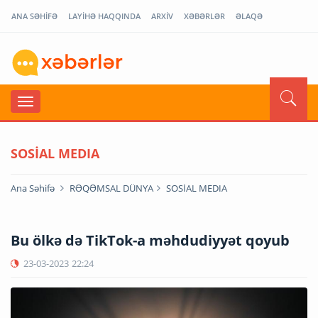
ANA SƏHİFƏ
LAYİHƏ HAQQINDA
ARXİV
XƏBƏRLƏR
ƏLAQƏ
SOSİAL MEDIA
Ana Səhifə
RƏQƏMSAL DÜNYA
SOSİAL MEDIA
Bu ölkə də TikTok-a məhdudiyyət qoyub
23-03-2023
22:24