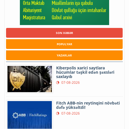
SON XƏBƏR
POPULYAR
YAZARLAR
Kiberpolis xarici saytlara
hücumlar təşkil edən şəxsləri
saxlayıb
07-08-2026
Fitch ABB-nin reytinqini növbəti
dəfə yüksəltdi!
07-08-2026