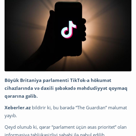
Böyük Britaniya parlamenti TikTok-a hökumət
cihazlarında və daxili şəbəkədə məhdudiyyət qoymaq
qərarına gəlib.
Xeberler.az
bildirir ki, bu barədə “The Guardian” məlumat
yayıb.
Qeyd olunub ki, qərar “parlament üçün əsas prioritet” olan
informasiya təhlükəsizliyi səbəbi ilə qəbul edilib.