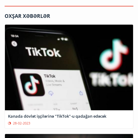
OXŞAR XƏBƏRLƏR
Kanada dövlət işçilərinə "TikTok"-u qadağan edəcək
28-02-2023