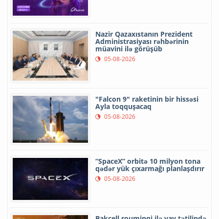
Nazir Qazaxıstanın Prezident
Administrasiyası rəhbərinin
müavini ilə görüşüb
05-08-2026
"Falcon 9" raketinin bir hissəsi
Ayla toqquşacaq
05-08-2026
“SpaceX” orbitə 10 milyon tona
qədər yük çıxarmağı planlaşdırır
05-08-2026
Bakcell rouminqi ilə yay tətilində