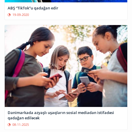
ABŞ “TikTok”u qadağan edir
19-09-2020
Danimarkada azyaşlı uşaqların sosial mediadan istifadəsi
qadağan ediləcək
08-11-2025