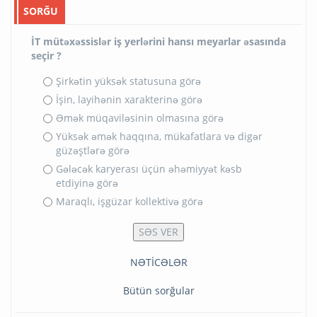
SORĞU
İT mütəxəssislər iş yerlərini hansı meyarlar əsasında
seçir ?
Şirkətin yüksək statusuna görə
İşin, layihənin xarakterinə görə
Əmək müqaviləsinin olmasına görə
Yüksək əmək haqqına, mükafatlara və digər
güzəştlərə görə
Gələcək karyerası üçün əhəmiyyət kəsb
etdiyinə görə
Maraqlı, işgüzar kollektivə görə
NƏTİCƏLƏR
Bütün sorğular