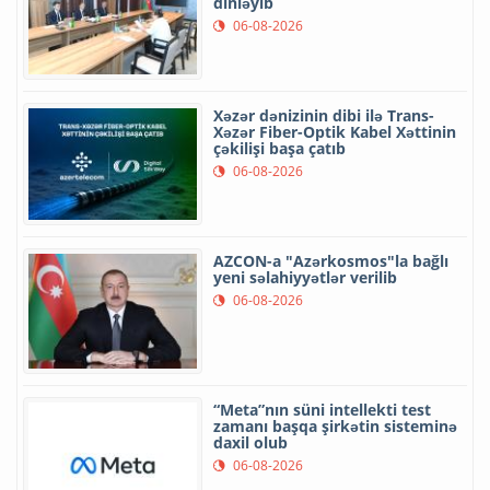
dinləyib
06-08-2026
Xəzər dənizinin dibi ilə Trans-
Xəzər Fiber-Optik Kabel Xəttinin
çəkilişi başa çatıb
06-08-2026
AZCON-a "Azərkosmos"la bağlı
yeni səlahiyyətlər verilib
06-08-2026
“Meta”nın süni intellekti test
zamanı başqa şirkətin sisteminə
daxil olub
06-08-2026