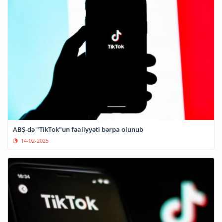
ABŞ-də "TikTok"un fəaliyyəti bərpa olunub
14-02-2025