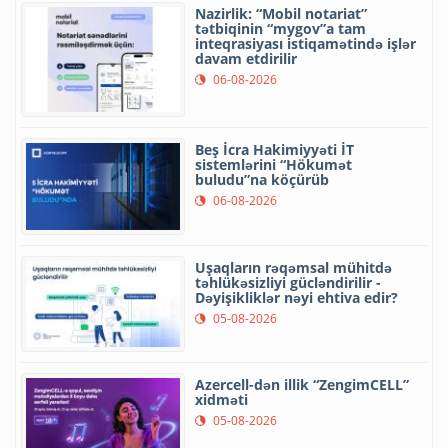
Nazirlik: “Mobil notariat”
tətbiqinin “mygov”a tam
inteqrasiyası istiqamətində işlər
davam etdirilir
06-08-2026
Beş İcra Hakimiyyəti İT
sistemlərini “Hökumət
buludu”na köçürüb
06-08-2026
Uşaqların rəqəmsal mühitdə
təhlükəsizliyi gücləndirilir -
Dəyişikliklər nəyi ehtiva edir?
05-08-2026
Azercell-dən illik “ZengimCELL”
xidməti
05-08-2026