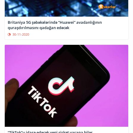
Britaniya 5G şəbəkələrində “Huawei” avadanlığının
quraşdırılmasını qadağan edəcək
30-11-2020
“TikTok”u idarə edəcək yeni şirkət yarana bilər