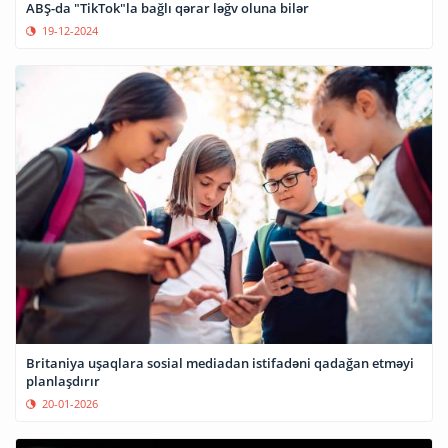
ABŞ-da "TikTok"la bağlı qərar ləğv oluna bilər
19-12-2024
Britaniya uşaqlara sosial mediadan istifadəni qadağan etməyi
planlaşdırır
20-01-2026