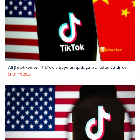
ABŞ məhkəməsi “TikTok”a qoyulan qadağanı aradan qaldırdı
31-10-2020