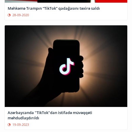
Məhkəmə Trampın “TikTok” qadağasını təxirə saldı
28-09-2020
Azərbaycanda "TikTok"dan istifadə müvəqqəti
məhdudlaşdırıldı
19-09-2023