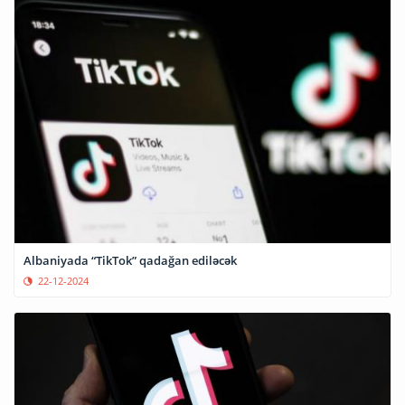
Albaniyada “TikTok” qadağan ediləcək
22-12-2024