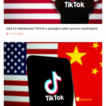
ABŞ Ali Məhkəməsi TikTok-u qadağan edən qanunu təsdiqləyib
17-01-2025