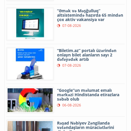
“Əmək və Məşğulluq”
altsistemində hazırda 65 mindən
çox aktiv vakansiya var
07-08-2026
“Biletim.az” portalı üzərindən
onlayn bilet alanların sayı 2
dəfəyədək artıb
07-08-2026
“Google”un məlumat emalı
mərkəzi Hindistanda etirazlara
səbəb olub
06-08-2026
Rəşad Nəbiyev Zəngilanda
vətəndaşların müraciətlərini