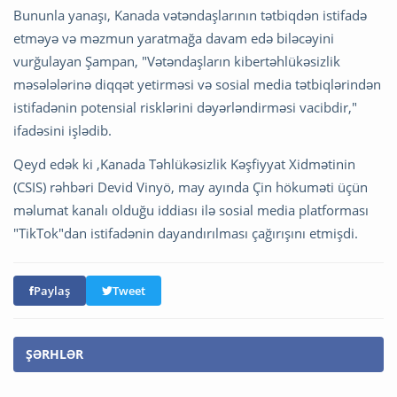
Bununla yanaşı, Kanada vətəndaşlarının tətbiqdən istifadə
etməyə və məzmun yaratmağa davam edə biləcəyini
vurğulayan Şampan, "Vətəndaşların kibertəhlükəsizlik
məsələlərinə diqqət yetirməsi və sosial media tətbiqlərindən
istifadənin potensial risklərini dəyərləndirməsi vacibdir,"
ifadəsini işlədib.
Qeyd edək ki ,Kanada Təhlükəsizlik Kəşfiyyat Xidmətinin
(CSIS) rəhbəri Devid Vinyö, may ayında Çin hökuməti üçün
məlumat kanalı olduğu iddiası ilə sosial media platforması
"TikTok"dan istifadənin dayandırılması çağırışını etmişdi.
Paylaş
Tweet
ŞƏRHLƏR