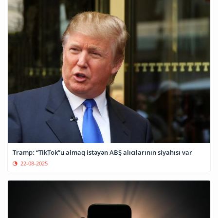
Tramp: “TikTok”u almaq istəyən ABŞ alıcılarının siyahısı var
22-08-2025