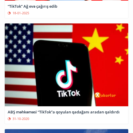
“TikTok” Ağ evə çağırış edib
18-01-2025
ABŞ məhkəməsi “TikTok”a qoyulan qadağanı aradan qaldırdı
31-10-2020