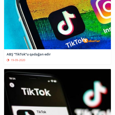
ABŞ “TikTok”u qadağan edir
19-09-2020