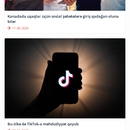
Kanadada uşaqlar üçün sosial şəbəkələrə giriş qadağan oluna
bilər
11-06-2026
Bu ölkə də TikTok-a məhdudiyyət qoyub