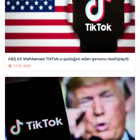
ABŞ Ali Məhkəməsi TikTok-u qadağan edən qanunu təsdiqləyib
17-01-2025