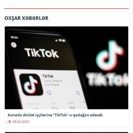
OXŞAR XƏBƏRLƏR
Kanada dövlət işçilərinə "TikTok"-u qadağan edəcək
28-02-2023