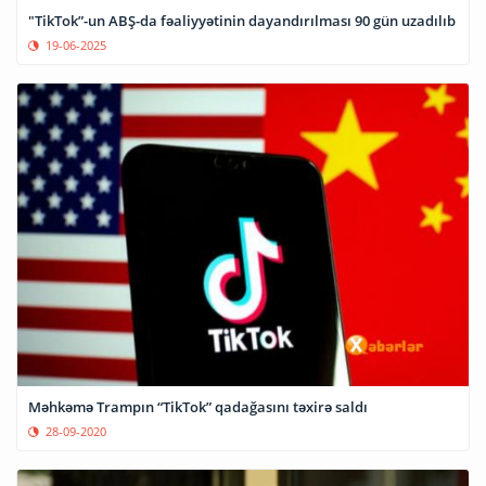
"TikTok”-un ABŞ-da fəaliyyətinin dayandırılması 90 gün uzadılıb
19-06-2025
Məhkəmə Trampın “TikTok” qadağasını təxirə saldı
28-09-2020