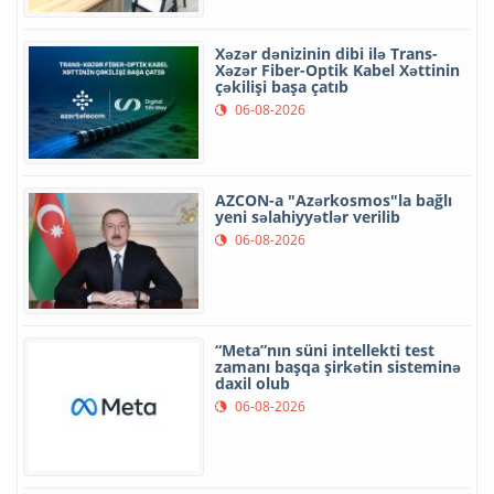
Xəzər dənizinin dibi ilə Trans-
Xəzər Fiber-Optik Kabel Xəttinin
çəkilişi başa çatıb
06-08-2026
AZCON-a "Azərkosmos"la bağlı
yeni səlahiyyətlər verilib
06-08-2026
“Meta”nın süni intellekti test
zamanı başqa şirkətin sisteminə
daxil olub
06-08-2026