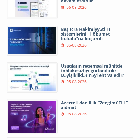
davam etdirilir
06-08-2026
Beş İcra Hakimiyyəti İT
sistemlərini “Hökumət
buludu”na köçürüb
06-08-2026
Uşaqların rəqəmsal mühitdə
təhlükəsizliyi gücləndirilir -
Dəyişikliklər nəyi ehtiva edir?
05-08-2026
Azercell-dən illik “ZengimCELL”
xidməti
05-08-2026