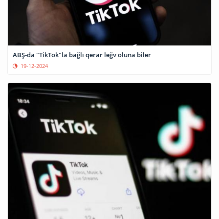
ABŞ-da "TikTok"la bağlı qərar ləğv oluna bilər
19-12-2024