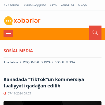
ANA SƏHİFƏ
LAYİHƏ HAQQINDA
ARXİV
XƏBƏRLƏR
ƏLAQƏ
SOSİAL MEDIA
Ana Səhifə
RƏQƏMSAL DÜNYA
SOSİAL MEDIA
Kanadada "TikTok"un kommersiya
fəaliyyəti qadağan edilib
07-11-2024
09:05