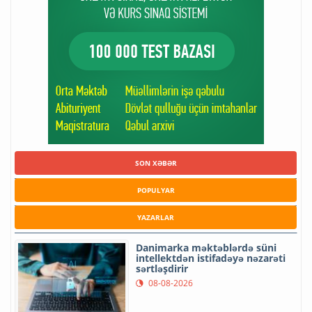
SON XƏBƏR
POPULYAR
YAZARLAR
Danimarka məktəblərdə süni
intellektdən istifadəyə nəzarəti
sərtləşdirir
08-08-2026