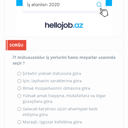
SORĞU
İT mütəxəssislər iş yerlərini hansı meyarlar əsasında
seçir ?
Şirkətin yüksək statusuna görə
İşin, layihənin xarakterinə görə
Əmək müqaviləsinin olmasına görə
Yüksək əmək haqqına, mükafatlara və digər
güzəştlərə görə
Gələcək karyerası üçün əhəmiyyət kəsb
etdiyinə görə
Maraqlı, işgüzar kollektivə görə