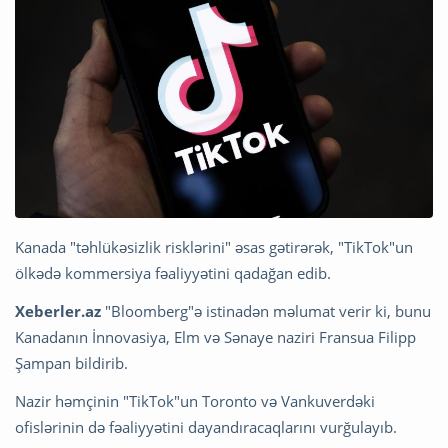
Kanada "təhlükəsizlik risklərini" əsas gətirərək, "TikTok"un
ölkədə kommersiya fəaliyyətini qadağan edib.
Xeberler.az
"Bloomberg"ə istinadən məlumat verir ki, bunu
Kanadanın İnnovasiya, Elm və Sənaye naziri Fransua Filipp
Şampan bildirib.
Nazir həmçinin "TikTok"un Toronto və Vankuverdəki
ofislərinin də fəaliyyətini dayandıracaqlarını vurğulayıb.