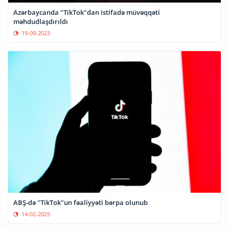
Azərbaycanda "TikTok"dan istifadə müvəqqəti
məhdudlaşdırıldı
19-09-2023
ABŞ-də "TikTok"un fəaliyyəti bərpa olunub
14-02-2025