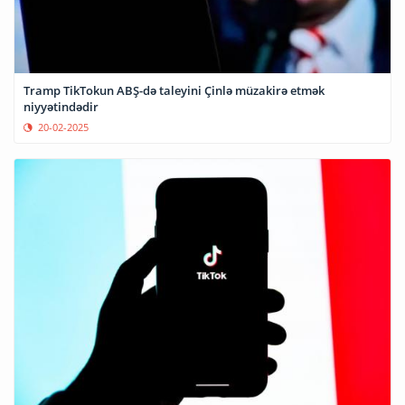
Tramp TikTokun ABŞ-də taleyini Çinlə müzakirə etmək
niyyətindədir
20-02-2025