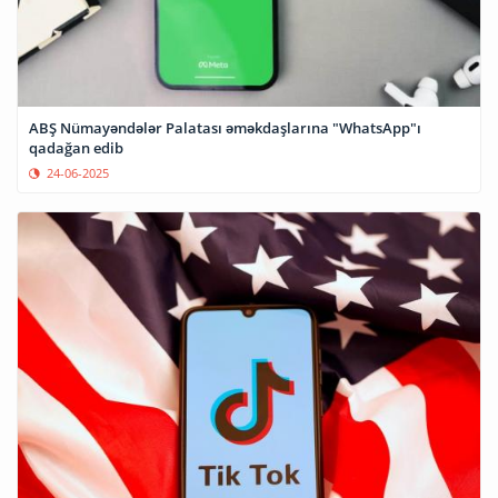
ABŞ Nümayəndələr Palatası əməkdaşlarına "WhatsApp"ı
qadağan edib
24-06-2025