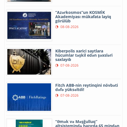
“Azərkosmos”un KOSMİK
Akademiyası mükafata layiq
görülüb
08-08-2026
Kiberpolis xarici saytlara
hücumlar təşkil edən şəxsləri
saxlayıb
07-08-2026
Fitch ABB-nin reytinqini növbəti
dəfə yüksəltdi!
07-08-2026
“Əmək və Məşğulluq”
altsistemində hazırda 65 mindən