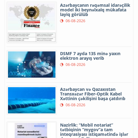
Azərbaycanın rəqəmsal idarəçilik
model iki beynəlxalq mükafata
layiq görülüb
06-08-2026
DSMF 7 ayda 135 minə yaxın
elektron arayış verib
06-08-2026
Azərbaycan və Qazaxıstan
Transxəzər Fiber-Optik Kabel
Xəttinin çəkilişini başa çatdırıb
06-08-2026
Nazirlik: “Mobil notariat”
tətbiqinin “mygov”a tam
inteqrasiyası istiqamətində işlər