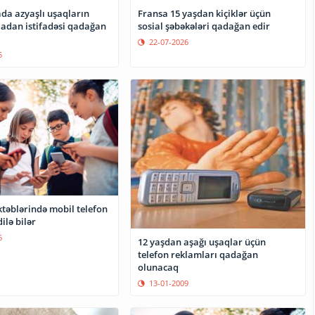
a azyaşlı uşaqların
Fransa 15 yaşdan kiçiklər üçün
iadan istifadəsi qadağan
sosial şəbəkələri qadağan edir
22-07-2026
5
təblərində mobil telefon
ilə bilər
6
12 yaşdan aşağı uşaqlar üçün
telefon reklamları qadağan
olunacaq
13-01-2009