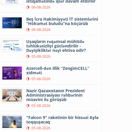
istiqamətində işlər davam etdirilir
06-08-2026
Beş İcra Hakimiyyəti İT sistemlərini
“Hökumət buludu”na köçürüb
06-08-2026
Uşaqların rəqəmsal mühitdə
təhlükəsizliyi gücləndirilir -
Dəyişikliklər nəyi ehtiva edir?
05-08-2026
Azercell-dən illik “ZengimCELL”
xidməti
05-08-2026
Nazir Qazaxıstanın Prezident
Administrasiyası rəhbərinin
müavini ilə görüşüb
05-08-2026
"Falcon 9" raketinin bir hissəsi Ayla
toqquşacaq
05-08-2026