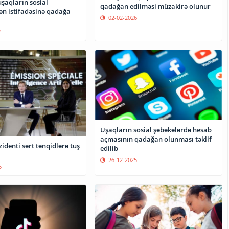
şaqların sosial
qadağan edilməsi müzakirə olunur
ən istifadəsinə qadağa
02-02-2026
4
Uşaqların sosial şəbəkələrdə hesab
açmasının qadağan olunması təklif
identi sərt tənqidlərə tuş
edilib
26-12-2025
5