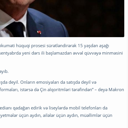
ökuməti hüquqi prosesi sürətləndirərək 15 yaşdan aşağı
 sentyabrda yeni dərs ili başlamazdan əvvəl qüvvəyə minməsini
ayıb.
şda deyil. Onların emosiyaları da satışda deyil və
ormaları, istərsə də Çin alqoritmləri tərəfindən” – deyə Makron
dianı qadağan edirik və liseylərdə mobil telefonları da
yetmələr üçün aydın, ailələr üçün aydın, müəllimlər üçün