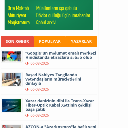
SON XƏBƏR
POPULYAR
YAZARLAR
“Google”un məlumat emalı mərkəzi
Hindistanda etirazlara səbəb olub
06-08-2026
Rəşad Nəbiyev Zəngilanda
vətəndaşların müraciətlərini
dinləyib
06-08-2026
Xəzər dənizinin dibi ilə Trans-Xəzər
Fiber-Optik Kabel Xəttinin çəkilişi
başa çatıb
06-08-2026
AZCON-a "Azərkosmos"la bağlı yeni