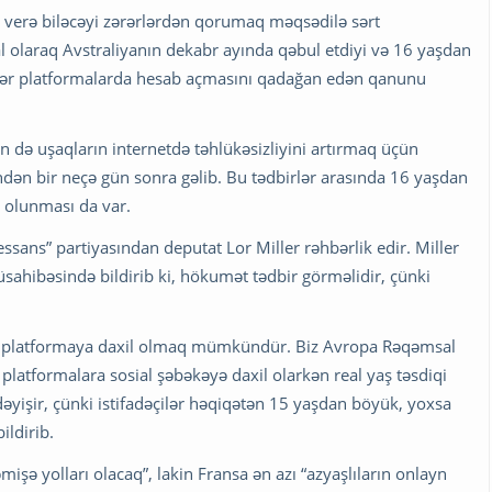
ə verə biləcəyi zərərlərdən qorumaq məqsədilə sərt
l olaraq Avstraliyanın dekabr ayında qəbul etdiyi və 16 yaşdan
igər platformalarda hesab açmasını qadağan edən qanunu
də uşaqların internetdə təhlükəsizliyini artırmaq üçün
indən bir neçə gün sonra gəlib. Bu tədbirlər arasında 16 yaşdan
 olunması da var.
ns” partiyasından deputat Lor Miller rəhbərlik edir. Miller
üsahibəsində bildirib ki, hökumət tədbir görməlidir, çünki
zıb platformaya daxil olmaq mümkündür. Biz Avropa Rəqəmsal
 platformalara sosial şəbəkəyə daxil olarkən real yaş təsdiqi
dəyişir, çünki istifadəçilər həqiqətən 15 yaşdan böyük, yoxsa
ildirib.
mişə yolları olacaq”, lakin Fransa ən azı “azyaşlıların onlayn