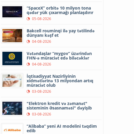
“SpaceX” orbitə 10 milyon tona
qədər yük çıxarmağı planlaşdırır
05-08-2026
Bakcell rouminqi ilə yay tətilində
dünyanı kəşf et
04-08-2026
Vətəndaşlar “mygov” üzərindən
FHN-ə müraciət edə biləcəklər
04-08-2026
İqtisadiyyat Nazirliyinin
xidmətlərinə 13 milyondan artıq
müraciət olub
03-08-2026
"Elektron kredit və zəmanət"
sisteminin Əsasnaməsi" dəyişib
03-08-2026
“Alibaba” yeni AI modelini təqdim
edib