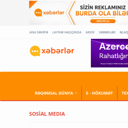
ANA SƏHİFƏ
LAYİHƏ HAQQINDA
ARXİV
XƏBƏRLƏR
ƏLA
RƏQƏMSAL DÜNYA
E - HÖKUMƏT
TE
SOSİAL MEDIA