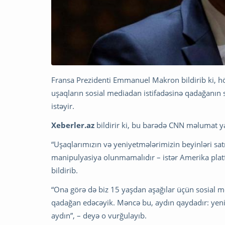
Fransa Prezidenti Emmanuel Makron bildirib ki, h
uşaqların sosial mediadan istifadəsinə qadağanın
istəyir.
Xeberler.az
bildirir ki, bu barədə CNN məlumat y
“Uşaqlarımızın və yeniyetmələrimizin beyinləri satı
manipulyasiya olunmamalıdır – istər Amerika platf
bildirib.
“Ona görə də biz 15 yaşdan aşağılar üçün sosial me
qadağan edəcəyik. Məncə bu, aydın qaydadır: yeni
aydın”, – deyə o vurğulayıb.