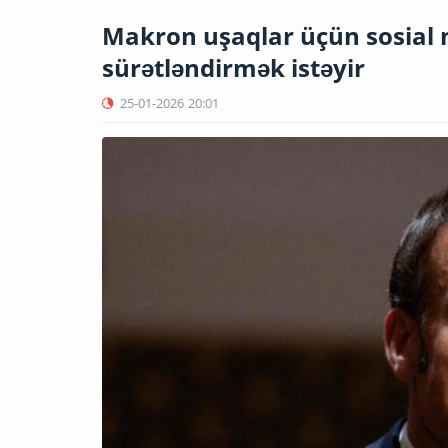
Makron uşaqlar üçün sosial 
sürətləndirmək istəyir
25-01-2026
20:01