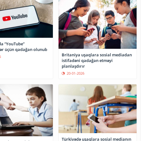
da “YouTube”
ər üçün qadağan olunub
Britaniya uşaqlara sosial mediadan
5
istifadəni qadağan etməyi
planlaşdırır
20-01-2026
Türkiyədə uşaqlara sosial medianın