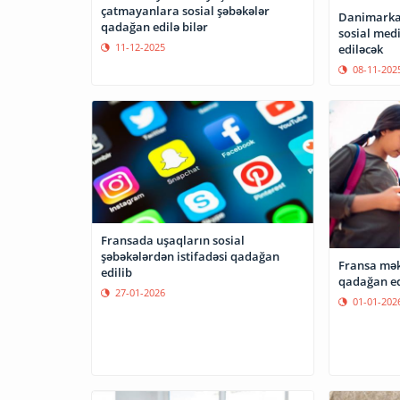
çatmayanlara sosial şəbəkələr
Danimarkad
qadağan edilə bilər
sosial med
11-12-2025
ediləcək
08-11-202
Fransada uşaqların sosial
şəbəkələrdən istifadəsi qadağan
Fransa mək
edilib
qadağan ed
27-01-2026
01-01-202