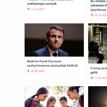
Bu ölkədə u
məhkəməyə verəcək
şəbəkələrd
12-12-2025
qoyulacaq
24-10-202
Makron Pavel Durovun
saxlanılmasına münasibət bildirib
Fransa prez
26-08-2024
gəlib
11-02-202