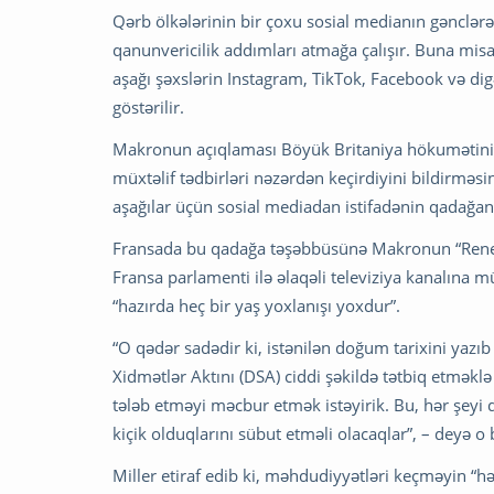
Qərb ölkələrinin bir çoxu sosial medianın gənclər
qanunvericilik addımları atmağa çalışır. Buna misa
aşağı şəxslərin Instagram, TikTok, Facebook və d
göstərilir.
Makronun açıqlaması Böyük Britaniya hökumətinin 
müxtəlif tədbirləri nəzərdən keçirdiyini bildirməs
aşağılar üçün sosial mediadan istifadənin qadağan
Fransada bu qadağa təşəbbüsünə Makronun “Renessa
Fransa parlamenti ilə əlaqəli televiziya kanalına m
“hazırda heç bir yaş yoxlanışı yoxdur”.
“O qədər sadədir ki, istənilən doğum tarixini ya
Xidmətlər Aktını (DSA) ciddi şəkildə tətbiq etməklə
tələb etməyi məcbur etmək istəyirik. Bu, hər şeyi 
kiçik olduqlarını sübut etməli olacaqlar”, – deyə o b
Miller etiraf edib ki, məhdudiyyətləri keçməyin “hə