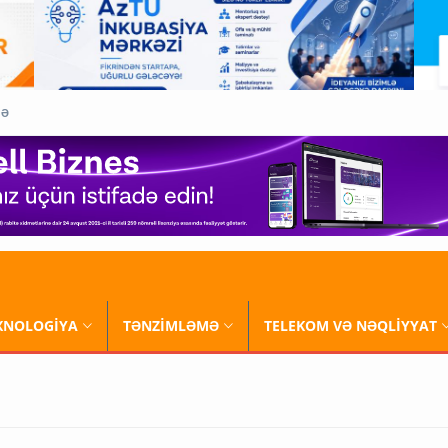
QƏ
XNOLOGİYA
TƏNZİMLƏMƏ
TELEKOM VƏ NƏQLİYYAT