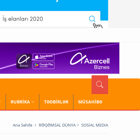
RUBRİKA
TƏDBİRLƏR
MÜSAHİBƏ
Ana Səhifə
RƏQƏMSAL DÜNYA
SOSİAL MEDIA