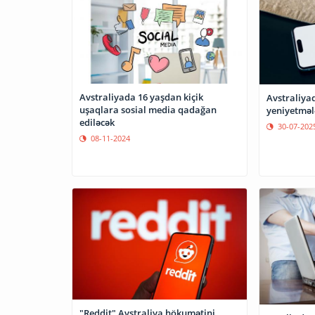
Avstraliyada 16 yaşdan kiçik
Avstraliya
uşaqlara sosial media qadağan
yeniyetməl
ediləcək
30-07-202
08-11-2024
"Reddit" Avstraliya hökumətini