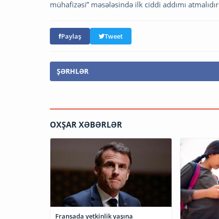
mühafizəsi” məsələsində ilk ciddi addımı atmalıdır
Paylaş
Tweet
ŞƏRHLƏR
OXŞAR XƏBƏRLƏR
Fransada yetkinlik yaşına