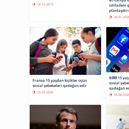
Britaniya 
16-12-2015
istifadəni
planlaşdırı
20-01-202
BƏƏ 15 yaş
Fransa 15 yaşdan kiçiklər üçün
sosial şəbə
sosial şəbəkələri qadağan edir
qadağan e
22-07-2026
18-06-202