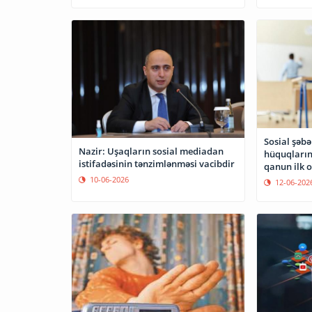
Sosial şəb
Nazir: Uşaqların sosial mediadan
hüquqların
istifadəsinin tənzimlənməsi vacibdir
qanun ilk 
10-06-2026
12-06-202