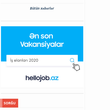
Bütün xəbərlər
SORĞU