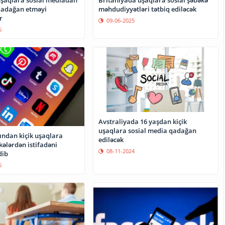
uşaqlara sosial mediadan
Britaniyada uşaqlara sosial şəbəkə
 qadağan etməyi
məhdudiyyətləri tətbiq ediləcək
r
09-06-2025
6
Avstraliyada 16 yaşdan kiçik
uşaqlara sosial media qadağan
ından kiçik uşaqlara
ediləcək
kələrdən istifadəni
08-11-2024
dib
6