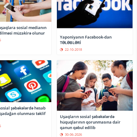
uşaqlara sosial medianın
ilməsi müzakirə olunur
Yaponiyanın Facebook-dan
6
TƏLƏBLƏRİ
22-10-2018
sosial şəbəkələrdə hesab
qadağan olunması təklif
Uşaqların sosial şəbəkələrdə
hüquqlarının qorunmasına dair
5
qanun qəbul edilib
30-06-2026