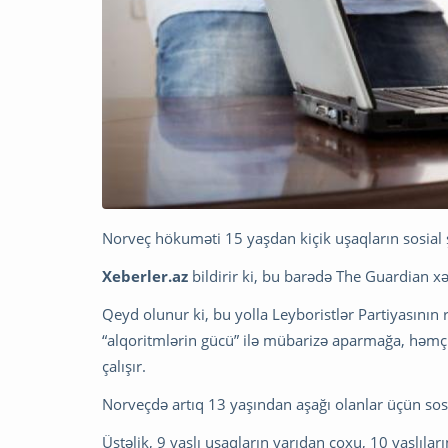
Norveç hökuməti 15 yaşdan kiçik uşaqların sosial 
Xeberler.az
bildirir ki, bu barədə The Guardian xə
Qeyd olunur ki, bu yolla Leyboristlər Partiyasının r
“alqoritmlərin gücü” ilə mübarizə aparmağa, həmç
çalışır.
Norveçdə artıq 13 yaşından aşağı olanlar üçün sos
Üstəlik, 9 yaşlı uşaqların yarıdan çoxu, 10 yaşlılar