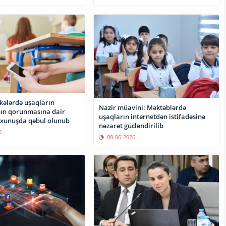
əkələrdə uşaqların
Nazir müavini: Məktəblərdə
ın qorunmasına dair
uşaqların internetdən istifadəsinə
oxunuşda qəbul olunub
nəzarət gücləndirilib
6
08-06-2026