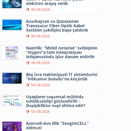
elektron arayış verib
06-08-2026
Azərbaycan və Qazaxıstan
Transxəzər Fiber-Optik Kabel
Xəttinin çəkilişini başa çatdırıb
06-08-2026
Nazirlik: “Mobil notariat” tətbiqinin
“mygov”a tam inteqrasiyası
istiqamətində işlər davam etdirilir
06-08-2026
Beş İcra Hakimiyyəti İT sistemlərini
“Hökumət buludu”na köçürüb
06-08-2026
Uşaqların rəqəmsal mühitdə
təhlükəsizliyi gücləndirilir -
Dəyişikliklər nəyi ehtiva edir?
05-08-2026
Azercell-dən illik “ZengimCELL”
xidməti