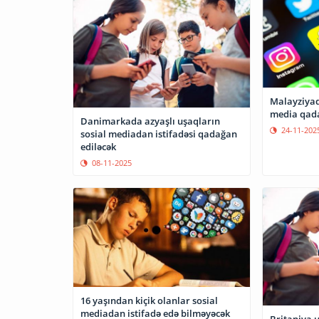
Malayziyad
media qada
Danimarkada azyaşlı uşaqların
24-11-202
sosial mediadan istifadəsi qadağan
ediləcək
08-11-2025
16 yaşından kiçik olanlar sosial
mediadan istifadə edə bilməyəcək