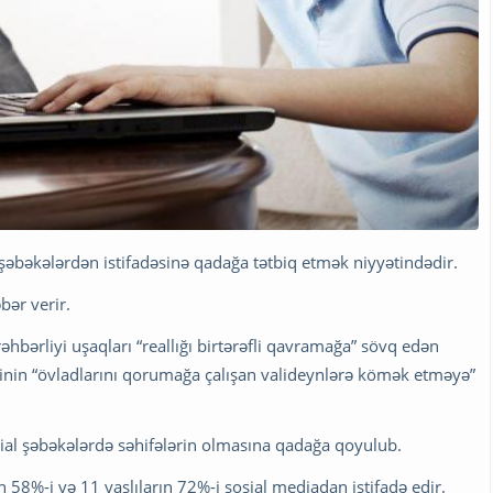
şəbəkələrdən istifadəsinə qadağa tətbiq etmək niyyətindədir.
bər verir.
əhbərliyi uşaqları “reallığı birtərəfli qavramağa” sövq edən
inin “övladlarını qorumağa çalışan valideynlərə kömək etməyə”
ial şəbəkələrdə səhifələrin olmasına qadağa qoyulub.
ın 58%-i və 11 yaşlıların 72%-i sosial mediadan istifadə edir.