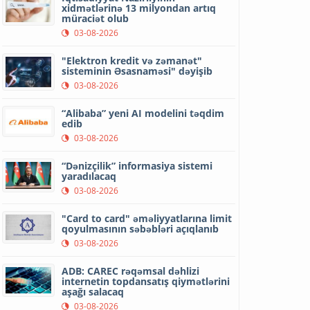
xidmətlərinə 13 milyondan artıq
müraciət olub
03-08-2026
"Elektron kredit və zəmanət"
sisteminin Əsasnaməsi" dəyişib
03-08-2026
“Alibaba” yeni AI modelini təqdim
edib
03-08-2026
“Dənizçilik” informasiya sistemi
yaradılacaq
03-08-2026
"Card to card" əməliyyatlarına limit
qoyulmasının səbəbləri açıqlanıb
03-08-2026
ADB: CAREC rəqəmsal dəhlizi
internetin topdansatış qiymətlərini
aşağı salacaq
03-08-2026