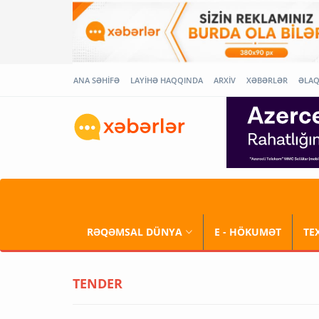
ANA SƏHİFƏ
LAYİHƏ HAQQINDA
ARXİV
XƏBƏRLƏR
ƏLA
RƏQƏMSAL DÜNYA
E - HÖKUMƏT
TE
TENDER