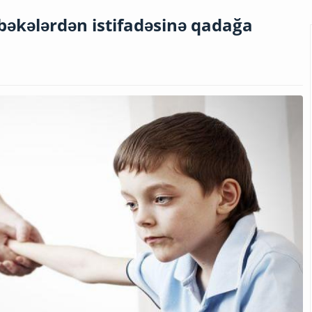
əbəkələrdən istifadəsinə qadağa