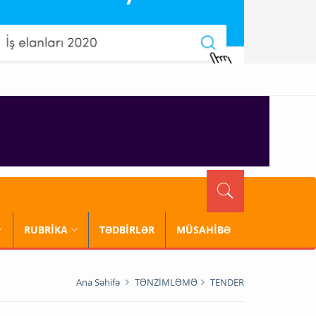
RUBRİKA
TƏDBİRLƏR
MÜSAHİBƏ
Ana Səhifə
TƏNZİMLƏMƏ
TENDER