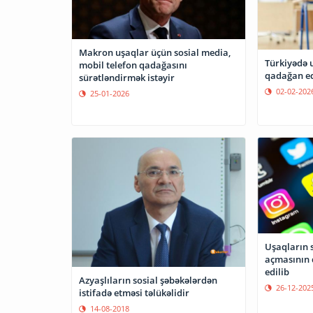
Makron uşaqlar üçün sosial media,
Türkiyədə 
mobil telefon qadağasını
qadağan ed
sürətləndirmək istəyir
02-02-202
25-01-2026
Uşaqların 
açmasının 
edilib
Azyaşlıların sosial şəbəkələrdən
26-12-202
istifadə etməsi təlükəlidir
14-08-2018