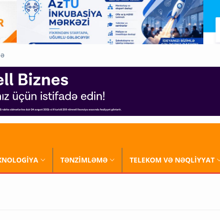
QƏ
XNOLOGİYA
TƏNZİMLƏMƏ
TELEKOM VƏ NƏQLİYYAT