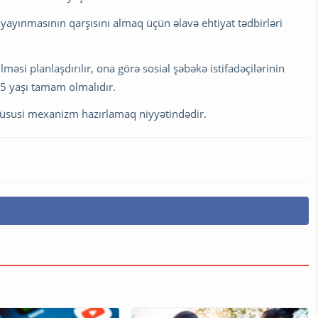
yayınmasının qarşısını almaq üçün əlavə ehtiyat tədbirləri
əsi planlaşdırılır, ona görə sosial şəbəkə istifadəçilərinin
15 yaşı tamam olmalıdır.
üsusi mexanizm hazırlamaq niyyətindədir.