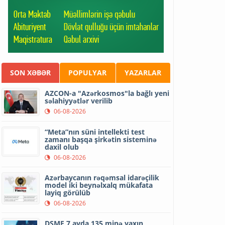
SON XƏBƏR
POPULYAR
YAZARLAR
AZCON-a "Azərkosmos"la bağlı yeni
səlahiyyətlər verilib
06-08-2026
“Meta”nın süni intellekti test
zamanı başqa şirkətin sisteminə
daxil olub
06-08-2026
Azərbaycanın rəqəmsal idarəçilik
model iki beynəlxalq mükafata
layiq görülüb
06-08-2026
DSMF 7 ayda 135 minə yaxın