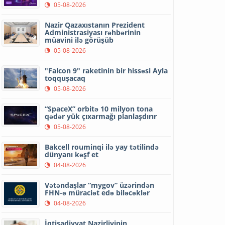
05-08-2026
Nazir Qazaxıstanın Prezident
Administrasiyası rəhbərinin
müavini ilə görüşüb
05-08-2026
"Falcon 9" raketinin bir hissəsi Ayla
toqquşacaq
05-08-2026
“SpaceX” orbitə 10 milyon tona
qədər yük çıxarmağı planlaşdırır
05-08-2026
Bakcell rouminqi ilə yay tətilində
dünyanı kəşf et
04-08-2026
Vətəndaşlar “mygov” üzərindən
FHN-ə müraciət edə biləcəklər
04-08-2026
İqtisadiyyat Nazirliyinin