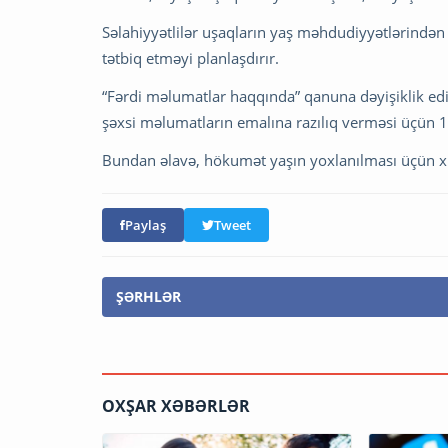
Səlahiyyətlilər uşaqların yaş məhdudiyyətlərindən 
tətbiq etməyi planlaşdırır.
“Fərdi məlumatlar haqqında” qanuna dəyişiklik edilm
şəxsi məlumatların emalına razılıq verməsi üçün 
Bundan əlavə, hökumət yaşın yoxlanılması üçün x
Paylaş
Tweet
ŞƏRHLƏR
OXŞAR XƏBƏRLƏR