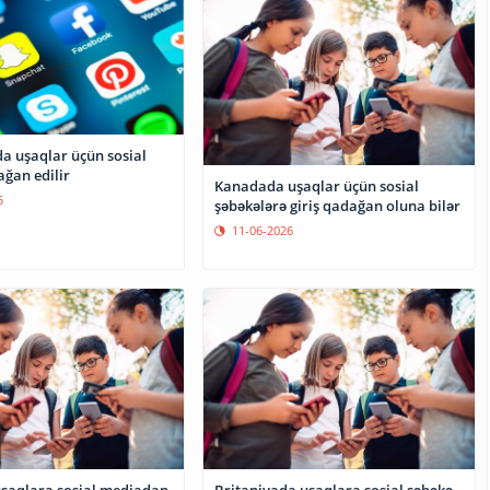
a uşaqlar üçün sosial
ğan edilir
Kanadada uşaqlar üçün sosial
5
şəbəkələrə giriş qadağan oluna bilər
11-06-2026