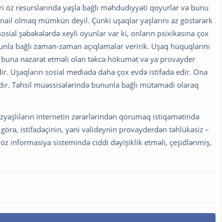
ləri öz resurslarında yaşla bağlı məhdudiyyəti qoyurlar və bunu
nail olmaq mümkün deyil. Çünki uşaqlar yaşlarını az göstərərk
osial şəbəkələrdə xeyli oyunlar var ki, onların psixikasına çox
bununla bağlı zaman-zaman açıqlamalar veririk. Uşaq hüquqlarını
a buna nəzarət etməli olan təkcə hökumət və ya provayder
ir. Uşaqların sosial mediada daha çox evdə istifadə edir. Ona
alıdır. Təhsil müəssisələrində bununla bağlı mütəmadi olaraq
azyaşlıların internetin zərərlərindən qorumaq istiqamətində
görə, istifadəçinin, yəni valideynin provayderdən təhlükəsiz –
öz informasiya sistemində ciddi dəyişiklik etməli, çeşidlənmiş,