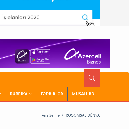
RUBRİKA
TƏDBİRLƏR
MÜSAHİBƏ
Ana Səhifə
RƏQƏMSAL DÜNYA