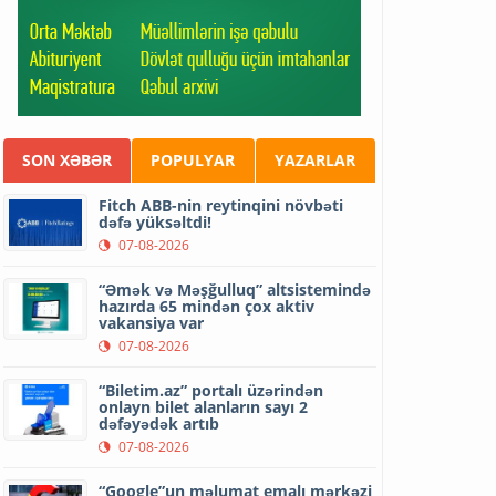
SON XƏBƏR
POPULYAR
YAZARLAR
Fitch ABB-nin reytinqini növbəti
dəfə yüksəltdi!
07-08-2026
“Əmək və Məşğulluq” altsistemində
hazırda 65 mindən çox aktiv
vakansiya var
07-08-2026
“Biletim.az” portalı üzərindən
onlayn bilet alanların sayı 2
dəfəyədək artıb
07-08-2026
“Google”un məlumat emalı mərkəzi