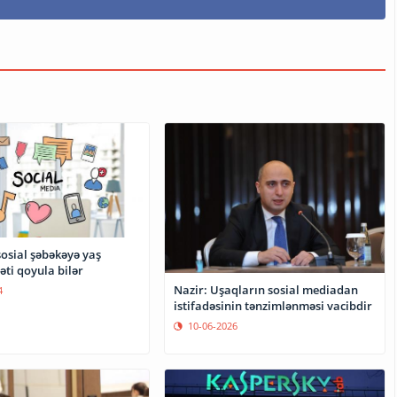
osial şəbəkəyə yaş
ti qoyula bilər
Nazir: Uşaqların sosial mediadan
4
istifadəsinin tənzimlənməsi vacibdir
10-06-2026