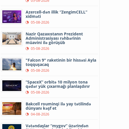
05-08-2026
Azercell-dən illik “ZengimCELL”
xidməti
05-08-2026
Nazir Qazaxıstanın Prezident
Administrasiyası rəhbərinin
müavini ilə görüşüb
05-08-2026
"Falcon 9" raketinin bir hissəsi Ayla
toqquşacaq
05-08-2026
“SpaceX” orbitə 10 milyon tona
qədər yük çıxarmağı planlaşdırır
05-08-2026
Bakcell rouminqi ilə yay tətilində
dünyanı kəşf et
04-08-2026
Vətəndaşlar “mygov” üzərindən