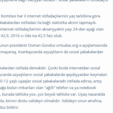
omitəsi hər il internet istifadəçilərinin yaş tərkibinə görə
bəkələrdən istifadəsi ilə bağlı statistika əksini tapmayıb.
rnet istifadəçilərinin əksəriyyətini yaşı 24-dən aşağı olan
42,9, 2016-cı ildə isə 42,5 faiz olub.
umunun prezidenti Osman Gündüz virtualaz.org-a açıqlamasında
mayaraq, Azərbaycanda azyaşlıların da sosial şəbəkələrdən
kələrdən istifadə deməkdir. Çünki bizdə internetdən sosial
aycanda azyaşlıların sosial şəbəkələrdə qeydiyyatdan keçmələri
10-12 yaşlı uşaqlar sosial şəbəkələrədn istifadə edirsə, artıq
ağa bütün imkanları olan "ağıllı” telefon və ya notebook
 ki, burada təhlükə yox, çox böyük təhlükə var. Uşaq nəzarətdə
lə, birinci dostu valideyn olmalıdır. Valideyn onun ətrafına,
z bildirir.