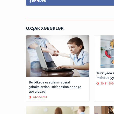
ŞƏRHLƏR
OXŞAR XƏBƏRLƏR
Türkiyədə s
məhdudiyyə
Bu ölkədə uşaqların sosial
30-11-202
şəbəkələrdən istifadəsinə qadağa
qoyulacaq
24-10-2024