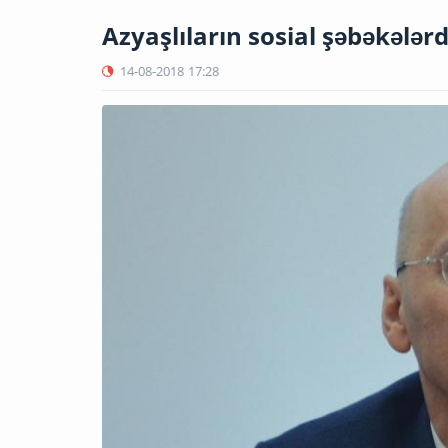
Azyaşlıların sosial şəbəkələrd
14-08-2018
17:28