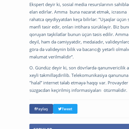
Ekspert deyir ki, sosial media resurslarının sahib
elan edirlər. Amma buna nəzarət etmək, icrasına 
rahatca qeydiyyatdan keçə bilirlər: "Uşaqlar üçün s
mənfi təsir edir, onları intihara sürükləyir. Biz 
qoruyan təşkilatlar bunun üçün təsis edilir. Amm
deyil, həm də cəmiyyətdir, medaiadır, valideynlərd
görə də valideynin bilik və bacarıcığı yetərli olm
məlumat verilməlidir”.
O. Gündüz deyir ki, son dövrlərdə qanunvericilik 
xeyli təkmilləşdirilib. Telekomunikasiya qanununa 
"halal” internet tələb etməyə haqqı var. Provayder 
süzgəcdən keçirilmiş informasiyaları ötürməlidir.
Paylaş
Tweet