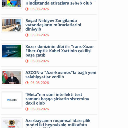
Hindistanda etirazlara səbəb olub
06-08-2026
Rəşad Nəbiyev Zəngilanda
vətəndaşların müraciətlərini
dinləyib
06-08-2026
Xəzər dənizinin dibi ilə Trans-Xəzər
Fiber-Optik Kabel Xəttinin çəkilişi
başa çatıb
06-08-2026
AZCON-a "Azərkosmos"la bağlı yeni
səlahiyyətlər verilib
06-08-2026
“Meta”nın süni intellekti test
zamanı başqa şirkətin sisteminə
daxil olub
06-08-2026
Azərbaycanın rəqəmsal idarəçilik
model iki beynəlxalq mükafata