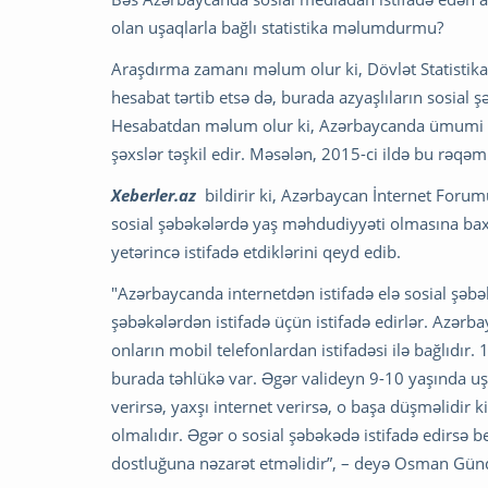
olan uşaqlarla bağlı statistika məlumdurmu?
Araşdırma zamanı məlum olur ki, Dövlət Statistika K
hesabat tərtib etsə də, burada azyaşlıların sosial şə
Hesabatdan məlum olur ki, Azərbaycanda ümumi inte
şəxslər təşkil edir. Məsələn, 2015-ci ildə bu rəqəm 
Xeberler.az
bildirir ki, Azərbaycan İnternet For
sosial şəbəkələrdə yaş məhdudiyyəti olmasına bax
yetərincə istifadə etdiklərini qeyd edib.
"Azərbaycanda internetdən istifadə elə sosial şəbə
şəbəkələrdən istifadə üçün istifadə edirlər. Azərb
onların mobil telefonlardan istifadəsi ilə bağlıdır. 
burada təhlükə var. Əgər valideyn 9-10 yaşında uş
verirsə, yaxşı internet verirsə, o başa düşməlidir
olmalıdır. Əgər o sosial şəbəkədə istifadə edirsə be
dostluğuna nəzarət etməlidir”, – deyə Osman Gündü