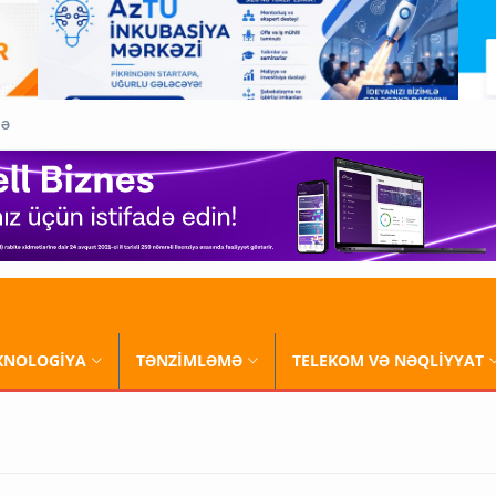
QƏ
XNOLOGİYA
TƏNZİMLƏMƏ
TELEKOM VƏ NƏQLİYYAT