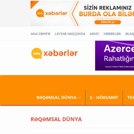
ANA SƏHİFƏ
LAYİHƏ HAQQINDA
ARXİV
XƏBƏRLƏR
ƏLA
RƏQƏMSAL DÜNYA
E - HÖKUMƏT
TE
RƏQƏMSAL DÜNYA