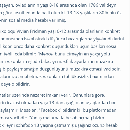
aşayan, övladlarının yaşı 8-18 arasında olan 1786 valideyn
a görə təsnif edəndə bəlli olub ki, 13-18 yaşlıların 80%-nin öz
-nin sosial media hesabı var imiş.
xoloqu Vivian Fridman yaşı 6-12 arasında olanların konkret
ar arasında isə abstrakt düşüncə bacarıqlarına yiyələndiklərini
əlikdən öncə daha konkret düşündükləri üçün bəziləri sosial
am təhlil edə bilmir: "Məncə, bunu etməyin ən yaxşı yolu
amı və onların işlədə biləcəyi məxfilik ayarlarını müzakirə
laşıb-paylaşmamağın düzgünlüyünü müzakirə etməsi vacibdir.
dalarınıza əməl etmək və onların təhlükəsizlik baxımından
deyə o bildirir.
atlar üzərində nəzarət imkanı verir. Qanunlara görə,
ərin icazəsi olmadan yaşı 13-dən aşağı olan uşaqlardan hər
aylaşmır. Məsələn, "Facebook” bildirir ki, bu platformadan
lması vacibdir: "Yanlış məlumatla hesab açmaq bizim
ook” eyni səhifədə 13 yaşına çatmamış uşağınız özünə hesab