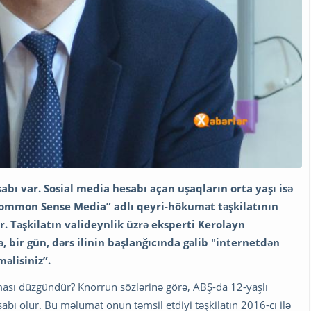
bı var. Sosial media hesabı açan uşaqların orta yaşı isə
Common Sense Media” adlı qeyri-hökumət təşkilatının
ir. Təşkilatın valideynlik üzrə eksperti Kerolayn
ə, bir gün, dərs ilinin başlanğıcında gəlib "internetdən
əlisiniz”.
ması düzgündür? Knorrun sözlərinə görə, ABŞ-da 12-yaşlı
abı olur. Bu məlumat onun təmsil etdiyi təşkilatın 2016-cı ilə