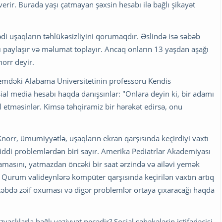
erir. Burada yaşı çatmayan şəxsin hesabı ilə bağlı şikayət
ədi uşaqların təhlükəsizliyini qorumaqdır. Əslində isə səbəb
ı paylaşır və məlumat toplayır. Ancaq onların 13 yaşdan aşağı
norr deyir.
emdəki Alabama Universitetinin professoru Kendis
sial media hesabı haqda danışsınlar: "Onlara deyin ki, bir adamı
ul etməsinlər. Kimsə təhqiramiz bir hərəkət edirsə, onu
 Knorr, ümumiyyətlə, uşaqların ekran qarşısında keçirdiyi vaxtı
iddi problemlərdən biri sayır. Amerika Pediatrlar Akademiyası
mamasını, yatmazdan öncəki bir saat ərzində və ailəvi yemək
. Qurum valideynlərə kompüter qarşısında keçirilən vaxtın artıq
təbdə zəif oxuması və digər problemlər ortaya çıxaracağı haqda
şlılarla bağlı vəziyyət necədir? Sosial şəbəkələrin istifadəçisi