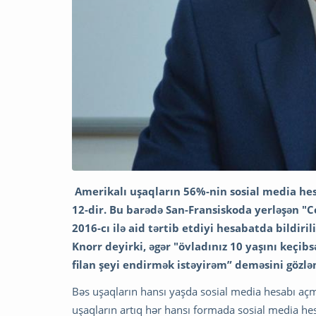
Amerikalı uşaqların 56%-nin sosial media hesa
12-dir. Bu barədə San-Fransiskoda yerləşən "
2016-cı ilə aid tərtib etdiyi hesabatda bildiril
Knorr deyirki, əgər "övladınız 10 yaşını keçibs
filan şeyi endirmək istəyirəm” deməsini gözləm
Bəs uşaqların hansı yaşda sosial media hesabı aç
uşaqların artıq hər hansı formada sosial media hes