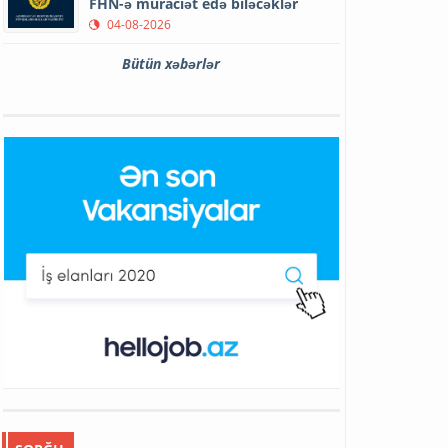
FHN-ə müraciət edə biləcəklər
04-08-2026
Bütün xəbərlər