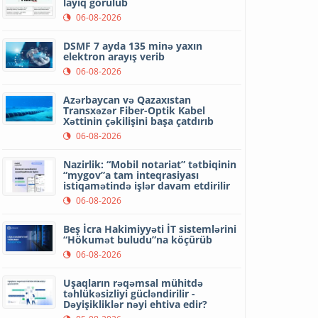
layiq görülüb
06-08-2026
DSMF 7 ayda 135 minə yaxın
elektron arayış verib
06-08-2026
Azərbaycan və Qazaxıstan
Transxəzər Fiber-Optik Kabel
Xəttinin çəkilişini başa çatdırıb
06-08-2026
Nazirlik: “Mobil notariat” tətbiqinin
“mygov”a tam inteqrasiyası
istiqamətində işlər davam etdirilir
06-08-2026
Beş İcra Hakimiyyəti İT sistemlərini
“Hökumət buludu”na köçürüb
06-08-2026
Uşaqların rəqəmsal mühitdə
təhlükəsizliyi gücləndirilir -
Dəyişikliklər nəyi ehtiva edir?