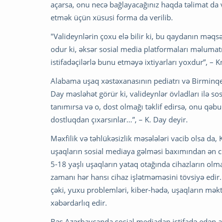
açarsa, onu necə bağlayacağınız haqda təlimat da v
etmək üçün xüsusi forma da verilib.
"Valideynlərin çoxu elə bilir ki, bu qaydanın məqs
odur ki, əksər sosial media platformaları məlumat
istifadəçilərlə bunu etməyə ixtiyarları yoxdur”, – K
Alabama uşaq xəstəxanasının pediatrı və Birminq
Day məsləhət görür ki, valideynlər övladları ilə so
tanımırsa və o, dost olmağı təklif edirsə, onu qəb
dostluqdan çıxarsınlar…”, – K. Day deyir.
Məxfilik və təhlükəsizlik məsələləri vacib olsa da,
uşaqların sosial mediaya gəlməsi baxımından ən c
5-18 yaşlı uşaqların yataq otağında cihazların ol
zamanı hər hansı cihaz işlətməməsini tövsiyə edir
çəki, yuxu problemləri, kiber-hədə, uşaqların mək
xəbərdarlıq edir.
Bəs Azərbaycanda sosial mediadan istifadə edən azya