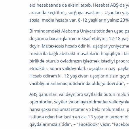
aid hesabatında da əksini tapıb. Hesabat ABŞ-da y
arasında keçirilmiş sorğuya əsaslanır. Uşaqları yaş
sosial media hesabı var. 8-12 yaşlıların yalnız 23%
Birminqemdəki Alabama Universitetindən uşaq psi
düşünmə bacarıqlarının inkişaf etdiyini, 12-18 yaşl
deyir. Mütəxəssis hesab edir ki, uşaqlar yeniyetm
media ilə bağlı abstrakt məsələlərin həqiqiliyini t
birlikdə oturub övladınızın işlətmək istədiyi proqr
etməkdir. Sonra valideynlərlə uşaqların nəyi pay
Hesab edirəm ki, 12 yaş civarı uşaqların sizin qay
vacibliyini anlamaq iqtidarında olduğu dövrdür”, – 
ABŞ qanunları valideynlərə saytlarda bütün məlum
operatorlar, saytlar və onlayn xidmətlər valideynl
hansı şəxsi məlumat istəmir və belə məlumatları p
istifadə edən hər kəsin ən azı 13 yaşının tamam o
qaydalarımıza ziddir”, – "Facebook” yazır. "Faceb