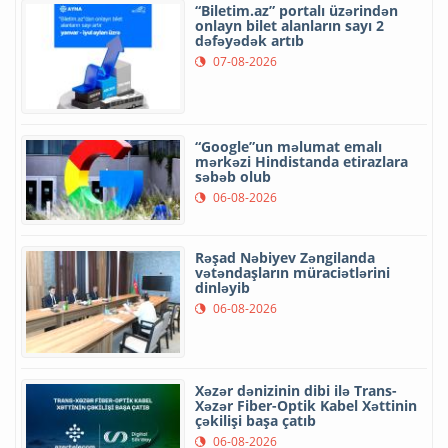
“Biletim.az” portalı üzərindən
onlayn bilet alanların sayı 2
dəfəyədək artıb
07-08-2026
“Google”un məlumat emalı
mərkəzi Hindistanda etirazlara
səbəb olub
06-08-2026
Rəşad Nəbiyev Zəngilanda
vətəndaşların müraciətlərini
dinləyib
06-08-2026
Xəzər dənizinin dibi ilə Trans-
Xəzər Fiber-Optik Kabel Xəttinin
çəkilişi başa çatıb
06-08-2026