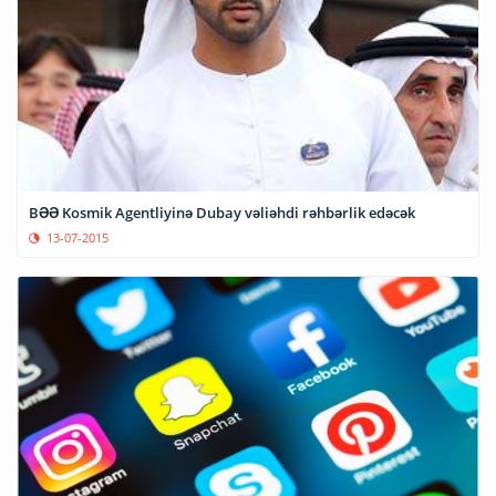
BƏƏ Kosmik Agentliyinə Dubay vəliəhdi rəhbərlik edəcək
13-07-2015