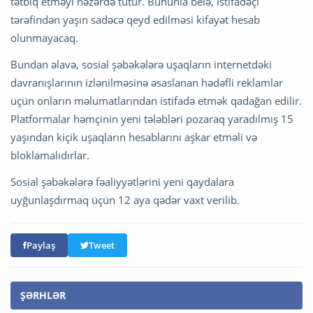
tətbiq etməyi nəzərdə tutur. Bununla belə, istifadəçi
tərəfindən yaşın sadəcə qeyd edilməsi kifayət hesab
olunmayacaq.
Bundan əlavə, sosial şəbəkələrə uşaqların internetdəki
davranışlarının izlənilməsinə əsaslanan hədəfli reklamlar
üçün onların məlumatlarından istifadə etmək qadağan edilir.
Platformalar həmçinin yeni tələbləri pozaraq yaradılmış 15
yaşından kiçik uşaqların hesablarını aşkar etməli və
bloklamalıdırlar.
Sosial şəbəkələrə fəaliyyətlərini yeni qaydalara
uyğunlaşdırmaq üçün 12 aya qədər vaxt verilib.
Paylaş
Tweet
ŞƏRHLƏR