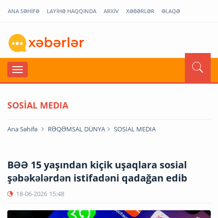
ANA SƏHİFƏ
LAYİHƏ HAQQINDA
ARXİV
XƏBƏRLƏR
ƏLAQƏ
SOSİAL MEDIA
Ana Səhifə
RƏQƏMSAL DÜNYA
SOSİAL MEDIA
BƏƏ 15 yaşından kiçik uşaqlara sosial
şəbəkələrdən istifadəni qadağan edib
18-06-2026
15:48