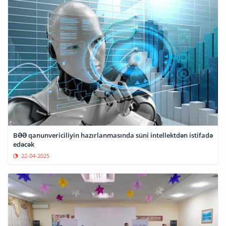
BƏƏ qanunvericiliyin hazırlanmasında süni intellektdən istifadə
edəcək
22-04-2025