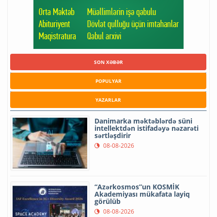
SON XƏBƏR
POPULYAR
YAZARLAR
Danimarka məktəblərdə süni
intellektdən istifadəyə nəzarəti
sərtləşdirir
08-08-2026
“Azərkosmos”un KOSMİK
Akademiyası mükafata layiq
görülüb
08-08-2026