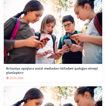
Britaniya uşaqlara sosial mediadan istifadəni qadağan etməyi
planlaşdırır
20-01-2026