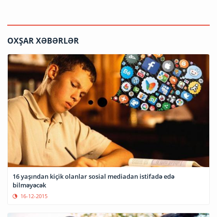
OXŞAR XƏBƏRLƏR
16 yaşından kiçik olanlar sosial mediadan istifadə edə
bilməyəcək
16-12-2015