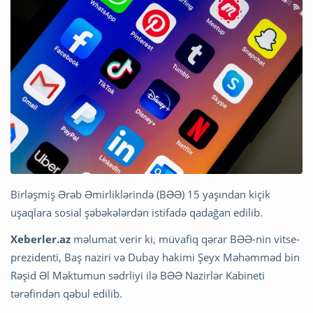
Birləşmiş Ərəb Əmirliklərində (BƏƏ) 15 yaşından kiçik
uşaqlara sosial şəbəkələrdən istifadə qadağan edilib.
Xeberler.az
məlumat verir ki, müvafiq qərar BƏƏ-nin vitse-
prezidenti, Baş naziri və Dubay hakimi Şeyx Məhəmməd bin
Rəşid Əl Məktumun sədrliyi ilə BƏƏ Nazirlər Kabineti
tərəfindən qəbul edilib.