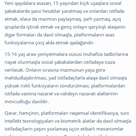
Yeni qaydalara əsasən, 15 yaşından kiçik uşaqlara sosial
şəbəkələrdə şəxsi hesablar yaratmaq və onlardan istifadə
etmək, eləcə də məzmun paylaşmaq, şərh yazmaq, açıq
qruplarda iştirak etmək və geniş onlayn qarşılıqlı əlaqənin
digər formaları da daxil olmaqla, platformaların əsas
funksiyalarına çıxış əldə etmək qadağandır.
15-16 yaş arası yeniyetmələrə xüsusi mühafizə tədbirlərinə
riayət olunmaqla sosial şəbəkələrdən istifadəyə icazə
veriləcək. Onların sırasına məzmunun yaşa görə
məhdudlaşdırılması, yad istifadəçilərlə əlaqə daxil olmaqla
yüksək riskli funksiyaların söndürülməsi, platformalardan
istifadə vaxtına nəzarət və valideyn nəzarəti alətlərinin
mövcudluğu daxildir.
Qərar, həmçinin, platformaları rəqəmsal identifikasiya, süni
intellekt texnologiyaları və biometrik alətlər də daxil olmaqla
istifadəçilərin yaşını yoxlamaq üçün etibarlı mexanizmlər