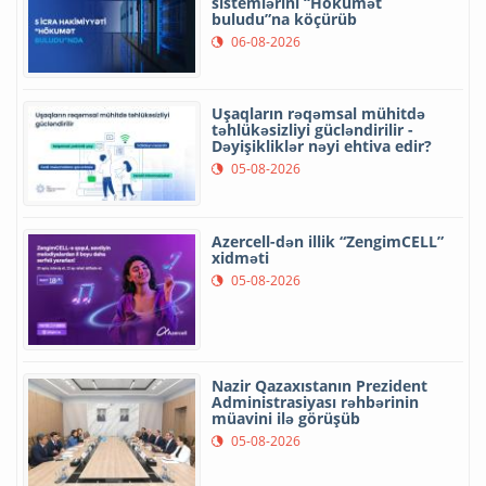
sistemlərini “Hökumət
buludu”na köçürüb
06-08-2026
Uşaqların rəqəmsal mühitdə
təhlükəsizliyi gücləndirilir -
Dəyişikliklər nəyi ehtiva edir?
05-08-2026
Azercell-dən illik “ZengimCELL”
xidməti
05-08-2026
Nazir Qazaxıstanın Prezident
Administrasiyası rəhbərinin
müavini ilə görüşüb
05-08-2026