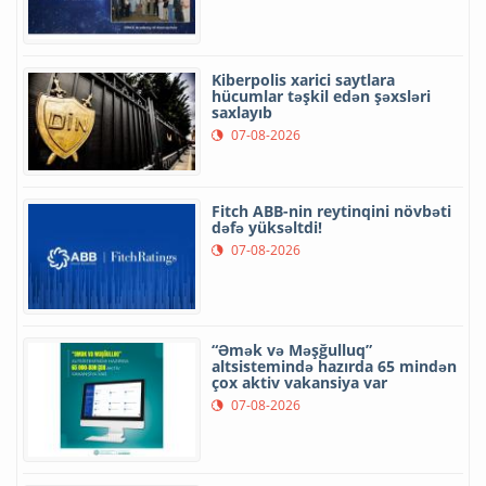
Kiberpolis xarici saytlara
hücumlar təşkil edən şəxsləri
saxlayıb
07-08-2026
Fitch ABB-nin reytinqini növbəti
dəfə yüksəltdi!
07-08-2026
“Əmək və Məşğulluq”
altsistemində hazırda 65 mindən
çox aktiv vakansiya var
07-08-2026