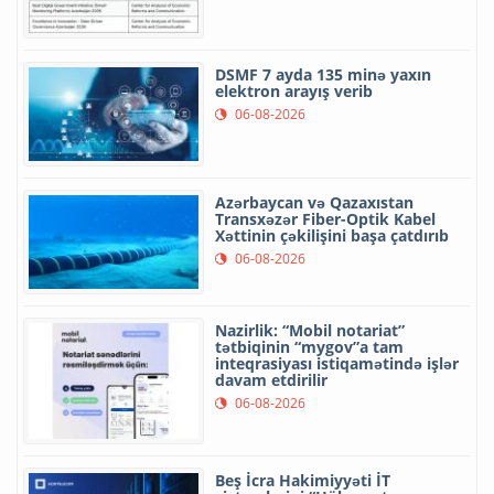
DSMF 7 ayda 135 minə yaxın
elektron arayış verib
06-08-2026
Azərbaycan və Qazaxıstan
Transxəzər Fiber-Optik Kabel
Xəttinin çəkilişini başa çatdırıb
06-08-2026
Nazirlik: “Mobil notariat”
tətbiqinin “mygov”a tam
inteqrasiyası istiqamətində işlər
davam etdirilir
06-08-2026
Beş İcra Hakimiyyəti İT