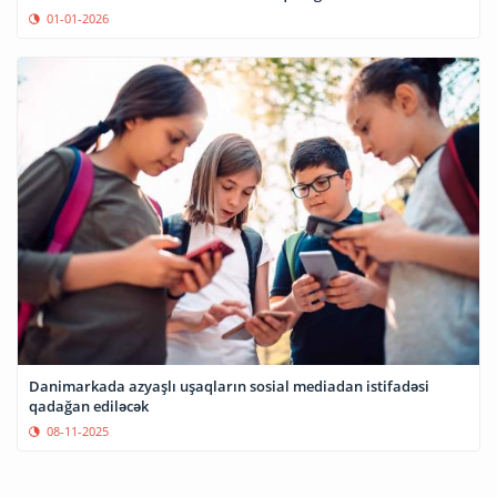
01-01-2026
Danimarkada azyaşlı uşaqların sosial mediadan istifadəsi
qadağan ediləcək
08-11-2025