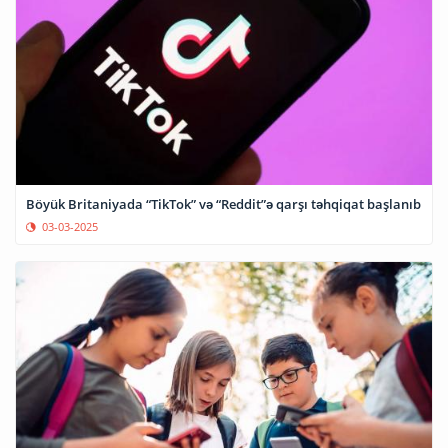
Böyük Britaniyada “TikTok” və “Reddit”ə qarşı təhqiqat başlanıb
03-03-2025