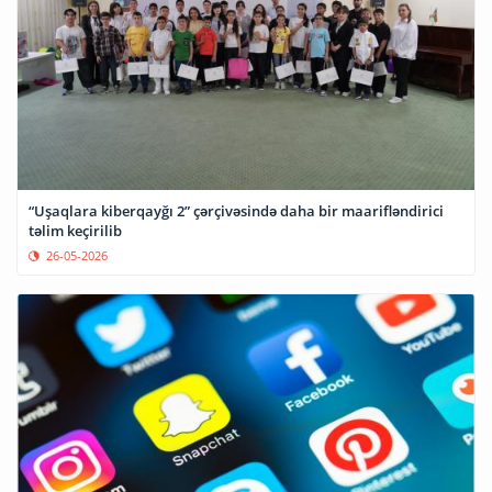
“Uşaqlara kiberqayğı 2” çərçivəsində daha bir maarifləndirici
təlim keçirilib
26-05-2026