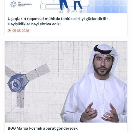
Uşaqların rəqəmsal mühitdə təhlükəsizliyi gücləndirilir -
Dəyişikliklər nəyi ehtiva edir?
05-08-2026
BƏƏ Marsa kosmik aparat göndərəcək