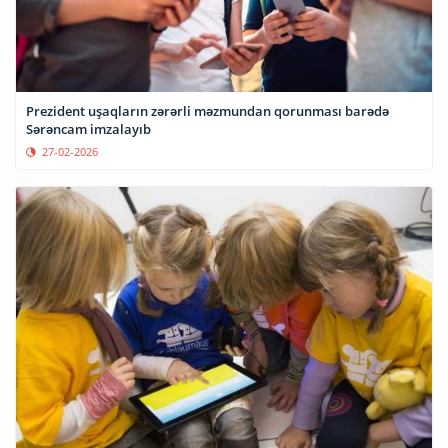
Prezident uşaqların zərərli məzmundan qorunması barədə
Sərəncam imzalayıb
27-02-2026