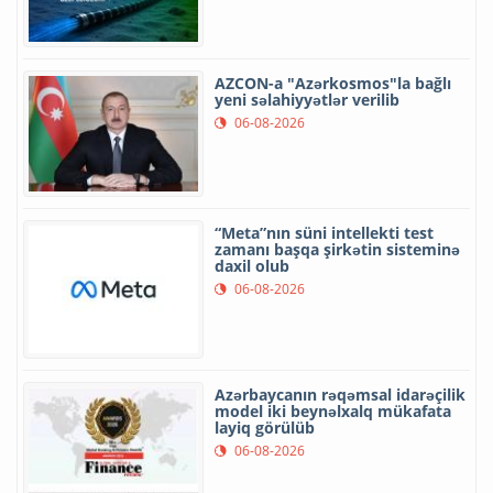
AZCON-a "Azərkosmos"la bağlı
yeni səlahiyyətlər verilib
06-08-2026
“Meta”nın süni intellekti test
zamanı başqa şirkətin sisteminə
daxil olub
06-08-2026
Azərbaycanın rəqəmsal idarəçilik
model iki beynəlxalq mükafata
layiq görülüb
06-08-2026