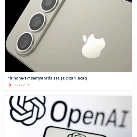
"iPhone-17” sentyabrda satışa çıxarılacaq
11-08-2025