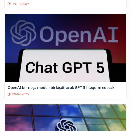
14-10-2009
OpenAI bir neçə modeli birləşdirərək GPT-5-i təqdim edəcək
09-07-2025