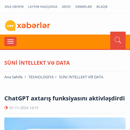
ANA SƏHİFƏ
LAYİHƏ HAQQINDA
ARXİV
XƏBƏRLƏR
ƏLAQƏ
SÜNİ İNTELLEKT VƏ DATA
Ana Səhifə
TEXNOLOGİYA
SÜNİ İNTELLEKT VƏ DATA
ChatGPT axtarış funksiyasını aktivləşdirdi
01-11-2024
14:15