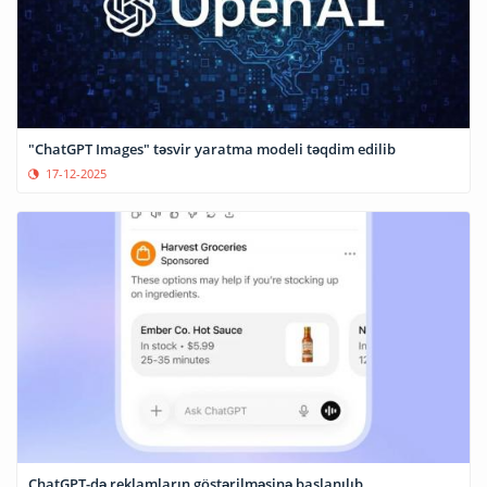
"ChatGPT Images" təsvir yaratma modeli təqdim edilib
17-12-2025
ChatGPT-də reklamların göstərilməsinə başlanılıb