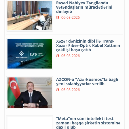
Rəşad Nəbiyev Zəngilanda
vətəndaşların müraciətlərini
dinləyib
06-08-2026
Xəzər dənizinin dibi ilə Trans-
Xəzər Fiber-Optik Kabel Xəttinin
çəkilişi başa çatıb
06-08-2026
AZCON-a "Azərkosmos"la bağlı
yeni səlahiyyətlər verilib
06-08-2026
“Meta”nın süni intellekti test
zamanı başqa şirkətin sisteminə
daxil olub