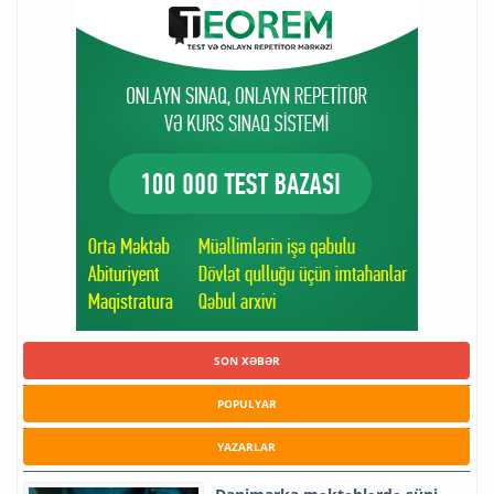
SON XƏBƏR
POPULYAR
YAZARLAR