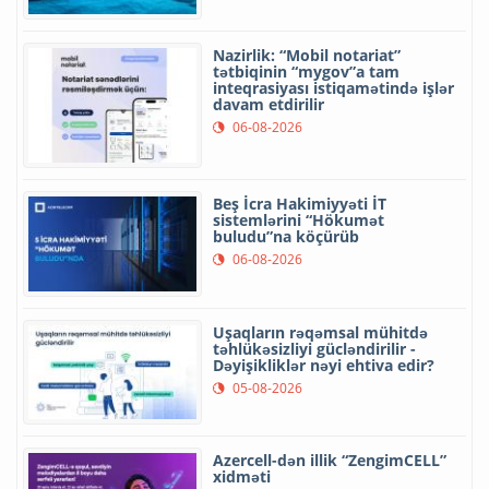
Nazirlik: “Mobil notariat”
tətbiqinin “mygov”a tam
inteqrasiyası istiqamətində işlər
davam etdirilir
06-08-2026
Beş İcra Hakimiyyəti İT
sistemlərini “Hökumət
buludu”na köçürüb
06-08-2026
Uşaqların rəqəmsal mühitdə
təhlükəsizliyi gücləndirilir -
Dəyişikliklər nəyi ehtiva edir?
05-08-2026
Azercell-dən illik “ZengimCELL”
xidməti