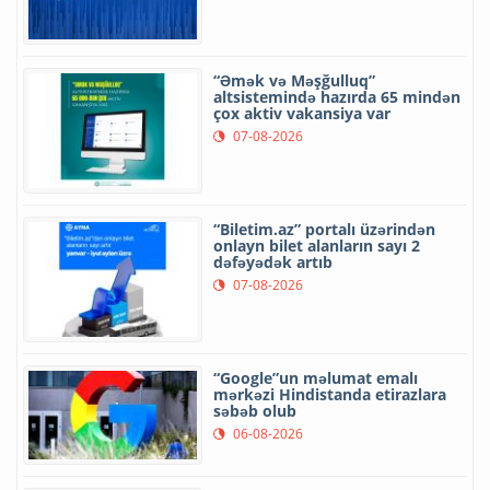
“Əmək və Məşğulluq”
altsistemində hazırda 65 mindən
çox aktiv vakansiya var
07-08-2026
“Biletim.az” portalı üzərindən
onlayn bilet alanların sayı 2
dəfəyədək artıb
07-08-2026
“Google”un məlumat emalı
mərkəzi Hindistanda etirazlara
səbəb olub
06-08-2026