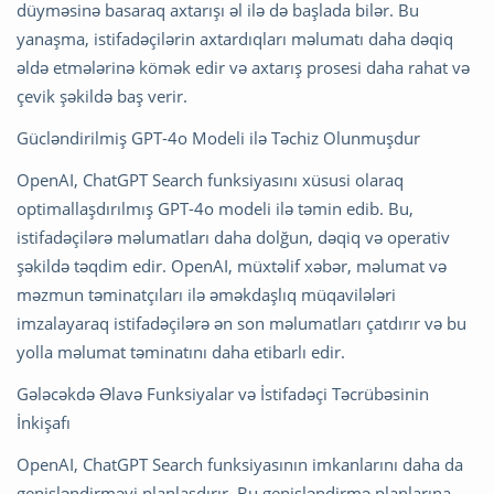
düyməsinə basaraq axtarışı əl ilə də başlada bilər. Bu
yanaşma, istifadəçilərin axtardıqları məlumatı daha dəqiq
əldə etmələrinə kömək edir və axtarış prosesi daha rahat və
çevik şəkildə baş verir.
Gücləndirilmiş GPT-4o Modeli ilə Təchiz Olunmuşdur
OpenAI, ChatGPT Search funksiyasını xüsusi olaraq
optimallaşdırılmış GPT-4o modeli ilə təmin edib. Bu,
istifadəçilərə məlumatları daha dolğun, dəqiq və operativ
şəkildə təqdim edir. OpenAI, müxtəlif xəbər, məlumat və
məzmun təminatçıları ilə əməkdaşlıq müqavilələri
imzalayaraq istifadəçilərə ən son məlumatları çatdırır və bu
yolla məlumat təminatını daha etibarlı edir.
Gələcəkdə Əlavə Funksiyalar və İstifadəçi Təcrübəsinin
İnkişafı
OpenAI, ChatGPT Search funksiyasının imkanlarını daha da
genişləndirməyi planlaşdırır. Bu genişləndirmə planlarına