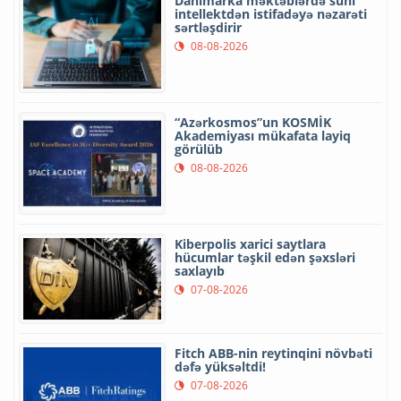
Danimarka məktəblərdə süni
intellektdən istifadəyə nəzarəti
sərtləşdirir
08-08-2026
“Azərkosmos”un KOSMİK
Akademiyası mükafata layiq
görülüb
08-08-2026
Kiberpolis xarici saytlara
hücumlar təşkil edən şəxsləri
saxlayıb
07-08-2026
Fitch ABB-nin reytinqini növbəti
dəfə yüksəltdi!
07-08-2026