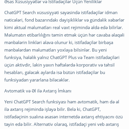
Əsas Xüsusiyyətlər və İstifadəçilər Üçün Yeniliklər
ChatGPT Search xüsusiyyəti sayəsində istifadəçilər idman
nəticələri, fond bazarındakı dəyişikliklər və gündəlik xəbərlər
kimi aktual məlumatları real vaxt rejimində əldə edə bilirlər.
Məlumatın etibarlılığını təmin etmək üçün hər cavaba əlaqəli
mənbələrin linkləri əlavə olunur ki, istifadəçilər birbaşa
mənbələrdən məlumatları yoxlaya bilsinlər. Bu yeni
funksiya, hələlik yalnız ChatGPT Plus və Team istifadəçiləri
üçün aktivdir, lakin yaxın həftələrdə korporativ və təhsil
hesabları, gələcək aylarda isə bütün istifadəçilər bu
funksiyadan yararlana biləcəklər.
Avtomatik və Əl ilə Axtarış İmkanı
Yeni ChatGPT Search funksiyası həm avtomatik, həm də əl
ilə axtarış rejimində işləyə bilir. Belə ki, ChatGPT,
istifadəçinin sualına əsasən internetdə axtarış ehtiyacını özü
təyin edə bilir. Alternativ olaraq, istifadəçi yeni veb axtarış