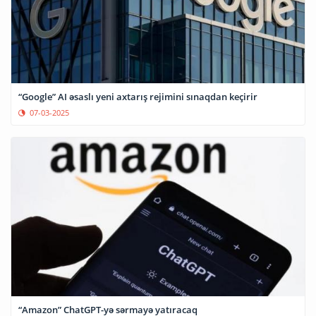
“Google” AI əsaslı yeni axtarış rejimini sınaqdan keçirir
07-03-2025
“Amazon” ChatGPT-yə sərmayə yatıracaq