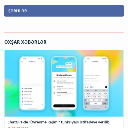
ŞƏRHLƏR
OXŞAR XƏBƏRLƏR
ChatGPT-də “Öyrənmə Rejimi” funksiyası istifadəyə verilib