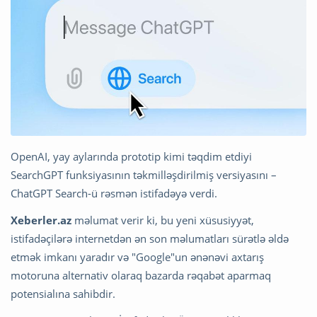
OpenAI, yay aylarında prototip kimi təqdim etdiyi
SearchGPT funksiyasının təkmilləşdirilmiş versiyasını –
ChatGPT Search-ü rəsmən istifadəyə verdi.
Xeberler.az
məlumat verir ki, bu yeni xüsusiyyət,
istifadəçilərə internetdən ən son məlumatları sürətlə əldə
etmək imkanı yaradır və "Google"un ənənəvi axtarış
motoruna alternativ olaraq bazarda rəqabət aparmaq
potensialına sahibdir.