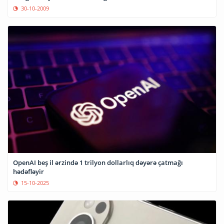
30-10-2009
OpenAI beş il ərzində 1 trilyon dollarlıq dəyərə çatmağı
hədəfləyir
15-10-2025