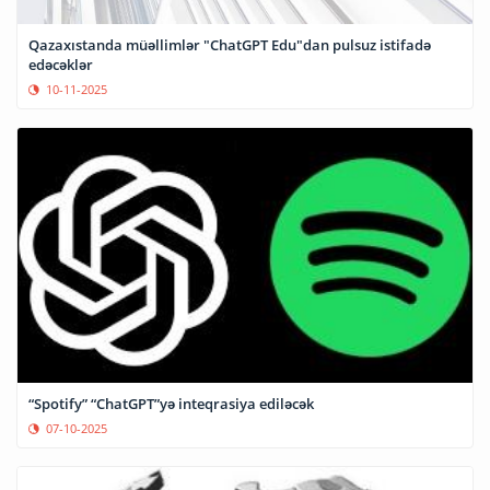
Qazaxıstanda müəllimlər "ChatGPT Edu"dan pulsuz istifadə
edəcəklər
10-11-2025
“Spotify” “ChatGPT”yə inteqrasiya ediləcək
07-10-2025