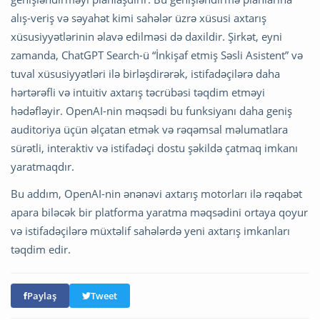
alış-veriş və səyahət kimi sahələr üzrə xüsusi axtarış
xüsusiyyətlərinin əlavə edilməsi də daxildir. Şirkət, eyni
zamanda, ChatGPT Search-ü “İnkişaf etmiş Səsli Asistent” və
tuval xüsusiyyətləri ilə birləşdirərək, istifadəçilərə daha
hərtərəfli və intuitiv axtarış təcrübəsi təqdim etməyi
hədəfləyir. OpenAI-nin məqsədi bu funksiyanı daha geniş
auditoriya üçün əlçatan etmək və rəqəmsal məlumatlara
sürətli, interaktiv və istifadəçi dostu şəkildə çatmaq imkanı
yaratmaqdır.
Bu addım, OpenAI-nin ənənəvi axtarış motorları ilə rəqabət
apara biləcək bir platforma yaratma məqsədini ortaya qoyur
və istifadəçilərə müxtəlif sahələrdə yeni axtarış imkanları
təqdim edir.
Paylaş
Tweet