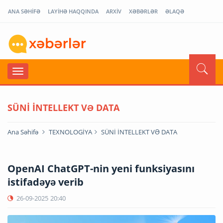
ANA SƏHİFƏ
LAYİHƏ HAQQINDA
ARXİV
XƏBƏRLƏR
ƏLAQƏ
SÜNİ İNTELLEKT VƏ DATA
Ana Səhifə
TEXNOLOGİYA
SÜNİ İNTELLEKT VƏ DATA
OpenAI ChatGPT-nin yeni funksiyasını
istifadəyə verib
26-09-2025
20:40