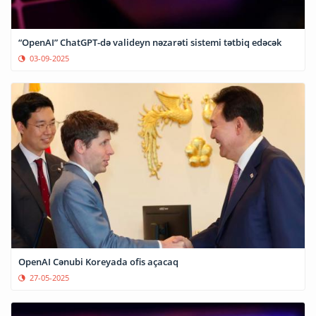
“OpenAI” ChatGPT-də valideyn nəzarəti sistemi tətbiq edəcək
03-09-2025
OpenAI Cənubi Koreyada ofis açacaq
27-05-2025