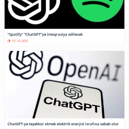
“Spotify” “ChatGPT”yə inteqrasiya ediləcək
07-10-2025
ChatGPT-yə təşəkkür etmək elektrik enerjisi israfına səbəb olur