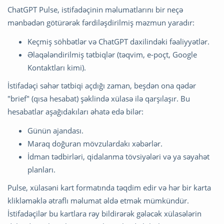
ChatGPT Pulse, istifadəçinin məlumatlarını bir neçə
mənbədən götürərək fərdiləşdirilmiş məzmun yaradır:
Keçmiş söhbətlər və ChatGPT daxilindəki fəaliyyətlər.
Əlaqələndirilmiş tətbiqlər (təqvim, e-poçt, Google
Kontaktları kimi).
İstifadəçi səhər tətbiqi açdığı zaman, beşdən ona qədər
"brief" (qısa hesabat) şəklində xülasə ilə qarşılaşır. Bu
hesabatlar aşağıdakıları əhatə edə bilər:
Günün ajandası.
Maraq doğuran mövzulardakı xəbərlər.
İdman tədbirləri, qidalanma tövsiyələri və ya səyahət
planları.
Pulse, xülasəni kart formatında təqdim edir və hər bir karta
klikləməklə ətraflı məlumat əldə etmək mümkündür.
İstifadəçilər bu kartlara rəy bildirərək gələcək xülasələrin