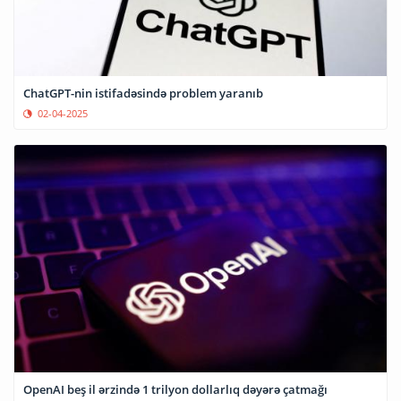
ChatGPT-nin istifadəsində problem yaranıb
02-04-2025
OpenAI beş il ərzində 1 trilyon dollarlıq dəyərə çatmağı