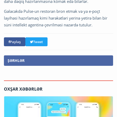
daha dəqiq hazırlanmasına kömək edə bilərlər.
Gələcəkdə Pulse-un restoran bron etmək və ya e-poçt
layihəsi hazırlamaq kimi hərəkətləri yerinə yetirə bilən bir
süni intellekt agentinə çevrilməsi nəzərdə tutulur.
Paylaş
Tweet
ŞƏRHLƏR
OXŞAR XƏBƏRLƏR