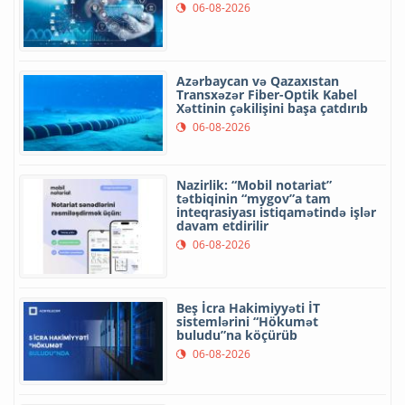
06-08-2026
Azərbaycan və Qazaxıstan
Transxəzər Fiber-Optik Kabel
Xəttinin çəkilişini başa çatdırıb
06-08-2026
Nazirlik: “Mobil notariat”
tətbiqinin “mygov”a tam
inteqrasiyası istiqamətində işlər
davam etdirilir
06-08-2026
Beş İcra Hakimiyyəti İT
sistemlərini “Hökumət
buludu”na köçürüb
06-08-2026