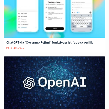
ChatGPT-də “Öyrənmə Rejimi” funksiyası istifadəyə verilib
30-07-2025