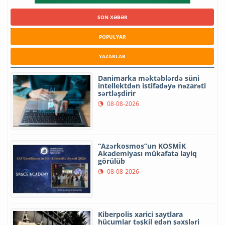
SON XƏBƏR
POPULYAR
YAZARLAR
Danimarka məktəblərdə süni
intellektdən istifadəyə nəzarəti
sərtləşdirir
08-08-2026
“Azərkosmos”un KOSMİK
Akademiyası mükafata layiq
görülüb
08-08-2026
Kiberpolis xarici saytlara
hücumlar təşkil edən şəxsləri