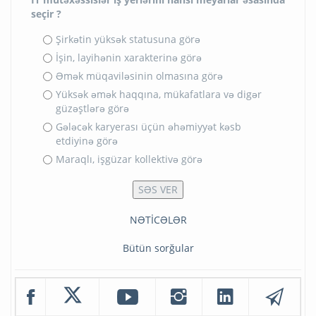
seçir ?
Şirkətin yüksək statusuna görə
İşin, layihənin xarakterinə görə
Əmək müqaviləsinin olmasına görə
Yüksək əmək haqqına, mükafatlara və digər
güzəştlərə görə
Gələcək karyerası üçün əhəmiyyət kəsb
etdiyinə görə
Maraqlı, işgüzar kollektivə görə
NƏTİCƏLƏR
Bütün sorğular