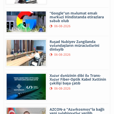
“Google”un məlumat emalı
mərkəzi Hindistanda etirazlara
səbəb olub
06-08-2026
Rəşad Nəbiyev Zəngilanda
vətəndaşların müraciətlərini
dinləyib
06-08-2026
Xəzər dənizinin dibi ilə Trans-
Xəzər Fiber-Optik Kabel Xəttinin
çəkilişi başa çatıb
06-08-2026
AZCON-a "Azərkosmos"la bağlı
yeni səlahiyyətlər verilib