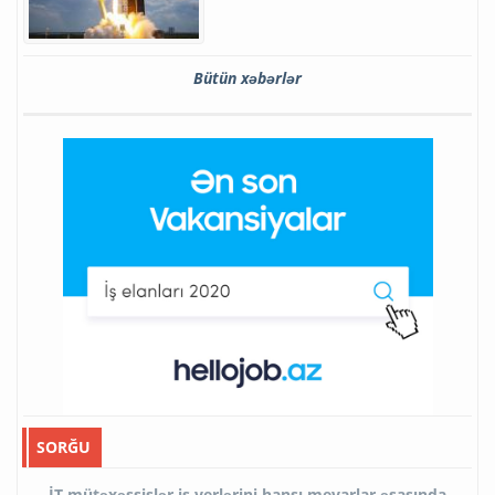
Bütün xəbərlər
SORĞU
İT mütəxəssislər iş yerlərini hansı meyarlar əsasında