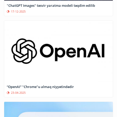
"ChatGPT Images" təsvir yaratma modeli təqdim edilib
17-12-2025
“OpenAI” "Chrome"u almaq niyyətindədir
23-04-2025