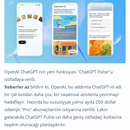
OpenAI ChatGPT-nin yeni funksiyası "ChatGPT Pulse"u
istifadəyə verib.
Xeberler.az
bildirir ki, OpenAI, bu addımla ChatGPT-ni adi
bir çat-botdan daha çox, bir rəqəmsal asistenta çevirməyi
hədəfləyir. Hazırda bu xüsusiyyət yalnız ayda 200 dollar
ödənişli "Pro" abunəçilərinin ixtiyarına verilib. Lakin
gələcəkdə ChatGPT Pulse-un daha geniş istifadəçi kütləsinə
təqdim olunacağı planlaşdırılır.