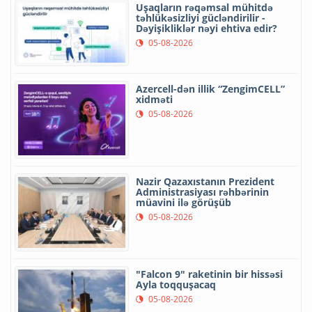
Uşaqların rəqəmsal mühitdə
təhlükəsizliyi gücləndirilir -
Dəyişikliklər nəyi ehtiva edir?
05-08-2026
Azercell-dən illik “ZengimCELL”
xidməti
05-08-2026
Nazir Qazaxıstanın Prezident
Administrasiyası rəhbərinin
müavini ilə görüşüb
05-08-2026
"Falcon 9" raketinin bir hissəsi
Ayla toqquşacaq
05-08-2026