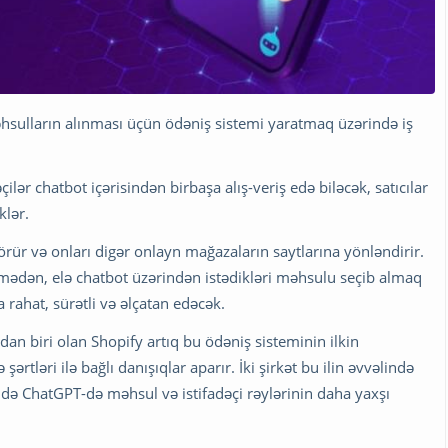
sulların alınması üçün ödəniş sistemi yaratmaq üzərində iş
əçilər chatbot içərisindən birbaşa alış-veriş edə biləcək, satıcılar
klər.
görür və onları digər onlayn mağazaların saytlarına yönləndirir.
k etmədən, elə chatbot üzərindən istədikləri məhsulu seçib almaq
 rahat, sürətli və əlçatan edəcək.
an biri olan Shopify artıq bu ödəniş sisteminin ilkin
ərtləri ilə bağlı danışıqlar aparır. İki şirkət bu ilin əvvəlində
də ChatGPT-də məhsul və istifadəçi rəylərinin daha yaxşı