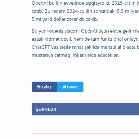
OpenAI bu ilin əvvəlində açıqlayıb ki, 2025-ci ilin i
çatıb. Bu rəqəm 2024-cü ilin sonundakı 5,5 milyar
5 milyard dollar zərər də çəkib.
Bu yeni ödəniş sistemi OpenAI üçün əlavə gəlir m
əsaslı xidmət deyil, həm də tam funksional onlayn a
ChatGPT vasitəsilə rahat şəkildə məhsul alıb-sata bi
müştəriyə çatmaq imkanı əldə edəcəklər.
Paylaş
Tweet
ŞƏRHLƏR