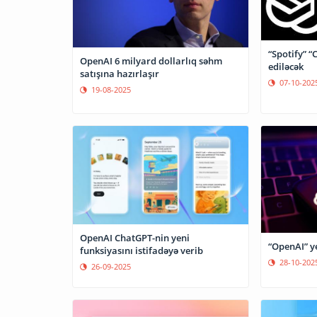
“Spotify” “
OpenAI 6 milyard dollarlıq səhm
ediləcək
satışına hazırlaşır
07-10-202
19-08-2025
OpenAI ChatGPT-nin yeni
“OpenAI” y
funksiyasını istifadəyə verib
28-10-202
26-09-2025