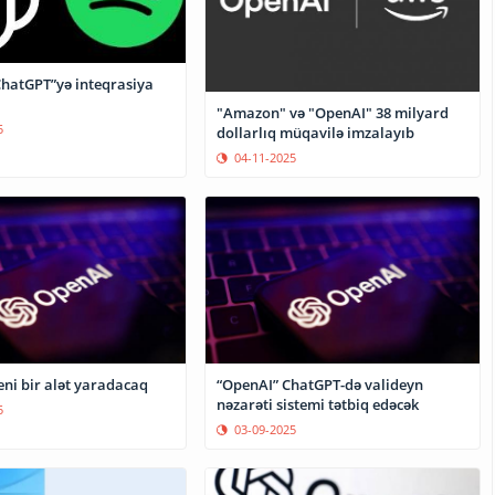
ChatGPT”yə inteqrasiya
"Amazon" və "OpenAI" 38 milyard
5
dollarlıq müqavilə imzalayıb
04-11-2025
eni bir alət yaradacaq
“OpenAI” ChatGPT-də valideyn
nəzarəti sistemi tətbiq edəcək
5
03-09-2025