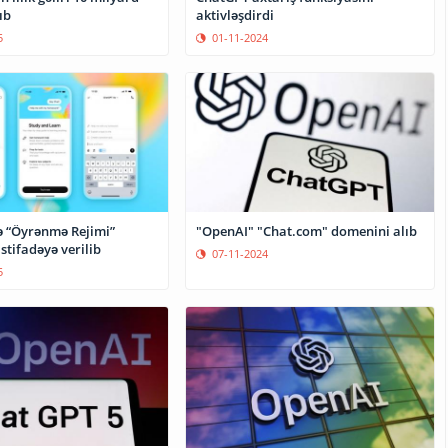
ıb
aktivləşdirdi
5
01-11-2024
 “Öyrənmə Rejimi”
"OpenAI" "Chat.com" domenini alıb
istifadəyə verilib
07-11-2024
5