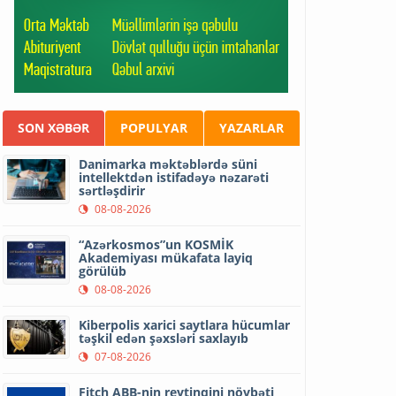
SON XƏBƏR
POPULYAR
YAZARLAR
Danimarka məktəblərdə süni
intellektdən istifadəyə nəzarəti
sərtləşdirir
08-08-2026
“Azərkosmos”un KOSMİK
Akademiyası mükafata layiq
görülüb
08-08-2026
Kiberpolis xarici saytlara hücumlar
təşkil edən şəxsləri saxlayıb
07-08-2026
Fitch ABB-nin reytinqini növbəti