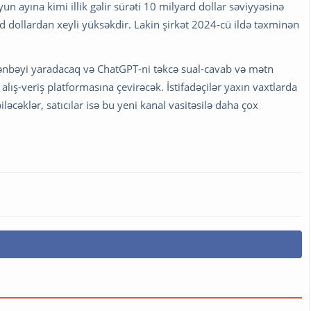
yun ayına kimi illik gəlir sürəti 10 milyard dollar səviyyəsinə
d dollardan xeyli yüksəkdir. Lakin şirkət 2024-cü ildə təxminən
ənbəyi yaradacaq və ChatGPT-ni təkcə sual-cavab və mətn
lış-veriş platformasına çevirəcək. İstifadəçilər yaxın vaxtlarda
ləcəklər, satıcılar isə bu yeni kanal vasitəsilə daha çox