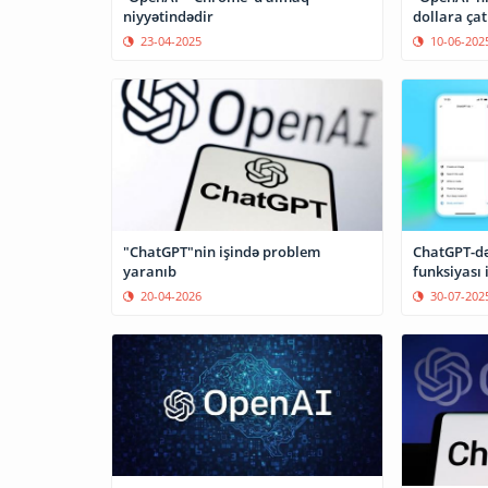
niyyətindədir
dollara çat
23-04-2025
10-06-202
"ChatGPT"nin işində problem
ChatGPT-də
yaranıb
funksiyası 
20-04-2026
30-07-202