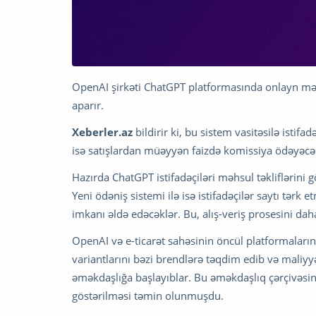
OpenAI şirkəti ChatGPT platformasında onlayn məh
aparır.
Xeberler.az
bildirir ki, bu sistem vasitəsilə istifad
isə satışlardan müəyyən faizdə komissiya ödəyəcə
Hazırda ChatGPT istifadəçiləri məhsul təkliflərini 
Yeni ödəniş sistemi ilə isə istifadəçilər saytı tər
imkanı əldə edəcəklər. Bu, alış-veriş prosesini daha
OpenAI və e-ticarət sahəsinin öncül platformalarınd
variantlarını bəzi brendlərə təqdim edib və maliyyə ş
əməkdaşlığa başlayıblar. Bu əməkdaşlıq çərçivəsin
göstərilməsi təmin olunmuşdu.