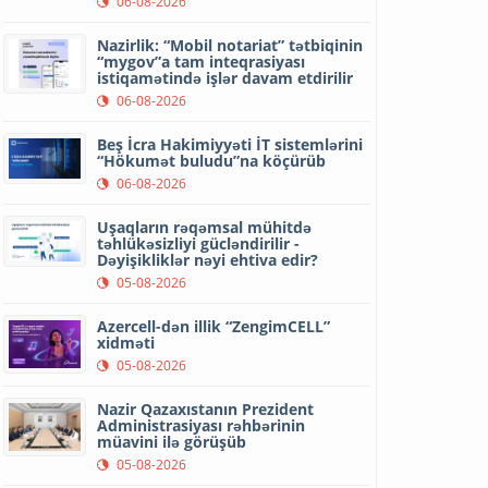
06-08-2026
Nazirlik: “Mobil notariat” tətbiqinin
“mygov”a tam inteqrasiyası
istiqamətində işlər davam etdirilir
06-08-2026
Beş İcra Hakimiyyəti İT sistemlərini
“Hökumət buludu”na köçürüb
06-08-2026
Uşaqların rəqəmsal mühitdə
təhlükəsizliyi gücləndirilir -
Dəyişikliklər nəyi ehtiva edir?
05-08-2026
Azercell-dən illik “ZengimCELL”
xidməti
05-08-2026
Nazir Qazaxıstanın Prezident
Administrasiyası rəhbərinin
müavini ilə görüşüb
05-08-2026