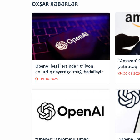
OXŞAR XƏBƏRLƏR
“Amazon” 
OpenAI beş il ərzində 1 trilyon
yatıracaq
dollarlıq dəyərə çatmağı hədəfləyir
30-01-202
15-10-2025
“OpenAI” "Chrome"u almaq
"OpenAI"nin