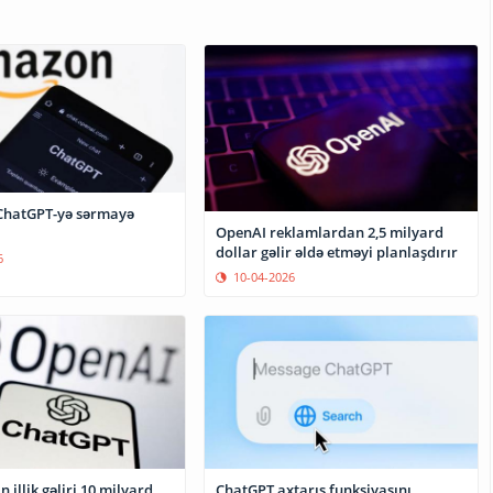
ChatGPT-yə sərmayə
OpenAI reklamlardan 2,5 milyard
dollar gəlir əldə etməyi planlaşdırır
6
10-04-2026
 illik gəliri 10 milyard
ChatGPT axtarış funksiyasını