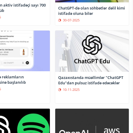
 aktiv istifadəçi sayı 700
ChatGPT-də olan söhbətlər dəlil kimi
üb
istifadə oluna bilər
5
30-07-2025
 reklamların
Qazaxıstanda müəllimlər "ChatGPT
inə başlanılıb
Edu"dan pulsuz istifadə edəcəklər
6
10-11-2025