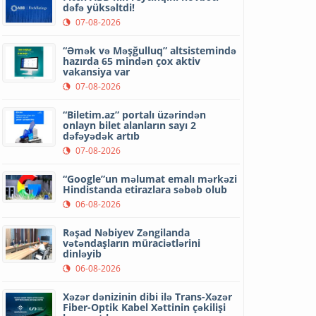
dəfə yüksəltdi!
07-08-2026
“Əmək və Məşğulluq” altsistemində
hazırda 65 mindən çox aktiv
vakansiya var
07-08-2026
“Biletim.az” portalı üzərindən
onlayn bilet alanların sayı 2
dəfəyədək artıb
07-08-2026
“Google”un məlumat emalı mərkəzi
Hindistanda etirazlara səbəb olub
06-08-2026
Rəşad Nəbiyev Zəngilanda
vətəndaşların müraciətlərini
dinləyib
06-08-2026
Xəzər dənizinin dibi ilə Trans-Xəzər
Fiber-Optik Kabel Xəttinin çəkilişi