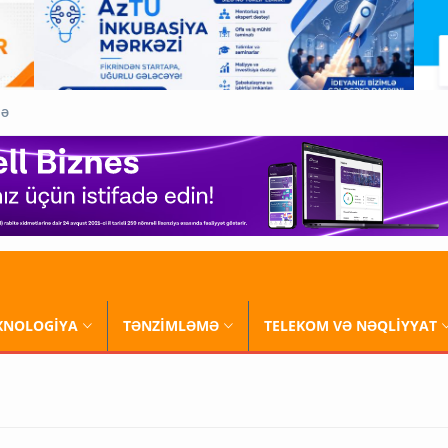
QƏ
XNOLOGİYA
TƏNZİMLƏMƏ
TELEKOM VƏ NƏQLİYYAT