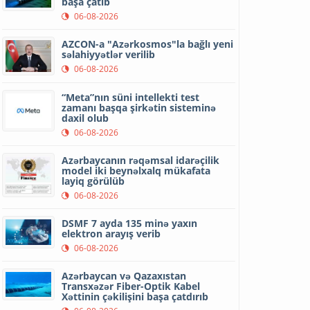
başa çatıb
06-08-2026
AZCON-a "Azərkosmos"la bağlı yeni
səlahiyyətlər verilib
06-08-2026
“Meta”nın süni intellekti test
zamanı başqa şirkətin sisteminə
daxil olub
06-08-2026
Azərbaycanın rəqəmsal idarəçilik
model iki beynəlxalq mükafata
layiq görülüb
06-08-2026
DSMF 7 ayda 135 minə yaxın
elektron arayış verib
06-08-2026
Azərbaycan və Qazaxıstan
Transxəzər Fiber-Optik Kabel
Xəttinin çəkilişini başa çatdırıb