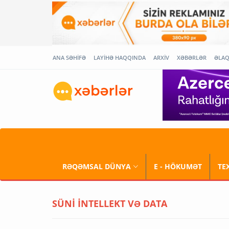
ANA SƏHİFƏ
LAYİHƏ HAQQINDA
ARXİV
XƏBƏRLƏR
ƏLA
RƏQƏMSAL DÜNYA
E - HÖKUMƏT
TE
SÜNİ İNTELLEKT VƏ DATA