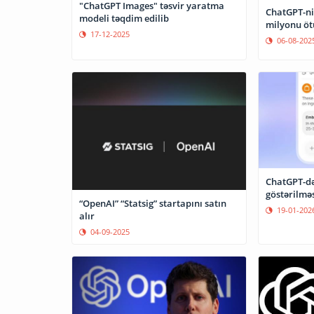
"ChatGPT Images" təsvir yaratma
ChatGPT-nin
modeli təqdim edilib
milyonu öt
17-12-2025
06-08-202
ChatGPT-də
göstərilməs
“OpenAI” “Statsig” startapını satın
19-01-202
alır
04-09-2025