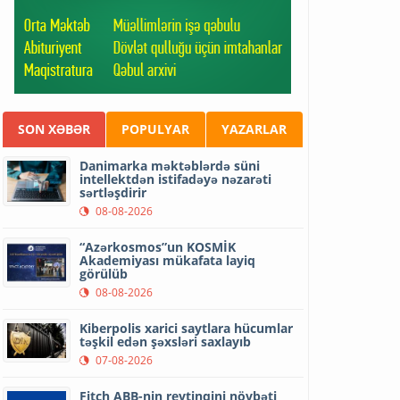
SON XƏBƏR
POPULYAR
YAZARLAR
Danimarka məktəblərdə süni
intellektdən istifadəyə nəzarəti
sərtləşdirir
08-08-2026
“Azərkosmos”un KOSMİK
Akademiyası mükafata layiq
görülüb
08-08-2026
Kiberpolis xarici saytlara hücumlar
təşkil edən şəxsləri saxlayıb
07-08-2026
Fitch ABB-nin reytinqini növbəti