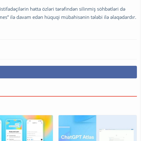
tifadəçilərin hətta özləri tərəfindən silinmiş söhbətləri də
es” ilə davam edən hüquqi mübahisənin tələbi ilə əlaqədardır.