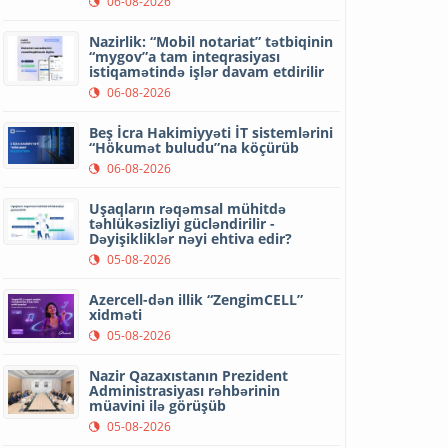
06-08-2026
Nazirlik: “Mobil notariat” tətbiqinin
“mygov”a tam inteqrasiyası
istiqamətində işlər davam etdirilir
06-08-2026
Beş İcra Hakimiyyəti İT sistemlərini
“Hökumət buludu”na köçürüb
06-08-2026
Uşaqların rəqəmsal mühitdə
təhlükəsizliyi gücləndirilir -
Dəyişikliklər nəyi ehtiva edir?
05-08-2026
Azercell-dən illik “ZengimCELL”
xidməti
05-08-2026
Nazir Qazaxıstanın Prezident
Administrasiyası rəhbərinin
müavini ilə görüşüb
05-08-2026