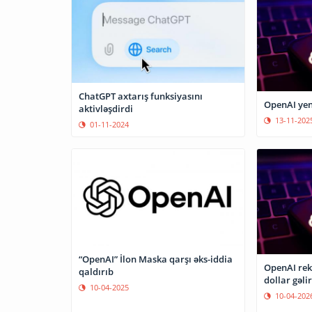
ChatGPT axtarış funksiyasını
OpenAI yen
aktivləşdirdi
13-11-202
01-11-2024
“OpenAI” İlon Maska qarşı əks-iddia
OpenAI rek
qaldırıb
dollar gəli
10-04-2025
10-04-202