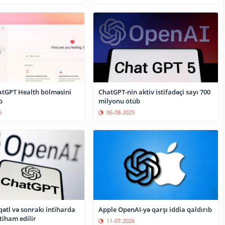
ChatGPT-nin aktiv istifadəçi sayı 700
tGPT Health bölməsini
milyonu ötüb
b
06-08-2025
6
ətl və sonrakı intiharda
Apple OpenAI-yə qarşı iddia qaldırıb
ttiham edilir
11-07-2026