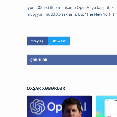
İyun 2025-ci ildə məhkəmə OpenAI-yə tapşırıb ki, is
müəyyən müddətə saxlasın. Bu, “The New York Tim
Paylaş
Tweet
ŞƏRHLƏR
OXŞAR XƏBƏRLƏR