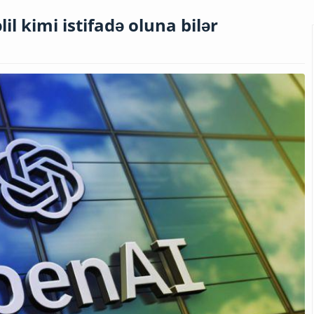
l kimi istifadə oluna bilər