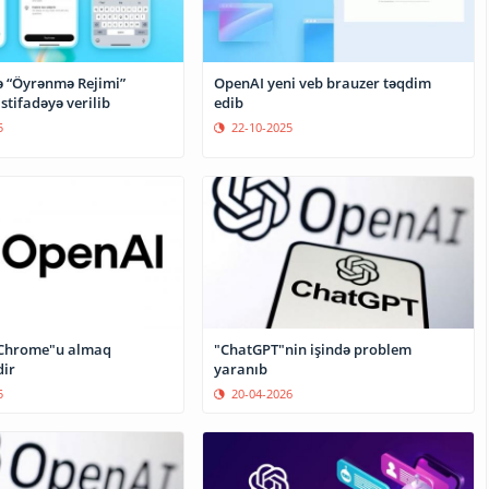
 “Öyrənmə Rejimi”
OpenAI yeni veb brauzer təqdim
istifadəyə verilib
edib
5
22-10-2025
"Chrome"u almaq
"ChatGPT"nin işində problem
dir
yaranıb
5
20-04-2026