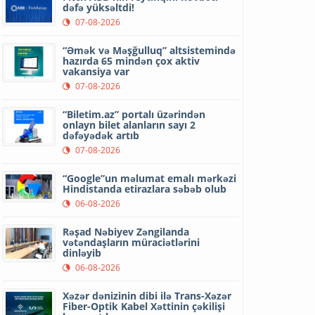
dəfə yüksəltdi!
07-08-2026
“Əmək və Məşğulluq” altsistemində
hazırda 65 mindən çox aktiv
vakansiya var
07-08-2026
“Biletim.az” portalı üzərindən
onlayn bilet alanların sayı 2
dəfəyədək artıb
07-08-2026
“Google”un məlumat emalı mərkəzi
Hindistanda etirazlara səbəb olub
06-08-2026
Rəşad Nəbiyev Zəngilanda
vətəndaşların müraciətlərini
dinləyib
06-08-2026
Xəzər dənizinin dibi ilə Trans-Xəzər
Fiber-Optik Kabel Xəttinin çəkilişi