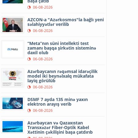
başa çatıb
06-08-2026
AZCON-a "Azərkosmos"la bağlı yeni
səlahiyyətlər verilib
06-08-2026
“Meta”nın süni intellekti test
zamanı başqa şirkətin sisteminə
daxil olub
06-08-2026
Azərbaycanın rəqəmsal idarəçilik
model iki beynəlxalq mükafata
layiq görülüb
06-08-2026
DSMF 7 ayda 135 minə yaxın
elektron arayış verib
06-08-2026
Azərbaycan və Qazaxıstan
Transxəzər Fiber-Optik Kabel
Xəttinin çəkilişini başa çatdırıb