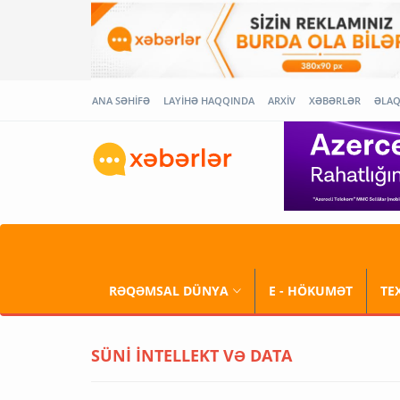
ANA SƏHİFƏ
LAYİHƏ HAQQINDA
ARXİV
XƏBƏRLƏR
ƏLA
RƏQƏMSAL DÜNYA
E - HÖKUMƏT
TE
SÜNİ İNTELLEKT VƏ DATA