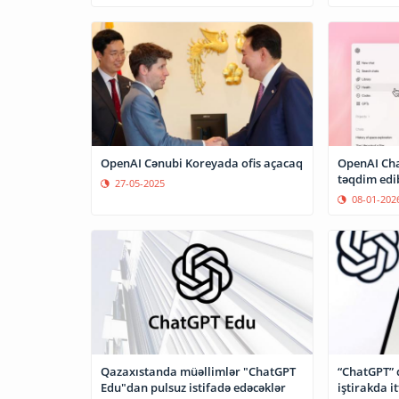
OpenAI Cənubi Koreyada ofis açacaq
OpenAI Cha
təqdim edi
27-05-2025
08-01-202
Qazaxıstanda müəllimlər "ChatGPT
“ChatGPT” q
Edu"dan pulsuz istifadə edəcəklər
iştirakda i