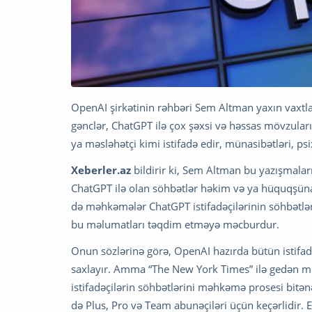
OpenAI şirkətinin rəhbəri Sem Altman yaxın vaxtlar
gənclər, ChatGPT ilə çox şəxsi və həssas mövzuları
ya məsləhətçi kimi istifadə edir, münasibətləri, psi
Xeberler.az
bildirir ki, Sem Altman bu yazışmalar
ChatGPT ilə olan söhbətlər həkim və ya hüquqşünas
də məhkəmələr ChatGPT istifadəçilərinin söhbətlər
bu məlumatları təqdim etməyə məcburdur.
Onun sözlərinə görə, OpenAI hazırda bütün istifad
saxlayır. Amma “The New York Times” ilə gedən m
istifadəçilərin söhbətlərini məhkəmə prosesi bitə
də Plus, Pro və Team abunəçiləri üçün keçərlidir. E