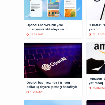
OpenAI ChatGPT-nin yeni
"ChatGPT"n
funksiyasını istifadəyə verib
yaranıb
26-09-2025
03-12-202
“Amazon” 
OpenAI beş il ərzində 1 trilyon
yatıracaq
dollarlıq dəyərə çatmağı hədəfləyir
30-01-202
15-10-2025