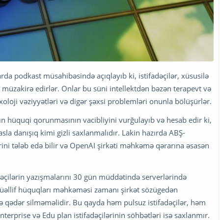
da podkast müsahibəsində açıqlayıb ki, istifadəçilər, xüsusilə
 müzakirə edirlər. Onlar bu süni intellektdən bəzən terapevt və
xoloji vəziyyətləri və digər şəxsi problemləri onunla bölüşürlər.
ın hüquqi qorunmasının vacibliyini vurğulayıb və hesab edir ki,
la danışıq kimi gizli saxlanmalıdır. Lakin hazırda ABŞ-
ini tələb edə bilir və OpenAI şirkəti məhkəmə qərarına əsasən
əçilərin yazışmalarını 30 gün müddətində serverlərində
üəllif hüquqları məhkəməsi zamanı şirkət sözügedən
nə qədər silməməlidir. Bu qayda həm pulsuz istifadəçilər, həm
nterprise və Edu plan istifadəçilərinin söhbətləri isə saxlanmır.