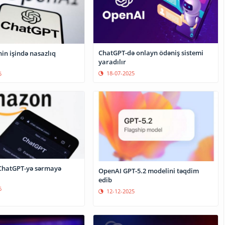
ChatGPT-də onlayn ödəniş sistemi
in işində nasazlıq
yaradılır
18-07-2025
5
ChatGPT-yə sərmayə
OpenAI GPT-5.2 modelini təqdim
edib
6
12-12-2025