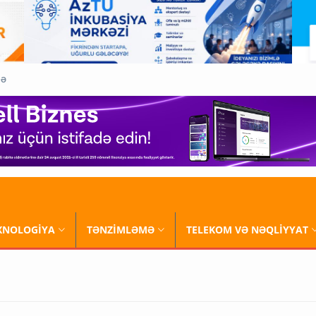
QƏ
XNOLOGİYA
TƏNZİMLƏMƏ
TELEKOM VƏ NƏQLİYYAT