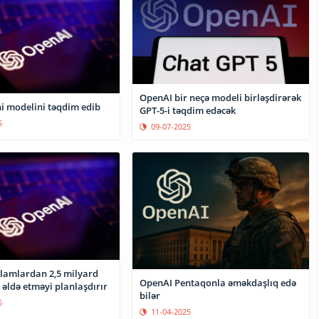
OpenAI bir neçə modeli birləşdirərək
i modelini təqdim edib
GPT-5-i təqdim edəcək
5
09-07-2025
lamlardan 2,5 milyard
OpenAI Pentaqonla əməkdaşlıq edə
r əldə etməyi planlaşdırır
bilər
6
11-04-2025