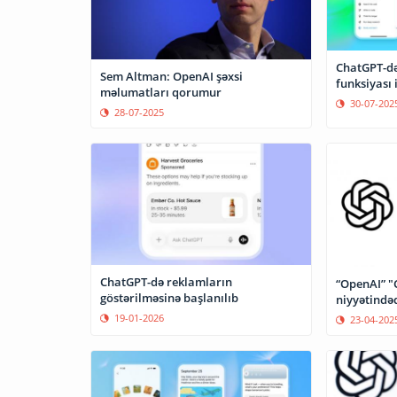
ChatGPT-də
Sem Altman: OpenAI şəxsi
funksiyası 
məlumatları qorumur
30-07-202
28-07-2025
ChatGPT-də reklamların
“OpenAI” 
göstərilməsinə başlanılıb
niyyətində
19-01-2026
23-04-202