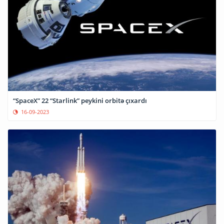
“SpaceX” 22 “Starlink” peykini orbitə çıxardı
16-09-2023