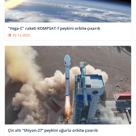
"Vega-C" raketi KOMPSAT-7 peykini orbitə çıxarıb
02-12-2025
Çin altı “Shiyan-27” peykini uğurla orbitə çıxarıb