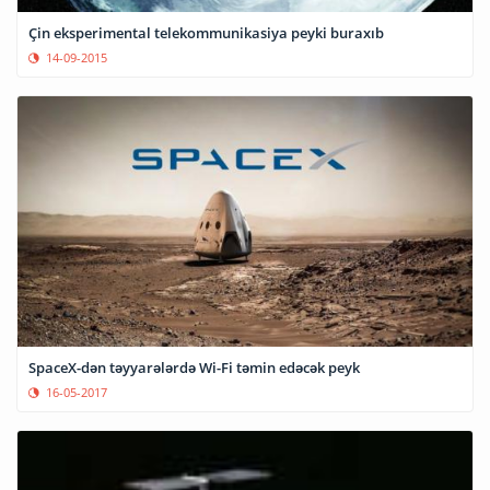
Çin eksperimental telekommunikasiya peyki buraxıb
14-09-2015
SpaceX-dən təyyarələrdə Wi-Fi təmin edəcək peyk
16-05-2017