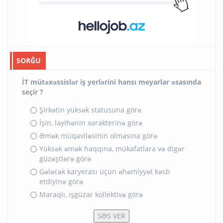
SORĞU
İT mütəxəssislər iş yerlərini hansı meyarlar əsasında
seçir ?
Şirkətin yüksək statusuna görə
İşin, layihənin xarakterinə görə
Əmək müqaviləsinin olmasına görə
Yüksək əmək haqqına, mükafatlara və digər
güzəştlərə görə
Gələcək karyerası üçün əhəmiyyət kəsb
etdiyinə görə
Maraqlı, işgüzar kollektivə görə