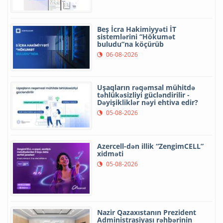
Beş İcra Hakimiyyəti İT
sistemlərini “Hökumət
buludu”na köçürüb
06-08-2026
Uşaqların rəqəmsal mühitdə
təhlükəsizliyi gücləndirilir -
Dəyişikliklər nəyi ehtiva edir?
05-08-2026
Azercell-dən illik “ZengimCELL”
xidməti
05-08-2026
Nazir Qazaxıstanın Prezident
Administrasiyası rəhbərinin