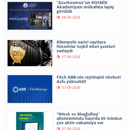
“Azərkosmos”un KOSMİK
Akademiyası mükafata layiq
görülüb
08-08-2026
Kiberpolis xarici saytlara
hücumlar təşkil edən şəxsləri
saxlayıb
07-08-2026
Fitch ABB-nin reytinqini növbəti
dəfə yüksəltdi!
07-08-2026
“Əmək və Məşğulluq”
altsistemində hazırda 65 mindən
çox aktiv vakansiya var
07-08-2026