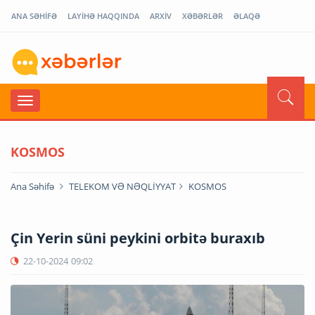
ANA SƏHİFƏ
LAYİHƏ HAQQINDA
ARXİV
XƏBƏRLƏR
ƏLAQƏ
KOSMOS
Ana Səhifə
TELEKOM VƏ NƏQLİYYAT
KOSMOS
Çin Yerin süni peykini orbitə buraxıb
22-10-2024
09:02