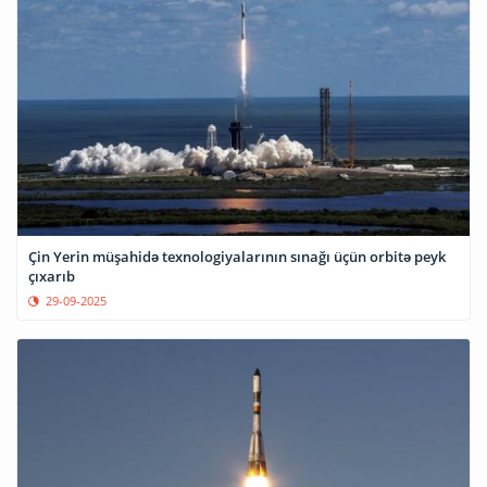
Çin Yerin müşahidə texnologiyalarının sınağı üçün orbitə peyk
çıxarıb
29-09-2025