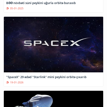
BƏƏ növbəti süni peykini uğurla orbitə buraxıb
05-01-2025
"SpaceX" 29 ədəd "Starlink" mini peykini orbitə çıxarıb
19-01-2026