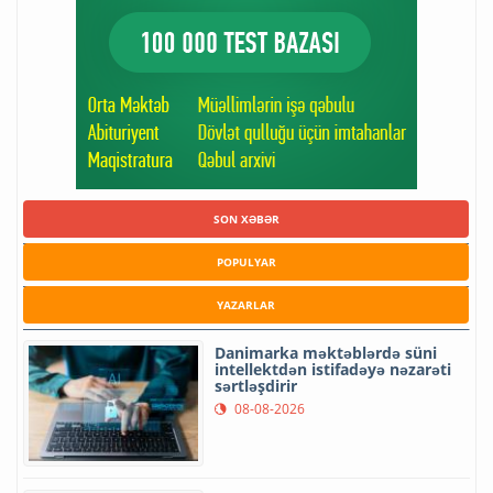
SON XƏBƏR
POPULYAR
YAZARLAR
Danimarka məktəblərdə süni
intellektdən istifadəyə nəzarəti
sərtləşdirir
08-08-2026