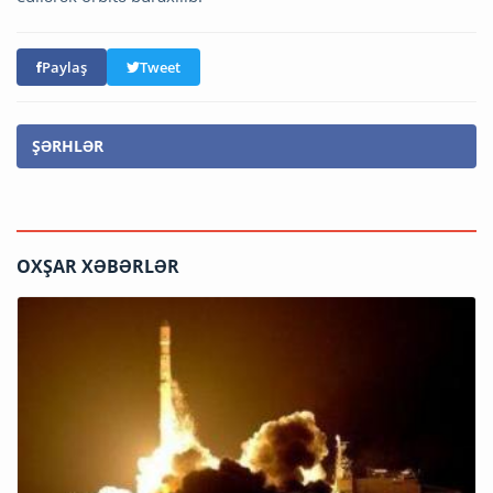
Paylaş
Tweet
ŞƏRHLƏR
OXŞAR XƏBƏRLƏR