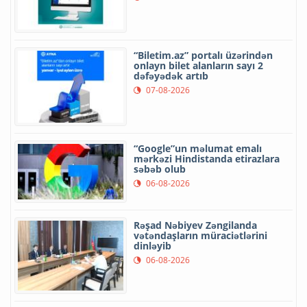
“Biletim.az” portalı üzərindən
onlayn bilet alanların sayı 2
dəfəyədək artıb
07-08-2026
“Google”un məlumat emalı
mərkəzi Hindistanda etirazlara
səbəb olub
06-08-2026
Rəşad Nəbiyev Zəngilanda
vətəndaşların müraciətlərini
dinləyib
06-08-2026