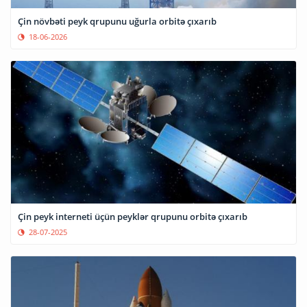
Çin növbəti peyk qrupunu uğurla orbitə çıxarıb
18-06-2026
Çin peyk interneti üçün peyklər qrupunu orbitə çıxarıb
28-07-2025