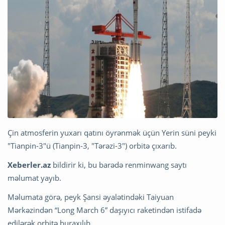
Çin atmosferin yuxarı qatını öyrənmək üçün Yerin süni peyki
"Tianpin-3"ü (Tianpin-3, "Tərəzi-3") orbitə çıxarıb.
Xeberler.az
bildirir ki, bu barədə renminwang saytı
məlumat yayıb.
Məlumata görə, peyk Şansi əyalətindəki Taiyuan
Mərkəzindən “Long March 6” daşıyıcı raketindən istifadə
edilərək orbitə buraxılıb.