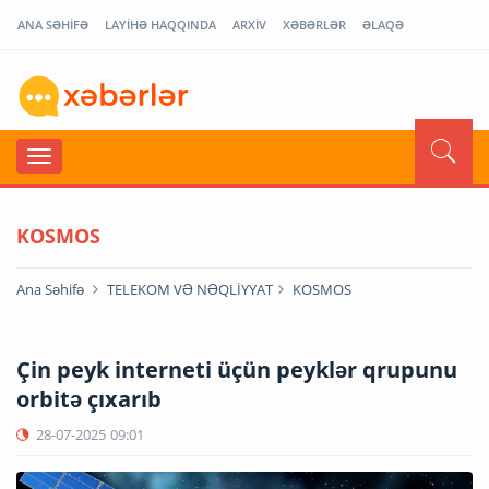
ANA SƏHİFƏ
LAYİHƏ HAQQINDA
ARXİV
XƏBƏRLƏR
ƏLAQƏ
KOSMOS
Ana Səhifə
TELEKOM VƏ NƏQLİYYAT
KOSMOS
Çin peyk interneti üçün peyklər qrupunu
orbitə çıxarıb
28-07-2025
09:01