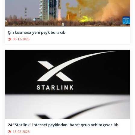
Çin kosmosa yeni peyk buraxıb
30-12-2025
24 "Starlink" internet peykindən ibarət qrup orbitə çıxarılıb
15-02-2026