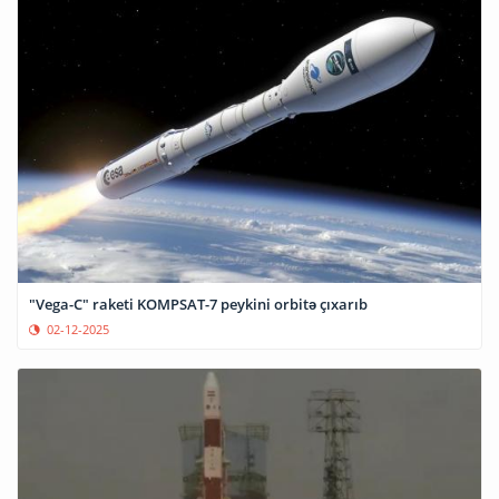
"Vega-C" raketi KOMPSAT-7 peykini orbitə çıxarıb
02-12-2025