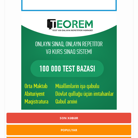
SON XƏBƏR
POPULYAR