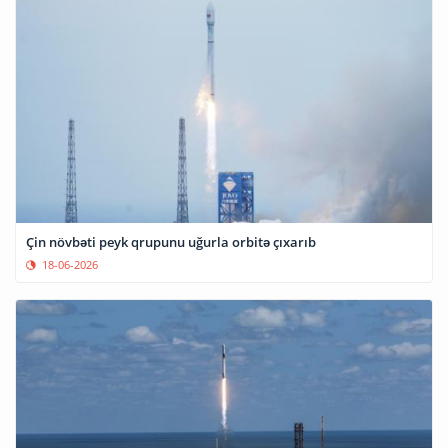
Çin növbəti peyk qrupunu uğurla orbitə çıxarıb
18-06-2026