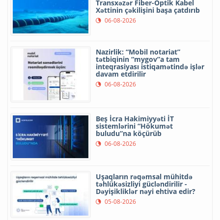
Transxəzər Fiber-Optik Kabel
Xəttinin çəkilişini başa çatdırıb
06-08-2026
Nazirlik: “Mobil notariat”
tətbiqinin “mygov”a tam
inteqrasiyası istiqamətində işlər
davam etdirilir
06-08-2026
Beş İcra Hakimiyyəti İT
sistemlərini “Hökumət
buludu”na köçürüb
06-08-2026
Uşaqların rəqəmsal mühitdə
təhlükəsizliyi gücləndirilir -
Dəyişikliklər nəyi ehtiva edir?
05-08-2026