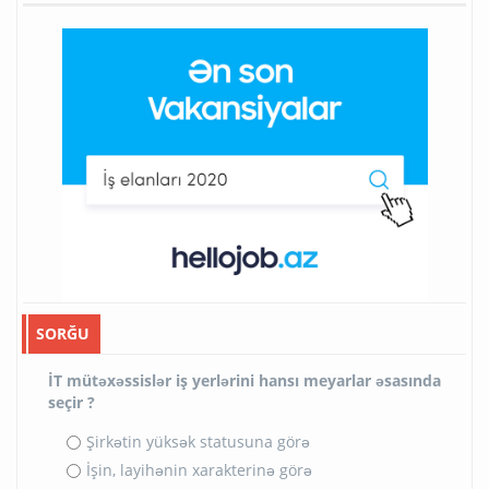
SORĞU
İT mütəxəssislər iş yerlərini hansı meyarlar əsasında
seçir ?
Şirkətin yüksək statusuna görə
İşin, layihənin xarakterinə görə