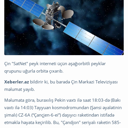
Çin "SatNet" peyk interneti üçün aşağıorbitli peyklər
qrupunu uğurla orbitə çıxarıb.
Xeberler.az
bildirir ki, bu barədə Çin Mərkəzi Televiziyası
məlumat yayıb.
Məlumata görə, buraxılış Pekin vaxtı ilə saat 18:03-də (Bakı
vaxtı ilə 14:03) Tayyuan kosmodromundan (Şansi əyalətinin
şimalı) CZ-6A (“Çançjen-6-ei”) daşıyıcı raketindən istifadə
etməklə həyata keçirilib. Bu, "Çandjon" seriyalı raketin 585-