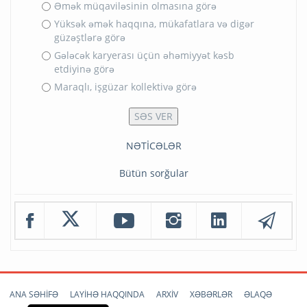
Əmək müqaviləsinin olmasına görə
Yüksək əmək haqqına, mükafatlara və digər
güzəştlərə görə
Gələcək karyerası üçün əhəmiyyət kəsb
etdiyinə görə
Maraqlı, işgüzar kollektivə görə
NƏTİCƏLƏR
Bütün sorğular
ANA SƏHİFƏ
LAYİHƏ HAQQINDA
ARXİV
XƏBƏRLƏR
ƏLAQƏ