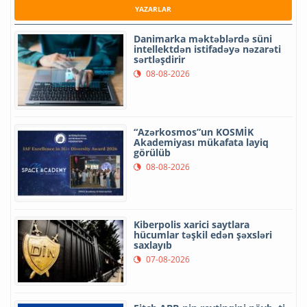
YAZARLAR
Danimarka məktəblərdə süni
intellektdən istifadəyə nəzarəti
sərtləşdirir
08-08-2026
“Azərkosmos”un KOSMİK
Akademiyası mükafata layiq
görülüb
08-08-2026
Kiberpolis xarici saytlara
hücumlar təşkil edən şəxsləri
saxlayıb
07-08-2026