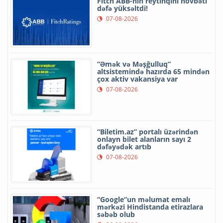
Fitch ABB-nin reytinqini növbəti
dəfə yüksəltdi!
07-08-2026
“Əmək və Məşğulluq”
altsistemində hazırda 65 mindən
çox aktiv vakansiya var
07-08-2026
“Biletim.az” portalı üzərindən
onlayn bilet alanların sayı 2
dəfəyədək artıb
07-08-2026
“Google”un məlumat emalı
mərkəzi Hindistanda etirazlara
səbəb olub