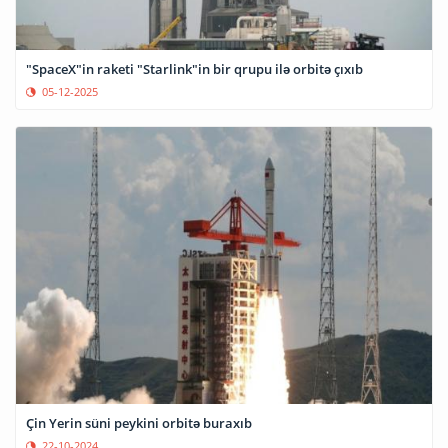
"SpaceX"in raketi "Starlink"in bir qrupu ilə orbitə çıxıb
05-12-2025
Çin Yerin süni peykini orbitə buraxıb
22-10-2024