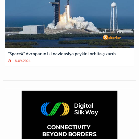
“SpaceX” Avropanın iki naviqasiya peykini orbitə çıxarıb
18-09-2024