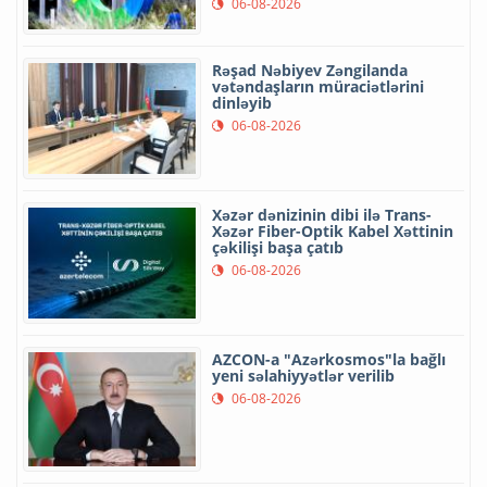
06-08-2026
Rəşad Nəbiyev Zəngilanda
vətəndaşların müraciətlərini
dinləyib
06-08-2026
Xəzər dənizinin dibi ilə Trans-
Xəzər Fiber-Optik Kabel Xəttinin
çəkilişi başa çatıb
06-08-2026
AZCON-a "Azərkosmos"la bağlı
yeni səlahiyyətlər verilib
06-08-2026