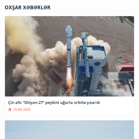
OXŞAR XƏBƏRLƏR
Çin altı “Shiyan-27” peykini uğurla orbitə çıxarıb
19-04-2025