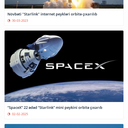
Növbəti "Starlink" internet peykləri orbitə çıxarılıb
30-03-2023
“SpaceX” 22 ədəd “Starlink” mini peykini orbitə çıxarıb
02-02-2025