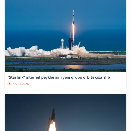
“Starlink” internet peyklərinin yeni qrupu orbitə çıxarılıb
27-10-2024