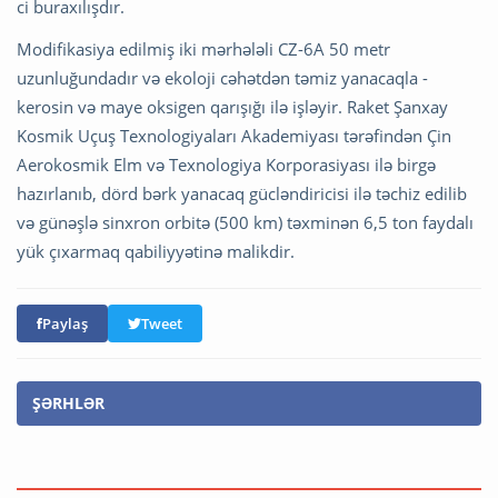
ci buraxılışdır.
Modifikasiya edilmiş iki mərhələli CZ-6A 50 metr
uzunluğundadır və ekoloji cəhətdən təmiz yanacaqla -
kerosin və maye oksigen qarışığı ilə işləyir. Raket Şanxay
Kosmik Uçuş Texnologiyaları Akademiyası tərəfindən Çin
Aerokosmik Elm və Texnologiya Korporasiyası ilə birgə
hazırlanıb, dörd bərk yanacaq gücləndiricisi ilə təchiz edilib
və günəşlə sinxron orbitə (500 km) təxminən 6,5 ton faydalı
yük çıxarmaq qabiliyyətinə malikdir.
Paylaş
Tweet
ŞƏRHLƏR