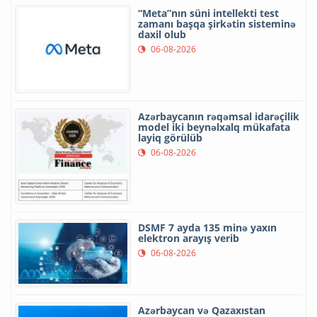
“Meta”nın süni intellekti test
zamanı başqa şirkətin sisteminə
daxil olub
06-08-2026
Azərbaycanın rəqəmsal idarəçilik
model iki beynəlxalq mükafata
layiq görülüb
06-08-2026
DSMF 7 ayda 135 minə yaxın
elektron arayış verib
06-08-2026
Azərbaycan və Qazaxıstan