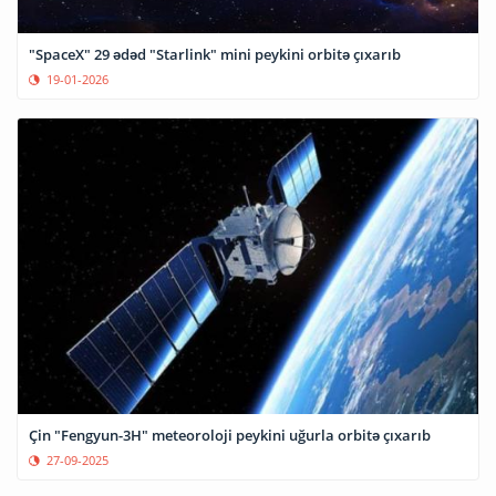
"SpaceX" 29 ədəd "Starlink" mini peykini orbitə çıxarıb
19-01-2026
Çin "Fengyun-3H" meteoroloji peykini uğurla orbitə çıxarıb
27-09-2025