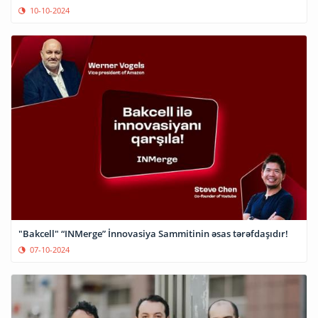
10-10-2024
"Bakcell" “INMerge” İnnovasiya Sammitinin əsas tərəfdaşıdır!
07-10-2024