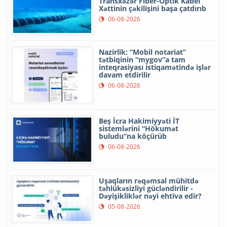
Transxəzər Fiber-Optik Kabel
Xəttinin çəkilişini başa çatdırıb
06-08-2026
Nazirlik: “Mobil notariat”
tətbiqinin “mygov”a tam
inteqrasiyası istiqamətində işlər
davam etdirilir
06-08-2026
Beş İcra Hakimiyyəti İT
sistemlərini “Hökumət
buludu”na köçürüb
06-08-2026
Uşaqların rəqəmsal mühitdə
təhlükəsizliyi gücləndirilir -
Dəyişikliklər nəyi ehtiva edir?
05-08-2026