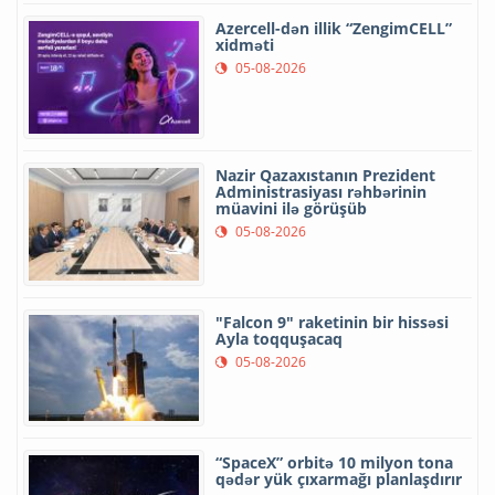
Azercell-dən illik “ZengimCELL”
xidməti
05-08-2026
Nazir Qazaxıstanın Prezident
Administrasiyası rəhbərinin
müavini ilə görüşüb
05-08-2026
"Falcon 9" raketinin bir hissəsi
Ayla toqquşacaq
05-08-2026
“SpaceX” orbitə 10 milyon tona
qədər yük çıxarmağı planlaşdırır