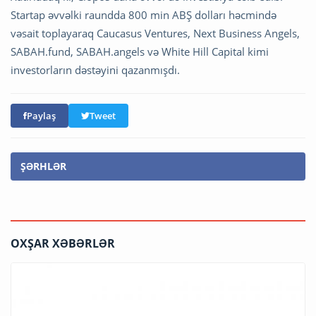
Startap əvvəlki raundda 800 min ABŞ dolları həcmində
vəsait toplayaraq Caucasus Ventures, Next Business Angels,
SABAH.fund, SABAH.angels və White Hill Capital kimi
investorların dəstəyini qazanmışdı.
Paylaş
Tweet
ŞƏRHLƏR
OXŞAR XƏBƏRLƏR