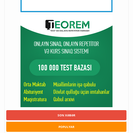
SON XƏBƏR
POPULYAR