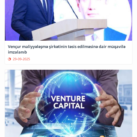
Vençur maliyyələşmə şirkətinin təsis edilməsinə dair müqavilə
imzalanıb
29-09-2025