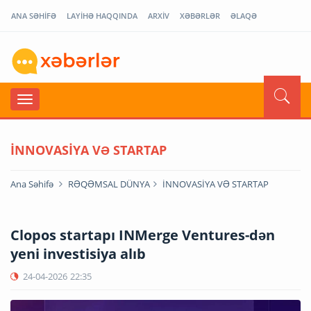
ANA SƏHİFƏ
LAYİHƏ HAQQINDA
ARXİV
XƏBƏRLƏR
ƏLAQƏ
İNNOVASİYA VƏ STARTAP
Ana Səhifə
RƏQƏMSAL DÜNYA
İNNOVASİYA VƏ STARTAP
Clopos startapı INMerge Ventures-dən
yeni investisiya alıb
24-04-2026
22:35