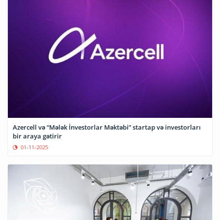
Azercell və “Mələk İnvestorlar Məktəbi” startap və investorları
bir araya gətirir
01-11-2025