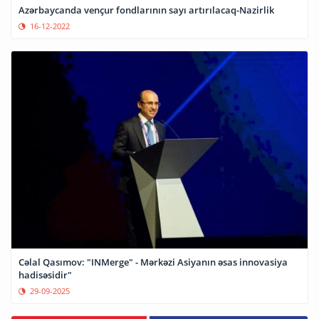
Azərbaycanda vençur fondlarının sayı artırılacaq-Nazirlik
16-12-2022
Cəlal Qasımov: "INMerge" - Mərkəzi Asiyanın əsas innovasiya
hadisəsidir"
29-09-2025