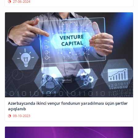
27-06-2024
Azərbaycanda ikinci vençur fondunun yaradılması üçün şərtlər
açıqlanıb
09-10-2023