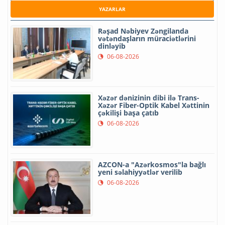
YAZARLAR
Rəşad Nəbiyev Zəngilanda
vətəndaşların müraciətlərini
dinləyib
06-08-2026
Xəzər dənizinin dibi ilə Trans-
Xəzər Fiber-Optik Kabel Xəttinin
çəkilişi başa çatıb
06-08-2026
AZCON-a "Azərkosmos"la bağlı
yeni səlahiyyətlər verilib
06-08-2026