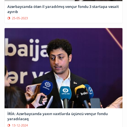
Azərbaycanda ötən il yaradılmış vençur fondu 3 startapa vəsait
ayırıb
25-05-2023
İRİA: Azərbaycanda yaxın vaxtlarda üçüncü vençur fondu
yaradılacaq
13-12-2024