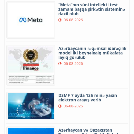
“Meta”nın süni intellekti test
zamanı başqa şirkətin sisteminə
daxil olub
06-08-2026
Azərbaycanın rəqəmsal idarəçilik
model iki beynəlxalq mükafata
layiq görülüb
06-08-2026
DSMF 7 ayda 135 minə yaxın
elektron arayış verib
06-08-2026
Azərbaycan və Qazaxıstan