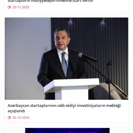
startapların maliyyələşdirilməsinə start verilir
20-11-2020
Azərbaycan startaplarının cəlb etdiyi investisiyaların məbləği
açıqlanıb
02-10-2024