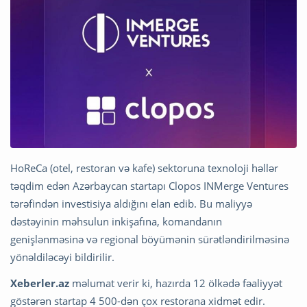
HoReCa (otel, restoran və kafe) sektoruna texnoloji həllər
təqdim edən Azərbaycan startapı Clopos INMerge Ventures
tərəfindən investisiya aldığını elan edib. Bu maliyyə
dəstəyinin məhsulun inkişafına, komandanın
genişlənməsinə və regional böyümənin sürətləndirilməsinə
yönəldiləcəyi bildirilir.
Xeberler.az
məlumat verir ki, hazırda 12 ölkədə fəaliyyət
göstərən startap 4 500-dən çox restorana xidmət edir.