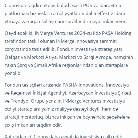
Clopos-un təqdim etdiyi bulud əsaslı POS və idarəetmə
platforması bizneslərə əməliyyatlarını daha effektiv idarə
etməyə və rəqəmsallaşmanı sürətləndirməyə imkan verir.
Qeyd edək ki, INMerge Ventures 2024-cü ildə PAŞA Holding
tərəfindən təşkil olunan INMerge innovasiya sammiti
çərçivəsində təsis edilib. Fondun investisiya strategiyası
Qafqaz və Mərkəzi Asiya, Mərkəzi və Şərqi Avropa, həmçinin
Yaxın Şərq və Şimali Afrika regionlarından olan startaplara
yönəlib.
Fondun təsisçiləri arasında PASHA Innovations, İnnovasiya
və Rəqəmsal İnkişaf Agentliyi, Azərbaycan İnvestisiya Şirkəti
və Trendyol Qrupu yer alır. INMerge Ventures investisiya
etdiyi startaplara yalnız maliyyə dəstəyi deyil, həm də
strateji mentorluq, biznes inkişafı və beynəlxalq şəbəkələrə
çıxış imkanları təqdim edir.
Xatırladaq ki, Clopos daha əvvəl də investisiya cəlb edib.